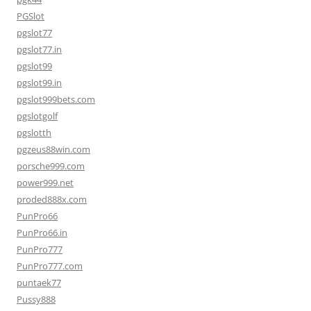
PGSlot
pgslot77
pgslot77.in
pgslot99
pgslot99.in
pgslot999bets.com
pgslotgolf
pgslotth
pgzeus88win.com
porsche999.com
power999.net
proded888x.com
PunPro66
PunPro66.in
PunPro777
PunPro777.com
puntaek77
Pussy888