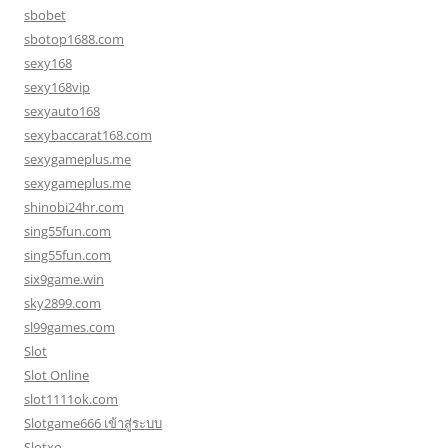
sbobet
sbotop1688.com
sexy168
sexy168vip
sexyauto168
sexybaccarat168.com
sexygameplus.me
sexygameplus.me
shinobi24hr.com
sing55fun.com
sing55fun.com
six9game.win
sky2899.com
sl99games.com
Slot
Slot Online
slot1111ok.com
Slotgame666 เข้าสู่ระบบ
Slotxo