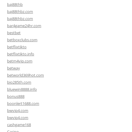
baj88thb
baj88thbz.com
baj88thbz.com
bar4game24hr.com
bestbet
betboxclubs.com
betflixtikto
betflixtikto.info
betm4vip.com
betway
betworld369hot.com
bio285th.com
bluewin8888.info
bonus888
boonlert1688.com
bwvip4.com
bwvip4.com
cashgame168
Casino