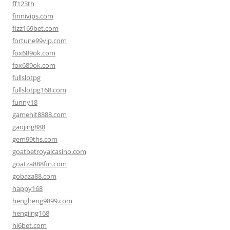
ff123th
finnivips.com
fizz169bet.com
fortune99vip.com
fox689ok.com
fox689ok.com
fullslotpg
fullslotpg168.com
funny18
gamehit8888.com
gaojing888
gem99ths.com
goatbetroyalcasino.com
goatza888fin.com
gobaza88.com
happy168
hengheng9899.com
hengjing168
hi6bet.com