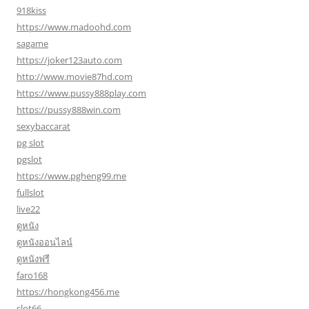
918kiss
https://www.madoohd.com
sagame
https://joker123auto.com
http://www.movie87hd.com
https://www.pussy888play.com
https://pussy888win.com
sexybaccarat
pg slot
pgslot
https://www.pgheng99.me
fullslot
live22
ดูหนัง
ดูหนังออนไลน์
ดูหนังฟรี
faro168
https://hongkong456.me
slot66