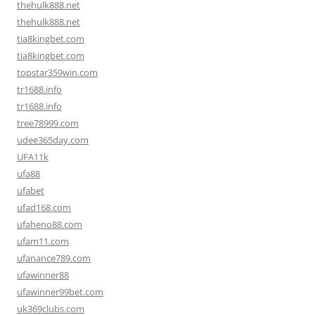
thehulk888.net
thehulk888.net
tia8kingbet.com
tia8kingbet.com
topstar359win.com
tr1688.info
tr1688.info
tree78999.com
udee365day.com
UFA11k
ufa88
ufabet
ufad168.com
ufaheno88.com
ufam11.com
ufanance789.com
ufawinner88
ufawinner99bet.com
uk369clubs.com