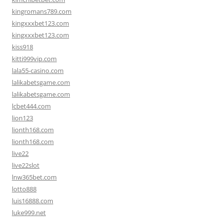
kingromans789.com
kingxxxbet123.com
kingxxxbet123.com
kiss918
kitti999vip.com
lala55-casino.com
lalikabetsgame.com
lalikabetsgame.com
lcbet444.com
lion123
lionth168.com
lionth168.com
live22
live22slot
lnw365bet.com
lotto888
luis16888.com
luke999.net