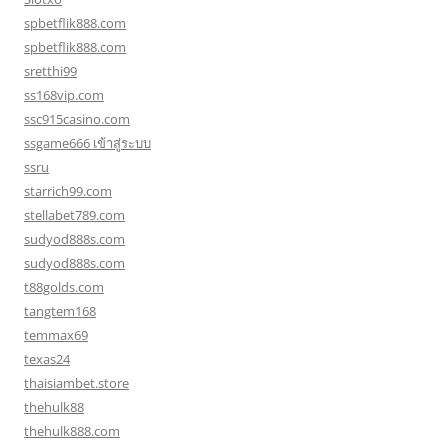
spbetflik888.com
spbetflik888.com
sretthi99
ss168vip.com
ssc915casino.com
ssgame666 เข้าสู่ระบบ
ssru
starrich99.com
stellabet789.com
sudyod888s.com
sudyod888s.com
t88golds.com
tangtem168
temmax69
texas24
thaisiambet.store
thehulk88
thehulk888.com