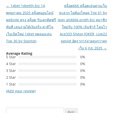
เมนู
←
1xbet 1xbetth.biz 14
สล็อต666 สล็อตเล่นผ่านเว็บ
นำทาง
พฤษภาคม 2025 สล็อตออนไลน์
สะดวก ไม่ต้องโหลด Top 61 by
เรื่อง
website ตรง สล็อต รับเครดิตฟรี
Jean alot666.proth.biz สมาชิก
ทันที เล่นง่ายได้เงินจริง คาสิโน
ใหม่รับ 100% เงินชัวร์ โอนไว
เว็บเปิดใหม่ 1xbet ทดลองเล่น
Ace333,Slotxo,JOKER ,Live22
Top 30 by Stanton
pgslot อัตราการจ่ายสูงกว่าทุก
เว็บ 6 JUL 2025
→
Average Rating
5 Star
0%
4 Star
0%
3 Star
0%
2 Star
0%
1 Star
0%
(Add your review)
ค้นหา