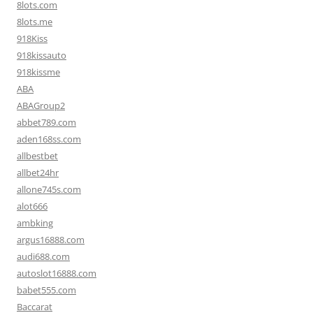
8lots.com
8lots.me
918Kiss
918kissauto
918kissme
ABA
ABAGroup2
abbet789.com
aden168ss.com
allbestbet
allbet24hr
allone745s.com
alot666
ambking
argus16888.com
audi688.com
autoslot16888.com
babet555.com
Baccarat