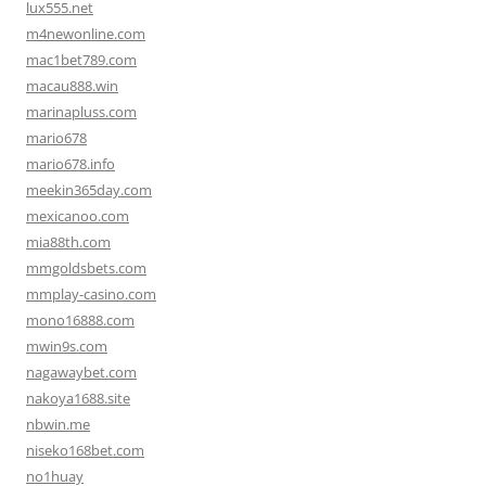
lux555.net
m4newonline.com
mac1bet789.com
macau888.win
marinapluss.com
mario678
mario678.info
meekin365day.com
mexicanoo.com
mia88th.com
mmgoldsbets.com
mmplay-casino.com
mono16888.com
mwin9s.com
nagawaybet.com
nakoya1688.site
nbwin.me
niseko168bet.com
no1huay