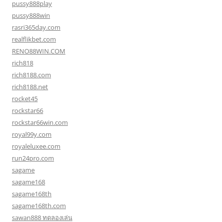
pussy888play
pussy888win
rasri365day.com
realflikbet.com
RENO88WIN.COM
rich818
rich8188.com
rich8188.net
rocket45
rockstar66
rockstar66win.com
royal99y.com
royaleluxee.com
run24pro.com
sagame
sagame168
sagame168th
sagame168th.com
sawan888 ทดลองเล่น