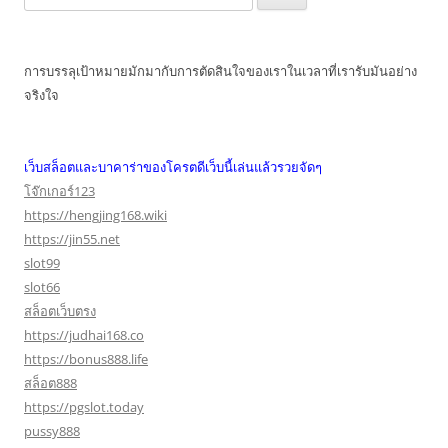
สำหรับ:
การบรรลุเป้าหมายมักมากับการตัดสินใจของเราในเวลาที่เรารับมันอย่าง
จริงใจ
เว็บสล็อตและบาคาร่าของโครตดีเว็บนี้เล่นแล้วรวยจัดๆ
โจ๊กเกอร์123
https://hengjing168.wiki
https://jin55.net
slot99
slot66
สล็อตเว็บตรง
https://judhai168.co
https://bonus888.life
สล็อต888
https://pgslot.today
pussy888