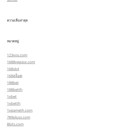
ความเห็นล่าสุด
หมวดหมู่
123xos.com
1688vegasx.com
168slot
168สล็อต
188bet
188betth
1xbet
1xbetth
1xgameth.com
789pluss.com
8lots.com