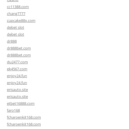
cc11388.com
chang7777
cupcake88x.com
debet slot
debet slot
dr888
dr888bet.com
dr888bet.com
du2477.com
ek4567.com
enjoy24.fun
enjoy24.fun
erisauto.site
erisauto.site
etbet16888.com
faro168
fcharoenkit168.com
fcharoenkit168.com