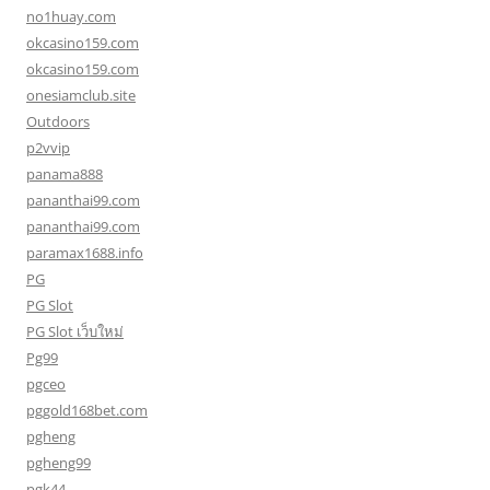
no1huay.com
okcasino159.com
okcasino159.com
onesiamclub.site
Outdoors
p2vvip
panama888
pananthai99.com
pananthai99.com
paramax1688.info
PG
PG Slot
PG Slot เว็บใหม่
Pg99
pgceo
pggold168bet.com
pgheng
pgheng99
pgk44