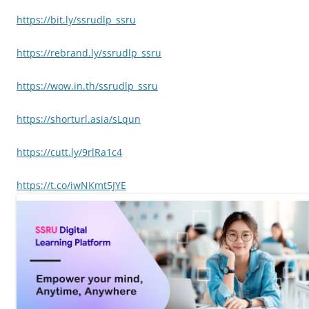
https://bit.ly/ssrudlp_ssru
https://rebrand.ly/ssrudlp_ssru
https://wow.in.th/ssrudlp_ssru
https://shorturl.asia/sLqun
https://cutt.ly/9rlRa1c4
https://t.co/iwNKmt5JYE