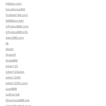
hi6bet.com
hongkong456
hubbet168.com
ib888pro.bet
infyplus888.com
infyplus888.info
item388.com
Jili
Jilislot
Jinda55
jinda888
Joker123
joker123auto
joker123th
Joker123th.com
juad888
Judhai168
khumsup888.me
kimchibetbet.com