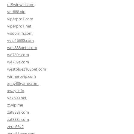
ut9winwin.com
ver888.vip
viperpro1.com
viperpro1.net
visdomm.com
vvip16688.com
wdc888bets.com
we789s.com
we789s.com
westbluez168bet.com
winherovip.com
xpay88game.com
xway.info
yak699.net
z5vip.me
zaf888s.com
zaf888s.com
zeus66v2
zeus88new.com