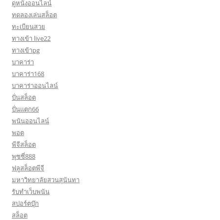
ดูหนังออนไลน์
ทดลองเล่นสล็อต
ทะเบียนสวย
ทางเข้า live22
ทางเข้าpg
บาคาร่า
บาคาร่า168
บาคาร่าออนไลน์
ปั่นสล็อต
ปั่นแตก66
พนันออนไลน์
พอต
พีจีสล็อต
พุซซี่888
ฟลูสล็อตพีจี
มหาวิทยาลัยสวนสุนันทา
รับทำเว็บพนัน
สปอร์ตบุ๊ก
สล็อต