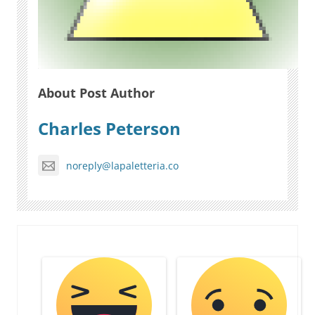
About Post Author
Charles Peterson
noreply@lapaletteria.co