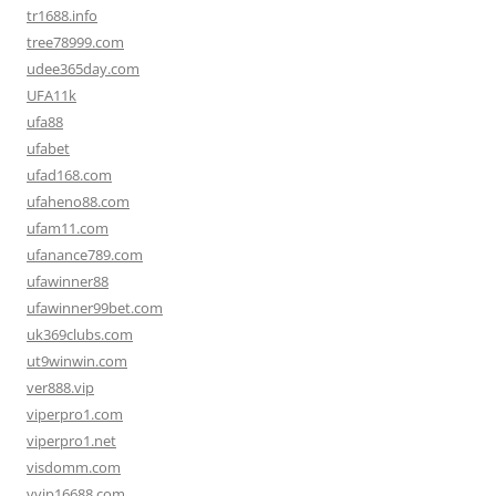
tr1688.info
tree78999.com
udee365day.com
UFA11k
ufa88
ufabet
ufad168.com
ufaheno88.com
ufam11.com
ufanance789.com
ufawinner88
ufawinner99bet.com
uk369clubs.com
ut9winwin.com
ver888.vip
viperpro1.com
viperpro1.net
visdomm.com
vvip16688.com