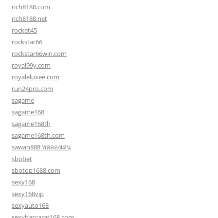
rich8188.com
rich8188.net
rocket45
rockstar66
rockstar66win.com
royal99y.com
royaleluxee.com
run24pro.com
sagame
sagame168
sagame168th
sagame168th.com
sawan888 ทดลองเล่น
sbobet
sbotop1688.com
sexy168
sexy168vip
sexyauto168
sexybaccarat168.com