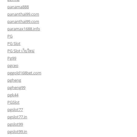
panama888
pananthai99.com
pananthai99.com
paramax1688.info
PG
PG Slot
PG Slot เว็บใหม่
Pg99
pgceo
pggold168bet.com
pgheng
pgheng99
pgk44
PGSlot
pgslot77
pgslot77.in
pgslot99
pgslot99.in