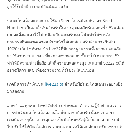
ถูกใช้ก็เมื่อมีการกดสปินนั่นเองครับ
• เกมเว็บสล็อตแต่ละเกมใช้ค่า Seed ไม่เหมือนกัน: ค่า Seed
Number เป็นค่าตั้งต้นสำหรับในการสุ่มผลลัพธ์แต่ละครั้ง ซึ่งแต่ละ
เกมจะตั้งค่าเอาไว้ไม่เหมือนกันเลยครับผม โน่นทำให้ท่านไม่
สามารถที่จะคาดเดาผลล่วงหน้าได้เลยล่ะขอรับผ่านการยืนยัน
100%: เว็บไซต์ทางเข้า live22ที่มีมาตรฐานรวมทั้งความปลอดภัย
จะใช้งานระบบ RNG ที่ส่งตรงจากค่ายเกมชั้นหนึ่งโดยเฉพาะ ซึ่ง
ทำให้มีความน่าเชื่อถือแล้วก็ความปลอดภัยสูง เล่นเกมlive22slotได้
อย่างมีความสุข เที่ยงธรรมรวมทั้งโปร่งใสแน่นอน
เทคนิคการทำเงินบน
live22slot
สำหรับมือใหม่โดยเฉพาะอย่างยิ่ง
มาลองกัน!
มาครับผมทุกคน! Live22slot จะพาคุณมาทำความรู้จักกับแนวทาง
การทำเงินบนเว็บสล็อตออนไลน์ของเรากันครับ ต้องบอกเลยว่า
เทคนิคต่างๆนั้น ไม่ว่าคุณจะเป็นมือใหม่หรือผู้ใดก็ตาม สามารถนำ
ไปปรับใช้ให้กับสไตล์การเล่นของตนเองได้เลยค่ะนะครับ เพราะว่า