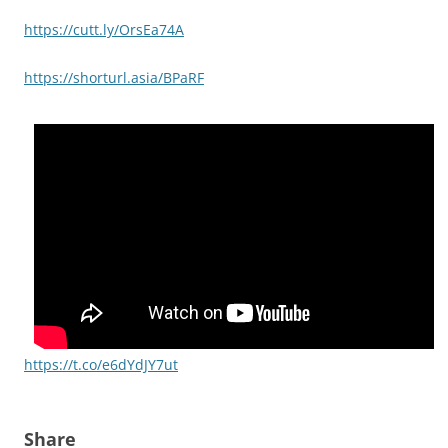
https://cutt.ly/OrsEa74A
https://shorturl.asia/BPaRF
https://t.co/e6dYdJY7ut
Share