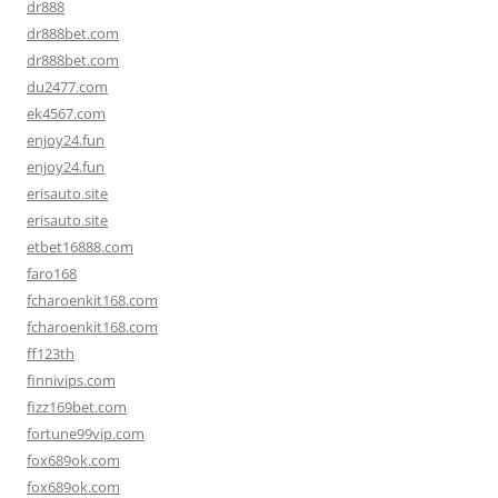
dr888
dr888bet.com
dr888bet.com
du2477.com
ek4567.com
enjoy24.fun
enjoy24.fun
erisauto.site
erisauto.site
etbet16888.com
faro168
fcharoenkit168.com
fcharoenkit168.com
ff123th
finnivips.com
fizz169bet.com
fortune99vip.com
fox689ok.com
fox689ok.com