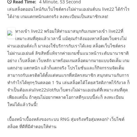
Read Time:
4 Minute, 53 Second
เล่นสล็อตออนไลน์กับเว็บไซต์ตรงไม่ผ่านเอเย่นต์บน live22 ได้กำไร
ได้ง่าย เกมแตกหนักแตกจริง ลงทะเบียนเป็นสมาชิกเลย!
ทางเข้า live22 พร้อมให้ท่านมาสนุกกับเกมทางเข้า live22ที่
เหมาะสมที่สุดแล้วเวลานี้ แม้คุณกำลังมองหาสล็อตเว็บตรงไม่
ผ่านเอเย่นต์ล่ะก็ มาลองใช้บริการกับเราได้เลย สล็อตเว็บไซต์ตรง
ไม่ผ่านเอเย่นต์ ลิขสิทธิ์แท้จากค่ายเกมชั้นแนวหน้าระดับนานาชาติ
อย่าง เว็บสล็อต เว็บหลัก มาพร้อมเกมสล็อตมากมายแบบจัดเต็ม เกม
แตกง่าย แตกหนัก แล้วก็แตกจริง โปรโมชั่นและก็กิจกรรมจัดเต็ม
สามารถรับเครดิตได้ตั้งแต่หนแรกที่สมัครสมาชิก สนุกสนานกับการ
ทำกำไรได้ทุกๆวันตลอด 1 วัน เล่นสล็อตได้โดยสวัสดิภาพไร้กังวล ก็
จำเป็นต้องเล่นlive22slotกับเว็บตรงไม่ผ่านเอเย่นต์ที่เหมาะสมที่สุด
เพียงแค่นั้น ถ้าคุณไม่อยากพลาดโอกาสดีๆแบบนี้ล่ะก็ ลงทะเบียน
ใหม่ได้แล้ววันนี้!
เบื้องหน้าเบื้องหลังของระบบ RNG สุ่มจริงหรือสุ่มหลอก? เว็บไซต์
สล็อต ที่ดีที่มีคำตอบให้ท่าน