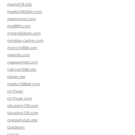
mario678.info
meekin365day.com
mexicanoo.com
mia88th.com
mmgoldsbets.com
mmplay-casino.com
mono16888.com
mwin9s.com
nagawaybet.com
nakoya1688.site
nbwin.me
niseko168bet.com
no1huay
no1huay.com
okcasino159.com
okcasino159.com
onesiamclub.site
Outdoors
p2vvip