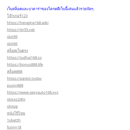
เว็บสล็อตและบาคาร่าของโครตดีเว็บนี้เล่นแล้วรวยจัดๆ
โจ๊กเกอร์123
https://hengjing168.wiki
https://jin55.net
slot99
slot66
สล็อตเว็บตรง
https://judhai168.co
https://bonus888.life
สล็อต888
https://pgslot.today
pussy888
https://www.sexyauto168.xyz
slotxo24hr
slotpg
หนังโป๊ไทย
1xbetth
funny18