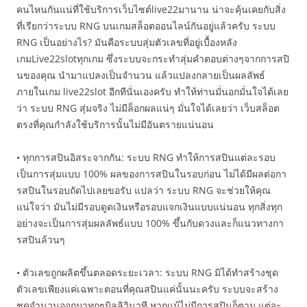
คนไหนกันแน่ที่ใช้บริการเว็บไซต์live22มานาน น่าจะคุ้นเคยกับสิ่ง
ที่เรียกว่าระบบ RNG บนเกมสล็อตออนไลน์กันอยู่แล้วครับ ระบบ
RNG เป็นอย่างไร? มันคือระบบสุ่มตัวเลขที่อยู่เบื้องหลัง
เกมLive22slotทุกเกม ซึ่งระบบจะกระทำสุ่มคำตอบต่างๆจากการสปิ
นของคุณ นำมาแปลงเป็นจำนวน แล้วแปลงกลายเป็นผลลัพธ์
ภายในเกม live22slot อีกทีนั่นเองครับ ทำให้ท่านมั่นอกมั่นใจได้เลย
ว่า ระบบ RNG สุ่มจริง ไม่มีล็อกผลแน่ๆ มั่นใจได้เลยว่า เว็บสล็อต
ตรงที่คุณกำลังใช้บริการนั้นไม่มีอันตรายแน่นอน
• ทุกการสปินอิสระจากกัน: ระบบ RNG ทำให้การสปินแต่ละรอบ
เป็นการสุ่มแบบ 100% ผลของการสปินในรอบก่อน ไม่ได้มีผลต่อกา
รสปินในรอบถัดไปเลยขอรับ แปลว่า ระบบ RNG จะช่วยให้คุณ
แน่ใจว่า มันไม่มีรอบดูดเงินหรือรอบแจกเงินแบบแน่นอน ทุกสิ่งทุก
อย่างจะเป็นการสุ่มผลลัพธ์แบบ 100% ขึ้นกับดวงและก็แนวทางกา
รสปินล้วนๆ
• ตัวเลขถูกผลิตขึ้นตลอดระยะเวลา: ระบบ RNG มิได้ทำสร้างชุด
ตัวเลขเพียงแค่เฉพาะตอนที่คุณสปินแค่นั้นนะครับ ระบบจะสร้าง
ชุดจำนวนออกมาทุกๆมิลลิวินาที หากแม้ไม่มีการสปินก็ตาม แต่จะ