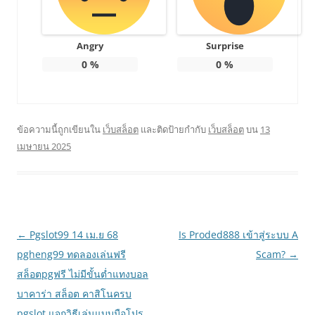
Angry
Surprise
0
%
0
%
ข้อความนี้ถูกเขียนใน
เว็บสล็อต
และติดป้ายกำกับ
เว็บสล็อต
บน
13
เมษายน 2025
เมนู
←
Pgslot99 14 เม.ย 68
Is Proded888 เข้าสู่ระบบ A
นำทาง
pgheng99 ทดลองเล่นฟรี
Scam?
→
เรื่อง
สล็อตpgฟรี ไม่มีขั้นต่ำแทงบอล
บาคาร่า สล็อต คาสิโนครบ
pgslot แจกวิธีเล่นแบบมือโปร