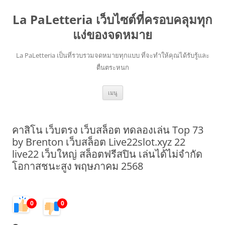
La PaLetteria เว็บไซต์ที่ครอบคลุมทุก
แง่ของจดหมาย
La PaLetteria เป็นที่รวบรวมจดหมายทุกแบบ ที่จะทำให้คุณได้รับรู้และ
ตื่นตระหนก
ข้าม
เมนู
ไป
ยัง
เนื้อหา
คาสิโน เว็บตรง เว็บสล็อต ทดลองเล่น Top 73
by Brenton เว็บสล็อต Live22slot.xyz 22
live22 เว็บใหญ่ สล็อตฟรีสปิน เล่นได้ไม่จำกัด
โอกาสชนะสูง พฤษภาคม 2568
0
0