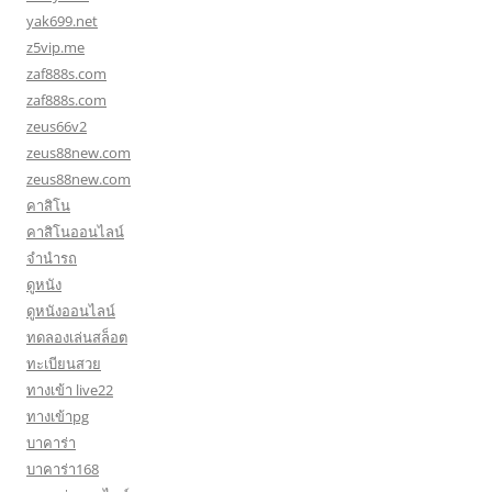
yak699.net
z5vip.me
zaf888s.com
zaf888s.com
zeus66v2
zeus88new.com
zeus88new.com
คาสิโน
คาสิโนออนไลน์
จำนำรถ
ดูหนัง
ดูหนังออนไลน์
ทดลองเล่นสล็อต
ทะเบียนสวย
ทางเข้า live22
ทางเข้าpg
บาคาร่า
บาคาร่า168