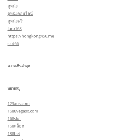
ดูหนัง
ดูหนังออนไลน์
ดูหนังฟรี
faro168
https://hongkong456.me
slot66
ความเห็นล่าสุด
หมวดหมู่
123xos.com
1688vegasx.com
168slot
168สล็อต
188bet