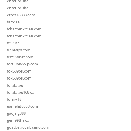
erisauto.site
erisauto.site
etbet16888.com
faro168
fcharoenkit168.com
fcharoenkit168.com
ff123th
finnivips.com
fizz169bet.com
fortune99vip.com
fox689ok.com
fox689ok.com
fullslotpg
fullslotpg168.com
funny18
gamehit8888.com
gaojing888
gem99ths.com
goatbetroyalcasino.com