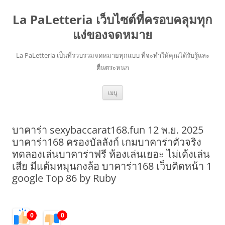
La PaLetteria เว็บไซต์ที่ครอบคลุมทุก
แง่ของจดหมาย
La PaLetteria เป็นที่รวบรวมจดหมายทุกแบบ ที่จะทำให้คุณได้รับรู้และ
ตื่นตระหนก
ข้าม
เมนู
ไป
ยัง
เนื้อหา
บาคาร่า sexybaccarat168.fun 12 พ.ย. 2025
บาคาร่า168 ครองบัลลังก์ เกมบาคาร่าตัวจริง
ทดลองเล่นบาคาร่าฟรี ห้องเล่นเยอะ ไม่เด้งเล่น
เสีย มีแต้มหมุนกงล้อ บาคาร่า168 เว็บติดหน้า 1
google Top 86 by Ruby
0
0