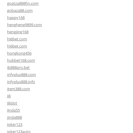
goatza888fin.com
gobaza88.com
happy168
hengheng9899.com
hengjing168
hi6bet.com
hi6bet.com
hongkong456
hubbet168.com
ib888pro.bet
infyplus888.com
infyplus888.info
item388.com
Jili
Jilislot
Jinda55
jinda888
Joker123
joker123auto