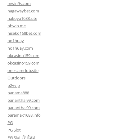
mwin9s.com
nagawaybet.com
nakoya1688.site
nbwin.me
niseko168bet.com
no1huay
no1huay.com
okcasino159.com
okcasino159.com
onesiamclub.site
Outdoors
p2vvip
panama888
pananthai99.com
pananthai99.com
paramax1688.info
PG
PG Slot
PG Slot เว็บใหม่