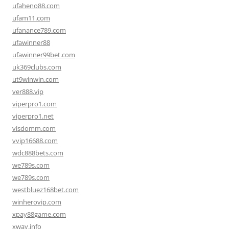
ufaheno88.com
ufam11.com
ufanance789.com
ufawinner88
ufawinner99bet.com
uk369clubs.com
ut9winwin.com
ver888.vip
viperpro1.com
viperpro1.net
visdomm.com
vvip16688.com
wdc888bets.com
we789s.com
we789s.com
westbluez168bet.com
winherovip.com
xpay88game.com
xway.info