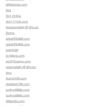
sl99games.com
Slot
Slot Online
slot1111ok.com
Slotgame666 เข้าสู่ระบบ
Slotxo
spbetflik888.com
spbetflik888.com
sretthi99
ss168vip.com
ssc915casino.com
ssgame666 เข้าสู่ระบบ
ssru
starrich99.com
stellabet789.com
sudyod888s.com
sudyod888s.com
t88golds.com