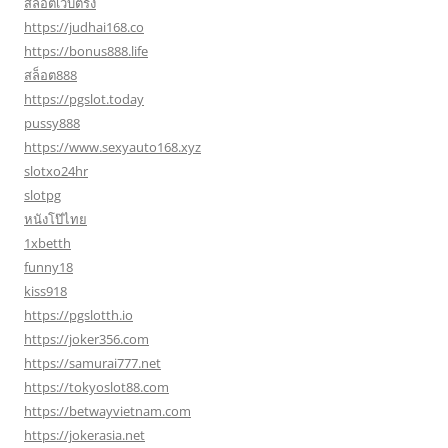
สล็อตเว็บตรง
https://judhai168.co
https://bonus888.life
สล็อต888
https://pgslot.today
pussy888
https://www.sexyauto168.xyz
slotxo24hr
slotpg
หนังโป๊ไทย
1xbetth
funny18
kiss918
https://pgslotth.io
https://joker356.com
https://samurai777.net
https://tokyoslot88.com
https://betwayvietnam.com
https://jokerasia.net