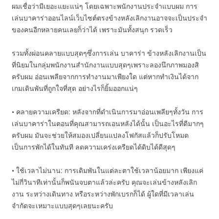
ผมเชื่อว่ามีเยอะแยะแน่ๆ โดยเฉพาะพนักงานประจำแบบผม การ
เล่นบาคาร่าออนไลน์เว็บไซต์ตรงข้างหลังเลิกงานอาจจะเป็นประจำ
ของคนอีกหลายคนเลยก็ว่าได้ เพราะมันทั้งสนุก รวดเร็ว
รวมทั้งผ่อนคลายแบบสุดๆซึ่งการเล่น บาคาร่า ข้างหลังเลิกงานเป็น
ที่นิยมในกลุ่มพนักงานสำนักงานแบบสุดๆเพราะลองนึกภาพมองสิ
ครับผม อ่อนเพลียจากการทำงานมาเพียงใด แต่หากทำเงินได้จาก
เกมเดินพันที่ถูกใจที่สุด อย่างไรก็ยิ้มออกแน่ๆ
• คลายความเครียด: หลังจากที่ดำเนินการมาอ่อนเพลียๆทั้งวัน การ
เล่นบาคาร่าในตอนที่คุณสามารถเอนหลังได้นั้น เป็นอะไรที่ดีมากๆ
ครับผม มันจะช่วยให้สมองเปลี่ยนแปลงโฟกัสแล้วก็ปรับโหมด
เป็นการพักได้ในทันที ลดความเคร่งเครียดได้ดิบได้ดีสุดๆ
• ใช้เวลาไม่นาน: การเดิมพันในแต่ละตาใช้เวลาน้อยมาก เพียงแค่
ไม่กี่วินาทีเท่านั้นก็พนันจบตาแล้วล่ะครับ คุณจะเล่นข้างหลังเลิก
งาน ระหว่างเดินทาง หรือระหว่างพักเบรกก็ได้ ผู้ใดที่มีเวลาเล่น
จำกัดจะเหมาะแบบสุดๆเลยนะครับ