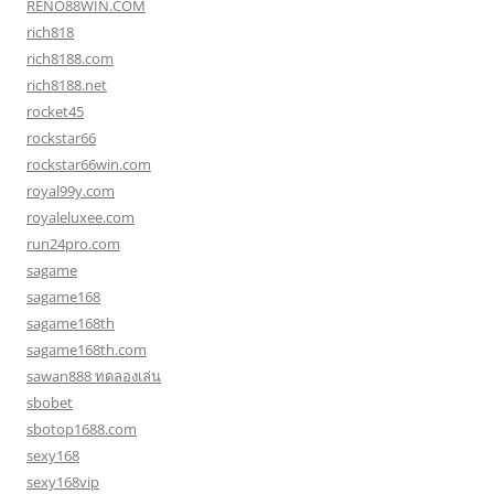
RENO88WIN.COM
rich818
rich8188.com
rich8188.net
rocket45
rockstar66
rockstar66win.com
royal99y.com
royaleluxee.com
run24pro.com
sagame
sagame168
sagame168th
sagame168th.com
sawan888 ทดลองเล่น
sbobet
sbotop1688.com
sexy168
sexy168vip