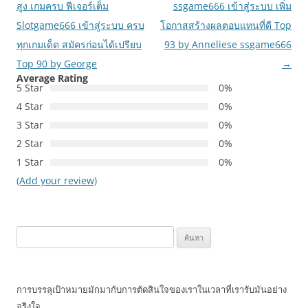
สูง เกมครบ ฟีเจอร์เต็ม
ssgame666 เข้าสู่ระบบ เพิ่ม
Slotgame666 เข้าสู่ระบบ ครบ
โอกาสสร้างผลตอบแทนที่ดี Top
ทุกเกมเด็ด สมัครก่อนได้เปรียบ
93 by Anneliese ssgame666
Top 90 by George
→
Average Rating
5 Star
0%
4 Star
0%
3 Star
0%
2 Star
0%
1 Star
0%
(Add your review)
ค้นหา
สำหรับ:
การบรรลุเป้าหมายมักมากับการตัดสินใจของเราในเวลาที่เรารับมันอย่าง
จริงใจ