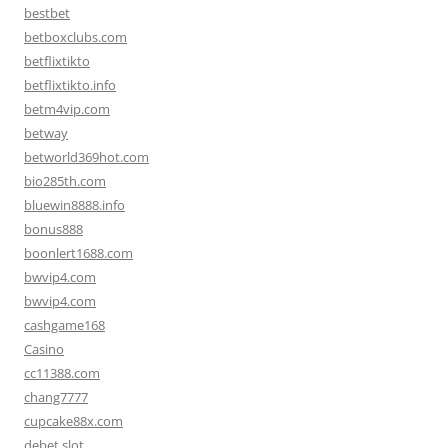
bestbet
betboxclubs.com
betflixtikto
betflixtikto.info
betm4vip.com
betway
betworld369hot.com
bio285th.com
bluewin8888.info
bonus888
boonlert1688.com
bwvip4.com
bwvip4.com
cashgame168
Casino
cc11388.com
chang7777
cupcake88x.com
debet slot