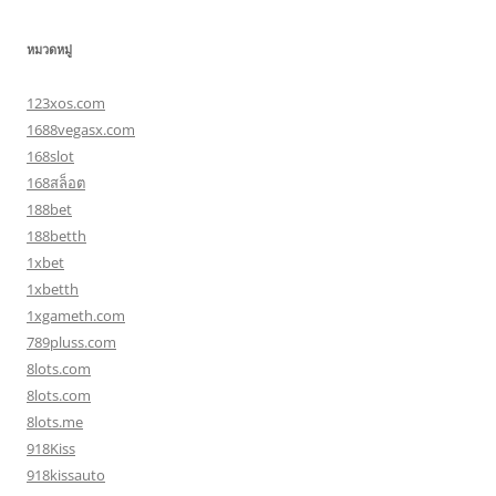
หมวดหมู่
123xos.com
1688vegasx.com
168slot
168สล็อต
188bet
188betth
1xbet
1xbetth
1xgameth.com
789pluss.com
8lots.com
8lots.com
8lots.me
918Kiss
918kissauto