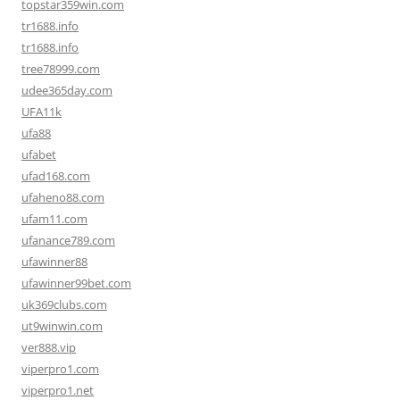
topstar359win.com
tr1688.info
tr1688.info
tree78999.com
udee365day.com
UFA11k
ufa88
ufabet
ufad168.com
ufaheno88.com
ufam11.com
ufanance789.com
ufawinner88
ufawinner99bet.com
uk369clubs.com
ut9winwin.com
ver888.vip
viperpro1.com
viperpro1.net