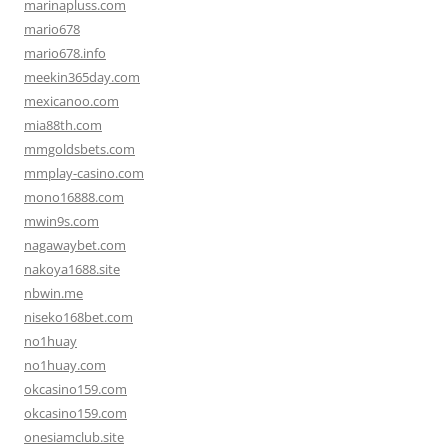
marinapluss.com
mario678
mario678.info
meekin365day.com
mexicanoo.com
mia88th.com
mmgoldsbets.com
mmplay-casino.com
mono16888.com
mwin9s.com
nagawaybet.com
nakoya1688.site
nbwin.me
niseko168bet.com
no1huay
no1huay.com
okcasino159.com
okcasino159.com
onesiamclub.site