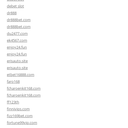
debet slot
dr888
dr888bet.com
dr888bet.com
du2477.com
ek4567.com
enjoy24.fun
enjoy24.fun
erisauto.site
erisauto.site
etbet16888.com
faro168
fcharoenkit168.com
fcharoenkit168.com
ff123th
finnivips.com
fizz169bet.com
fortune99vip.com