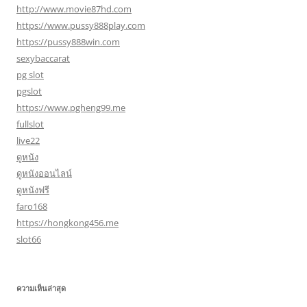
http://www.movie87hd.com
https://www.pussy888play.com
https://pussy888win.com
sexybaccarat
pg slot
pgslot
https://www.pgheng99.me
fullslot
live22
ดูหนัง
ดูหนังออนไลน์
ดูหนังฟรี
faro168
https://hongkong456.me
slot66
ความเห็นล่าสุด