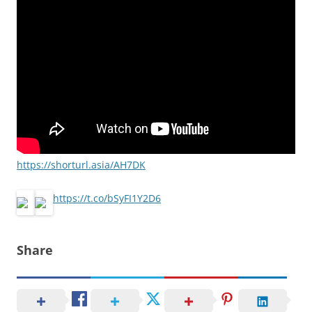
https://shorturl.asia/AH7DK
https://t.co/bSyFI1Y2D6
Share