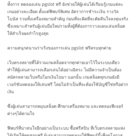
ทั้งการ ทดลองเล่น pgslot ฟรี ยังช่วยให้ผู้เล่นได้เรียนรู้เกมแต่ละ
เกมอย่างละเอียด ตั้งแต่ฟีพบร์พิเศษ อัตราการชำระเงิน รางวัล
โบนัส รวมทั้งเครื่องหมายสำคัญ ก่อนที่จะคิดที่จะตัดสินใจลงทุนจริง
ซึ่งเหมาะสำหรับผู้เล่นมือใหม่รวมทั้งผู้ที่ต้องการวางแผนเล่นสล็อต
ให้สำเร็จผลกำไรสูงสุด
ความสนุกสนานร่าเริงของการเล่น pgslot ฟรีครบทุกค่าย
เว็บตรงหลายที่ได้รวมเกมสล็อตจากทุกค่ายเอาไว้ในระบบเดียว
ทำให้ผู้เล่นสามารถเลือกเล่นได้อย่างอิสระ ไม่มีความจำเป็นต้อง
สมัครหลายเว็บหรือโยกเงินไปมา นอกนั้น เกมสล็อตทุกเกมยังมี
เวอร์ชันทดลองให้เล่นฟรี โดยไม่จำเป็นที่จะต้องใช้บัญชีใช่หรือฝาก
เงิน
ซึ่งผู้เล่นสามารถหมุนสล็อต ศึกษาเครื่องหมาย และทดลองฟีเจอร์
ต่างๆได้ตามใจ
ฟีพบร์ที่น่าสนใจอีกอย่างเป็นระบบ ซื้อฟรีสปิน ที่เว็บตรงหลายแห่ง
ได้เปิดให้ทดสอบฟรี ผู้เล่นสามารถทดลองใช้ฟีพบร์นี้เพื่อดูโอกาส