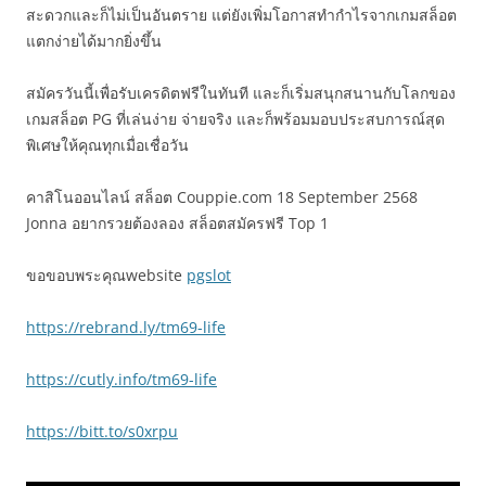
สะดวกและก็ไม่เป็นอันตราย แต่ยังเพิ่มโอกาสทำกำไรจากเกมสล็อต
แตกง่ายได้มากยิ่งขึ้น
สมัครวันนี้เพื่อรับเครดิตฟรีในทันที และก็เริ่มสนุกสนานกับโลกของ
เกมสล็อต PG ที่เล่นง่าย จ่ายจริง และก็พร้อมมอบประสบการณ์สุด
พิเศษให้คุณทุกเมื่อเชื่อวัน
คาสิโนออนไลน์ สล็อต Couppie.com 18 September 2568
Jonna อยากรวยต้องลอง สล็อตสมัครฟรี Top 1
ขอขอบพระคุณwebsite
pgslot
https://rebrand.ly/tm69-life
https://cutly.info/tm69-life
https://bitt.to/s0xrpu