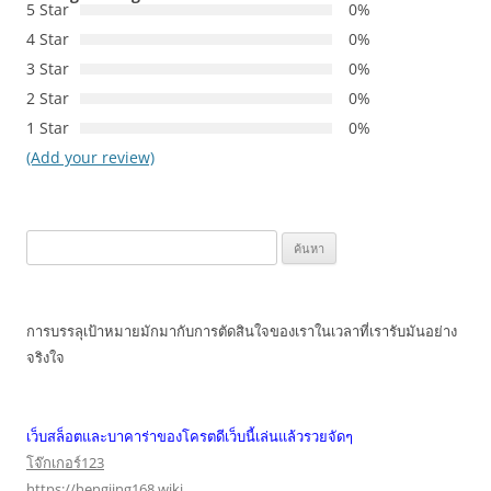
5 Star
0%
4 Star
0%
3 Star
0%
2 Star
0%
1 Star
0%
(Add your review)
ค้นหา
สำหรับ:
การบรรลุเป้าหมายมักมากับการตัดสินใจของเราในเวลาที่เรารับมันอย่าง
จริงใจ
เว็บสล็อตและบาคาร่าของโครตดีเว็บนี้เล่นแล้วรวยจัดๆ
โจ๊กเกอร์123
https://hengjing168.wiki