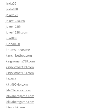
Jinda55
jinda888
Joker123
joker123auto
joker123th
Joker123th.com
juad888
Judhai168
khumsup888.me
kimchibetbet.com
kingromans789.com
kingxxxbet123.com
kingxxxbet123.com
kiss918
kitti999vip.com
lala55-casino.com
lalikabetsgame.com
lalikabetsgame.com
lcbet444.com