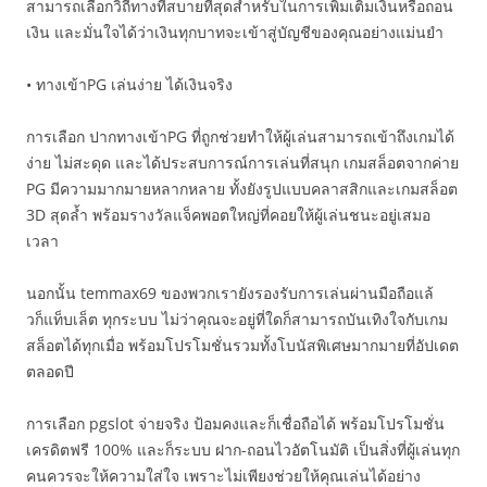
สามารถเลือกวิถีทางที่สบายที่สุดสำหรับในการเพิ่มเติมเงินหรือถอน
เงิน และมั่นใจได้ว่าเงินทุกบาทจะเข้าสู่บัญชีของคุณอย่างแม่นยำ
• ทางเข้าPG เล่นง่าย ได้เงินจริง
การเลือก ปากทางเข้าPG ที่ถูกช่วยทำให้ผู้เล่นสามารถเข้าถึงเกมได้
ง่าย ไม่สะดุด และได้ประสบการณ์การเล่นที่สนุก เกมสล็อตจากค่าย
PG มีความมากมายหลากหลาย ทั้งยังรูปแบบคลาสสิกและเกมสล็อต
3D สุดล้ำ พร้อมรางวัลแจ็คพอตใหญ่ที่คอยให้ผู้เล่นชนะอยู่เสมอ
เวลา
นอกนั้น temmax69 ของพวกเรายังรองรับการเล่นผ่านมือถือแล้
วก็แท็บเล็ต ทุกระบบ ไม่ว่าคุณจะอยู่ที่ใดก็สามารถบันเทิงใจกับเกม
สล็อตได้ทุกเมื่อ พร้อมโปรโมชั่นรวมทั้งโบนัสพิเศษมากมายที่อัปเดต
ตลอดปี
การเลือก pgslot จ่ายจริง ป้อมคงและก็เชื่อถือได้ พร้อมโปรโมชั่น
เครดิตฟรี 100% และก็ระบบ ฝาก-ถอนไวอัตโนมัติ เป็นสิ่งที่ผู้เล่นทุก
คนควรจะให้ความใส่ใจ เพราะไม่เพียงช่วยให้คุณเล่นได้อย่าง