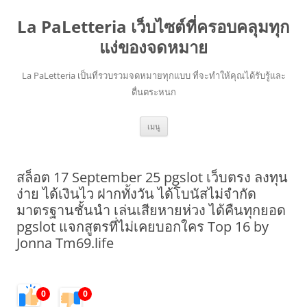
La PaLetteria เว็บไซต์ที่ครอบคลุมทุก
แง่ของจดหมาย
La PaLetteria เป็นที่รวบรวมจดหมายทุกแบบ ที่จะทำให้คุณได้รับรู้และ
ตื่นตระหนก
ข้าม
เมนู
ไป
ยัง
เนื้อหา
สล็อต 17 September 25 pgslot เว็บตรง ลงทุน
ง่าย ได้เงินไว ฝากทั้งวัน ได้โบนัสไม่จำกัด
มาตรฐานชั้นนำ เล่นเสียหายห่วง ได้คืนทุกยอด
pgslot แจกสูตรที่ไม่เคยบอกใคร Top 16 by
Jonna Tm69.life
0
0