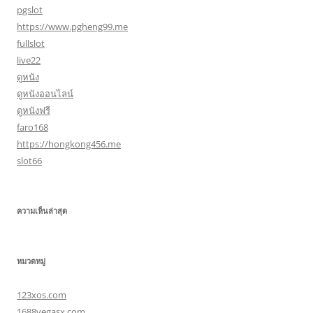
pgslot
https://www.pgheng99.me
fullslot
live22
ดูหนัง
ดูหนังออนไลน์
ดูหนังฟรี
faro168
https://hongkong456.me
slot66
ความเห็นล่าสุด
หมวดหมู่
123xos.com
1688vegasx.com