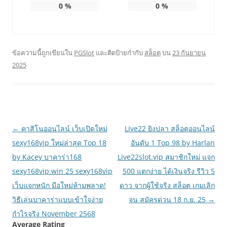
0
%
0
%
ข้อความนี้ถูกเขียนใน
PGSlot
และติดป้ายกำกับ
สล็อต
บน
23 กันยายน
2025
เมนู
←
คาสิโนออนไลน์ เว็บเปิดใหม่
Live22 ยิงปลา สล็อตออนไลน์
นำทาง
sexy168vip ใหม่ล่าสุด Top 18
อันดับ 1 Top 98 by Harlan
เรื่อง
by Kacey บาคาร่า168
Live22slot.vip สมาชิกใหม่ แจก
sexy168vip.win 25 sexy168vip
500 แตกง่าย ได้เงินจริง รีวิว 5
เว็บแจกหนัก มือใหม่ห้ามพลาด!
ดาว จากผู้ใช้จริง สล็อต เกมเลิก
วิธีเล่นบาคาร่าแบบเข้าใจง่าย
จน สมัครด่วน 18 ก.ย. 25
→
กำไรจริง November 2568
Average Rating