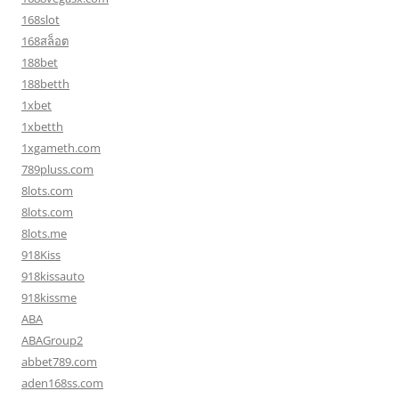
168slot
168สล็อต
188bet
188betth
1xbet
1xbetth
1xgameth.com
789pluss.com
8lots.com
8lots.com
8lots.me
918Kiss
918kissauto
918kissme
ABA
ABAGroup2
abbet789.com
aden168ss.com