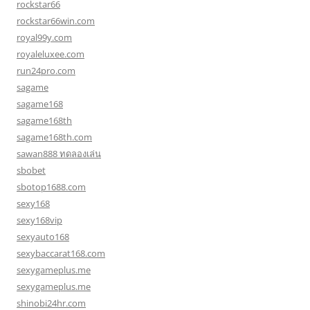
rockstar66
rockstar66win.com
royal99y.com
royaleluxee.com
run24pro.com
sagame
sagame168
sagame168th
sagame168th.com
sawan888 ทดลองเล่น
sbobet
sbotop1688.com
sexy168
sexy168vip
sexyauto168
sexybaccarat168.com
sexygameplus.me
sexygameplus.me
shinobi24hr.com