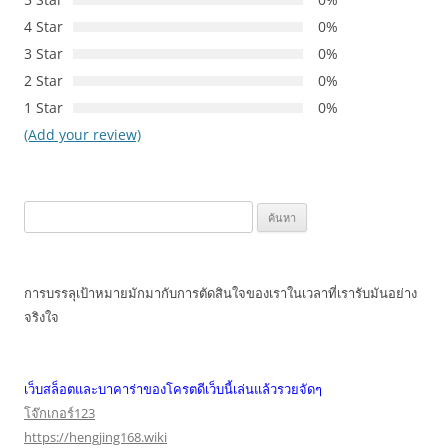
4 Star
0%
3 Star
0%
2 Star
0%
1 Star
0%
(Add your review)
ค้นหา
สำหรับ:
การบรรลุเป้าหมายมักมากับการตัดสินใจของเราในเวลาที่เรารับมันอย่าง
จริงใจ
เว็บสล็อตและบาคาร่าของโครตดีเว็บนี้เล่นแล้วรวยจัดๆ
โจ๊กเกอร์123
https://hengjing168.wiki