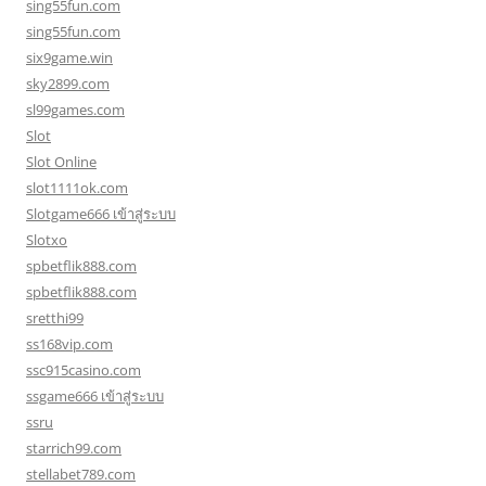
sing55fun.com
sing55fun.com
six9game.win
sky2899.com
sl99games.com
Slot
Slot Online
slot1111ok.com
Slotgame666 เข้าสู่ระบบ
Slotxo
spbetflik888.com
spbetflik888.com
sretthi99
ss168vip.com
ssc915casino.com
ssgame666 เข้าสู่ระบบ
ssru
starrich99.com
stellabet789.com