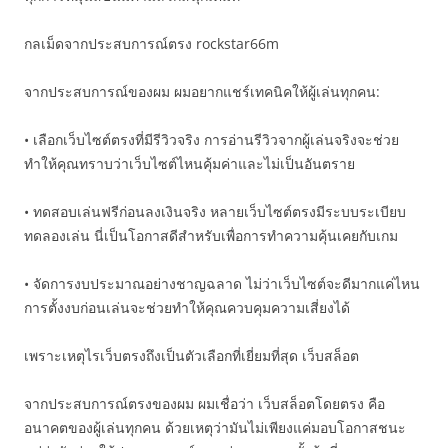
กลเม็ดจากประสบการณ์ตรง rockstar66m
จากประสบการณ์ของผม ผมอยากแชร์เทคนิคให้ผู้เล่นทุกคน:
• เลือกเว็บไซต์ตรงที่มีรีวิวจริง การอ่านรีวิวจากผู้เล่นจริงจะช่วย
ทำให้คุณทราบว่าเว็บไซต์ไหนคุ้มค่าและไม่เป็นอันตราย
• ทดสอบเล่นฟรีก่อนลงเงินจริง หลายเว็บไซต์ตรงมีระบบระเบียบ
ทดลองเล่น นี่เป็นโอกาสดีสำหรับเพื่อการทำความคุ้นเคยกับเกม
• จัดการงบประมาณอย่างชาญฉลาด ไม่ว่าเว็บไซต์จะดีมากแค่ไหน
การตั้งงบก่อนเล่นจะช่วยทำให้คุณควบคุมความเสี่ยงได้
เพราะเหตุไรเว็บตรงถึงเป็นตัวเลือกที่เยี่ยมที่สุด เว็บสล็อต
จากประสบการณ์ตรงของผม ผมเชื่อว่า เว็บสล็อตโดยตรง คือ
อนาคตของผู้เล่นทุกคน ด้วยเหตุว่ามันไม่เพียงแค่มอบโอกาสชนะ