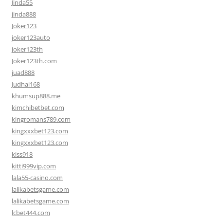
Jinda55
jinda888
Joker123
joker123auto
joker123th
Joker123th.com
juad888
Judhai168
khumsup888.me
kimchibetbet.com
kingromans789.com
kingxxxbet123.com
kingxxxbet123.com
kiss918
kitti999vip.com
lala55-casino.com
lalikabetsgame.com
lalikabetsgame.com
lcbet444.com