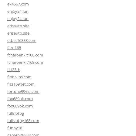
ek4567.com
enjoy24.fun
enjoy24.fun
erisauto.site
erisauto.site
etbet16888.com
faro168
fcharoenkit168.com
fcharoenkit168.com
ff123th
finnivips.com
fizz169bet.com
fortune99vip.com
fox689ok.com
fox689ok.com
fullslotpg
fullslotpg168.com
funny18
gamehit8888.com