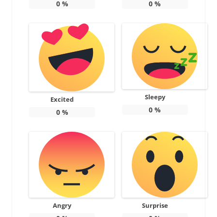
0
%
0
%
Sleepy
Excited
0
%
0
%
Angry
Surprise