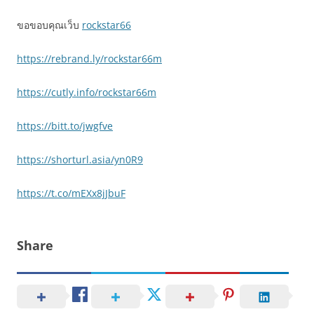
ขอขอบคุณเว็บ
rockstar66
https://rebrand.ly/rockstar66m
https://cutly.info/rockstar66m
https://bitt.to/jwgfve
https://shorturl.asia/yn0R9
https://t.co/mEXx8jJbuF
Share