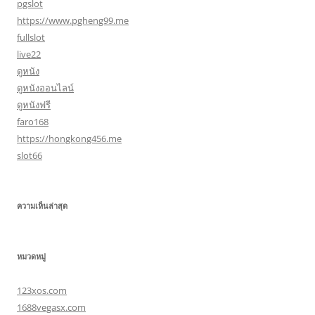
pgslot
https://www.pgheng99.me
fullslot
live22
ดูหนัง
ดูหนังออนไลน์
ดูหนังฟรี
faro168
https://hongkong456.me
slot66
ความเห็นล่าสุด
หมวดหมู่
123xos.com
1688vegasx.com