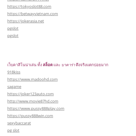
https://tokyoslot88.com
https://betwayvietnam.com
https://jokerasia.net
pgslot
pgslot
เว็บคาสิโนน่าเล่น ทั้ง
สล็อต
และ
บาคาร่า
ตึงจริงแตกบ่อยมาก
918kiss
https://www.madoohd.com
sagame
https://joker123auto.com
http://www.movie87hd.com
https://www.pussy888play.com
https://pussy888win.com
sexybaccarat
pg slot