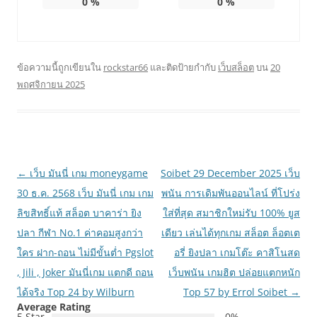
0
%
0
%
ข้อความนี้ถูกเขียนใน
rockstar66
และติดป้ายกำกับ
เว็บสล็อต
บน
20
พฤศจิกายน 2025
เมนู
←
เว็บ มันนี่ เกม moneygame
Soibet 29 December 2025 เว็บ
นำทาง
30 ธ.ค. 2568 เว็บ มันนี่ เกม เกม
พนัน การเดิมพันออนไลน์ ที่โปร่ง
เรื่อง
ลิขสิทธิ์แท้ สล็อต บาคาร่า ยิง
ใส่ที่สุด สมาชิกใหม่รับ 100% ยูส
ปลา กีฬา No.1 ค่าคอมสูงกว่า
เดียว เล่นได้ทุกเกม สล็อต ล็อตเต
ใคร ฝาก-ถอน ไม่มีขั้นต่ำ Pgslot
อรี่ ยิงปลา เกมโต๊ะ คาสิโนสด
, Jili , Joker มันนี่เกม แตกดี ถอน
เว็บพนัน เกมฮิต ปล่อยแตกหนัก
ได้จริง Top 24 by Wilburn
Top 57 by Errol Soibet
→
Average Rating
5 Star
0%