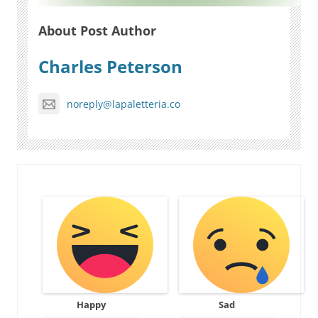
About Post Author
Charles Peterson
noreply@lapaletteria.co
Happy
Sad