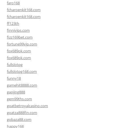
faro168
fcharoenkit168.com
fcharoenkit168.com
ff123th
finnivips.com
fizz169bet.com
fortune99vip.com
fox689ok.com
fox689ok.com
fullslotpg
fullslotpg168.com
funny18
gamehit8888.com
gaojing888
gem99ths.com
goatbetroyalcasino.com
goatza888fin.com
gobaza88.com
happy168