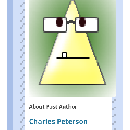
About Post Author
Charles Peterson