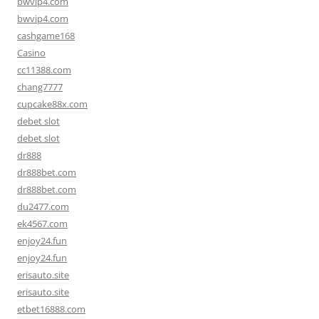
bwvip4.com
bwvip4.com
cashgame168
Casino
cc11388.com
chang7777
cupcake88x.com
debet slot
debet slot
dr888
dr888bet.com
dr888bet.com
du2477.com
ek4567.com
enjoy24.fun
enjoy24.fun
erisauto.site
erisauto.site
etbet16888.com