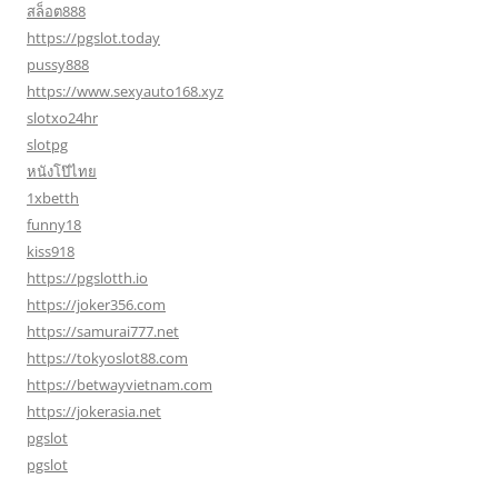
สล็อต888
https://pgslot.today
pussy888
https://www.sexyauto168.xyz
slotxo24hr
slotpg
หนังโป๊ไทย
1xbetth
funny18
kiss918
https://pgslotth.io
https://joker356.com
https://samurai777.net
https://tokyoslot88.com
https://betwayvietnam.com
https://jokerasia.net
pgslot
pgslot