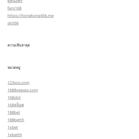
ดูหนังฟรี
faro168
https://hongkong456.me
slot66
ความเห็นล่าสุด
หมวดหมู่
123xos.com
1688vegasx.com
168slot
168สล็อต
188bet
188betth
1xbet
1xbetth