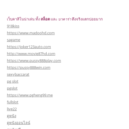
เว็บคาสิโนน่าเล่น ทั้ง
สล็อต
และ
บาคาร่า
ตึงจริงแตกบ่อยมาก
918kiss
https://www.madoohd.com
sagame
https://joker123auto.com
http://www.movie87hd.com
https://www.pussy888play.com
https://pussy888win.com
sexybaccarat
pg slot
pgslot
https://www.pgheng99.me
fullslot
live22
ดูหนัง
ดูหนังออนไลน์