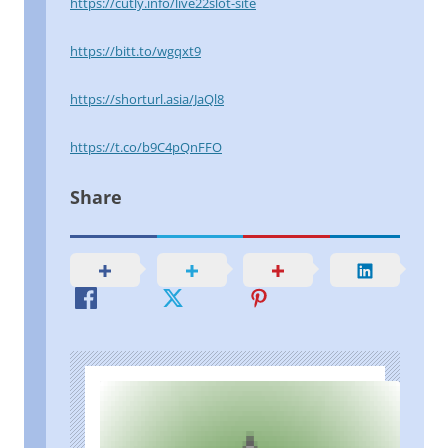
https://cutly.info/live22slot-site
https://bitt.to/wgqxt9
https://shorturl.asia/JaQl8
https://t.co/b9C4pQnFFO
Share