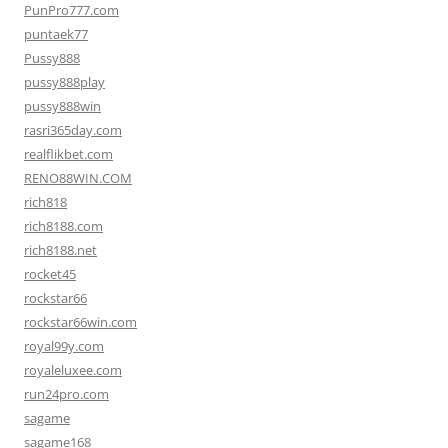
PunPro777.com
puntaek77
Pussy888
pussy888play
pussy888win
rasri365day.com
realflikbet.com
RENO88WIN.COM
rich818
rich8188.com
rich8188.net
rocket45
rockstar66
rockstar66win.com
royal99y.com
royaleluxee.com
run24pro.com
sagame
sagame168