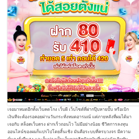
เจอมาหมดอีกทั้งเว็บคดโกง เว็บผี เว็บไซต์ที่ฝากปุ๊บหายปั๊บ หรือเบิก
เงินทีจะต้องรอคอยผ่านวันกระทั่งหมดอารมณ์ แต่ภายหลังที่ผมได้มา
เจอกับ สล็อตเว็บตรง ฝากเร็วถอนไว ไม่มีอย่างน้อย ชีวิตการลงทุน
ออนไลน์ของผมก็แปรไปโดยสิ้นเชิง มันคือระบบที่ครบวงจร มีความ
มั่นคงยั่งยืนสูง และก็แปลงเป็นเว็บยอดฮิตปัจจุบันที่เหล่านักเดิมพัน