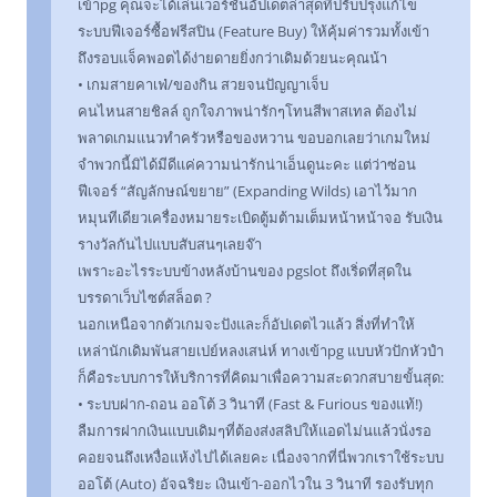
เข้าpg คุณจะได้เล่นเวอร์ชั่นอัปเดตล่าสุดที่ปรับปรุงแก้ไข
ระบบฟีเจอร์ซื้อฟรีสปิน (Feature Buy) ให้คุ้มค่ารวมทั้งเข้า
ถึงรอบแจ็คพอตได้ง่ายดายยิ่งกว่าเดิมด้วยนะคุณน้า
• เกมสายคาเฟ่/ของกิน สวยจนปัญญาเจ็บ
คนไหนสายชิลล์ ถูกใจภาพน่ารักๆโทนสีพาสเทล ต้องไม่
พลาดเกมแนวทำครัวหรือของหวาน ขอบอกเลยว่าเกมใหม่
จำพวกนี้มิได้มีดีแค่ความน่ารักน่าเอ็นดูนะคะ แต่ว่าซ่อน
ฟีเจอร์ “สัญลักษณ์ขยาย” (Expanding Wilds) เอาไว้มาก
หมุนทีเดียวเครื่องหมายระเบิดตู้มต้ามเต็มหน้าหน้าจอ รับเงิน
รางวัลกันไปแบบสับสนๆเลยจ๊า
เพราะอะไรระบบข้างหลังบ้านของ pgslot ถึงเริ่ดที่สุดใน
บรรดาเว็บไซต์สล็อต ?
นอกเหนือจากตัวเกมจะปังและก็อัปเดตไวแล้ว สิ่งที่ทำให้
เหล่านักเดิมพันสายเปย์หลงเสน่ห์ ทางเข้าpg แบบหัวปักหัวปำ
ก็คือระบบการให้บริการที่คิดมาเพื่อความสะดวกสบายขั้นสุด:
• ระบบฝาก-ถอน ออโต้ 3 วินาที (Fast & Furious ของแท้!)
ลืมการฝากเงินแบบเดิมๆที่ต้องส่งสลิปให้แอดไม่นแล้วนั่งรอ
คอยจนถึงเหงื่อแห้งไปได้เลยคะ เนื่องจากที่นี่พวกเราใช้ระบบ
ออโต้ (Auto) อัจฉริยะ เงินเข้า-ออกไวใน 3 วินาที รองรับทุก