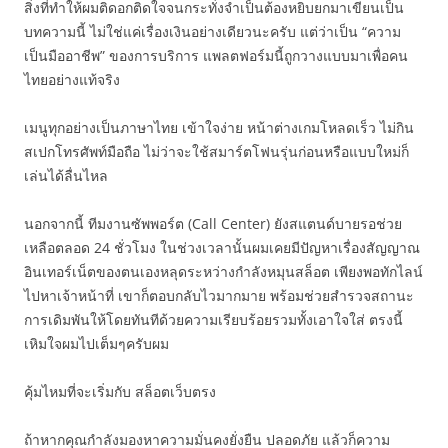
สิ่งที่ทำให้ผมติดอกติดใจจนกระทั่งจำเป็นต้องหยิบยกมาเขียนเป็น
บทความนี้ ไม่ใช่แค่เรื่องเงินอย่างเดียวนะครับ แต่ว่าเป็น “ความ
เป็นมืออาชีพ” ของการบริการ แพลตฟอร์มนี้ถูกวางแบบมาเพื่อคน
ไทยอย่างแท้จริง
เมนูทุกอย่างเป็นภาษาไทย เข้าใจง่าย หน้าต่างเกมโหลดเร็ว ไม่กิน
สเปกโทรศัพท์มือถือ ไม่ว่าจะใช้สมาร์ตโฟนรุ่นก่อนหรือแบบใหม่ก็
เล่นได้ลื่นไหล
นอกจากนี้ ทีมงานซัพพอร์ต (Call Center) ยังสแตนด์บายรอช่วย
เหลือตลอด 24 ชั่วโมง ในช่วงเวลานั้นผมเคยมีปัญหาเรื่องสัญญาณ
อินเทอร์เน็ตของตนเองหลุดระหว่างกำลังหมุนสล็อต เพียงพอทักไลน์
ไปหาเจ้าหน้าที่ เขาก็ตอบกลับไวมากมาย พร้อมช่วยสำรวจสถานะ
การเดิมพันให้โดยทันทีด้วยความเรียบร้อยรวมทั้งเอาใจใส่ ตรงนี้
เหิมใจผมไปเต็มๆครับผม
คุ้มไหมที่จะเริ่มกับ สล็อตเว็บตรง
ถ้าหากคุณกำลังมองหาความมั่นคงยั่งยืน ปลอดภัย แล้วก็ความ