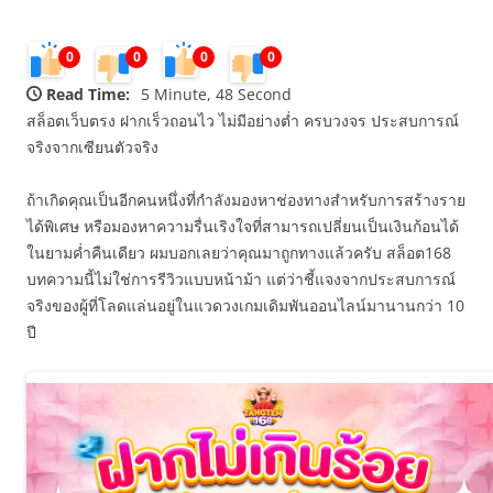
0
0
0
0
Read Time:
5 Minute, 48 Second
สล็อตเว็บตรง ฝากเร็วถอนไว ไม่มีอย่างต่ำ ครบวงจร ประสบการณ์
จริงจากเซียนตัวจริง
ถ้าเกิดคุณเป็นอีกคนหนึ่งที่กำลังมองหาช่องทางสำหรับการสร้างราย
ได้พิเศษ หรือมองหาความรื่นเริงใจที่สามารถเปลี่ยนเป็นเงินก้อนได้
ในยามค่ำคืนเดียว ผมบอกเลยว่าคุณมาถูกทางแล้วครับ สล็อต168
บทความนี้ไม่ใช่การรีวิวแบบหน้าม้า แต่ว่าชี้แจงจากประสบการณ์
จริงของผู้ที่โลดแล่นอยู่ในแวดวงเกมเดิมพันออนไลน์มานานกว่า 10
ปี