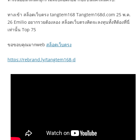
ทางเข้า สล็อตเว็บตรง tangtem168 Tangtem168d.com 25 พ.ค.
26 Emilio อยากรวยต้องลอง สล็อตเว็บตรงคิดจะลงทุนทั้งทีต้องที่นี่
เท่านั้น Top 75
ขอขอบคุณมากweb
สล็อตเว็บตรง
https://rebrand.ly/tangtem168-d