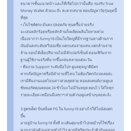
ธนาคารชั้นแนวหน้า และก็ที่เริ่ดไปกว่านั้นคือ รองรับ True
Money Wallet ด้วยนะจ๊ะ สะดวกสบาย ตอบปัญหาวัยรุ่นยุคนี้
ที่สุด
• เว็บไซต์ตรง มั่นคง ปลอดภัย ทุนครึ้มจ่ายจริง
จะเล่นหลักร้อยหรือหลักล้านก็เพลิดเพลินใจหายห่วง
เนื่องจากว่า funny18 เป็นเว็บใหญ่ที่มีรากฐานทางด้านการ
เงินมั่นคงระดับทวีปเอเชีย แตกแสนจ่ายแสน แตกล้านจ่าย
ล้าน ถอนได้เต็มปริมาณไม่มีหักเปอร์เซ็นต์ คอนเฟิร์มจาก
ฐานผู้ใช้งานจริงที่มากขึ้นถล่มทลายแต่ละวัน
• ทีมงาน Support ระดับมือโปร ดูแลดุจญาติมิตร
หากเกิดปัญหาหรือมีคำถามที่ไหน ไม่ต้องวิตกกังวลเลยค่ะ
เรามีทีมงานแอดไม่นสาวสวยสุดสวย คอยสแตนด์บายดูแล
ซัพพอร์ตคุณตลอด 24 ชั่วโมง ไม่มีวันหยุด ตอบไว ใส่ใจทุก
รายละเอียด เหมือนมีเลขาฯ ส่วนตัวรอดูแลข้างๆเลยล่ะจ้ะ
3 สูตรเด็ด! ปั่นสล็อต PG ใน funny18 อย่างไรให้โบนัสแตก
บึ้ม
มาอยู่บ้าน funny18 ทั้งที จะเดินดุ่มๆเข้าไปกดมั่วๆก็ใช่เรื่อง
พวกเรามันตัวแม่สายทำกำไร ควรมีทริคประจำตัวกันหน่อย