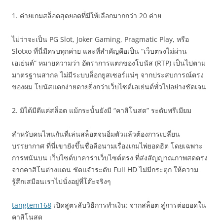
1. ค่ายเกมสล็อตสุดยอดที่มีให้เลือกมากกว่า 20 ค่าย
ไม่ว่าจะเป็น PG Slot, Joker Gaming, Pragmatic Play, หรือ
Slotxo ที่นี่มีครบทุกค่าย และที่สำคัญคือเป็น “เว็บตรงไม่ผ่าน
เอเย่นต์” หมายความว่า อัตราการแตกของโบนัส (RTP) เป็นไปตาม
มาตรฐานสากล ไม่มีระบบล็อกยูสเซอร์แน่ๆ จากประสบการณ์ตรง
ของผม โบนัสแตกง่ายดายยิ่งกว่าเว็บไซต์เอเย่นต์ทั่วไปอย่างชัดเจน
2. มิได้มีดีแค่สล็อต แม้กระนั้นยังมี “คาสิโนสด” ระดับพรีเมียม
สำหรับคนไหนกันที่เล่นสล็อตจนอิ่มตัวแล้วต้องการเปลี่ยน
บรรยากาศ ที่นี่เขายังขึ้นชื่อลือนามเรื่องเกมไพ่ยอดฮิต โดยเฉพาะ
การพนันบน เว็บไซต์บาคาร่าเว็บไซต์ตรง ที่ส่งสัญญาณภาพสดตรง
จากคาสิโนต่างแดน ชัดแจ๋วระดับ Full HD ไม่มีกระตุก ให้ความ
รู้สึกเสมือนเราไปนั่งอยู่ที่โต๊ะจริงๆ
tangtem168
เปิดสูตรลับวิธีการทำเงิน: จากสล็อต สู่การต่อยอดใน
คาสิโนสด