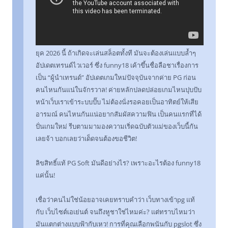
ยุค 2026 นี้ ถ้าเกิดจะเล่นสล็อตทั้งที มันจะต้องเล่นแบบล้ำๆ
อัปเดตเทรนด์ไวเวอร์ ซึ่ง funny18 เค้าขึ้นชื่อลือชาเรื่องการ
เป็น “ผู้นำเทรนด์” อัปเดตเกมใหม่ปัจจุบันจากค่าย PG ก่อน
คนไหนกันแน่ในจักรวาล! ค่ายหลักปลดปล่อยเกมไหนปุบปับ
หน้าเว็บเราเข้าระบบปั๊บ ไม่ต้องนั่งรอคอยเป็นอาทิตย์ให้เสีย
อารมณ์ คนไหนกันแน่อยากสัมผัสความฟิน เป็นคนแรกที่ได้
ปั่นเกมใหม่ รีบตามมามองความเริ่ดฉบับตัวแม่ของเว็บนี้กัน
เลยจ้า บอกเลยว่าเด็ดจนต้องขอชีวิต!
ลิขสิทธิ์แท้ PG Soft มันดีอย่างไร? เพราะอะไรต้อง funny18
แค่นั้น!
เชื่อว่าคนไม่ใช่น้อยอาจเคยทราบคำว่า เว็บทางเข้าpg แท้
กับ เว็บไซต์เอเย่นต์ จนถึงหูชาใช่ไหมค่ะ? แต่ทราบไหมว่า
มันแตกต่างแบบฟ้ากับเหว! การที่คุณเลือกพนันกับ pgslot ซึ่ง