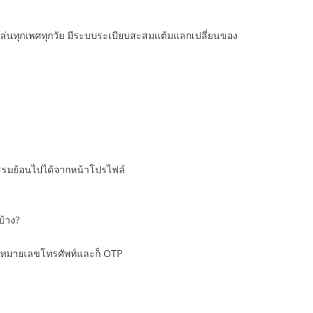
ล่นทุกเพศทุกวัย มีระบบระเบียบสะสมแต้มแลกเปลี่ยนของ
รรมย้อนไปได้จากหน้าโปรไฟล์
บ้าง?
แต่หมายเลขโทรศัพท์และก็ OTP