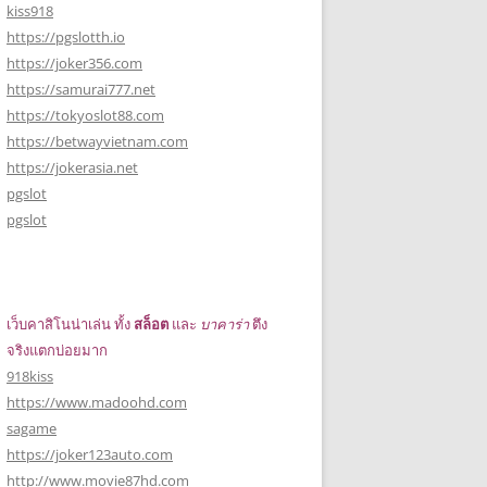
kiss918
https://pgslotth.io
https://joker356.com
https://samurai777.net
https://tokyoslot88.com
https://betwayvietnam.com
https://jokerasia.net
pgslot
pgslot
เว็บคาสิโนน่าเล่น ทั้ง
สล็อต
และ
บาคาร่า
ตึง
จริงแตกบ่อยมาก
918kiss
https://www.madoohd.com
sagame
https://joker123auto.com
http://www.movie87hd.com