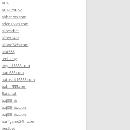
ABA
ABAGroup2
abbet789.com
aden168ss.com
allbestbet
allbet24hr
allone745s.com
alot666
ambking
argus16888.com
audi688.com
autoslot16888.com
babet555.com
Baccarat
baj88thb
baj88thbz.com
baj88thbz.com
bar4game24hr.com
bestbet