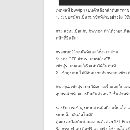
เหตุผลที่ bwvip4 เป็นตัวเลือกลำดับแรกๆข
1. ระบบสมัครเป็นสมาชิกที่ง่ายอย่างยิ่ง ใช้
การ ลงทะเบียนกับ bwvip4 ทำได้ง่ายๆเพียงแค
หน้าที่ยืนยัน:
กรอกเบอร์โทรศัพท์และก็ตั้งรหัสผ่าน
รับรอง OTP ผ่านระบบอัตโนมัติ
เข้าสู่ระบบและก็เริ่มเล่นได้ในทันที
2. เข้าสู่ระบบไม่มีอันตรายด้วยระบบเข้
bwvip4 เข้าสู่ระบบ ได้อย่างเร็วและก็ปลอด
อุปกรณ์ พร้อมการยืนยันตัวตน 2 ชั้นสำหรั
รองรับการเข้าสู่ระบบผ่านมือถือ แท็บเล็ต 
ระบบล็อกอินอัตโนมัติ
คุ้มครองป้องกันข้อมูลส่วนตัวด้วย SSL Enc
3. bwvip4 เครดิตฟรี แจกจริง ใช้งานได้จร