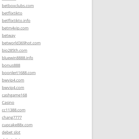
betboxclubs.com
betflixtikto
betflixtikto.info
betm4vip.com
betway
betworld369hot.com
bio285th.com
bluewin8888.info
bonus888
boonlert1688.com
bwvip4.com
bwvip4.com
cashgame168
Casino
cc11388.com
chang7777
cupcake88x.com
debet slot