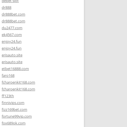
debet slot
dr888
dr888bet.com
dr888bet.com
du2477.com
ek4567.com
enjoy24.fun
enjoy24.fun
erisauto.site
erisauto.site
etbet16888.com
faro168
fcharoenkit168.com
fcharoenkit168.com
ff123th
finnivips.com
fizz169bet.com
fortune99vip.com
fox689ok.com