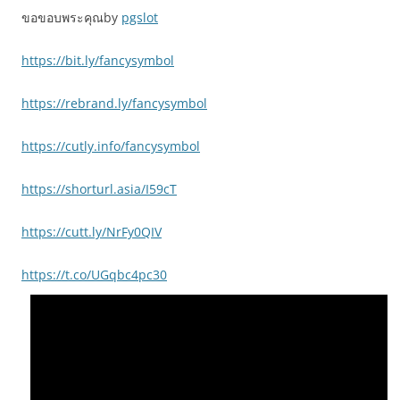
ขอขอบพระคุณby
pgslot
https://bit.ly/fancysymbol
https://rebrand.ly/fancysymbol
https://cutly.info/fancysymbol
https://shorturl.asia/I59cT
https://cutt.ly/NrFy0QIV
https://t.co/UGqbc4pc30