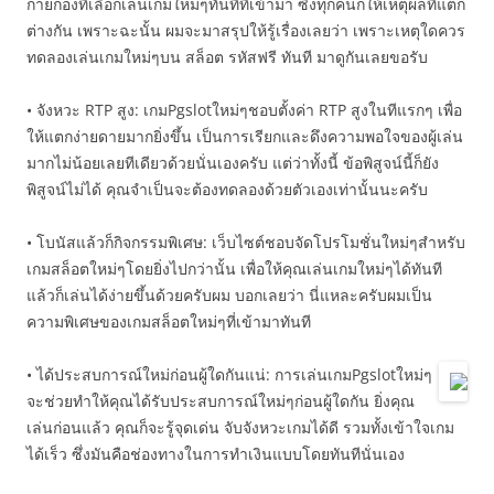
ก่ายกองที่เลือกเล่นเกมใหม่ๆทันทีที่เข้ามา ซึ่งทุกคนก็ให้เหตุผลที่แตก
ต่างกัน เพราะฉะนั้น ผมจะมาสรุปให้รู้เรื่องเลยว่า เพราะเหตุใดควร
ทดลองเล่นเกมใหม่ๆบน สล็อต รหัสฟรี ทันที มาดูกันเลยขอรับ
• จังหวะ RTP สูง: เกมPgslotใหม่ๆชอบตั้งค่า RTP สูงในทีแรกๆ เพื่อ
ให้แตกง่ายดายมากยิ่งขึ้น เป็นการเรียกและดึงความพอใจของผู้เล่น
มากไม่น้อยเลยทีเดียวด้วยนั่นเองครับ แต่ว่าทั้งนี้ ข้อพิสูจน์นี้ก็ยัง
พิสูจน์ไม่ได้ คุณจำเป็นจะต้องทดลองด้วยตัวเองเท่านั้นนะครับ
• โบนัสแล้วก็กิจกรรมพิเศษ: เว็บไซต์ชอบจัดโปรโมชั่นใหม่ๆสำหรับ
เกมสล็อตใหม่ๆโดยยิ่งไปกว่านั้น เพื่อให้คุณเล่นเกมใหม่ๆได้ทันที
แล้วก็เล่นได้ง่ายขึ้นด้วยครับผม บอกเลยว่า นี่แหละครับผมเป็น
ความพิเศษของเกมสล็อตใหม่ๆที่เข้ามาทันที
• ได้ประสบการณ์ใหม่ก่อนผู้ใดกันแน่: การเล่นเกมPgslotใหม่ๆ
จะช่วยทำให้คุณได้รับประสบการณ์ใหม่ๆก่อนผู้ใดกัน ยิ่งคุณ
เล่นก่อนแล้ว คุณก็จะรู้จุดเด่น จับจังหวะเกมได้ดี รวมทั้งเข้าใจเกม
ได้เร็ว ซึ่งมันคือช่องทางในการทำเงินแบบโดยทันทีนั่นเอง