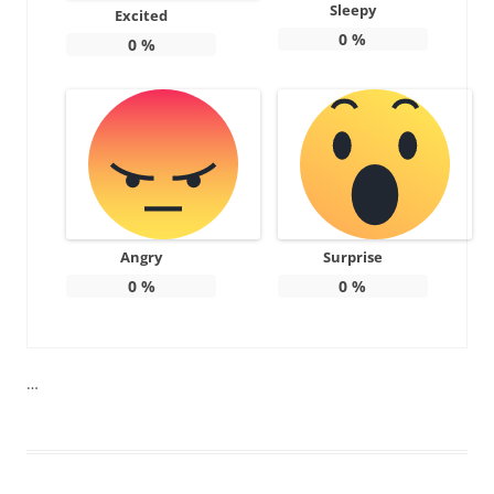
Sleepy
Excited
0
%
0
%
Angry
Surprise
0
%
0
%
…