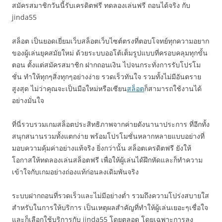
สมัครสมาชิกวันนี้รับเครดิตฟรี ทดลองเล่นฟรี ถอนได้จริง กับ
jinda55
สล็อต เป็นยอดเยี่ยมเว็บสล็อตเว็บไซต์ตรงที่ตอบโจทย์ทุกความอยาก
ของผู้เล่นยุคสมัยใหม่ ด้วยระบบออโต้เต็มรูปแบบที่ครอบคลุมทุกขั้น
ตอน ตั้งแต่สมัครสมาชิก ฝากถอนเงิน ไปจนกระทั่งการรับโปรโม
ชั่น ทำให้ทุกๆสิ่งทุกๆอย่างง่าย รวดเร็วทันใจ รวมทั้งไม่มีอันตราย
สูงสุด ไม่ว่าคุณจะเป็นมือใหม่หรือเซียน
สล็อต
ก็สามารถใช้งานได้
อย่างมั่นใจ
ที่นี่รวบรวมเกมสล็อตประสิทธิภาพจากค่ายดังนานาประการ ที่อีกทั้ง
สนุกสนานรวมทั้งแตกง่าย พร้อมโปรโมชั่นหลากหลายแบบอย่างที่
มอบความคุ้มค่าอย่างแท้จริง ยิ่งกว่านั้น สล็อตเครดิตฟรี ยังให้
โอกาสให้ทดลองเล่นสล็อตฟรี เพื่อให้ผู้เล่นได้ฝึกหัดและก็ทำความ
เข้าใจกับเกมอย่างถ่องแท้ก่อนลงเดิมพันจริง
ระบบฝากถอนที่รวดเร็วและไม่มีอย่างต่ำ รวมถึงความโปร่งสบายใส
สำหรับในการให้บริการ เป็นเหตุผลสำคัญที่ทำให้ผู้เล่นเยอะๆเชื่อใจ
และก็เลือกใช้บริการกับ jinda55 โดยตลอด โดยเฉพาะการลง