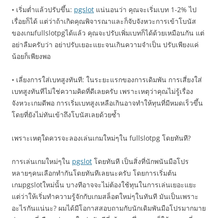
• เริ่มต่ำแล้วปรับขึ้น:
pgslot
แน่นอนว่า คุณจะเริ่มเบท 1-2% ไป
เรื่อยก็ได้ แต่ว่าถ้าเกิดคุณพิจารณาและก็จับจังหวะการเข้าโบนัส
ของเกมfullslotpgได้แล้ว คุณจะปรับเพิ่มเบทก็ได้ด้วยเหมือนกัน แต่
อย่าลืมครับว่า อย่าปรับเยอะแยะจนเกินความจำเป็น ปรับเพียงแค่
น้อยก็เพียงพอ
• เลี่ยงการใส่เบทสูงทันที: ในระยะแรกของการเดิมพัน การเสี่ยงใส่
เบทสูงทันทีไม่ใช่ความคิดที่ดีเลยครับ เพราะเหตุว่าคุณไม่รู้เรื่อง
จังหวะเกมดีพอ การเริ่มเบทสูงเหลือเกินอาจทำให้ทุนที่มีหมดเร็วขึ้น
โดยที่ยังไม่ทันเข้าถึงโบนัสเลยด้วยซ้ำ
เพราะเหตุใดควรจะลองเล่นเกมใหม่ๆใน fullslotpg โดยทันที?
การเล่นเกมใหม่ๆใน
pgslot
โดยทันที เป็นสิ่งที่นักพนันมือโปร
หลายๆคนเลือกทำกันโดยทันทีเลยนะครับ โดยการเริ่มต้น
เกมpgslotใหม่นั้น บางทีอาจจะไม่ต้องใช้ทุนในการเล่นเยอะแยะ
แต่ว่าให้เริ่มทำความรู้จักกับเกมสล็อตใหม่ๆในทันที มันเป็นเพราะ
อะไรกันแน่นะ? ผมได้มีโอกาสสอบถามกับนักเดิมพันมือโปรมากมาย