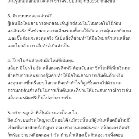
เล่นรู้สึกมั่นอกมั่นใจและเข้าใจระบบเกมjinda55มากยิ่งขึ้น
3. มีระบบทดลองเล่นฟรี
ผู้เล่นมือใหม่สามารถทดสอบเล่นJinda55ในโหมดเดโมได้ก่อน
ลงเงินจริง ซึ่งช่วยลดความเสี่ยงรวมทั้งก่อให้เกิดความคุ้นเคยกับเกม
เยอะขึ้นก่อนจะลงทุนจริง นี่เป็นสิ่งที่ช่วยทำให้มือใหม่กล้าเล่นสล็อต
และไม่กลัวการเสียตังค์เกินจำเป็น
4. โปรโมชั่นสำหรับมือใหม่ที่เพิ่มทุน
สล็อต มีโปรโมชั่น สล็อตเครดิตฟรี ต้อนรับสมาชิกใหม่ที่เพิ่มเงินทุน
สำหรับการเล่นอย่างคุ้มค่า ทำให้มือใหม่สามารถเริ่มต้นด้วยเงิน
ลงทุนมากขึ้นเรื่อยๆ โอกาสที่จะทำกำไรก็สูงขึ้นตามไปด้วย ลด
ความกดดันสำหรับในการเริ่มต้นและก็ช่วยให้ประสบการณ์การเล่น
สล็อตเครดิตฟรีเป็นไปอย่างราบรื่น
5. บริการลูกค้าที่เป็นมิตรและก็ตอบไว
ถึงแม้ระบบส่วนใหญ่จะเป็นออโต้ แม้กระนั้นแม้ผู้เล่นสล็อตมือใหม่มี
เรื่องที่น่าสงสัยหรือปัญหา คณะทำงานแอดมินของ สล็อตเครดิตฟรี
ก็พร้อมช่วยเหลือตลอด 1 วัน ด้วยน้ำเสียงเป็นกันเองรวมทั้งตอบ