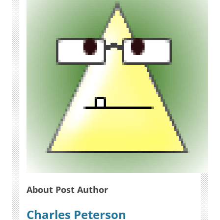
About Post Author
Charles Peterson