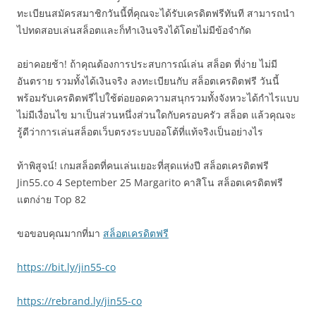
ทะเบียนสมัครสมาชิกวันนี้ที่คุณจะได้รับเครดิตฟรีทันที สามารถนำ
ไปทดสอบเล่นสล็อตและก็ทำเงินจริงได้โดยไม่มีข้อจำกัด
อย่าคอยช้า! ถ้าคุณต้องการประสบการณ์เล่น สล็อต ที่ง่าย ไม่มี
อันตราย รวมทั้งได้เงินจริง ลงทะเบียนกับ สล็อตเครดิตฟรี วันนี้
พร้อมรับเครดิตฟรีไปใช้ต่อยอดความสนุกรวมทั้งจังหวะได้กำไรแบบ
ไม่มีเงื่อนไข มาเป็นส่วนหนึ่งส่วนใดกับครอบครัว สล็อต แล้วคุณจะ
รู้ดีว่าการเล่นสล็อตเว็บตรงระบบออโต้ที่แท้จริงเป็นอย่างไร
ท้าพิสูจน์! เกมสล็อตที่คนเล่นเยอะที่สุดแห่งปี สล็อตเครดิตฟรี
Jin55.co 4 September 25 Margarito คาสิโน สล็อตเครดิตฟรี
แตกง่าย Top 82
ขอขอบคุณมากที่มา
สล็อตเครดิตฟรี
https://bit.ly/jin55-co
https://rebrand.ly/jin55-co