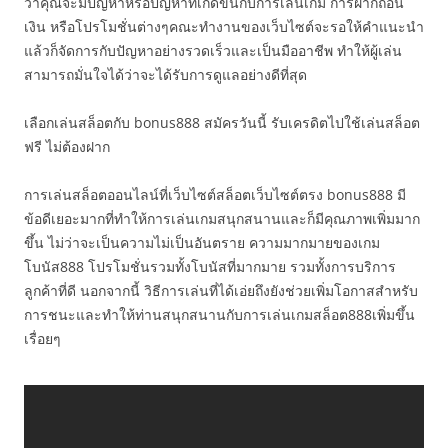
ว่าคุณจะมีปัญหาหรือปัญหาที่เกิดขึ้นกับการเล่นเกม การฝากถอน
เงิน หรือโปรโมชั่นต่างๆคณะทำงานของเว็บไซต์จะรอให้คำแนะนำ
แล้วก็จัดการกับปัญหาอย่างรวดเร็วและเป็นมืออาชีพ ทำให้ผู้เล่น
สามารถมั่นใจได้ว่าจะได้รับการดูแลอย่างดีที่สุด
เลือกเล่นสล็อตกับ bonus888 สมัครวันนี้ รับเครดิตไปใช้เล่นสล็อต
ฟรี ไม่ต้องฝาก
การเล่นสล็อตออนไลน์ที่เว็บไซต์สล็อตเว็บไซต์ตรง bonus888 มี
ข้อดีเยอะมากที่ทำให้การเล่นเกมสนุกสนานและก็มีคุณภาพเพิ่มมาก
ขึ้น ไม่ว่าจะเป็นความไม่เป็นอันตราย ความมากมายของเกม
โบนัส888 โปรโมชั่นรวมทั้งโบนัสที่มากมาย รวมทั้งการบริการ
ลูกค้าที่ดี นอกจากนี้ วิธีการเล่นที่ได้เอ่ยถึงยังช่วยเพิ่มโอกาสสำหรับ
การชนะและทำให้ท่านสนุกสนานกับการเล่นเกมสล็อต888เพิ่มขึ้น
เรื่อยๆ