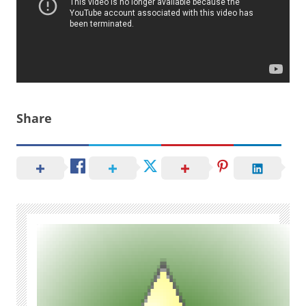
Share