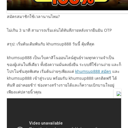
สมัครสมาชิกใช้เวลานานไหม?
ไม่เกิน 3 นาที สามารถเริ่มเล่นได้ทันทีภายหลังจากยืนยัน OTP
สรุป: เริ่มต้นเดิมพันกับ khumsup888 วันนี้ คุ้มที่สุด
khumsup888 เป็นเว็บคาสิโนออนไลน์ศูนย์รวมทุกความจำเป็น
ของผู้เล่นในที่เดียว ทั้งยังความมั่นคงยั่งยืน ระบบที่ใช้งานง่าย และก็
โปรโมชั่นสุดพิเศษ เริ่มต้นง่ายๆเพียงแค่
khumsup888 สมัคร
และ
khumsup888 เข้าสู่ระบบ พร้อมรับ khumsup888 เครดิตฟรี ได้
ทันที อย่าคอยช้า! ช่องทางสร้างรายได้และก็ความเบิกบานใจอยู่
เพียงแค่ปลายนิ้วคุณ