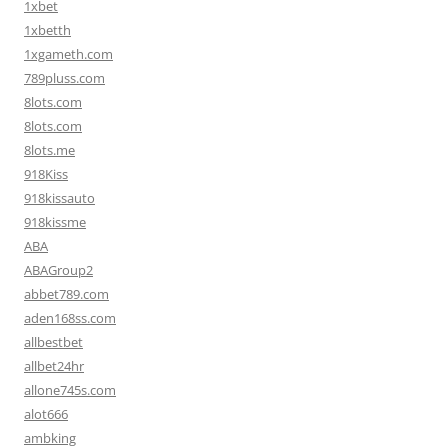
1xbet
1xbetth
1xgameth.com
789pluss.com
8lots.com
8lots.com
8lots.me
918Kiss
918kissauto
918kissme
ABA
ABAGroup2
abbet789.com
aden168ss.com
allbestbet
allbet24hr
allone745s.com
alot666
ambking