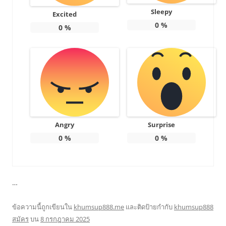
Sleepy
Excited
0
%
0
%
Angry
Surprise
0
%
0
%
…
ข้อความนี้ถูกเขียนใน
khumsup888.me
และติดป้ายกำกับ
khumsup888
สมัคร
บน
8 กรกฎาคม 2025