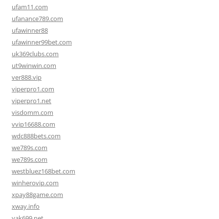
ufam11.com
ufanance789.com
ufawinner88
ufawinner99bet.com
uk369clubs.com
ut9winwin.com
ver888.vip
viperpro1.com
viperpro1.net
visdomm.com
vvip16688.com
wdc888bets.com
we789s.com
we789s.com
westbluez168bet.com
winherovip.com
xpay88game.com
xway.info
yak699.net