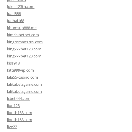
Joker123th.com
juad888
Judhai168
khumsup888.me
kimchibetbet.com
kingromans789.com
kingxxxbet123.com
kingxxxbet123.com
kiss918
kitti999vip.com
lala55-casino.com
lalikabetsgame.com
lalikabetsgame.com
lcbet444.com
lion123
lionth168.com
lionth168.com
live22