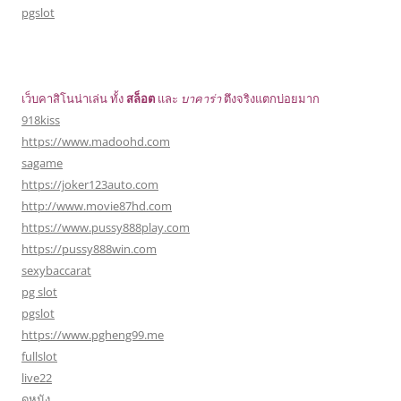
pgslot
เว็บคาสิโนน่าเล่น ทั้ง
สล็อต
และ
บาคาร่า
ตึงจริงแตกบ่อยมาก
918kiss
https://www.madoohd.com
sagame
https://joker123auto.com
http://www.movie87hd.com
https://www.pussy888play.com
https://pussy888win.com
sexybaccarat
pg slot
pgslot
https://www.pgheng99.me
fullslot
live22
ดูหนัง