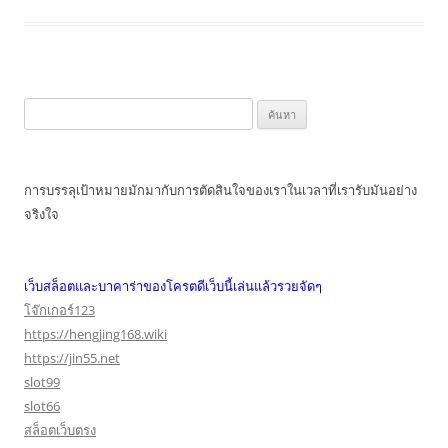
ค้นหา
สำหรับ:
การบรรลุเป้าหมายมักมากับการตัดสินใจของเราในเวลาที่เรารับมันอย่าง
จริงใจ
เว็บสล็อตและบาคาร่าของโครตดีเว็บนี้เล่นแล้วรวยจัดๆ
โจ๊กเกอร์123
https://hengjing168.wiki
https://jin55.net
slot99
slot66
สล็อตเว็บตรง