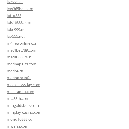
live22slot
lnw365bet.com
lotto888
luis16888.com
luke999.net
lux555.net
m4newonline.com
mac1bet789.com
macau888.win
marinapluss.com
mario678
mario678.info
meekin365day.com
mexicanoo.com
mia88th.com
mmgoldsbets.com
mmplay-casino.com
mono16888.com
mwin9s.com