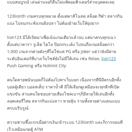
แบบสมบูรณ์ เล่นผ่านจอก็ลื่นไม่แพ้คอมพิวเตอร์ส่วนบุคคลเลย
123lionth เกมครบทุกหมวด ตั้งแต่คาสิโนสด สล็อต กีฬา สลากกิน
แบ่ง ไปจนกระทั่งเกมยิงปลา ไม่ต้องย้ายเว็บให้ยุ่งยาก
lion123 มิได้เปิดมาเพื่อเน้นเกมเดียวแล้วจบ แต่มาครบทุกแนว
ตั้งแต่บาคาร่า รูเล็ต ไฮโล ป๊อกกระเด้ง ไปจนถึงเกมสล็อตกว่า
1,000 เกมจากค่ายดังๆที่ไม่ใช่แค่ PG หรือ Joker แต่ว่ายังมีค่าย
ระดับอินเตอร์ที่บางเว็บไซต์ยังไม่มีให้เล่น เช่น Relax,
lion123
Push Gaming หรือ Nolimit City
คนใดสายพนันบอลก็ไม่ต้องไปหาเว็บแยก เนื่องจากที่นี่มีครบอีกทั้ง
บอลผู้เดียว บอลสเต็ป ราคาน้ำดี มีให้เลือกดูเหมือนจะทุกลีกที่เปิด
แข่งขัน ส่วนคนใดชอบสายเสี่ยงโชคเบาๆก็มีหวยให้เล่นอีกทั้ง
ลอตเตอรี่ไทย สลากกินแบ่งลาว หวยหุ้น รวมทั้งหวยต่างแดนแบบ
ครบบริบรูณ์
ความซาบซึ้งแรกเมื่อฝากเงินเข้าระบบ 123lionth และก็การถอนที่
เร็วเหมือนกดตู้ ATM