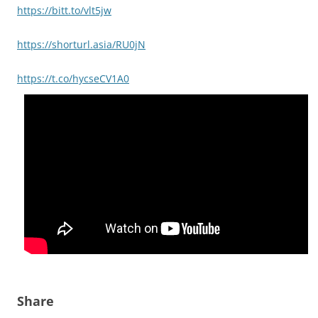
https://bitt.to/vlt5jw
https://shorturl.asia/RU0jN
https://t.co/hycseCV1A0
Share