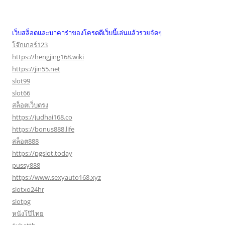
เว็บสล็อตและบาคาร่าของโครตดีเว็บนี้เล่นแล้วรวยจัดๆ
โจ๊กเกอร์123
https://hengjing168.wiki
https://jin55.net
slot99
slot66
สล็อตเว็บตรง
https://judhai168.co
https://bonus888.life
สล็อต888
https://pgslot.today
pussy888
https://www.sexyauto168.xyz
slotxo24hr
slotpg
หนังโป๊ไทย