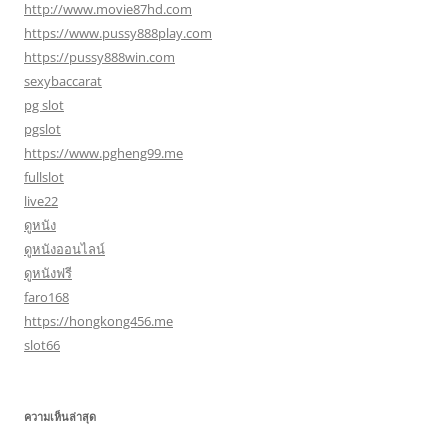
http://www.movie87hd.com
https://www.pussy888play.com
https://pussy888win.com
sexybaccarat
pg slot
pgslot
https://www.pgheng99.me
fullslot
live22
ดูหนัง
ดูหนังออนไลน์
ดูหนังฟรี
faro168
https://hongkong456.me
slot66
ความเห็นล่าสุด