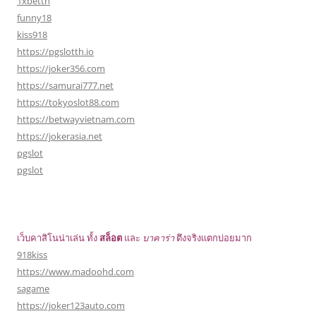
1xbetth
funny18
kiss918
https://pgslotth.io
https://joker356.com
https://samurai777.net
https://tokyoslot88.com
https://betwayvietnam.com
https://jokerasia.net
pgslot
pgslot
เว็บคาสิโนน่าเล่น ทั้ง
สล็อต
และ
บาคาร่า
ตึงจริงแตกบ่อยมาก
918kiss
https://www.madoohd.com
sagame
https://joker123auto.com