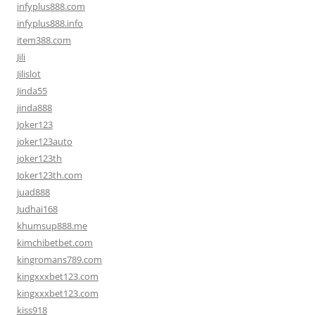
infyplus888.com
infyplus888.info
item388.com
Jili
Jilislot
Jinda55
jinda888
Joker123
joker123auto
joker123th
Joker123th.com
juad888
Judhai168
khumsup888.me
kimchibetbet.com
kingromans789.com
kingxxxbet123.com
kingxxxbet123.com
kiss918