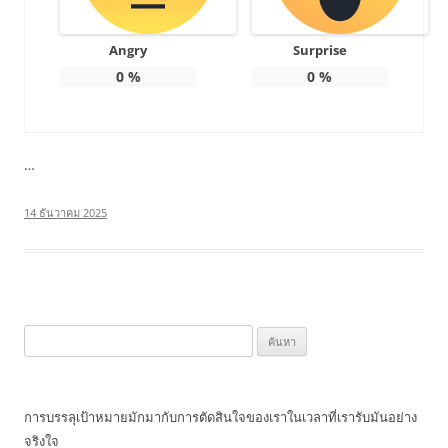
Angry
Surprise
0
%
0
%
…
14 ธันวาคม 2025
ค้นหา
สำหรับ:
การบรรลุเป้าหมายมักมากับการตัดสินใจของเราในเวลาที่เรารับมันอย่าง
จริงใจ