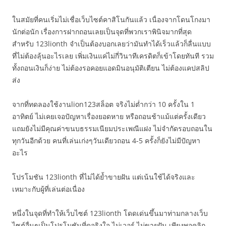
ในสมัยที่คนเริ่มไม่เชื่อเว็บไซต์คาสิโนกันแล้ว เนื่องจากโดนโกงมา
นักต่อนัก เรื่องการฝากถอนเลยเป็นจุดที่พวกเราพินิจมากที่สุด
สำหรับ 123lionth จำเป็นต้องบอกเลยว่ามันทำได้เร็วแล้วก็ลื่นแบบ
ที่ไม่ต้องลุ้นอะไรเลย เพิ่มเงินแค่ไม่กี่วินาทีเครดิตก็เข้าโดยทันที รวม
ทั้งถอนเงินก็ง่าย ไม่ต้องรอคอยแอดมินอนุมัติเตียน ไม่ต้องแคปสลิป
ส่ง
จากที่ทดลองใช้งานlion123สล็อต จริงไม่ต่ำกว่า 10 ครั้งใน 1
อาทิตย์ ไม่เคยเจอปัญหาเรื่องยอดหาย หรือถอนช้าแม้แต่ครั้งเดียว
แถมยังไม่มีคุณค่าขนบธรรมเนียมประเพณีแฝง ไม่จำกัดรอบถอนใน
ทุกวันอีกด้วย คนที่เล่นเก่งๆวันเดียวถอน 4-5 ครั้งก็ยังไม่มีปัญหา
อะไร
โปรโมชัน 123lionth ที่ไม่ได้ย้ำขายฝัน แต่เน้นใช้ได้จริงและ
เหมาะกับผู้ที่เล่นต่อเนื่อง
หนึ่งในจุดที่ทำให้เว็บไซต์ 123lionth โดดเด่นขึ้นมาท่ามกลางเว็บ
ไซต์อื่นๆเป็นโปรโมชันที่ดูจริงใจ ไม่เวอร์ ไม่ขายฝัน เพียงพอคลิก