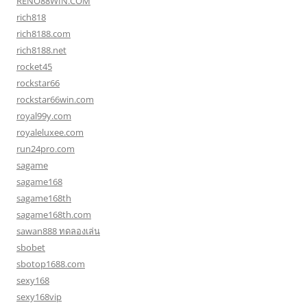
RENO88WIN.COM
rich818
rich8188.com
rich8188.net
rocket45
rockstar66
rockstar66win.com
royal99y.com
royaleluxee.com
run24pro.com
sagame
sagame168
sagame168th
sagame168th.com
sawan888 ทดลองเล่น
sbobet
sbotop1688.com
sexy168
sexy168vip