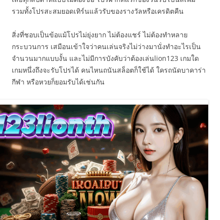
รวมทั้งโปรสะสมยอดเทิร์นแล้วรับของรางวัลหรือเครดิตคืน
สิ่งที่ชอบเป็นข้อแม้โปรไม่ยุ่งยาก ไม่ต้องแชร์ ไม่ต้องทำหลาย
กระบวนการ เสมือนเข้าใจว่าคนเล่นจริงไม่ว่างมานั่งทำอะไรเป็น
จำนวนมากแบบงั้น และไม่มีการบังคับว่าต้องเล่นlion123 เกมใด
เกมหนึ่งถึงจะรับโปรได้ คนไหนถนันสล็อตก็ใช้ได้ ใครถนัดบาคาร่า
กีฬา หรือหวยก็ยอมรับได้เช่นกัน