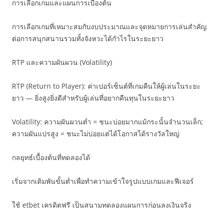
การเลือกเกมและแผนการเบื้องต้น
การเลือกเกมที่เหมาะสมกับงบประมาณและจุดหมายการเล่นสำคัญ
ต่อการสนุกสนานรวมทั้งจังหวะได้กำไรในระยะยาว
RTP และความผันผวน (Volatility)
RTP (Return to Player): ค่าเปอร์เซ็นต์ที่เกมคืนให้ผู้เล่นในระยะ
ยาว — ยิ่งสูงยิ่งดีสำหรับผู้เล่นที่อยากคืนทุนในระยะยาว
Volatility: ความผันผวนต่ำ = ชนะบ่อยมากแม้กระนั้นจำนวนเล็ก;
ความผันแปรสูง = ชนะไม่บ่อยแต่ได้โอกาสได้รางวัลใหญ่
กลยุทธ์เบื้องต้นที่ทดลองได้
เริ่มจากเดิมพันขั้นต่ำเพื่อทำความเข้าใจรูปแบบเกมและฟีเจอร์
ใช้ etbet เครดิตฟรี เป็นสนามทดลองแผนการก่อนลงเงินจริง