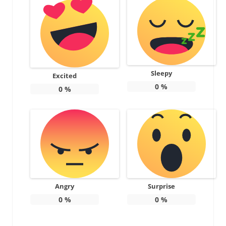
Sleepy
Excited
0
%
0
%
Angry
Surprise
0
%
0
%