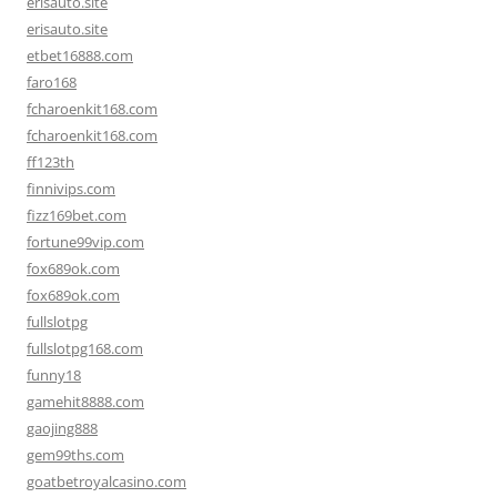
erisauto.site
erisauto.site
etbet16888.com
faro168
fcharoenkit168.com
fcharoenkit168.com
ff123th
finnivips.com
fizz169bet.com
fortune99vip.com
fox689ok.com
fox689ok.com
fullslotpg
fullslotpg168.com
funny18
gamehit8888.com
gaojing888
gem99ths.com
goatbetroyalcasino.com