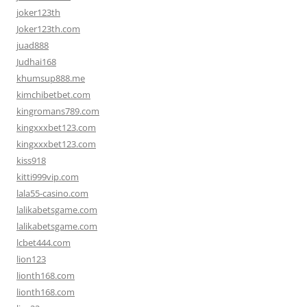
joker123th
Joker123th.com
juad888
Judhai168
khumsup888.me
kimchibetbet.com
kingromans789.com
kingxxxbet123.com
kingxxxbet123.com
kiss918
kitti999vip.com
lala55-casino.com
lalikabetsgame.com
lalikabetsgame.com
lcbet444.com
lion123
lionth168.com
lionth168.com