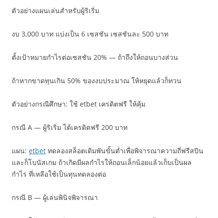
ตัวอย่างแผนเล่นสำหรับผู้ริเริ่ม
งบ 3,000 บาท แบ่งเป็น 6 เซสชัน เซสชันละ 500 บาท
ตั้งเป้าหมายกำไรต่อเซสชัน 20% — ถ้าถึงให้ถอนบางส่วน
ถ้าหากขาดทุนเกิน 50% ของงบประมาณ ให้หยุดแล้วก็ทวน
ตัวอย่างกรณีศึกษา: ใช้ etbet เครดิตฟรี ให้คุ้ม
กรณี A — ผู้ริเริ่ม ได้เครดิตฟรี 200 บาท
แผน:
etbet
ทดลองสล็อตเดิมพันขั้นต่ำเพื่อพิจารณาความถี่ฟรีสปิน
และก็โบนัสเกม ถ้าเกิดมีผลกำไรให้ถอนเล็กน้อยแล้วเก็บเป็นผล
กำไร ที่เหลือใช้เป็นทุนทดลองต่อ
กรณี B — ผู้เล่นพินิจพิจารณา