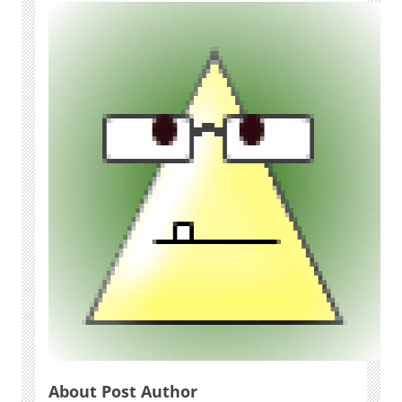
About Post Author