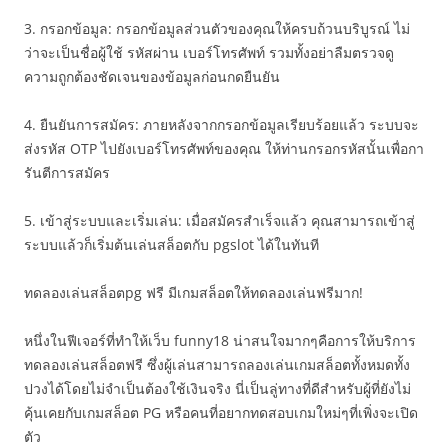
3. กรอกข้อมูล: กรอกข้อมูลส่วนตัวของคุณให้ครบถ้วนบริบูรณ์ ไม่
ว่าจะเป็นชื่อผู้ใช้ รหัสผ่าน เบอร์โทรศัพท์ รวมทั้งอย่าลืมตรวจดู
ความถูกต้องชัดเจนของข้อมูลก่อนกดยืนยัน
4. ยืนยันการสมัคร: ภายหลังจากกรอกข้อมูลเรียบร้อยแล้ว ระบบจะ
ส่งรหัส OTP ไปยังเบอร์โทรศัพท์ของคุณ ให้ท่านกรอกรหัสนั้นเพื่อกา
รันตีการสมัคร
5. เข้าสู่ระบบและเริ่มเล่น: เมื่อสมัครสำเร็จแล้ว คุณสามารถเข้าสู่
ระบบแล้วก็เริ่มต้นเล่นสล็อตกับ pgslot ได้ในทันที
ทดลองเล่นสล็อตpg ฟรี มีเกมสล็อตให้ทดลองเล่นฟรีมาก!
หนึ่งในฟีเจอร์ที่ทำให้เว็บ funny18 น่าสนใจมากๆคือการให้บริการ
ทดลองเล่นสล็อตฟรี ซึ่งผู้เล่นสามารถลองเล่นเกมสล็อตทั้งหมดทั้ง
ปวงได้โดยไม่จำเป็นต้องใช้เงินจริง นี่เป็นลู่ทางที่ดีสำหรับผู้ที่ยังไม่
คุ้นเคยกับเกมสล็อต PG หรือคนที่อยากทดสอบเกมใหม่ๆที่เพิ่งจะเปิด
ตัว