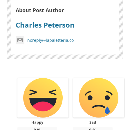
About Post Author
Charles Peterson
noreply@lapaletteria.co
Happy
Sad
0
%
0
%