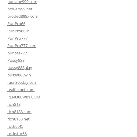
porsche999.com
power999.net
proded888x.com
PunPro66
PunPro66.in
PunPro777
PunPro777.com
puntaek77
Pussy888
pussy888play
pussy888win
rasri365day.com
realflikbet.com
RENO88WIN.COM
rich818
rich8188.com
rich8188.net
rocket45
rockstar66