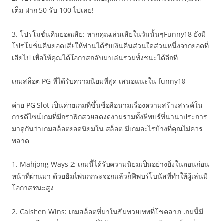
เต็ม ฝาก 50 รับ 100 ไปเลย!
3. โปรโมชั่นคืนยอดเสีย: หากคุณเล่นเสียในวันนั้นๆFunny18 ยังมี
โปรโมชั่นคืนยอดเสียให้ท่านได้รับเงินคืนส่วนใดส่วนหนึ่งจากยอดที่
เสียไป เพื่อให้คุณได้โอกาสกลับมาเล่นรวมทั้งชนะได้อีกที
เกมสล็อต PG ที่ได้รับความนิยมที่สุด เสนอแนะใน funny18
ค่าย PG Slot เป็นค่ายเกมที่ขึ้นชื่อลือนามเรื่องความสร้างสรรค์ใน
การดีไซน์เกมที่มีกราฟิกสวยสดงดงามรวมทั้งฟีพบร์ที่นานาประการ
มาดูกันว่าเกมสล็อตยอดนิยมใน สล็อต มีเกมอะไรบ้างที่คุณไม่ควร
พลาด
1. Mahjong Ways 2: เกมนี้ได้รับความนิยมเป็นอย่างยิ่งในตอนก่อน
หน้าที่ผ่านมา ด้วยธีมไพ่นกกระจอกแล้วก็ฟีพบร์โบนัสที่ทำให้ผู้เล่นมี
โอกาสชนะสูง
2. Caishen Wins: เกมสล็อตที่มาในธีมทวยเทพที่โชคลาภ เกมนี้มี