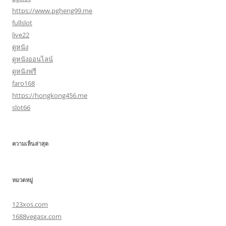
https://www.pgheng99.me
fullslot
live22
ดูหนัง
ดูหนังออนไลน์
ดูหนังฟรี
faro168
https://hongkong456.me
slot66
ความเห็นล่าสุด
หมวดหมู่
123xos.com
1688vegasx.com