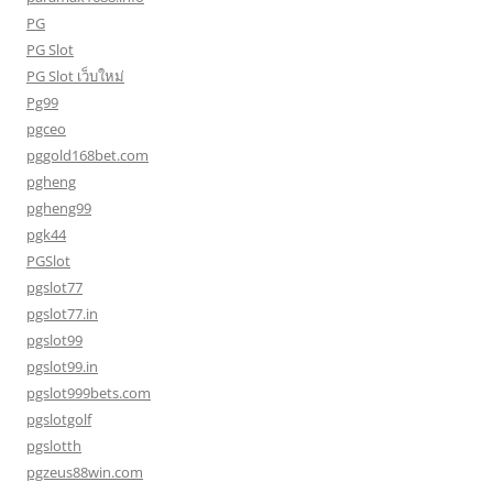
PG
PG Slot
PG Slot เว็บใหม่
Pg99
pgceo
pggold168bet.com
pgheng
pgheng99
pgk44
PGSlot
pgslot77
pgslot77.in
pgslot99
pgslot99.in
pgslot999bets.com
pgslotgolf
pgslotth
pgzeus88win.com