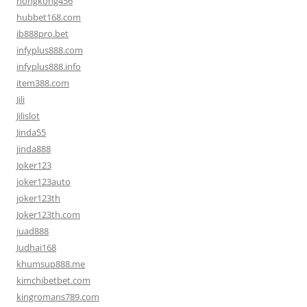
hongkong456
hubbet168.com
ib888pro.bet
infyplus888.com
infyplus888.info
item388.com
Jili
Jilislot
Jinda55
jinda888
Joker123
joker123auto
joker123th
Joker123th.com
juad888
Judhai168
khumsup888.me
kimchibetbet.com
kingromans789.com