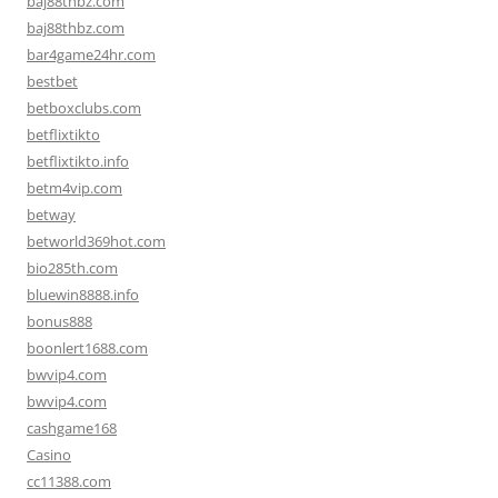
baj88thbz.com
baj88thbz.com
bar4game24hr.com
bestbet
betboxclubs.com
betflixtikto
betflixtikto.info
betm4vip.com
betway
betworld369hot.com
bio285th.com
bluewin8888.info
bonus888
boonlert1688.com
bwvip4.com
bwvip4.com
cashgame168
Casino
cc11388.com