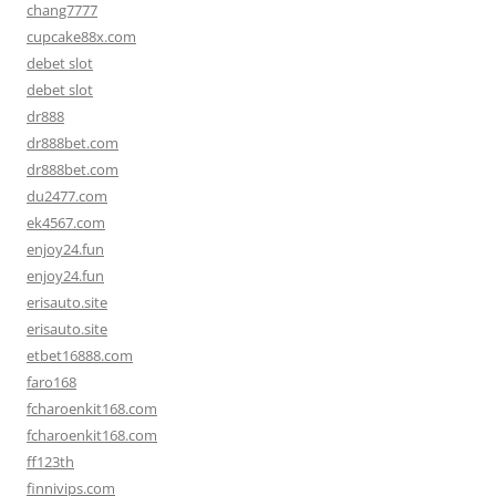
chang7777
cupcake88x.com
debet slot
debet slot
dr888
dr888bet.com
dr888bet.com
du2477.com
ek4567.com
enjoy24.fun
enjoy24.fun
erisauto.site
erisauto.site
etbet16888.com
faro168
fcharoenkit168.com
fcharoenkit168.com
ff123th
finnivips.com