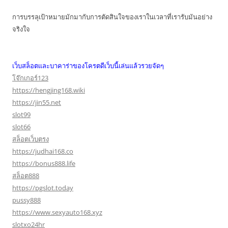
การบรรลุเป้าหมายมักมากับการตัดสินใจของเราในเวลาที่เรารับมันอย่าง
จริงใจ
เว็บสล็อตและบาคาร่าของโครตดีเว็บนี้เล่นแล้วรวยจัดๆ
โจ๊กเกอร์123
https://hengjing168.wiki
https://jin55.net
slot99
slot66
สล็อตเว็บตรง
https://judhai168.co
https://bonus888.life
สล็อต888
https://pgslot.today
pussy888
https://www.sexyauto168.xyz
slotxo24hr