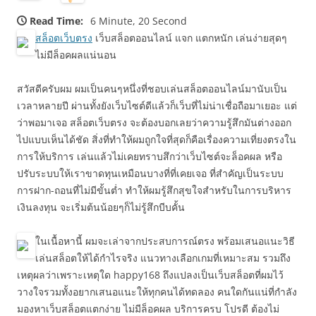
Read Time:
6 Minute, 20 Second
สล็อตเว็บตรง
เว็บสล็อตออนไลน์ แจก แตกหนัก เล่นง่ายสุดๆ
ไม่มีล็อคผลแน่นอน
สวัสดีครับผม ผมเป็นคนๆหนึ่งที่ชอบเล่นสล็อตออนไลน์มานับเป็น
เวลาหลายปี ผ่านทั้งยังเว็บไซต์ดีแล้วก็เว็บที่ไม่น่าเชื่อถือมาเยอะ แต่
ว่าพอมาเจอ สล็อตเว็บตรง จะต้องบอกเลยว่าความรู้สึกมันต่างออก
ไปแบบเห็นได้ชัด สิ่งที่ทำให้ผมถูกใจที่สุดก็คือเรื่องความเที่ยงตรงใน
การให้บริการ เล่นแล้วไม่เคยทราบสึกว่าเว็บไซต์จะล็อคผล หรือ
ปรับระบบให้เราขาดทุนเหมือนบางที่ที่เคยเจอ ที่สำคัญเป็นระบบ
การฝาก-ถอนที่ไม่มีขั้นต่ำ ทำให้ผมรู้สึกสุขใจสำหรับในการบริหาร
เงินลงทุน จะเริ่มต้นน้อยๆก็ไม่รู้สึกบีบคั้น
ในเนื้อหานี้ ผมจะเล่าจากประสบการณ์ตรง พร้อมเสนอแนะวิธี
เล่นสล็อตให้ได้กำไรจริง แนวทางเลือกเกมที่เหมาะสม รวมถึง
เหตุผลว่าเพราะเหตุใด happy168 ถึงแปลงเป็นเว็บสล็อตที่ผมไว้
วางใจรวมทั้งอยากเสนอแนะให้ทุกคนได้ทดลอง คนใดกันแน่ที่กำลัง
มองหาเว็บสล็อตแตกง่าย ไม่มีล็อคผล บริการครบ โปรดี ต้องไม่