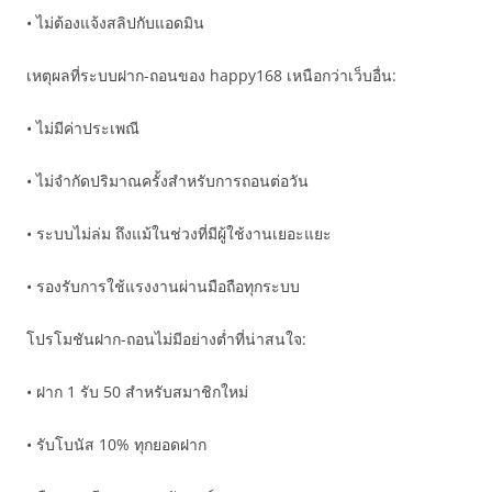
• ไม่ต้องแจ้งสลิปกับแอดมิน
เหตุผลที่ระบบฝาก-ถอนของ happy168 เหนือกว่าเว็บอื่น:
• ไม่มีค่าประเพณี
• ไม่จำกัดปริมาณครั้งสำหรับการถอนต่อวัน
• ระบบไม่ล่ม ถึงแม้ในช่วงที่มีผู้ใช้งานเยอะแยะ
• รองรับการใช้แรงงานผ่านมือถือทุกระบบ
โปรโมชันฝาก-ถอนไม่มีอย่างต่ำที่น่าสนใจ:
• ฝาก 1 รับ 50 สำหรับสมาชิกใหม่
• รับโบนัส 10% ทุกยอดฝาก