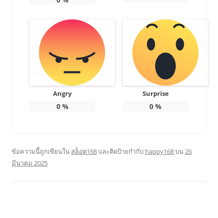
Angry
Surprise
0
%
0
%
ข้อความนี้ถูกเขียนใน
สล็อต168
และติดป้ายกำกับ
happy168
บน
26
มีนาคม 2025