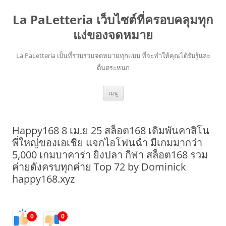
La PaLetteria เว็บไซต์ที่ครอบคลุมทุก
แง่ของจดหมาย
La PaLetteria เป็นที่รวบรวมจดหมายทุกแบบ ที่จะทำให้คุณได้รับรู้และ
ตื่นตระหนก
ข้าม
เมนู
ไป
ยัง
เนื้อหา
Happy168 8 เม.ย 25 สล็อต168 เดิมพันคาสิโน
พี่ใหญ่ของเอเชีย แจกไอโฟนฉ่ำ มีเกมมากว่า
5,000 เกมบาคาร่า ยิงปลา กีฬา สล็อต168 รวม
ค่ายดังครบทุกค่าย Top 72 by Dominick
happy168.xyz
0
0