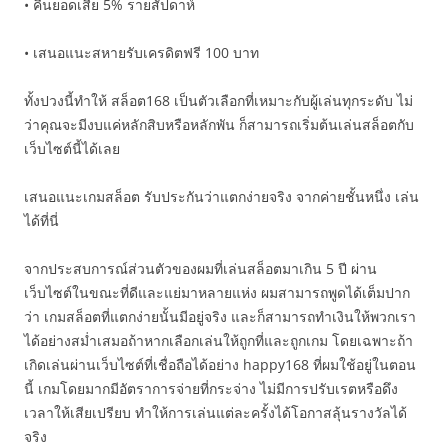
• คืนยอดเสีย 5% รายสัปดาห์
• เสนอแนะสหายรับเครดิตฟรี 100 บาท
ทั้งปวงนี้ทำให้ สล็อต168 เป็นตัวเลือกที่เหมาะกับผู้เล่นทุกระดับ ไม่
ว่าคุณจะมีงบแค่หลักสิบหรือหลักพัน ก็สามารถเริ่มต้นเล่นสล็อตกับ
เว็บไซต์นี้ได้เลย
เสนอแนะเกมสล็อต รับประกันว่าแตกง่ายจริง จากค่ายชั้นหนึ่ง เล่น
ได้ที่นี่
จากประสบการณ์ส่วนตัวของผมที่เล่นสล็อตมาเกิน 5 ปี ผ่าน
เว็บไซต์ในขณะที่ดีและแย่มาหลายแห่ง ผมสามารถพูดได้เต็มปาก
ว่า เกมสล็อตที่แตกง่ายนั้นมีอยู่จริง และก็สามารถทำเงินให้พวกเรา
ได้อย่างสม่ำเสมอถ้าหากเลือกเล่นให้ถูกที่และถูกเกม โดยเฉพาะถ้า
เกิดเล่นผ่านเว็บไซต์ที่เชื่อถือได้อย่าง happy168 ที่ผมใช้อยู่ในตอน
นี้ เกมโดยมากมีอัตราการจ่ายที่กระจ่าง ไม่มีการปรับเรตหรือดึง
เวลาให้เสียเปรียบ ทำให้การเล่นแต่ละครั้งได้โอกาสลุ้นรางวัลได้
จริง