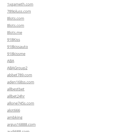
1xgameth.com
789pluss.com
8lots.com
8lots.com
8lots.me
918Kiss
918kissauto
918kissme
ABA
ABAGroup2
abbet789.com
aden168ss.com
allbestbet
allbet24hr
allone745s.com
alot666
ambking
argus16888.com
audi688.com