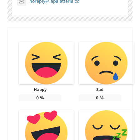
noreply@lapaletteria.co
Happy
Sad
0
%
0
%