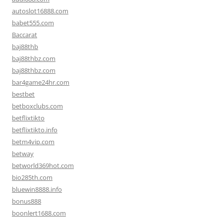
autoslot16888.com
babet555.com
Baccarat
baj88thb
baj88thbz.com
baj88thbz.com
bar4game24hr.com
bestbet
betboxclubs.com
betflixtikto
betflixtikto.info
betm4vip.com
betway
betworld369hot.com
bio285th.com
bluewin8888.info
bonus888
boonlert1688.com