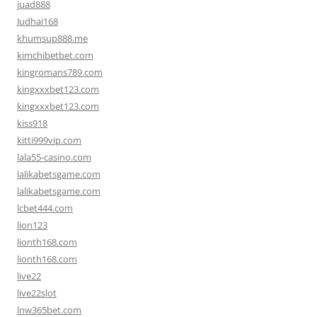
juad888
Judhai168
khumsup888.me
kimchibetbet.com
kingromans789.com
kingxxxbet123.com
kingxxxbet123.com
kiss918
kitti999vip.com
lala55-casino.com
lalikabetsgame.com
lalikabetsgame.com
lcbet444.com
lion123
lionth168.com
lionth168.com
live22
live22slot
lnw365bet.com