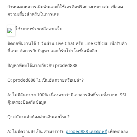
กำหนดแผนการเดิมพันและก็ใช้เครดิตฟรีอย่างเหมาะสม เพื่อลด
ความเสี่ยงสำหรับในการเล่น
ใช้ระบบช่วยเหลือจากเว็บ
ติดต่อทีมงานได้ 1 วันผ่าน Live Chat หรือ Line Official เพื่อรับคำ
ชี้แนะ จัดการกับปัญหา และก็รับโปรโมชั่นเพิ่มอีก
ปัญหาที่พบได้มากเกี่ยวกับ proded888
Q: proded888 ไม่เป็นอันตรายหรือเปล่า?
A: ไม่มีอันตราย 100% เนื่องจากว่ามีเอกสารสิทธิ์รวมทั้งระบบ SSL
คุ้มครองป้องกันข้อมูล
Q: สมัครแล้วต้องฝากเงินเลยไหม?
A: ไม่มีความจำเป็น สามารถรับ
proded888 เครดิตฟรี
เพื่อทดลอง