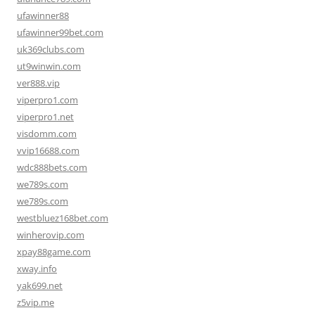
ufawinner88
ufawinner99bet.com
uk369clubs.com
ut9winwin.com
ver888.vip
viperpro1.com
viperpro1.net
visdomm.com
vvip16688.com
wdc888bets.com
we789s.com
we789s.com
westbluez168bet.com
winherovip.com
xpay88game.com
xway.info
yak699.net
z5vip.me