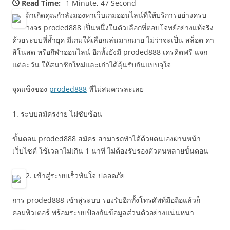
Read Time:
1 Minute, 47 Second
ถ้าเกิดคุณกำลังมองหาเว็บเกมออนไลน์ที่ให้บริการอย่างครบ
วงจร proded888 เป็นหนึ่งในตัวเลือกที่ตอบโจทย์อย่างแท้จริง
ด้วยระบบที่ล้ำยุค มีเกมให้เลือกเล่นมากมาย ไม่ว่าจะเป็น สล็อต คา
สิโนสด หรือกีฬาออนไลน์ อีกทั้งยังมี proded888 เครดิตฟรี แจก
แต่ละวัน ให้สมาชิกใหม่และเก่าได้ลุ้นรับกันแบบจุใจ
จุดแข็งของ
proded888
ที่ไม่สมควรละเลย
1. ระบบสมัครง่าย ไม่ซับซ้อน
ขั้นตอน proded888 สมัคร สามารถทำได้ด้วยตนเองผ่านหน้า
เว็บไซต์ ใช้เวลาไม่เกิน 1 นาที ไม่ต้องรับรองตัวตนหลายขั้นตอน
2. เข้าสู่ระบบเร็วทันใจ ปลอดภัย
การ proded888 เข้าสู่ระบบ รองรับอีกทั้งโทรศัพท์มือถือแล้วก็
คอมพิวเตอร์ พร้อมระบบป้องกันข้อมูลส่วนตัวอย่างแน่นหนา