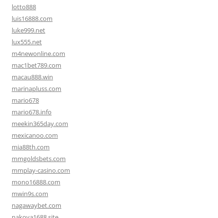
lotto888
luis16888.com
luke999.net
lux555.net
m4newonline.com
mac1bet789.com
macau888.win
marinapluss.com
mario678
mario678.info
meekin365day.com
mexicanoo.com
mia88th.com
mmgoldsbets.com
mmplay-casino.com
mono16888.com
mwin9s.com
nagawaybet.com
nakoya1688.site