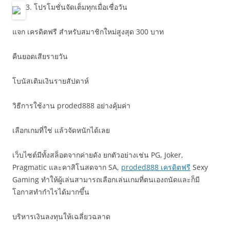
3. โปรโมชั่นจัดเต็มทุกเมื่อเชื่อวัน
แจก เครดิตฟรี สำหรับสมาชิกใหม่สูงสุด 300 บาท
คืนยอดเสียรายวัน
โบนัสเติมเงินรายสัปดาห์
วิธีการใช้งาน proded888 อย่างคุ้มค่า
เลือกเกมที่ใช่ แล้วจัดหนักได้เลย
เว็บไซต์มีทั้งสล็อตจากค่ายดัง ยกตัวอย่างเช่น PG, Joker,
Pragmatic และคาสิโนสดจาก SA,
proded888 เครดิตฟรี
Sexy
Gaming ทำให้ผู้เล่นสามารถเลือกเล่นเกมที่ตนเองถนัดและก็มี
โอกาสทำกำไรได้มากขึ้น
บริหารเงินลงทุนให้เฉลี่ยวฉลาด