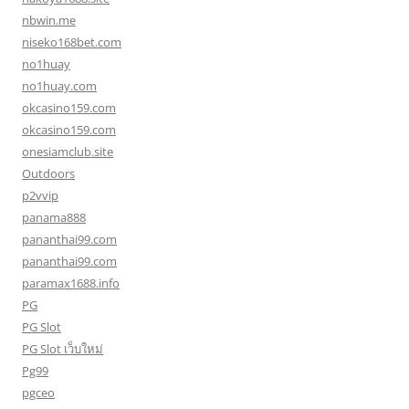
nbwin.me
niseko168bet.com
no1huay
no1huay.com
okcasino159.com
okcasino159.com
onesiamclub.site
Outdoors
p2vvip
panama888
pananthai99.com
pananthai99.com
paramax1688.info
PG
PG Slot
PG Slot เว็บใหม่
Pg99
pgceo