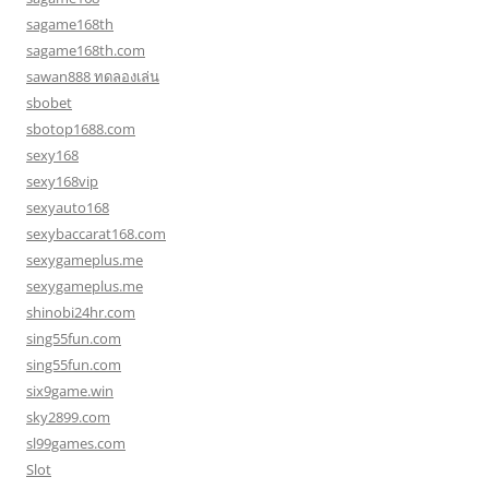
sagame168th
sagame168th.com
sawan888 ทดลองเล่น
sbobet
sbotop1688.com
sexy168
sexy168vip
sexyauto168
sexybaccarat168.com
sexygameplus.me
sexygameplus.me
shinobi24hr.com
sing55fun.com
sing55fun.com
six9game.win
sky2899.com
sl99games.com
Slot