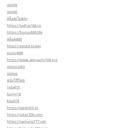
slot99
slot66
สล็อตเว็บตรง
https://judhai168.co
https://bonus888.life
สล็อต888
https://pgslot.today
pussy888
https://www.sexyauto168.xyz
slotxo24hr
slotpg
หนังโป๊ไทย
1xbetth
funny18
kiss918
https://pgslotth.io
https://joker356.com
https://samurai777.net