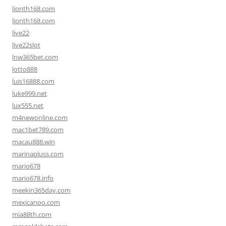
lionth168.com
lionth168.com
live22
live22slot
lnw365bet.com
lotto888
luis16888.com
luke999.net
lux555.net
m4newonline.com
mac1bet789.com
macau888.win
marinapluss.com
mario678
mario678.info
meekin365day.com
mexicanoo.com
mia88th.com