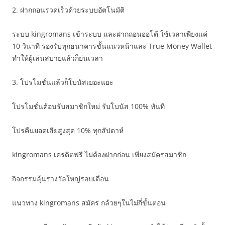
2. ฝากถอนรวดเร็วด้วยระบบอัตโนมัติ
ระบบ kingromans เข้าระบบ และฝากถอนออโต้ ใช้เวลาเพียงแค่
10 วินาที รองรับทุกธนาคารชั้นแนวหน้าและ True Money Wallet
ทำให้ผู้เล่นสบายแล้วก็ย่นเวลา
3. โปรโมชั่นแล้วก็โบนัสเยอะแยะ
โปรโมชั่นต้อนรับสมาชิกใหม่ รับโบนัส 100% ทันที
โปรคืนยอดเสียสูงสุด 10% ทุกสัปดาห์
kingromans เครดิตฟรี ไม่ต้องฝากก่อน เพียงสมัครสมาชิก
กิจกรรมลุ้นรางวัลใหญ่รอบเดือน
แนวทาง kingromans สมัคร กล้วยๆในไม่กี่ขั้นตอน