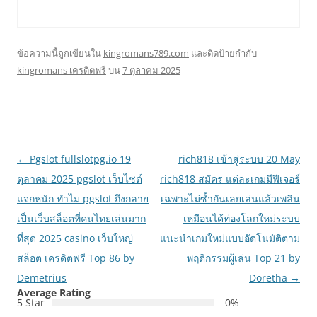
ข้อความนี้ถูกเขียนใน
kingromans789.com
และติดป้ายกำกับ
kingromans เครดิตฟรี
บน
7 ตุลาคม 2025
เมนู
←
Pgslot fullslotpg.io 19
rich818 เข้าสู่ระบบ 20 May
นำทาง
ตุลาคม 2025 pgslot เว็บไซต์
rich818 สมัคร แต่ละเกมมีฟีเจอร์
เรื่อง
แจกหนัก ทำไม pgslot ถึงกลาย
เฉพาะไม่ซ้ำกันเลยเล่นแล้วเพลิน
เป็นเว็บสล็อตที่คนไทยเล่นมาก
เหมือนได้ท่องโลกใหม่ระบบ
ที่สุด 2025 casino เว็บใหญ่
แนะนำเกมใหม่แบบอัตโนมัติตาม
สล็อต เครดิตฟรี Top 86 by
พฤติกรรมผู้เล่น Top 21 by
Demetrius
Doretha
→
Average Rating
5 Star
0%