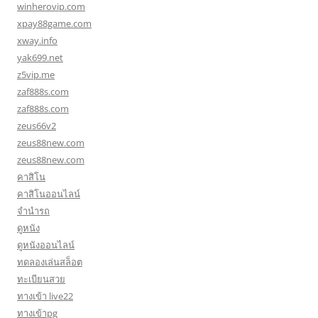
winherovip.com
xpay88game.com
xway.info
yak699.net
z5vip.me
zaf888s.com
zaf888s.com
zeus66v2
zeus88new.com
zeus88new.com
คาสิโน
คาสิโนออนไลน์
จำนำรถ
ดูหนัง
ดูหนังออนไลน์
ทดลองเล่นสล็อต
ทะเบียนสวย
ทางเข้า live22
ทางเข้าpg