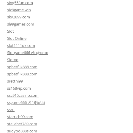
sing55fun.com
six9game.win
sky2899.com
sl99games.com
Slot
Slot Online
slot1111ok.com
Slotgame666 เข้าสู่ระบบ
Slotxo
spbetflik888.com
spbetflik888.com
sretthi99
ss168vip.com
ssc915casino.com
ssgame666 เข้าสู่ระบบ
ssru
starrich99.com
stellabet789.com
sudyod888s.com