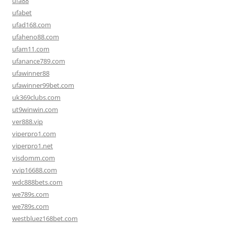
ufa88
ufabet
ufad168.com
ufaheno88.com
ufam11.com
ufanance789.com
ufawinner88
ufawinner99bet.com
uk369clubs.com
ut9winwin.com
ver888.vip
viperpro1.com
viperpro1.net
visdomm.com
vvip16688.com
wdc888bets.com
we789s.com
we789s.com
westbluez168bet.com