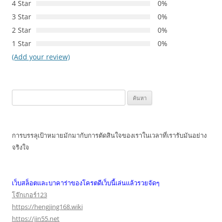
4 Star
0%
3 Star
0%
2 Star
0%
1 Star
0%
(Add your review)
ค้นหา
สำหรับ:
การบรรลุเป้าหมายมักมากับการตัดสินใจของเราในเวลาที่เรารับมันอย่าง
จริงใจ
เว็บสล็อตและบาคาร่าของโครตดีเว็บนี้เล่นแล้วรวยจัดๆ
โจ๊กเกอร์123
https://hengjing168.wiki
https://jin55.net