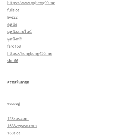
https://www.pgheng99.me
fullslot
live22
ดูหนัง
ดูหนังออนไลน์
ดูหนังฟรี
faro168
https://hongkong456.me
slot66
ความเห็นล่าสุด
หมวดหมู่
123xos.com
1688vegasx.com
168slot