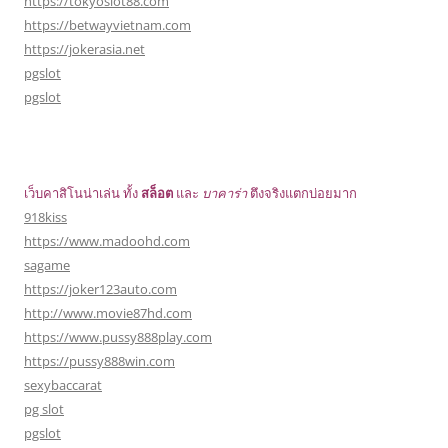
https://tokyoslot88.com
https://betwayvietnam.com
https://jokerasia.net
pgslot
pgslot
เว็บคาสิโนน่าเล่น ทั้ง
สล็อต
และ
บาคาร่า
ตึงจริงแตกบ่อยมาก
918kiss
https://www.madoohd.com
sagame
https://joker123auto.com
http://www.movie87hd.com
https://www.pussy888play.com
https://pussy888win.com
sexybaccarat
pg slot
pgslot