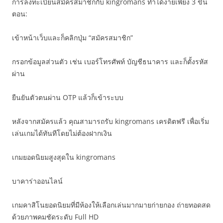
การลงทะเบียนสมัครสมาชิกกับ kingromans ทำได้ง่ายเพียง 3 ขั้น
ตอน:
เข้าหน้าเว็บและก็คลิกปุ่ม “สมัครสมาชิก”
กรอกข้อมูลส่วนตัว เช่น เบอร์โทรศัพท์ บัญชีธนาคาร และก็ตั้งรหัส
ผ่าน
ยืนยันตัวตนผ่าน OTP แล้วก็เข้าระบบ
หลังจากสมัครแล้ว คุณสามารถรับ kingromans เครดิตฟรี เพื่อเริ่ม
เล่นเกมได้ทันทีโดยไม่ต้องฝากเงิน
เกมยอดนิยมสูงสุดใน kingromans
บาคาร่าออนไลน์
เกมคาสิโนยอดนิยมที่มีห้องให้เลือกเล่นมากมายก่ายกอง ถ่ายทอดสด
ด้วยภาพคมชัดระดับ Full HD