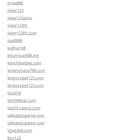
jinda888
Joker123
joker123auto
joker123th
Joker123th.com
juad888
Judhai168
khumsup888.me
kimchibetbet.com
kingromans789.com
kingxxxbet123.com
kingxxxbet123.com
kiss918
kitti999vip.com
lala55-casino.com
lalikabetsgame.com
lalikabetsgame.com
lcbet444.com
lion123