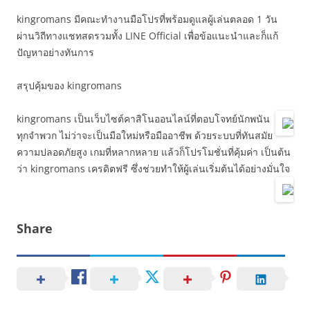
kingromans มีคณะทำงานมือโปรที่พร้อมดูแลผู้เล่นตลอด 1 วัน
ผ่านวิถีทางแชทสดรวมทั้ง LINE Official เพื่อข้อแนะนำและก็แก้
ปัญหาอย่างทันการ
สรุปคุ้มของ kingromans
kingromans เป็นเว็บไซต์คาสิโนออนไลน์ที่ตอบโจทย์นักพนัน
ทุกจำพวก ไม่ว่าจะเป็นมือใหม่หรือมืออาชีพ ด้วยระบบที่ทันสมัย
ความปลอดภัยสูง เกมที่หลากหลาย แล้วก็โปรโมชั่นที่คุ้มค่า เป็นต้น
ว่า kingromans เครดิตฟรี ซึ่งช่วยทำให้ผู้เล่นเริ่มต้นได้อย่างมั่นใจ
Share