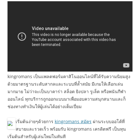
kingromans เป็นแพลตฟอร์มคาสิโนออนไลน์ที่ได้รับความนิยมสูง
ด้วยมาตรฐานระดับสากลและระบบที่ล้ำสมัย มีเกมให้เลือกเล่น
มากมาย ไม่ว่าจะเป็นบาคาร่า สล็อต ยิงปลา รูเล็ต หรือพนันกีฬา
ออนไลน์ ทุกบริการถูกออกแบบมาเพื่อมอบความสนุกสนานและก็
ช่องทางทำเงินให้ผู้เล่นได้อย่างเต็มเปี่ยม
เริ่มต้นง่ายๆด้วยการ
kingromans สมัคร
ผ่านระบบออโต้ที่
สบายและรวดเร็ว พร้อมรับ kingromans เครดิตฟรี เป็นทุน
เริ่มต้นสำหรับผู้เล่นใหม่ในทันที