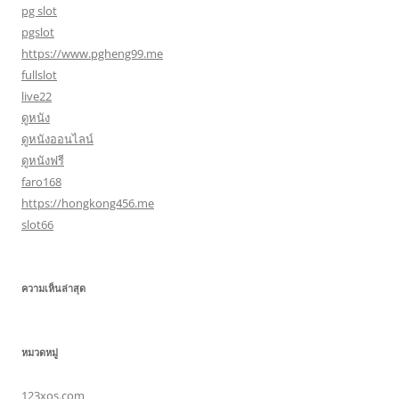
pg slot
pgslot
https://www.pgheng99.me
fullslot
live22
ดูหนัง
ดูหนังออนไลน์
ดูหนังฟรี
faro168
https://hongkong456.me
slot66
ความเห็นล่าสุด
หมวดหมู่
123xos.com