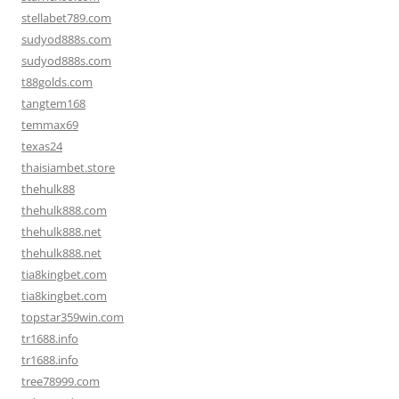
stellabet789.com
sudyod888s.com
sudyod888s.com
t88golds.com
tangtem168
temmax69
texas24
thaisiambet.store
thehulk88
thehulk888.com
thehulk888.net
thehulk888.net
tia8kingbet.com
tia8kingbet.com
topstar359win.com
tr1688.info
tr1688.info
tree78999.com