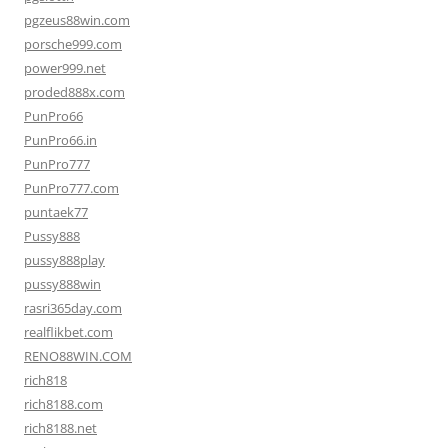
pgzeus88win.com
porsche999.com
power999.net
proded888x.com
PunPro66
PunPro66.in
PunPro777
PunPro777.com
puntaek77
Pussy888
pussy888play
pussy888win
rasri365day.com
realflikbet.com
RENO88WIN.COM
rich818
rich8188.com
rich8188.net