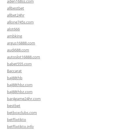
aden168ss.com
allbestbet
allbet24hr
allone745s.com
alot666
ambking
argus16888.com
audi688.com
autoslot16888.com
babet555.com
Baccarat
baj88thb
baj88thbz.com
baj88thbz.com
bar4game24hr.com
bestbet
betboxclubs.com
betflixtikto
betflixtikto.info