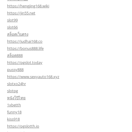
https://hengjing168.wiki
https://jin55.net
slot99
slot66
สล็อตเว็บตรง
https://judhai168.co
https://bonus888.life
สล็อต888
https://pgslot.today
pussy888
https://www.sexyauto168.xyz
slotxo24hr
slotpg
หนังโป๊ไทย
1xbetth
funny18
kiss918
https://pgslotth.io