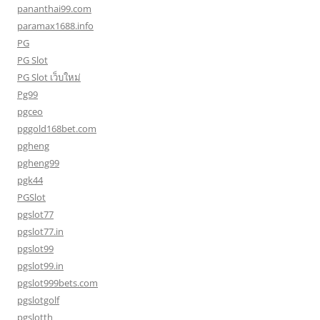
pananthai99.com
paramax1688.info
PG
PG Slot
PG Slot เว็บใหม่
Pg99
pgceo
pggold168bet.com
pgheng
pgheng99
pgk44
PGSlot
pgslot77
pgslot77.in
pgslot99
pgslot99.in
pgslot999bets.com
pgslotgolf
pgslotth