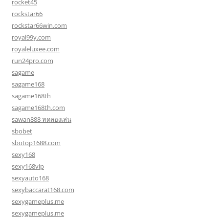
rocket45
rockstar66
rockstar66win.com
royal99y.com
royaleluxee.com
run24pro.com
sagame
sagame168
sagame168th
sagame168th.com
sawan888 ทดลองเล่น
sbobet
sbotop1688.com
sexy168
sexy168vip
sexyauto168
sexybaccarat168.com
sexygameplus.me
sexygameplus.me