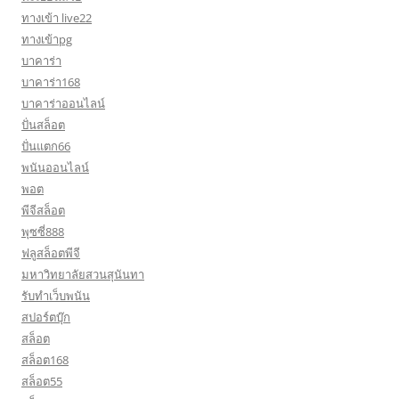
ทางเข้า live22
ทางเข้าpg
บาคาร่า
บาคาร่า168
บาคาร่าออนไลน์
ปั่นสล็อต
ปั่นแตก66
พนันออนไลน์
พอต
พีจีสล็อต
พุซซี่888
ฟลูสล็อตพีจี
มหาวิทยาลัยสวนสุนันทา
รับทำเว็บพนัน
สปอร์ตบุ๊ก
สล็อต
สล็อต168
สล็อต55