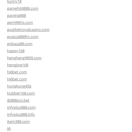
funny18
gamehit8888.com
gaojing888
gem99ths.com
goatbetroyalcasino.com
goatza888fin.com
gobaza88.com
happy168
hengheng9899.com
hengjing168
hi6bet.com
hi6bet.com
hongkong456
hubbet168.com
ib888pro.bet
infyplus888.com
infyplus888.info
item388.com
Jili