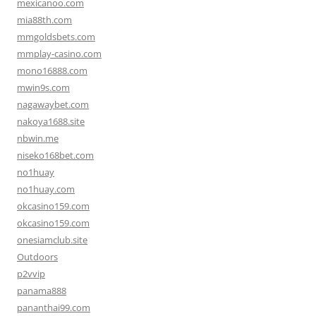
mexicanoo.com
mia88th.com
mmgoldsbets.com
mmplay-casino.com
mono16888.com
mwin9s.com
nagawaybet.com
nakoya1688.site
nbwin.me
niseko168bet.com
no1huay
no1huay.com
okcasino159.com
okcasino159.com
onesiamclub.site
Outdoors
p2vvip
panama888
pananthai99.com