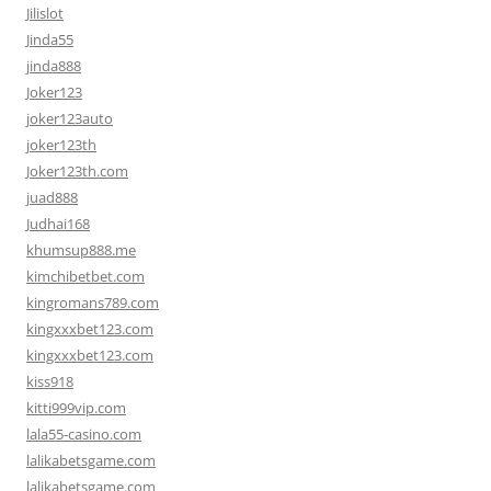
Jilislot
Jinda55
jinda888
Joker123
joker123auto
joker123th
Joker123th.com
juad888
Judhai168
khumsup888.me
kimchibetbet.com
kingromans789.com
kingxxxbet123.com
kingxxxbet123.com
kiss918
kitti999vip.com
lala55-casino.com
lalikabetsgame.com
lalikabetsgame.com