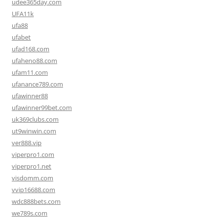
udee365day.com
UFA11k
ufa88
ufabet
ufad168.com
ufaheno88.com
ufam11.com
ufanance789.com
ufawinner88
ufawinner99bet.com
uk369clubs.com
ut9winwin.com
ver888.vip
viperpro1.com
viperpro1.net
visdomm.com
vvip16688.com
wdc888bets.com
we789s.com