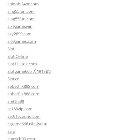
shinobi24hr.com
sing55fun.com
sing55fun.com
six9game.win
sky2899.com
sl99games.com
Slot
Slot Online
slot1111ok.com
Slotgame666 เข้าสู่ระบบ
Slotxo
spbetflik888.com
spbetflik888.com
sretthi99
ss168vip.com
ssc915casino.com
ssgame666 เข้าสู่ระบบ
ssru
starrich99.com