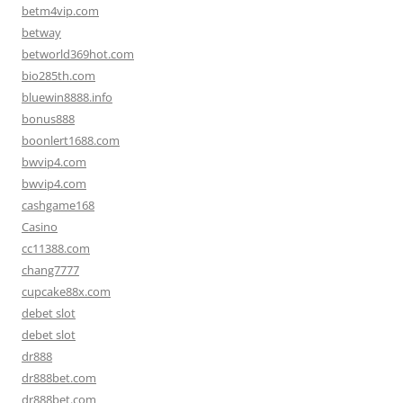
betm4vip.com
betway
betworld369hot.com
bio285th.com
bluewin8888.info
bonus888
boonlert1688.com
bwvip4.com
bwvip4.com
cashgame168
Casino
cc11388.com
chang7777
cupcake88x.com
debet slot
debet slot
dr888
dr888bet.com
dr888bet.com