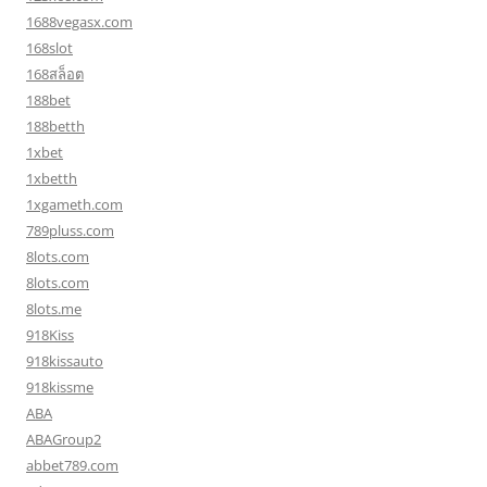
1688vegasx.com
168slot
168สล็อต
188bet
188betth
1xbet
1xbetth
1xgameth.com
789pluss.com
8lots.com
8lots.com
8lots.me
918Kiss
918kissauto
918kissme
ABA
ABAGroup2
abbet789.com