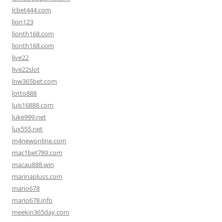
lcbet444.com
lion123
lionth168.com
lionth168.com
live22
live22slot
lnw365bet.com
lotto888
luis16888.com
luke999.net
lux555.net
m4newonline.com
mac1bet789.com
macau888.win
marinapluss.com
mario678
mario678.info
meekin365day.com