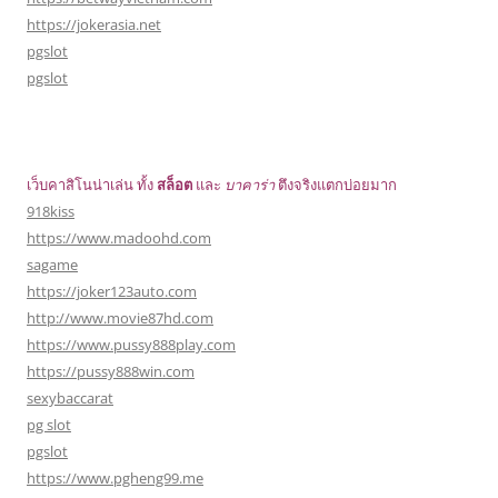
https://jokerasia.net
pgslot
pgslot
เว็บคาสิโนน่าเล่น ทั้ง
สล็อต
และ
บาคาร่า
ตึงจริงแตกบ่อยมาก
918kiss
https://www.madoohd.com
sagame
https://joker123auto.com
http://www.movie87hd.com
https://www.pussy888play.com
https://pussy888win.com
sexybaccarat
pg slot
pgslot
https://www.pgheng99.me