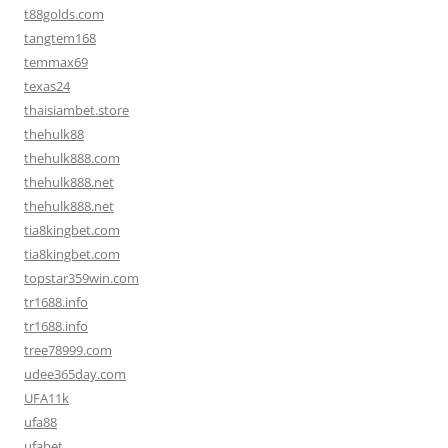
t88golds.com
tangtem168
temmax69
texas24
thaisiambet.store
thehulk88
thehulk888.com
thehulk888.net
thehulk888.net
tia8kingbet.com
tia8kingbet.com
topstar359win.com
tr1688.info
tr1688.info
tree78999.com
udee365day.com
UFA11k
ufa88
ufabet