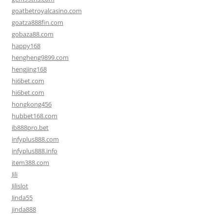
goatbetroyalcasino.com
goatza888fin.com
gobaza88.com
happy168
hengheng9899.com
hengjing168
hi6bet.com
hi6bet.com
hongkong456
hubbet168.com
ib888pro.bet
infyplus888.com
infyplus888.info
item388.com
Jili
Jilislot
Jinda55
jinda888