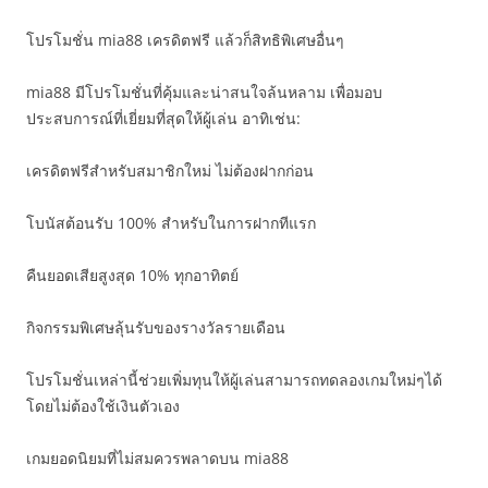
โปรโมชั่น mia88 เครดิตฟรี แล้วก็สิทธิพิเศษอื่นๆ
mia88 มีโปรโมชั่นที่คุ้มและน่าสนใจล้นหลาม เพื่อมอบ
ประสบการณ์ที่เยี่ยมที่สุดให้ผู้เล่น อาทิเช่น:
เครดิตฟรีสำหรับสมาชิกใหม่ ไม่ต้องฝากก่อน
โบนัสต้อนรับ 100% สำหรับในการฝากทีแรก
คืนยอดเสียสูงสุด 10% ทุกอาทิตย์
กิจกรรมพิเศษลุ้นรับของรางวัลรายเดือน
โปรโมชั่นเหล่านี้ช่วยเพิ่มทุนให้ผู้เล่นสามารถทดลองเกมใหม่ๆได้
โดยไม่ต้องใช้เงินตัวเอง
เกมยอดนิยมที่ไม่สมควรพลาดบน mia88