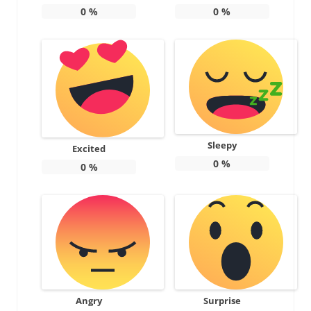
0
%
0
%
Sleepy
Excited
0
%
0
%
Angry
Surprise