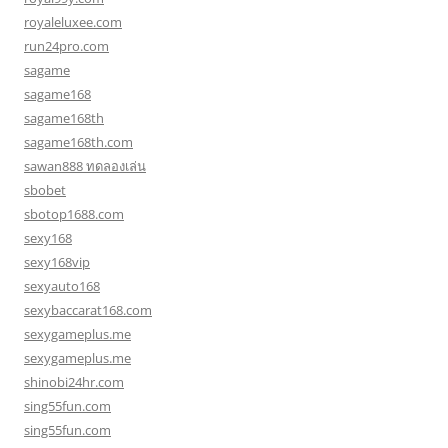
royaleluxee.com
run24pro.com
sagame
sagame168
sagame168th
sagame168th.com
sawan888 ทดลองเล่น
sbobet
sbotop1688.com
sexy168
sexy168vip
sexyauto168
sexybaccarat168.com
sexygameplus.me
sexygameplus.me
shinobi24hr.com
sing55fun.com
sing55fun.com