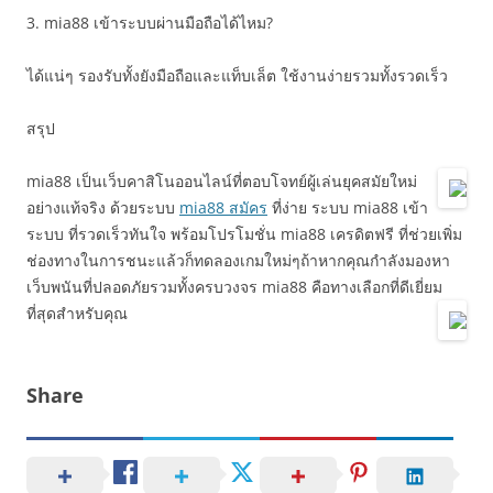
3. mia88 เข้าระบบผ่านมือถือได้ไหม?
ได้แน่ๆ รองรับทั้งยังมือถือและแท็บเล็ต ใช้งานง่ายรวมทั้งรวดเร็ว
สรุป
mia88 เป็นเว็บคาสิโนออนไลน์ที่ตอบโจทย์ผู้เล่นยุคสมัยใหม่
อย่างแท้จริง ด้วยระบบ
mia88 สมัคร
ที่ง่าย ระบบ mia88 เข้า
ระบบ ที่รวดเร็วทันใจ พร้อมโปรโมชั่น mia88 เครดิตฟรี ที่ช่วยเพิ่ม
ช่องทางในการชนะแล้วก็ทดลองเกมใหม่ๆถ้าหากคุณกำลังมองหา
เว็บพนันที่ปลอดภัยรวมทั้งครบวงจร mia88 คือทางเลือกที่ดีเยี่ยม
ที่สุดสำหรับคุณ
Share