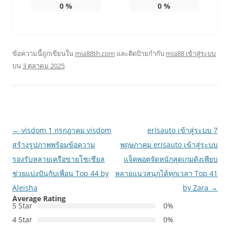
0
%
0
%
ข้อความนี้ถูกเขียนใน
mia88th.com
และติดป้ายกำกับ
mia88 เข้าสู่ระบบ
บน
3 ตุลาคม 2025
เมนู
←
visdom 1 กรกฎาคม visdom
erisauto เข้าสู่ระบบ 7
นำทาง
สร้างรูปภาพพร้อมข้อความ
พฤษภาคม erisauto เข้าสู่ระบบ
เรื่อง
รองรับหลายเครือข่ายโซเชียล
แจ็คพอตจัดหนักสุดเกมดังเพียบ
ช่วยแบ่งปันกับเพื่อน Top 44 by
หลายแนวสนุกได้ทุกเวลา Top 41
Aleisha
by Zara
→
Average Rating
5 Star
0%
4 Star
0%