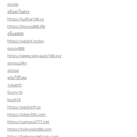
slot66
สล็อตเว็บตรง
https://judhai168.co
https://bonus888.life
สล็อต888
https://pgslot.today
pussy888
https://www.sexyauto168.xyz
slotxo24hr
slotpg
หนังโป๊ไทย
1xbetth
funny18
kiss918
https://pgslotth.io
https://joker356.com
https://samurai777.net
https://tokyoslot88.com
https://betwayvietnam.com