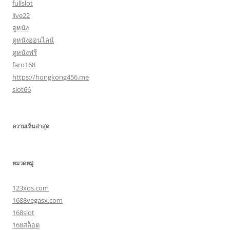
fullslot
live22
ดูหนัง
ดูหนังออนไลน์
ดูหนังฟรี
faro168
https://hongkong456.me
slot66
ความเห็นล่าสุด
หมวดหมู่
123xos.com
1688vegasx.com
168slot
168สล็อต