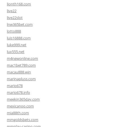
lionth168.com
live22
live22slot
lnw365bet.com
lotto888
luis16888.com
luke999.net
lux555.net
m4newonline.com
mac1bet789.com
macau888.win
marinapluss.com
mario678
mario678.info
meekin365day.com
mexicanoo.com
mia88th.com
mmgoldsbets.com
mmplay-casino.com