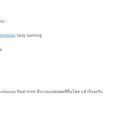
tic
mmplay
Sexy Gaming
ย
ล่นแบบ Real-time มีระบบแสดงผลที่ลื่นไหล แล้วก็รองรับ