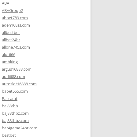
ABA
ABAGroup2
abbet789.com
aden168ss.com
allbestbet
allbet24hr
allone745s.com
alot666
ambking
argus16888.com
audi688.com
autoslot16888.com
babet555.com
Baccarat
baj88thb
baj88thbz.com
baj88thbz.com
bar4game24hr.com
bestbet