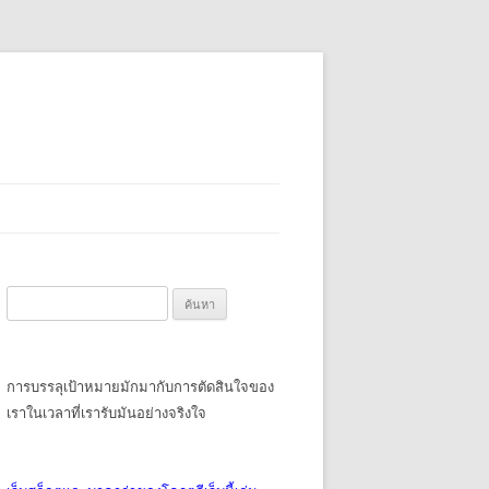
ค้นหา
สำหรับ:
การบรรลุเป้าหมายมักมากับการตัดสินใจของ
เราในเวลาที่เรารับมันอย่างจริงใจ