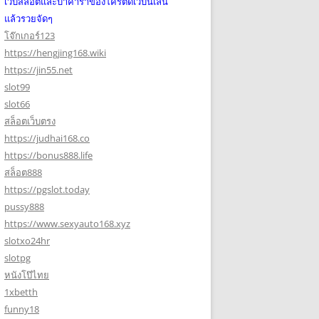
เว็บสล็อตและบาคาร่าของโครตดีเว็บนี้เล่น
แล้วรวยจัดๆ
โจ๊กเกอร์123
https://hengjing168.wiki
https://jin55.net
slot99
slot66
สล็อตเว็บตรง
https://judhai168.co
https://bonus888.life
สล็อต888
https://pgslot.today
pussy888
https://www.sexyauto168.xyz
slotxo24hr
slotpg
หนังโป๊ไทย
1xbetth
funny18