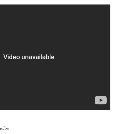
่อนไข