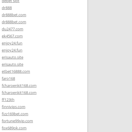
debet slot
dr888
dr888bet.com
dr888bet.com
du2477.com
ek4567.com
enjoy24.fun
enjoy24.fun
erisauto.site
erisauto.site
etbet16888.com
faro168
fcharoenkit168.com
fcharoenkit168.com
ff123th
finnivips.com
fizz169bet.com
fortune99vip.com
fox689ok.com