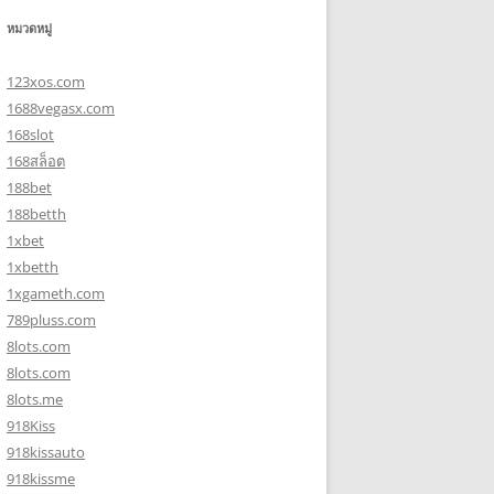
หมวดหมู่
123xos.com
1688vegasx.com
168slot
168สล็อต
188bet
188betth
1xbet
1xbetth
1xgameth.com
789pluss.com
8lots.com
8lots.com
8lots.me
918Kiss
918kissauto
918kissme