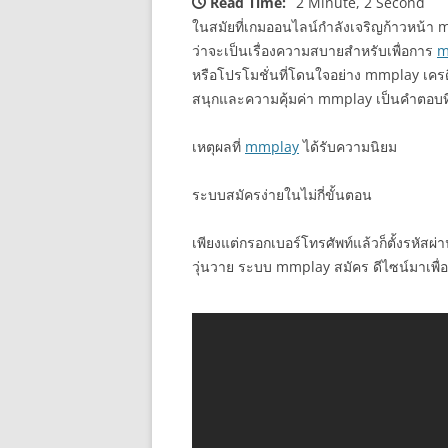
Read Time:
2 Minute, 2 Second
ในสมัยที่เกมออนไลน์กำลังเจริญก้าวหน้า
ว่าจะเป็นเรื่องความสบายสำหรับเพื่อการ
m
หรือโปรโมชั่นที่โดนใจอย่าง mmplay เครด
สนุกและความคุ้มค่า mmplay เป็นคำตอบที่ใ
เหตุผลที่
mmplay
ได้รับความนิยม
ระบบสมัครง่ายในไม่กี่ขั้นตอน
เพียงแต่กรอกเบอร์โทรศัพท์แล้วก็ตั้งรหัสผ
วุ่นวาย ระบบ mmplay สมัคร ดีไซน์มาเพื่