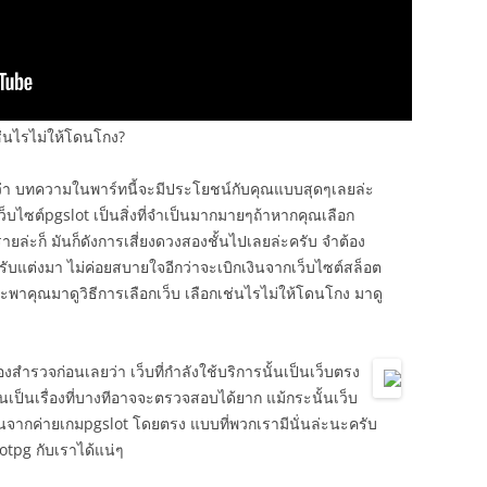
เช่นไรไม่ให้โดนโกง?
ลยว่า บทความในพาร์ทนี้จะมีประโยชน์กับคุณแบบสุดๆเลยล่ะ
็บไซต์pgslot เป็นสิ่งที่จำเป็นมากมายๆถ้าหากคุณเลือก
รายล่ะก็ มันก็ดังการเสี่ยงดวงสองชั้นไปเลยล่ะครับ จำต้อง
ับแต่งมา ไม่ค่อยสบายใจอีกว่าจะเบิกเงินจากเว็บไซต์สล็อต
 จะพาคุณมาดูวิธีการเลือกเว็บ เลือกเช่นไรไม่ให้โดนโกง มาดู
สำรวจก่อนเลยว่า เว็บที่กำลังใช้บริการนั้นเป็นเว็บตรง
มันเป็นเรื่องที่บางทีอาจจะตรวจสอบได้ยาก แม้กระนั้นเว็บ
ันจากค่ายเกมpgslot โดยตรง แบบที่พวกเรามีนั่นล่ะนะครับ
lotpg กับเราได้แน่ๆ