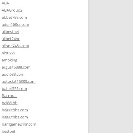
ABA
ABAGroup2
abbet789.com
aden168ss.com
allbestbet
allbet24hr
allone745s.com
alot666
ambking
argus16888.com
audi688.com
autoslot16888.com
babet555.com
Baccarat
baj88thb
baj88thbz.com
baj88thbz.com
bar4game24hr.com
bestbet