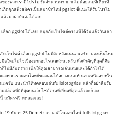
งของพวกเรามีโปรโมชั่นจำนวนมากมากไม่น้อยเลยทีเดียวที่
าเกิดคุณเพิ่งสมัครเป็นสมาชิกใหม่ pgslot ชี้แนะให้รับโปรโม
ีแล้วมาฝ่ากันต่อได้เลย
ด เลือก pgslot ได้เลย! สนุกกับเว็บไซต์ตรงแท้ได้วันแล้ววันเล่า
ักเว็บไซต์ เลือก pgslot ไม่มีผิดหวังแน่นอนครับ! มองเห็นไหม
มือใหม่ไม่ใช่เรื่องยากอะไรเลยล่ะนะครับ สิ่งสำคัญที่สุดก็คือ
วก็ไม่มีอันตราย เพื่อให้คุณสามารถเล่นเกมและได้กำไรได้
รงของพวกเราตอบโจทย์ของคุณได้อย่างแน่แท้ นอกเหนือจากนั้น
ยนะครับ แนะนำให้ทดสอบเล่นfullslotpgก่อน แล้วก็อย่าลืมรับ
ล็อตที่ดีที่สุดบนเว็บไซต์ตรงที่เยี่ยมที่สุดแล้วล่ะก็ ลง
นี้ สมัครฟรี ทดลองเลย!
.io 19 ธันวา 25 Demetrius คาสิโนออนไลน์ fullslotpg มา