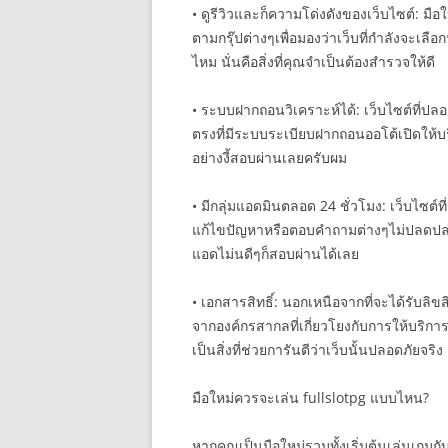
• ดูรีวิวและก็ความโด่งดังของเว็บไซต์: มือ
ตามกรุ๊ปต่างๆเพื่อมองว่าเว็บที่กำลังจะเลือก
ไหม นั่นคือสิ่งที่คุณจำเป็นต้องสำรวจให้ดี
• ระบบฝากถอนวิเคราะห์ได้: เว็บไซต์ที่
ตรงที่มีระบบระเบียบฝากถอนออโต้เปิดให้บร
อย่างงี้สอบผ่านเลยครับผม
• มีกลุ่มแอดมินตลอด 24 ชั่วโมง: เว็บไซต์ท
แก้ไขปัญหาหรือตอบคำถามต่างๆไม่ปลดปล่อย
แอดไม่นดีๆก็สอบผ่านได้เลย
• เอกสารสิทธิ์: นอกเหนือจากที่จะได้รับลิ
จากองค์กรสากลที่เกี่ยวโยงกับการให้บริกา
เป็นสิ่งที่ช่วยการันตีว่าเว็บนั้นปลอดภัยจริง
มือใหม่ควรจะเล่น fullslotpg แบบไหน?
หากคุณเป็นมือใหม่รวมทั้งเริ่มต้นเล่นเกมก