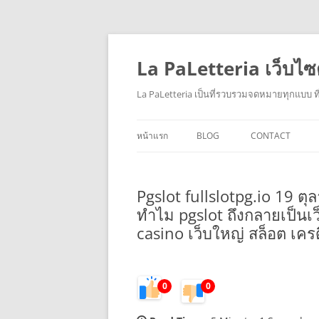
La PaLetteria เว็บไซ
La PaLetteria เป็นที่รวบรวมจดหมายทุกแบบ ที
หน้าแรก
BLOG
CONTACT
Pgslot fullslotpg.io 19 ต
ทำไม pgslot ถึงกลายเป็นเว
casino เว็บใหญ่ สล็อต เค
0
0