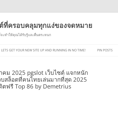
ต์ที่ครอบคลุมทุกแง่ของจดหมาย
่จะทำให้คุณได้รับรู้และตื่นตระหนก
ข้าม
ไป
LETS GET YOUR NEW SITE UP AND RUNNING IN NO TIME!
PIN POSTS
ยัง
เนื้อหา
ุลาคม 2025 pgslot เว็บไซต์ แจกหนัก
็บสล็อตที่คนไทยเล่นมากที่สุด 2025
รดิตฟรี Top 86 by Demetrius