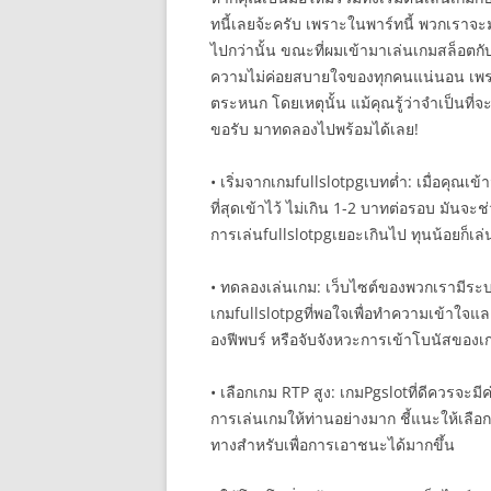
ทนี้เลยจ้ะครับ เพราะในพาร์ทนี้ พวกเราจะ
ไปกว่านั้น ขณะที่ผมเข้ามาเล่นเกมสล็อตกั
ความไม่ค่อยสบายใจของทุกคนแน่นอน เพราะว
ตระหนก โดยเหตุนั้น แม้คุณรู้ว่าจำเป็นที
ขอรับ มาทดลองไปพร้อมได้เลย!
• เริ่มจากเกมfullslotpgเบทต่ำ: เมื่อคุณ
ที่สุดเข้าไว้ ไม่เกิน 1-2 บาทต่อรอบ มันจะ
การเล่นfullslotpgเยอะเกินไป ทุนน้อยก็เล่
• ทดลองเล่นเกม: เว็บไซต์ของพวกเรามีร
เกมfullslotpgที่พอใจเพื่อทำความเข้าใจ
องฟีพบร์ หรือจับจังหวะการเข้าโบนัสของเก
• เลือกเกม RTP สูง: เกมPgslotที่ดีควรจะมี
การเล่นเกมให้ท่านอย่างมาก ชี้แนะให้เลือกเก
ทางสำหรับเพื่อการเอาชนะได้มากขึ้น