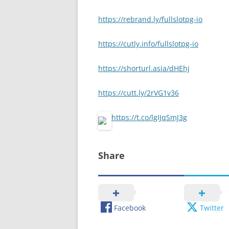
https://rebrand.ly/fullslotpg-io
https://cutly.info/fullslotpg-io
https://shorturl.asia/dHEhj
https://cutt.ly/2rVG1v36
https://t.co/lgIJqSmJ3g
Share
Facebook
Twitter