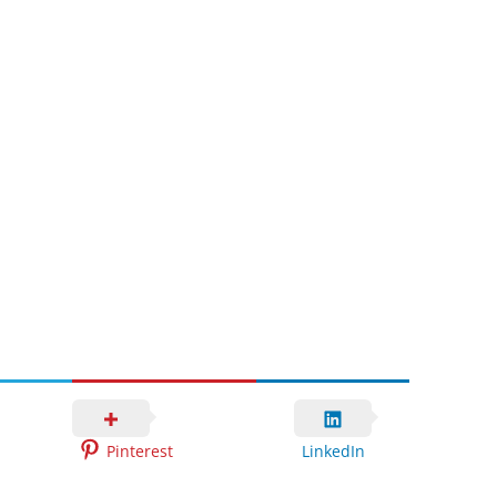
Pinterest
LinkedIn