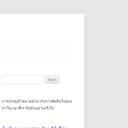
ค้นหา
สำหรับ:
การบรรลุเป้าหมายมักมากับการตัดสินใจของ
เราในเวลาที่เรารับมันอย่างจริงใจ