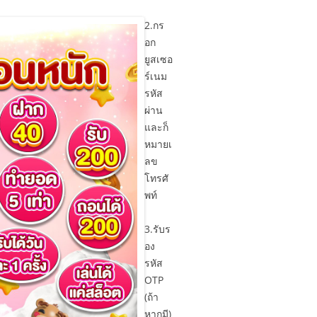
2.กร
อก
ยูสเซอ
ร์เนม
รหัส
ผ่าน
และก็
หมายเ
ลข
โทรศั
พท์
3.รับร
อง
รหัส
OTP
(ถ้า
หากมี)