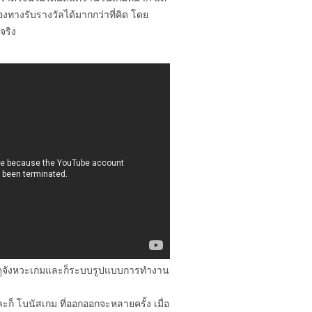
่องทางรับรางวัลได้มากกว่าที่คิด โดย
จริง
อดูจังหวะเกมและก็ระบบรูปแบบการทำงาน
ะก็ โบนัสเกม ที่ออกออกจะหลายครั้ง เมื่อ