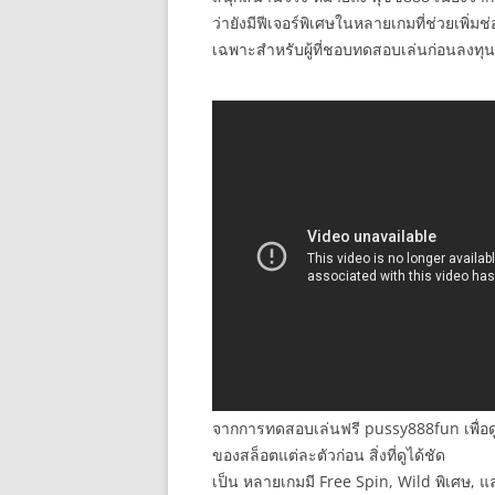
ว่ายังมีฟีเจอร์พิเศษในหลายเกมที่ช่วยเพิ่มช
เฉพาะสำหรับผู้ที่ชอบทดสอบเล่นก่อนลงทุน
จากการทดสอบเล่นฟรี pussy888fun เพื่
ของสล็อตแต่ละตัวก่อน สิ่งที่ดูได้ชัด
เป็น หลายเกมมี Free Spin, Wild พิเศษ, แล