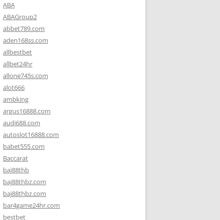
ABA
ABAGroup2
abbet789.com
aden168ss.com
allbestbet
allbet24hr
allone745s.com
alot666
ambking
argus16888.com
audi688.com
autoslot16888.com
babet555.com
Baccarat
baj88thb
baj88thbz.com
baj88thbz.com
bar4game24hr.com
bestbet