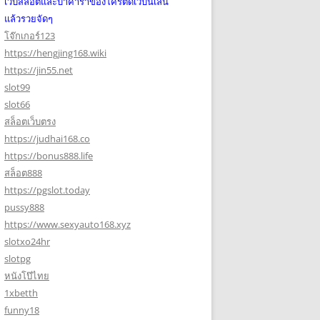
เว็บสล็อตและบาคาร่าของโครตดีเว็บนี้เล่น
แล้วรวยจัดๆ
โจ๊กเกอร์123
https://hengjing168.wiki
https://jin55.net
slot99
slot66
สล็อตเว็บตรง
https://judhai168.co
https://bonus888.life
สล็อต888
https://pgslot.today
pussy888
https://www.sexyauto168.xyz
slotxo24hr
slotpg
หนังโป๊ไทย
1xbetth
funny18