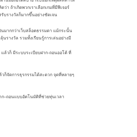
ิดว่า ถ้าเกิดพวกเราเลือกเกมที่มีฟีเจอร์
รับรางวัลก็มากขึ้นอย่างชัดเจน
็นมากกว่าเว็บสล็อตธรรมดา แม้กระนั้น
ลุ้นรางวัล รวมทั้งเรียนรู้การเล่นอย่างมี
 แล้วก็ มีระบบระเบียบฝาก-ถอนออโต้ ที่
ล้วก็จัดการธุรกรรมได้สะดวก จุดที่หลายๆ
ก–ถอนแบบอัตโนมัติที่ช่วยทุ่นเวลา