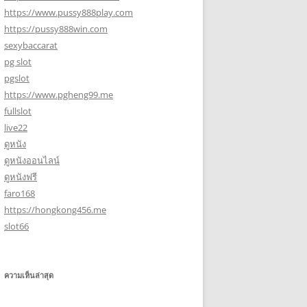
https://www.pussy888play.com
https://pussy888win.com
sexybaccarat
pg slot
pgslot
https://www.pgheng99.me
fullslot
live22
ดูหนัง
ดูหนังออนไลน์
ดูหนังฟรี
faro168
https://hongkong456.me
slot66
ความเห็นล่าสุด