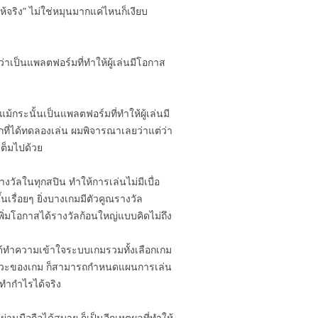
ให้จริง” ไม่ใช่หมุนมากแค่ไหนก็เงียบ
ว่าเป็นแพลตฟอร์มที่ทำให้ผู้เล่นมีโอกาส
 แม้กระนั้นเป็นแพลตฟอร์มที่ทำให้ผู้เล่นมี
แรกที่ได้ทดลองเล่น ผมพิจารณาเลยว่าแต่ว่า
เต็มไปด้วย
รางวัลในทุกสปิน ทำให้การเล่นไม่มีเบื่อ
นเรื่อยๆ ยิ่งบางเกมมีตัวคูณรางวัล
พิ่มโอกาสได้รางวัลก้อนใหญ่แบบคิดไม่ถึง
ด้ทำความเข้าใจระบบเกมรวมทั้งเลือกเกม
ังหวะของเกม ก็สามารถกำหนดแผนการเล่น
วะทำกำไรได้จริง
่านมือถือได้สบาย ก็เป็นอีกเหตุผลที่ทำให้