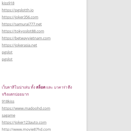
kiss918
https://pgslotth.io
https://joker356.com
https://samurai777.net
https://tokyoslot88.com
https://betwayvietnam.com
https://jokerasia.net
pgslot
pgslot
เว็บคาสิโนน่าเล่น ทั้ง
สล็อต
และ
บาคาร่า
ตึง
จริงแตกบ่อยมาก
918kiss
https://www.madoohd.com
sagame
https://joker123auto.com
http://www.movie87hd.com