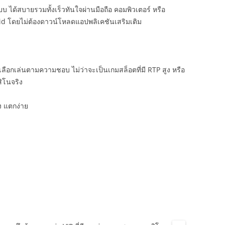
ะบบ ได้สบายรวมทั้งเร็วทันใจผ่านมือถือ คอมพิวเตอร์ หรือ
oid โดยไม่ต้องดาวน์โหลดแอปพลิเคชันเสริมเติม
เลือกเล่นตามความชอบ ไม่ว่าจะเป็นเกมสล็อตที่มี RTP สูง หรือ
ิโนจริง
ง แตกง่าย