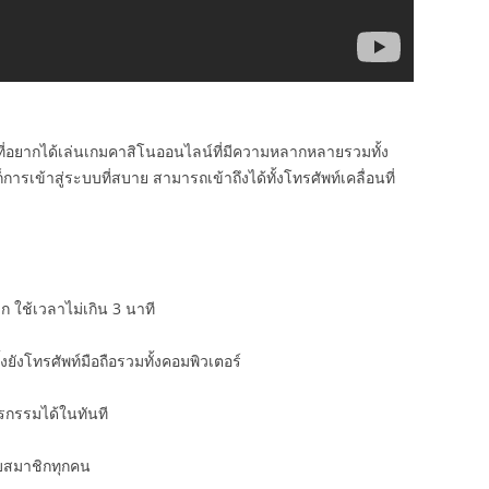
่นที่อยากได้เล่นเกมคาสิโนออนไลน์ที่มีความหลากหลายรวมทั้ง
็การเข้าสู่ระบบที่สบาย สามารถเข้าถึงได้ทั้งโทรศัพท์เคลื่อนที่
ก ใช้เวลาไม่เกิน 3 นาที
้งยังโทรศัพท์มือถือรวมทั้งคอมพิวเตอร์
ุรกรรมได้ในทันที
ับสมาชิกทุกคน