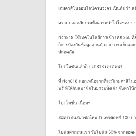
เกมคาสิโนออนไลน์ครบวงจร เป็นต้นว่า สล
ความปลอดภัยรวมทั้งความน่าไว้ใจของ ri
rich818 ใช้เทคโนโลยีการเข้ารหัส SSL ที
ก็การป้องกันข้อมูลส่วนตัวจากการแฮ็กและการเ
ปลอดภัย
โปรโมชั่นแล้วก็ rich818 เครดิตฟรี
ที่ rich818 นอกเหนือจากที่จะมีเกมคาสิโน
ฟรี ที่ให้กับสมาชิกใหม่รวมทั้งเก่า ซึ่งทำ
โปรโมชั่น เนื้อหา
สมัครเป็นสมาชิกใหม่ รับเครดิตฟรี 100 บา
โบนัสฝากหนแรก รับโบนัส 50% จากยอดฝา