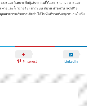
บวงจรและก็เหมาะกับผู้เล่นทุกคนที่ต้องการความสบายและ
 ง่ายและก็ rich818 เข้าระบบ สบาย พร้อมรับ rich818
 คุณสามารถเริ่มการเดิมพันได้ในทันทีรวมทั้งสนุกสนานไปกับ
Pinterest
LinkedIn