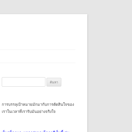
ค้นหา
สำหรับ:
การบรรลุเป้าหมายมักมากับการตัดสินใจของ
เราในเวลาที่เรารับมันอย่างจริงใจ