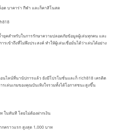
็อต บาคาร่า กีฬา และก็คาสิโนสด
ch818
่ล้ำยุคสำหรับในการรักษาความปลอดภัยข้อมูลผู้เล่นทุกคน และ
ข้าถึงที่ไม่พึงประสงค์ ทำให้ผู้เล่นเชื่อมั่นได้ว่าเล่นได้อย่าง
ออนไลน์ที่นานัปการแล้ว ยังมีโปรโมชั่นและก็ rich818 เครดิต
ให้การเล่นเกมของคุณบันเทิงใจรวมทั้งได้โอกาสชนะสูงขึ้น
ท ในทันที โดยไม่ต้องฝากเงิน
กคราวแรก สูงสุด 1,000 บาท