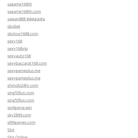
sagame168th
sagame168th.com
sawan888 ทดลองเล่น
sbobet
sbotop1688.com
sexy168
sexy168vip
sexyauto168
sexybaccarat168.com
sexygameplus.me
sexygameplus.me
shinobi24hr.com
sing55fun.com
sing55fun.com
six9game.win
sky2899.com
sl99games.com
Slot
Slot Online