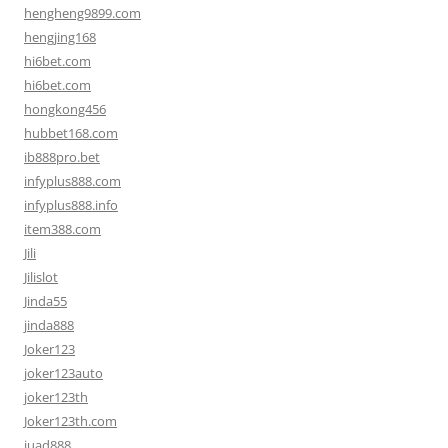
hengheng9899.com
hengjing168
hi6bet.com
hi6bet.com
hongkong456
hubbet168.com
ib888pro.bet
infyplus888.com
infyplus888.info
item388.com
Jili
Jilislot
Jinda55
jinda888
Joker123
joker123auto
joker123th
Joker123th.com
juad888