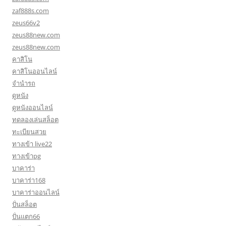
zaf888s.com
zeus66v2
zeus88new.com
zeus88new.com
คาสิโน
คาสิโนออนไลน์
จำนำรถ
ดูหนัง
ดูหนังออนไลน์
ทดลองเล่นสล็อต
ทะเบียนสวย
ทางเข้า live22
ทางเข้าpg
บาคาร่า
บาคาร่า168
บาคาร่าออนไลน์
ปั่นสล็อต
ปั่นแตก66