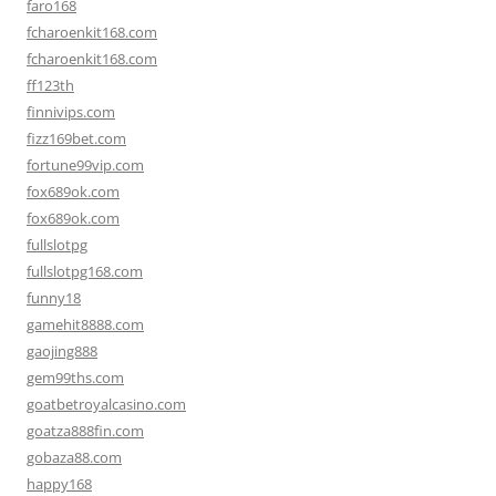
faro168
fcharoenkit168.com
fcharoenkit168.com
ff123th
finnivips.com
fizz169bet.com
fortune99vip.com
fox689ok.com
fox689ok.com
fullslotpg
fullslotpg168.com
funny18
gamehit8888.com
gaojing888
gem99ths.com
goatbetroyalcasino.com
goatza888fin.com
gobaza88.com
happy168