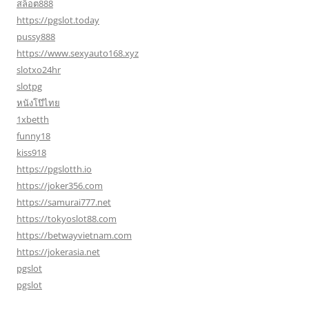
สล็อต888
https://pgslot.today
pussy888
https://www.sexyauto168.xyz
slotxo24hr
slotpg
หนังโป๊ไทย
1xbetth
funny18
kiss918
https://pgslotth.io
https://joker356.com
https://samurai777.net
https://tokyoslot88.com
https://betwayvietnam.com
https://jokerasia.net
pgslot
pgslot