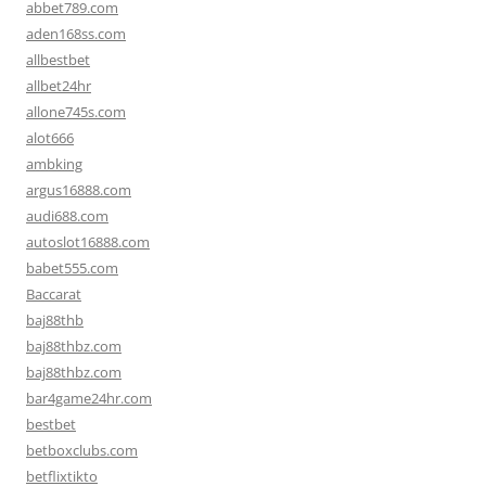
abbet789.com
aden168ss.com
allbestbet
allbet24hr
allone745s.com
alot666
ambking
argus16888.com
audi688.com
autoslot16888.com
babet555.com
Baccarat
baj88thb
baj88thbz.com
baj88thbz.com
bar4game24hr.com
bestbet
betboxclubs.com
betflixtikto