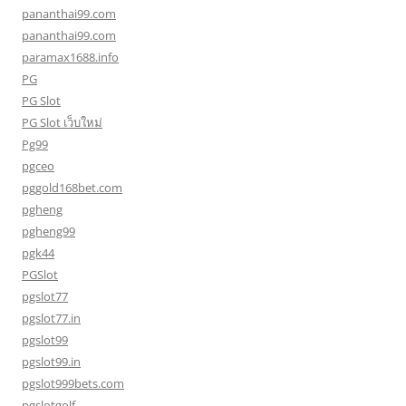
pananthai99.com
pananthai99.com
paramax1688.info
PG
PG Slot
PG Slot เว็บใหม่
Pg99
pgceo
pggold168bet.com
pgheng
pgheng99
pgk44
PGSlot
pgslot77
pgslot77.in
pgslot99
pgslot99.in
pgslot999bets.com
pgslotgolf