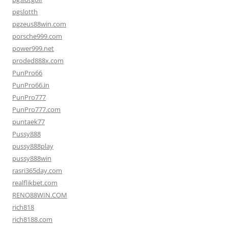
pgslotth
pgzeus88win.com
porsche999.com
power999.net
proded888x.com
PunPro66
PunPro66.in
PunPro777
PunPro777.com
puntaek77
Pussy888
pussy888play
pussy888win
rasri365day.com
realflikbet.com
RENO88WIN.COM
rich818
rich8188.com