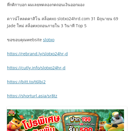
ที่กติกาบอก ผมเลยทดลองกดถอนเงินออกมอง
ดาวน์โหลดคาสิโน สล็อตxo slotxo24hrd.com 31 มิถุนายน 69
Jade ใหม่ สล็อตxoถอนภายใน 3 วินาที Top 5
ขอขอบคุณwebsite
slotxo
https://rebrand.ly/slotxo24hr-d
https://cutly.info/slotxo24hr-d
https://bitt.to/t6lbi2
https://shorturl.asia/sr8tz