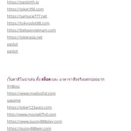
https://pgslotth.io
https://joker356.com
https://samurai777.net
https://tokyoslot88.com
https://betwayvietnam.com
https://jokerasia.net
pgslot
pgslot
เว็บคาสิโนน่าเล่น ทั้ง
สล็อต
และ
บาคาร่า
ตึงจริงแตกบ่อยมาก
918kiss
https://www.madoohd.com
sagame
https://joker123auto.com
http://www.movie87hd.com
https://www.pussy888play.com
https://pussy888win.com