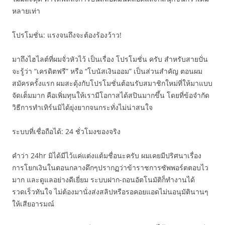
หลายเท่า
โปรโมชั่น: แรงจนถึงจะต้องร้องว้าว!
มาถึงไฮไลต์ที่ผมจั่วหัวไว้ เป็นเรื่อง โปรโมชั่น ครับ สำหรับสายปั่น
จะรู้ว่า “เครดิตฟรี” หรือ “โบนัสเงินออม” เป็นส่วนสำคัญ ตอนผม
สมัครครั้งแรก ผมสะดุ้งกับโปรโมชั่นต้อนรับสมาชิกใหม่ที่ให้มาแบบ
จัดเต็มมาก คือเพิ่มทุนให้เรามีโอกาสได้สปินมากขึ้น โดยที่ข้อจำกัด
วิธีการทำเทิร์นมิได้ยุ่งยากจนกระทั่งไม่น่าสนใจ
ระบบที่เชื่อถือได้: 24 ชั่วโมงของจริง
คำว่า 24hr มิได้มีไว้แค่แต่งแต้มชื่อนะครับ ผมเคยมีปริศนาเรื่อง
การโยกเงินในตอนกลางดึกๆปรากฏว่าข้าราชการซัพพอร์ตตอบไว
มาก และดูแลอย่างดีเยี่ยม ระบบฝาก-ถอนอัตโนมัติก็ทำงานได้
รวดเร็วทันใจ ไม่ต้องมานั่งส่งสลิปหรือรอคอยแอดไม่นอนุมัตินานๆ
ให้เสียอารมณ์