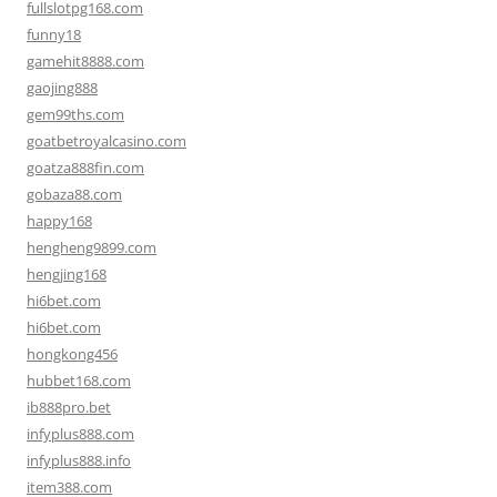
fullslotpg168.com
funny18
gamehit8888.com
gaojing888
gem99ths.com
goatbetroyalcasino.com
goatza888fin.com
gobaza88.com
happy168
hengheng9899.com
hengjing168
hi6bet.com
hi6bet.com
hongkong456
hubbet168.com
ib888pro.bet
infyplus888.com
infyplus888.info
item388.com