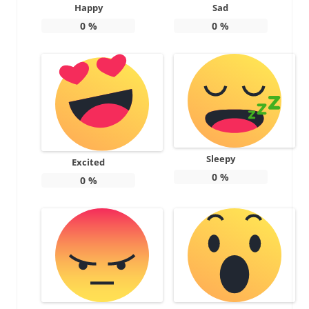
Happy
Sad
0
%
0
%
Sleepy
Excited
0
%
0
%