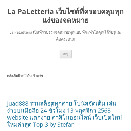
La PaLetteria เว็บไซต์ที่ครอบคลุมทุก
แง่ของจดหมาย
La PaLetteria เป็นที่รวบรวมจดหมายทุกแบบ ที่จะทำให้คุณได้รับรู้และ
ตื่นตระหนก
ข้าม
เมนู
ไป
ยัง
เนื้อหา
คลังเก็บป้ายกำกับ:
จ๊วด 69
Juad888 รวมสล็อตทุกค่าย โบนัสจัดเต็ม เล่น
ง่ายบนมือถือ 24 ชั่วโมง 13 พฤศจิกา 2568
website แตกง่าย คาสิโนออนไลน์ เว็บเปิดใหม่
ใหม่ล่าสุด Top 3 by Stefan