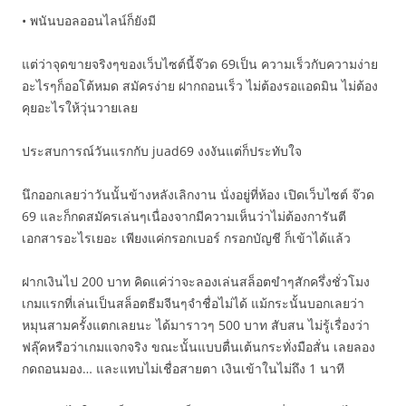
• พนันบอลออนไลน์ก็ยังมี
แต่ว่าจุดขายจริงๆของเว็บไซต์นี้จ๊วด 69เป็น ความเร็วกับความง่าย
อะไรๆก็ออโต้หมด สมัครง่าย ฝากถอนเร็ว ไม่ต้องรอแอดมิน ไม่ต้อง
คุยอะไรให้วุ่นวายเลย
ประสบการณ์วันแรกกับ juad69 งงงันแต่ก็ประทับใจ
นึกออกเลยว่าวันนั้นข้างหลังเลิกงาน นั่งอยู่ที่ห้อง เปิดเว็บไซต์ จ๊วด
69 และก็กดสมัครเล่นๆเนื่องจากมีความเห็นว่าไม่ต้องการันตี
เอกสารอะไรเยอะ เพียงแค่กรอกเบอร์ กรอกบัญชี ก็เข้าได้แล้ว
ฝากเงินไป 200 บาท คิดแค่ว่าจะลองเล่นสล็อตขำๆสักครึ่งชั่วโมง
เกมแรกที่เล่นเป็นสล็อตธีมจีนๆจำชื่อไม่ได้ แม้กระนั้นบอกเลยว่า
หมุนสามครั้งแตกเลยนะ ได้มาราวๆ 500 บาท สับสน ไม่รู้เรื่องว่า
ฟลุ๊คหรือว่าเกมแจกจริง ขณะนั้นแบบตื่นเต้นกระทั่งมือสั่น เลยลอง
กดถอนมอง… และแทบไม่เชื่อสายตา เงินเข้าในไม่ถึง 1 นาที