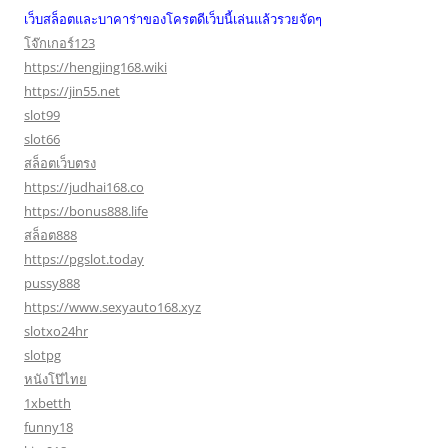
เว็บสล็อตและบาคาร่าของโครตดีเว็บนี้เล่นแล้วรวยจัดๆ
โจ๊กเกอร์123
https://hengjing168.wiki
https://jin55.net
slot99
slot66
สล็อตเว็บตรง
https://judhai168.co
https://bonus888.life
สล็อต888
https://pgslot.today
pussy888
https://www.sexyauto168.xyz
slotxo24hr
slotpg
หนังโป๊ไทย
1xbetth
funny18