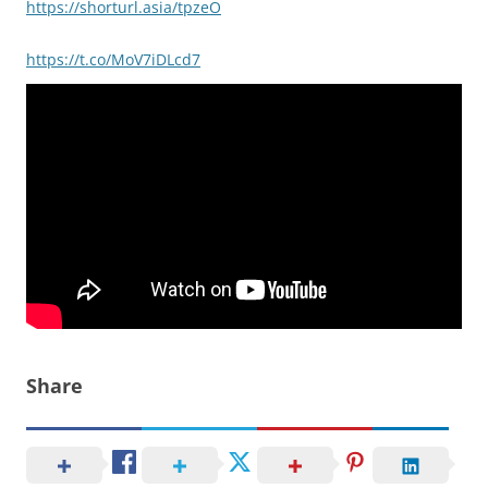
https://shorturl.asia/tpzeO
https://t.co/MoV7iDLcd7
Share