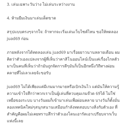
3. เล่นเฉพาะวันว่าง ไม่เล่นระหว่างงาน
4. ห้ามยืมเงินมาเล่นเด็ดขาด
สรุปแบบตรงๆจากใจ: ถ้าหากจะเริ่มเล่นเว็บไซต์ไหน ขอให้ทดลอง
juad69 ก่อน
ภายหลังจากได้ทดลองเล่น juad69 มาเรื่อยยาวนานหลายเดือน ผม
คิดว่าตัวเองแปลงจากผู้ที่เห็นว่าคาสิโนออนไลน์เป็นแค่เรื่องไกลตัว
มาเป็นคนที่เห็นว่าถ้ามันถูกจัดการดีๆมันก็เป็นอีกหนึ่งวิถีทางผ่อน
คลายที่ไม่เลวเลยจ้ะขอรับ
juad69 ไม่ได้เพียงแค่มีเกมมากมายหรือเบิกเงินไว แต่มันให้ความรู้
ความเข้าใจสึกว่าพวกเราเป็นผู้เล่นที่ควบคุมเกมจ๊วด 69ได้ ไม่ใช่
เหยื่อของระบบ บางวันผมก็เข้ามาเล่นเพื่อผ่อนคลาย บางวันก็ตั้งมั่น
ลองเทคนิคใหม่ๆสนุกสนานเสมือนกำลังทดสอบบางสิ่งกับตัวเอง ที่
สำคัญคือผมไม่เคยทราบสึกว่าตัวเองโดนเอารัดเอาเปรียบจากเว็บ
แห่งนี้เลย