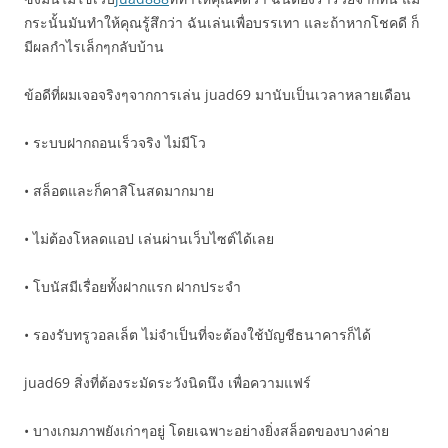
กระนั้นมันทำให้คุณรู้สึกว่า ฉันเล่นเพื่อบรรเทา และถ้าหากโชคดี ก็
มีผลกำไรเล็กๆกลับบ้าน
ข้อดีที่ผมเจอจริงๆจากการเล่น juad69 มานับเป็นเวลาหลายเดือน
• ระบบฝากถอนเร็วจริง ไม่มีโว
• สล็อตและก็คาสิโนสดมากมาย
• ไม่ต้องโหลดแอป เล่นผ่านเว็บไซต์ได้เลย
• โบนัสมีเรื่อยทั้งฝากแรก ฝากประจำ
• รองรับทรูวอลเล็ต ไม่จำเป็นที่จะต้องใช้บัญชีธนาคารก็ได้
juad69 สิ่งที่ต้องระมัดระวังนิดนึง เพื่อความแฟร์
• บางเกมภาพยังเก่าๆอยู่ โดยเฉพาะอย่างยิ่งสล็อตของบางค่าย