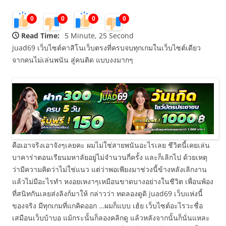
0
0
0
0
Read Time:
5 Minute, 25 Second
juad69 เว็บไซต์คาสิโนเว็บตรงที่ครบจบทุกเกมในเว็บไซต์เดียว
จากคนไม่เล่นพนัน สู่คนติด แบบงงมากๆ
คือเอาจริงเอาจังๆเลยคะ ผมไม่ใช่สายพนันอะไรเลย ชีวิตนี้เคยเล่น
บาคาร่าตอนเรียนมหาลัยอยู่ไม่จำนวนกี่ครั้ง และก็เลิกไป ด้วยเหตุ
ว่ามีความคิดว่าไม่ใช่แนว แต่ว่าพอเพียงมาช่วงนี้ข้างหลังเลิกงาน
แล้วไม่มีอะไรทำ หงอยเหงาๆเหมือนขาดบางอย่างในชีวิต เพื่อนพ้อง
ที่สนิทกันเลยส่งลิงก์มาให้ กล่าวว่า ทดลองดูดิ juad69 เว็บแห่งนี้
ของจริง มีทุกเกมที่แกคิดออก …ผมก็แบบ เฮ้ย เว็บไซต์อะไรวะชื่อ
เสมือนเว็บบ้าบอ แม้กระนั้นก็ลองคลิกดู แล้วหลังจากนั้นก็นั่นแหละ