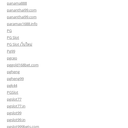
panama888
pananthai99.com
pananthai99.com
paramax1688.info
PG
PG Slot
PG Slot เว็บใหม่
Pg99
pgceo
pggold168bet.com
pgheng
pgheng99
pgk44
PGSlot
pgslot77
pgslot77.in
pgslot99
pgslot99.in
pgslot999bets.com