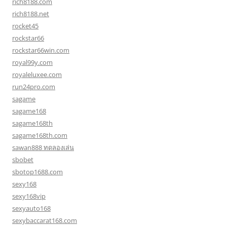
rich8188.com
rich8188.net
rocket45
rockstar66
rockstar66win.com
royal99y.com
royaleluxee.com
run24pro.com
sagame
sagame168
sagame168th
sagame168th.com
sawan888 ทดลองเล่น
sbobet
sbotop1688.com
sexy168
sexy168vip
sexyauto168
sexybaccarat168.com