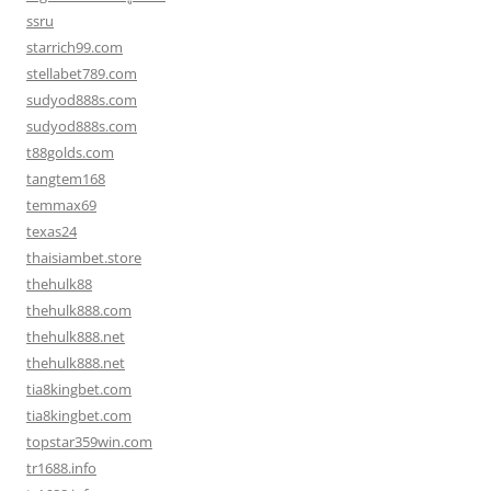
ssru
starrich99.com
stellabet789.com
sudyod888s.com
sudyod888s.com
t88golds.com
tangtem168
temmax69
texas24
thaisiambet.store
thehulk88
thehulk888.com
thehulk888.net
thehulk888.net
tia8kingbet.com
tia8kingbet.com
topstar359win.com
tr1688.info