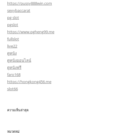
https://pussy888win.com
sexybaccarat
pg slot
pgslot
https://www.pgheng99.me
fullslot
live22
ดูหนัง
ดูหนังออนไลน์
ดูหนังฟรี
faro168
https://hongkong456.me
slot66
ความเห็นล่าสุด
หมวดหมู่