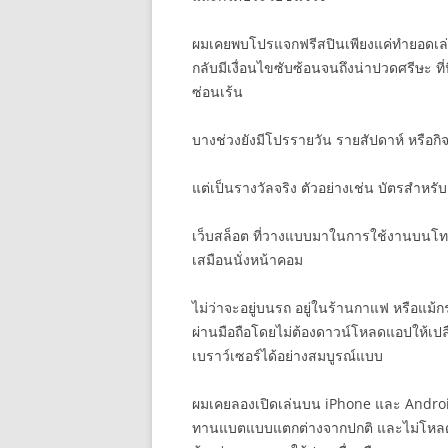
ผมเคยพบโปรแจกฟรีสปินเพียงแค่ทำยอดเล่นใ
กลับมีเงื่อนไขซับซ้อนจนถึงน่าปวดศรีษะ ที่น
ซ่อนเร้น
บางช่วงยังมีโปรรายวัน รายสัปดาห์ หรือก
แต่เป็นรางวัลจริง ตัวอย่างเช่น บัตรสำหรับเ
เว็บสล็อต ที่วางแบบมาในการใช้งานบนโทรศัพท
เสมือนนั่งหน้าคอม
ไม่ว่าจะอยู่บนรถ อยู่ในร้านกาแฟ หรือแม้กร
ผ่านมือถือโดยไม่ต้องดาวน์โหลดแอปให้เปลือง
เบราว์เซอร์ได้อย่างสมบูรณ์แบบ
ผมเคยลองเปิดเล่นบน iPhone และ Android 
ทานแบตแบบแตกต่างจากปกติ และไม่โหลดนา