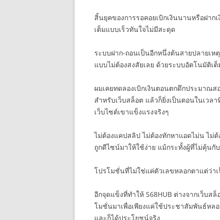
สิ้นยุคของการรอคอยเบิกเงินนานหรือฝากเ
เต็มแบบเร็วทันใจไม่มีสะดุด
ระบบฝาก-ถอนเป็นอีกหนึ่งต้นสายปลายเหตุที
แบบไม่ต้องสงสัยเลย ด้วยระบบอัตโนมัติเต็ม
ผมเคยทดลองเบิกเงินตอนตกดึกประมาณสองนา
สำหรับเว็บสล็อต แล้วก็ยิ่งเป็นตอนในเวลาที
เว็บไซต์เขาแข็งแรงจริงๆ
ไม่ต้องแคปสลิป ไม่ต้องทักหาแอดไม่น ไม
ถูกดีไซน์มาให้ใช้ง่าย แม้กระทั้งผู้ที่ไม่
โปรโมชั่นที่ไม่ใช่แค่ตัวเลขหลอกตาแต่ว่าเป็
อีกจุดแข็งที่ทำให้ S68HUB ต่างจากเว็บสล็อต
โมชั่นมาเพื่อเพียงแค่ใช้ประชาสัมพันธ์หลอก
และก็ได้ประโยชน์จริง