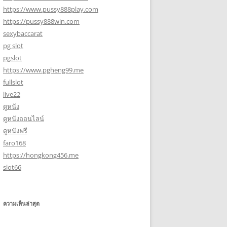
https://www.pussy888play.com
https://pussy888win.com
sexybaccarat
pg slot
pgslot
https://www.pgheng99.me
fullslot
live22
ดูหนัง
ดูหนังออนไลน์
ดูหนังฟรี
faro168
https://hongkong456.me
slot66
ความเห็นล่าสุด