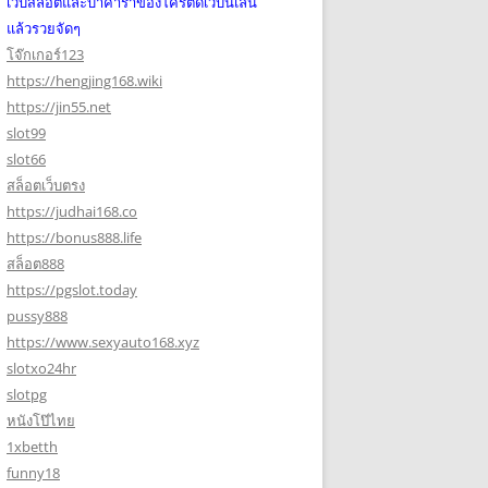
เว็บสล็อตและบาคาร่าของโครตดีเว็บนี้เล่น
แล้วรวยจัดๆ
โจ๊กเกอร์123
https://hengjing168.wiki
https://jin55.net
slot99
slot66
สล็อตเว็บตรง
https://judhai168.co
https://bonus888.life
สล็อต888
https://pgslot.today
pussy888
https://www.sexyauto168.xyz
slotxo24hr
slotpg
หนังโป๊ไทย
1xbetth
funny18