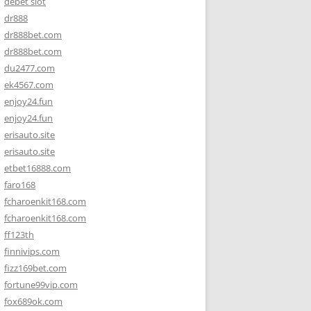
debet slot
dr888
dr888bet.com
dr888bet.com
du2477.com
ek4567.com
enjoy24.fun
enjoy24.fun
erisauto.site
erisauto.site
etbet16888.com
faro168
fcharoenkit168.com
fcharoenkit168.com
ff123th
finnivips.com
fizz169bet.com
fortune99vip.com
fox689ok.com