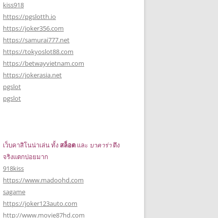
kiss918
https://pgslotth.io
https://joker356.com
https://samurai777.net
https://tokyoslot88.com
https://betwayvietnam.com
https://jokerasia.net
pgslot
pgslot
เว็บคาสิโนน่าเล่น ทั้ง
สล็อต
และ
บาคาร่า
ตึง
จริงแตกบ่อยมาก
918kiss
https://www.madoohd.com
sagame
https://joker123auto.com
http://www.movie87hd.com