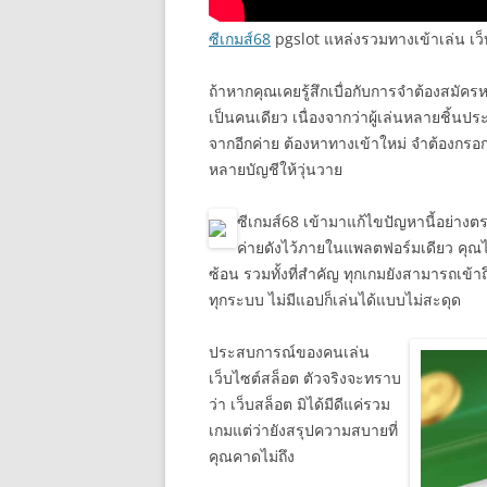
ซีเกมส์68
pgslot แหล่งรวมทางเข้าเล่น เว
ถ้าหากคุณเคยรู้สึกเบื่อกับการจำต้องสมัคร
เป็นคนเดียว เนื่องจากว่าผู้เล่นหลายชิ้นป
จากอีกค่าย ต้องหาทางเข้าใหม่ จำต้องกรอก
หลายบัญชีให้วุ่นวาย
ซีเกมส์68 เข้ามาแก้ไขปัญหานี้อย่างตร
ค่ายดังไว้ภายในแพลตฟอร์มเดียว คุณไม
ซ้อน รวมทั้งที่สำคัญ ทุกเกมยังสามารถเข้าถ
ทุกระบบ ไม่มีแอปก็เล่นได้แบบไม่สะดุด
ประสบการณ์ของคนเล่น
เว็บไซต์สล็อต ตัวจริงจะทราบ
ว่า เว็บสล็อต มิได้มีดีแค่รวม
เกมแต่ว่ายังสรุปความสบายที่
คุณคาดไม่ถึง