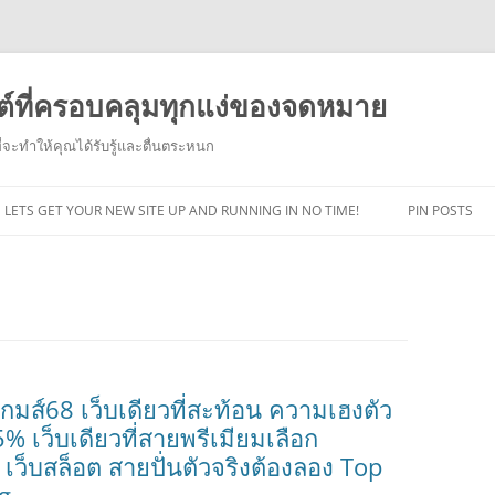
ต์ที่ครอบคลุมทุกแง่ของจดหมาย
่จะทำให้คุณได้รับรู้และตื่นตระหนก
ข้าม
ไป
LETS GET YOUR NEW SITE UP AND RUNNING IN NO TIME!
PIN POSTS
ยัง
เนื้อหา
กมส์68 เว็บเดียวที่สะท้อน ความเฮงตัว
5% เว็บเดียวที่สายพรีเมียมเลือก
 เว็บสล็อต สายปั่นตัวจริงต้องลอง Top