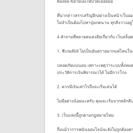
ต้องย่อ-ขยายเองให้ปวดเมื่อยมือ
ที่น่ากล่าวสรรเสริญอีกอย่างเป็นหน้าเว็บออ
ไม่จำเป็นต้องไปหาปุ่มกดนาน ทุกสิ่งวางอ
4 คำถามที่หลายคนสงสัยเกี่ยวกับ เว็บสล็อ
1. ซีเกมส์68 ไม่เป็นอันตรายมากแค่ไหนในก
ปลอดภัยแน่นอน เพราะเหตุว่าระบบทั้งหมดท
ประวัติการเงินพิจารณาได้ ไม่มีการโกง
2. ควรมีเงินเท่าไรถึงจะเริ่มเล่นได้
ไม่มีอย่างน้อยนะครับ คุณจะเริ่มจากหลักสิ
3. เว็บแห่งนี้ถูกตามกฎหมายไหม
ถึงแม้ว่าการพนันออนไลน์จะยังไม่ถูกต้อง