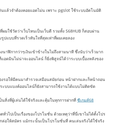
งินแล้วจำต้องคอยแอดไม่น เพราะ pgslot ใช้ระบบอัตโนมัติ
่ผมใช้วัดว่าเว็บไหนเป็นเว็บดี รวมทั้ง S68HUB ก็สอบผ่าน
รูปแบบที่รวดเร็วทันใจที่สุดเท่าที่ผมเคยลอง
ฬิกากว่าๆเงินเข้าข้างในไม่ถึงสามนาที ซึ่งนับว่าเร็วมาก
่แอดมินไม่น่าจะออนไลน์ ก็ยิ่งพิสูจน์ได้ว่าระบบเบื้องหลังของ
่ต้องรอให้มีคนมาสำรวจเสมือนสมัยก่อน หน้าฝากและก็หน้าถอน
คุ้นกับระบบแบงค์ออนไลน์ก็ยังสามารถใช้งานได้แบบไม่ติดขัด
นสิ่งที่ผู้เล่นได้ใช้จริงและคุ้มในทุกการฝากที่
ซีเกมส์68
ทั่วไปเป็นเรื่องของโปรโมชั่น ด้วยเหตุว่าที่นี่เขาไม่ได้ตั้งโปร
ล่อให้สมัคร แม้กระนั้นเป็นโปรโมชั่นที่ คนเล่นจริงได้ใช้จริง