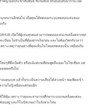
ี่สำคัญไม่มีประชาสัมพันธ์ ซีเกมส์68 หรือป๊อปอัปมากวนโอ๊ย
มสนุกสนานอีกต่อไป เมื่อคุณได้ทดลองระบบทดสอบเล่นของ
นจริง
่ S68HUB เปิดให้ผู้เล่นทุกคนสามารถทดลองเล่นเกมสล็อตจากทุก
งทะเบียน ไม่จำเป็นที่ต้องฝากเงินก่อน และไม่ต้องวิตกกังวลว่า
เพราะเหตุว่าทุกอย่างที่คุณเห็นในโหมดทดสอบนั้น เหมือนกับ
่ๆที่พึ่งเปิดตัว หรือแม้แต่เกมที่คนพูดถึงเยอะในโซเชียล แต่
นของผมหรือไม่
างแผนเบท แล้วก็ประเมินความเสี่ยงได้ล่วงหน้า พอเพียงเข้า
ับความไม่รู้เหมือนแต่ก่อนอีก
ใช้ให้คุ้ม เพราะว่าคุณจะสามารถศึกษาระบบเกมสล็อตแต่ละ
บซ่อนอยู่ และก็โบนัสเกมมาในจังหวะไหน