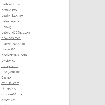
betboxclubs.com
betflixtikto
betflixtikto.info
betm4vip.com
betway
betworld369hot.com
bio285th.com
bluewin8888.info
bonus888
boonlert1688.com
bwvip4.com
bwvip4.com
cashgame168
Casino
cc11388.com
chang7777
cupcake88x.com
debet slot