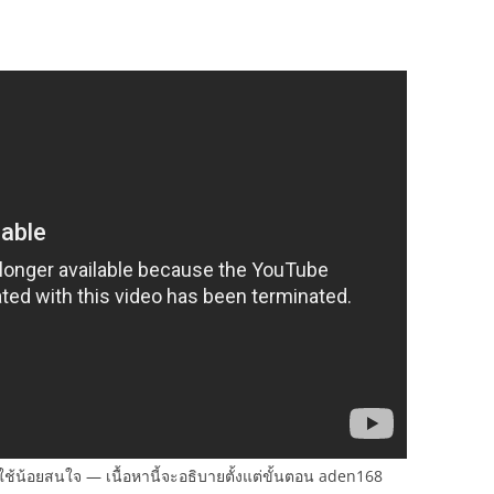
ช้น้อยสนใจ — เนื้อหานี้จะอธิบายตั้งแต่ขั้นตอน aden168