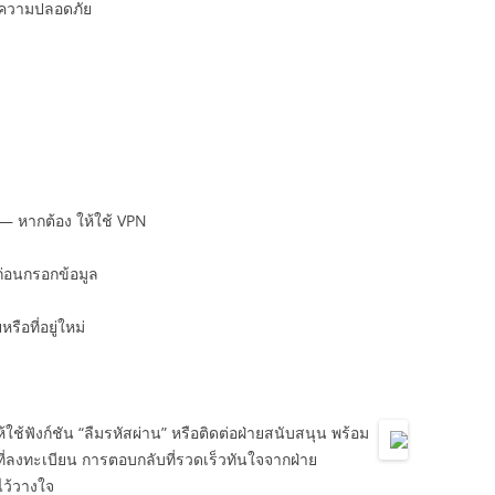
งความปลอดภัย
— หากต้อง ให้ใช้ VPN
ก่อนกรอกข้อมูล
รือที่อยู่ใหม่
ใช้ฟังก์ชัน “ลืมรหัสผ่าน” หรือติดต่อฝ่ายสนับสนุน พร้อม
ที่ลงทะเบียน การตอบกลับที่รวดเร็วทันใจจากฝ่าย
ไว้วางใจ