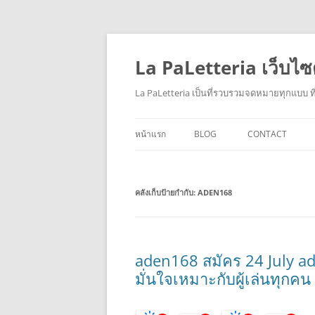
La PaLetteria เว็บไซ
La PaLetteria เป็นที่รวบรวมจดหมายทุกแบบ ที
หน้าแรก
BLOG
CONTACT
คลังเก็บป้ายกำกับ:
ADEN168
aden168 สมัคร 24 July 
มั่นใจเหมาะกับผู้เล่นทุกค