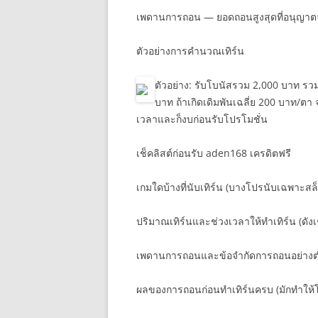
เพดานการถอน — ยอดถอนสูงสุดที่อนุญาต
ตัวอย่างการคำนวณเทิร์น
ตัวอย่าง: รับโบนัสรวม 2,000 บาท รวม
บาท ถ้าเกิดเดิมพันเฉลี่ย 200 บาท/ต
เวลาและก็งบก่อนรับโปรโมชั่น
เช็คลิสต์ก่อนรับ aden168 เครดิตฟรี
เกมใดบ้างที่นับเทิร์น (บางโปรนับเฉพาะสล
ปริมาณเทิร์นและช่วงเวลาให้ทำเทิร์น (ดังเช
เพดานการถอนและข้อจำกัดการถอนอย่างต
ผลของการถอนก่อนทำเทิร์นครบ (มักทำให้โ