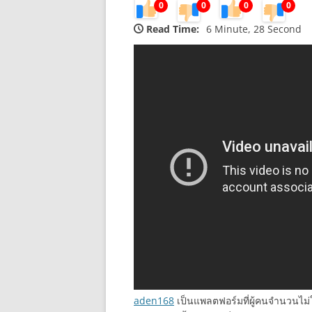
0
0
0
0
Read Time:
6 Minute, 28 Second
aden168
เป็นแพลตฟอร์มที่ผู้คนจำนวนไม่ใ