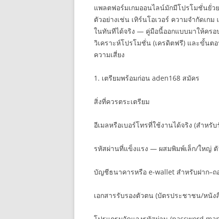
แพลตฟอร์มเกมออนไลน์มักมีโปรโมชั่นยั่วยว
ตัวอย่างเช่น เทิร์นโอเวอร์ ความจำกัดเกม 
ในทันทีได้จริง — คู่มือนี้ออกแบบมาให้ครอ
วิเคราะห์โปรโมชั่น (เครดิตฟรี) และขั้นต
ความเสี่ยง
1. เตรียมพร้อมก่อน aden168 สมัคร
สิ่งที่ควรตระเตรียม
อีเมลหรือเบอร์โทรที่ใช้งานได้จริง (สำหรับ
รหัสผ่านที่แข็งแรง — ผสมพิมพ์เล็ก/ใหญ่ 
บัญชีธนาคารหรือ e-wallet สำหรับฝาก–ถ
เอกสารรับรองตัวตน (บัตรประชาชน/หนัง
โปรแกรมจัดแจงรหัสผ่าน (password manag