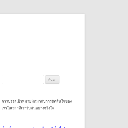
ค้นหา
สำหรับ:
การบรรลุเป้าหมายมักมากับการตัดสินใจของ
เราในเวลาที่เรารับมันอย่างจริงใจ