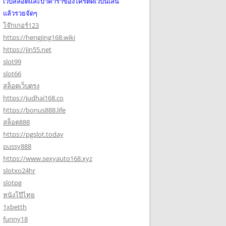
เว็บสล็อตและบาคาร่าของโครตดีเว็บนี้เล่น
แล้วรวยจัดๆ
โจ๊กเกอร์123
https://hengjing168.wiki
https://jin55.net
slot99
slot66
สล็อตเว็บตรง
https://judhai168.co
https://bonus888.life
สล็อต888
https://pgslot.today
pussy888
https://www.sexyauto168.xyz
slotxo24hr
slotpg
หนังโป๊ไทย
1xbetth
funny18