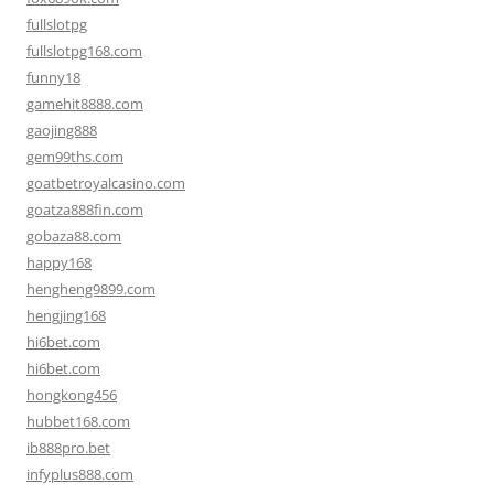
fullslotpg
fullslotpg168.com
funny18
gamehit8888.com
gaojing888
gem99ths.com
goatbetroyalcasino.com
goatza888fin.com
gobaza88.com
happy168
hengheng9899.com
hengjing168
hi6bet.com
hi6bet.com
hongkong456
hubbet168.com
ib888pro.bet
infyplus888.com