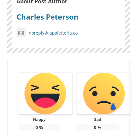
About Post Author
Charles Peterson
noreply@lapaletteria.co
Happy
Sad
0
%
0
%