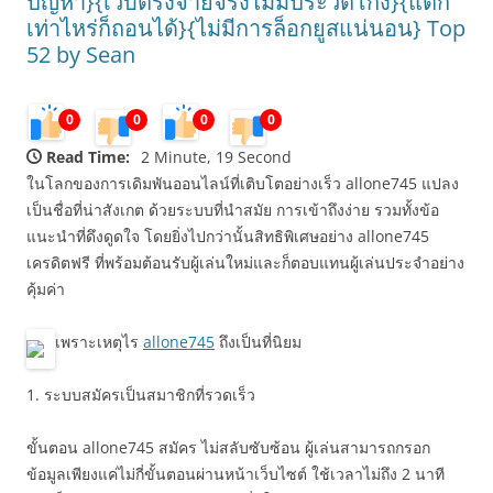
ปัญหา}{เว็บตรงจ่ายจริงไม่มีประวัติโกง}{แตก
เท่าไหร่ก็ถอนได้}{ไม่มีการล็อกยูสแน่นอน} Top
52 by Sean
0
0
0
0
Read Time:
2 Minute, 19 Second
ในโลกของการเดิมพันออนไลน์ที่เติบโตอย่างเร็ว allone745 แปลง
เป็นชื่อที่น่าสังเกต ด้วยระบบที่นำสมัย การเข้าถึงง่าย รวมทั้งข้อ
แนะนำที่ดึงดูดใจ โดยยิ่งไปกว่านั้นสิทธิพิเศษอย่าง allone745
เครดิตฟรี ที่พร้อมต้อนรับผู้เล่นใหม่และก็ตอบแทนผู้เล่นประจำอย่าง
คุ้มค่า
เพราะเหตุไร
allone745
ถึงเป็นที่นิยม
1. ระบบสมัครเป็นสมาชิกที่รวดเร็ว
ขั้นตอน allone745 สมัคร ไม่สลับซับซ้อน ผู้เล่นสามารถกรอก
ข้อมูลเพียงแค่ไม่กี่ขั้นตอนผ่านหน้าเว็บไซต์ ใช้เวลาไม่ถึง 2 นาที