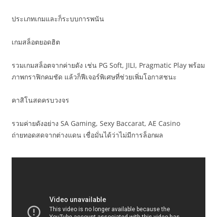
ประเภทเกมและก็ระบบการพนัน
เกมสล็อตยอดฮิต
รวมเกมสล็อตจากค่ายดัง เช่น PG Soft, JILI, Pragmatic Play พร้อม
ภาพกราฟิกคมชัด แล้วก็ฟีเจอร์พิเศษที่ช่วยเพิ่มโอกาสชนะ
คาสิโนสดครบวงจร
รวมค่ายดังอย่าง SA Gaming, Sexy Baccarat, AE Casino
ถ่ายทอดสดจากต่างแดน เชื่อมั่นได้ว่าไม่มีการล็อกผล