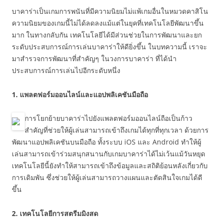
บาคาร่าเป็นเกมการพนันที่มีความนิยมไม่แพ้เกมอื่นในหมวดคาสิโน
ความนิยมของเกมนี้ไม่ได้ลดลงแม้แต่ในยุคที่เทคโนโลยีพัฒนาขึ้น
มาก ในทางกลับกัน เทคโนโลยีได้มีส่วนช่วยในการพัฒนาและยก
ระดับประสบการณ์การเล่นบาคาร่าให้ดียิ่งขึ้น ในบทความนี้ เราจะ
มาสำรวจการพัฒนาที่สำคัญๆ ในวงการบาคาร่า ที่ได้นำ
ประสบการณ์การเล่นไปอีกระดับหนึ่ง
1. แพลตฟอร์มออนไลน์และแอปพลิเคชันมือถือ
การโยกย้ายบาคาร่าไปยังแพลตฟอร์มออนไลน์ถือเป็นก้าว
สำคัญที่ช่วยให้ผู้เล่นสามารถเข้าถึงเกมได้ทุกที่ทุกเวลา ด้วยการ
พัฒนาแอปพลิเคชันบนมือถือ ทั้งระบบ iOS และ Android ทำให้ผู้
เล่นสามารถเข้าร่วมสนุกสนานกับเกมบาคาร่าได้ไม่เว้นแม้วันหยุด
เทคโนโลยีนี้ยังทำให้สามารถเข้าถึงข้อมูลและสถิติย้อนหลังเกี่ยวกับ
การเดิมพัน ซึ่งช่วยให้ผู้เล่นสามารถวางแผนและตัดสินใจเกมได้ดี
ขึ้น
2. เทคโนโลยีการสตรีมมิงสด