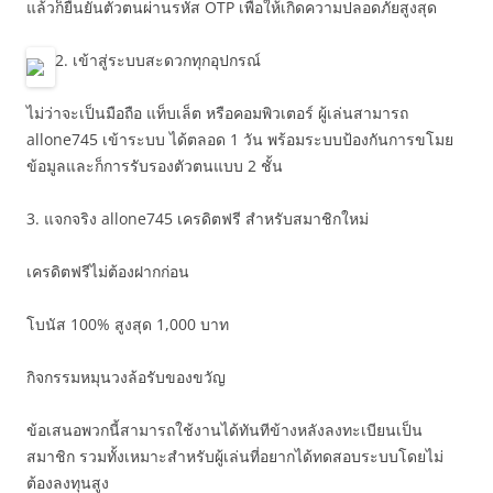
แล้วก็ยืนยันตัวตนผ่านรหัส OTP เพื่อให้เกิดความปลอดภัยสูงสุด
2. เข้าสู่ระบบสะดวกทุกอุปกรณ์
ไม่ว่าจะเป็นมือถือ แท็บเล็ต หรือคอมพิวเตอร์ ผู้เล่นสามารถ
allone745 เข้าระบบ ได้ตลอด 1 วัน พร้อมระบบป้องกันการขโมย
ข้อมูลและก็การรับรองตัวตนแบบ 2 ชั้น
3. แจกจริง allone745 เครดิตฟรี สำหรับสมาชิกใหม่
เครดิตฟรีไม่ต้องฝากก่อน
โบนัส 100% สูงสุด 1,000 บาท
กิจกรรมหมุนวงล้อรับของขวัญ
ข้อเสนอพวกนี้สามารถใช้งานได้ทันทีข้างหลังลงทะเบียนเป็น
สมาชิก รวมทั้งเหมาะสำหรับผู้เล่นที่อยากได้ทดสอบระบบโดยไม่
ต้องลงทุนสูง