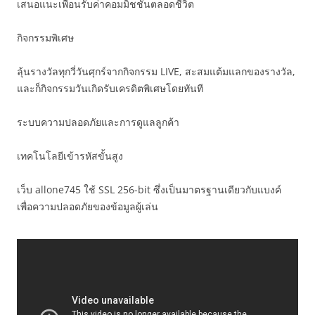
เสนอแนะเพื่อนรับค่าคอมมิชชั่นตลอดชีวิต
กิจกรรมพิเศษ
ลุ้นรางวัลทุกวี่วันศุกร์จากกิจกรรม LIVE, สะสมแต้มแลกของรางวัล,
และก็กิจกรรมวันเกิดรับเครดิตพิเศษโดยทันที
ระบบความปลอดภัยและการดูแลลูกค้า
เทคโนโลยีเข้ารหัสขั้นสูง
เว็บ allone745 ใช้ SSL 256-bit ซึ่งเป็นมาตรฐานเดียวกับแบงค์
เพื่อความปลอดภัยของข้อมูลผู้เล่น