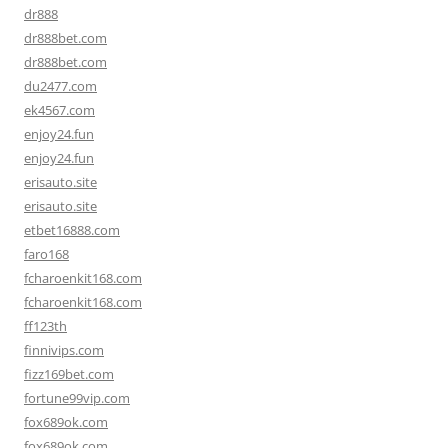
dr888
dr888bet.com
dr888bet.com
du2477.com
ek4567.com
enjoy24.fun
enjoy24.fun
erisauto.site
erisauto.site
etbet16888.com
faro168
fcharoenkit168.com
fcharoenkit168.com
ff123th
finnivips.com
fizz169bet.com
fortune99vip.com
fox689ok.com
fox689ok.com