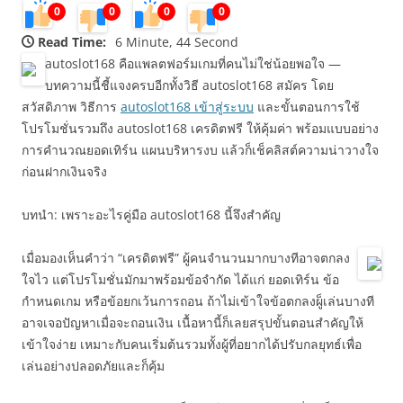
0
0
0
0
Read Time:
6 Minute, 44 Second
autoslot168 คือแพลตฟอร์มเกมที่คนไม่ใช่น้อยพอใจ —
บทความนี้ชี้แจงครบอีกทั้งวิธี autoslot168 สมัคร โดย
สวัสดิภาพ วิธีการ
autoslot168 เข้าสู่ระบบ
และขั้นตอนการใช้
โปรโมชั่นรวมถึง autoslot168 เครดิตฟรี ให้คุ้มค่า พร้อมแบบอย่าง
การคำนวณยอดเทิร์น แผนบริหารงบ แล้วก็เช็คลิสต์ความน่าวางใจ
ก่อนฝากเงินจริง
บทนำ: เพราะอะไรคู่มือ autoslot168 นี้จึงสำคัญ
เมื่อมองเห็นคำว่า “เครดิตฟรี” ผู้คนจำนวนมากบางทีอาจตกลง
ใจไว แต่โปรโมชั่นมักมาพร้อมข้อจำกัด ได้แก่ ยอดเทิร์น ข้อ
กำหนดเกม หรือข้อยกเว้นการถอน ถ้าไม่เข้าใจข้อตกลงผู็เล่นบางที
อาจเจอปัญหาเมื่อจะถอนเงิน เนื้อหานี้ก็เลยสรุปขั้นตอนสำคัญให้
เข้าใจง่าย เหมาะกับคนเริ่มต้นรวมทั้งผู้ที่อยากได้ปรับกลยุทธ์เพื่อ
เล่นอย่างปลอดภัยและก็คุ้ม