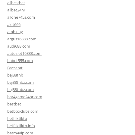
allbestbet
allbet24hr
allone745s.com
alot666
ambking
argus16888.com
audi688.com
autoslot16888.com
babet555.com
Baccarat
baj88thb
baj88thbz.com
baj88thbz.com
bar4game24hr.com
bestbet
betboxclubs.com
betflixtikto
betflixtikto.info
betm4vip.com