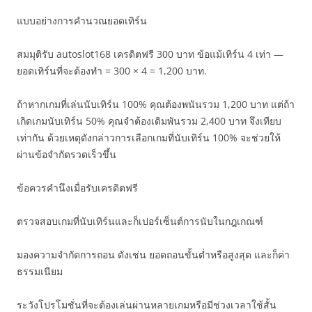
แบบอย่างการคำนวณยอดเทิร์น
สมมุติรับ autoslot168 เครดิตฟรี 300 บาท ข้อแม้เทิร์น 4 เท่า —
ยอดเทิร์นที่จะต้องทำ = 300 × 4 = 1,200 บาท.
ถ้าหากเกมที่เล่นนับเทิร์น 100% คุณต้องพนันรวม 1,200 บาท แต่ถ้า
เกิดเกมนับเทิร์น 50% คุณจำต้องเดิมพันรวม 2,400 บาท จึงเทียบ
เท่ากัน ด้วยเหตุดังกล่าวการเลือกเกมที่นับเทิร์น 100% จะช่วยให้
ผ่านข้อจำกัดรวดเร็วขึ้น
ข้อควรคำนึงเมื่อรับเครดิตฟรี
ตรวจสอบเกมที่นับเทิร์นและก็เปอร์เซ็นต์การนับในกฎเกณฑ์
มองความจำกัดการถอน ดังเช่น ยอดถอนขั้นต่ำหรือสูงสุด และก็ค่า
ธรรมเนียม
ระวังโปรโมชั่นที่จะต้องเล่นผ่านหลายเกมหรือมีช่วงเวลาใช้สั้น