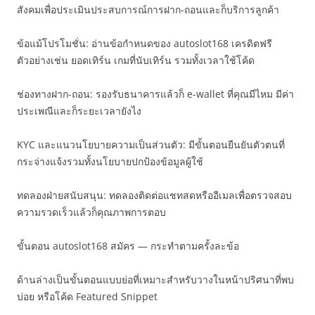
สังคมเพื่อประเมินประสบการณ์การฝาก-ถอนและก็บริการลูกค้า
ข้อแม้โปรโมชั่น: อ่านข้อกำหนดของ autoslot168 เครดิตฟรี
ตัวอย่างเช่น ยอดเทิร์น เกมที่นับเทิร์น รวมทั้งเวลาใช้โค้ด
ช่องทางฝาก-ถอน: รองรับธนาคารแล้วก็ e-wallet ที่คุณมีไหม มีค่า
ประเพณีและก็ระยะเวลายังไง
KYC และแนวนโยบายความเป็นส่วนตัว: มีขั้นตอนยืนยันตัวตนที่
กระจ่างแจ้งรวมทั้งนโยบายปกป้องข้อมูลผู้ใช้
ทดลองฝ่ายสนับสนุน: ทดลองติดต่อแชทสดหรืออีเมลเพื่อตรวจสอบ
ความรวดเร็วแล้วก็คุณภาพการตอบ
ขั้นตอน autoslot168 สมัคร — กระทำตามครั้งละข้อ
ด้านล่างเป็นขั้นตอนแบบย่อที่เหมาะสำหรับวางในหน้าปริศนาที่พบ
บ่อย หรือโค้ด Featured Snippet