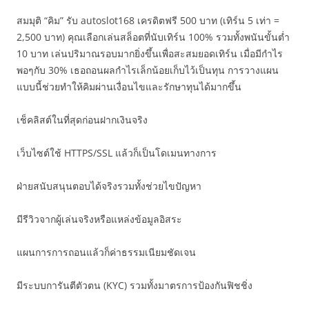
สมมุติ “คิม” รับ autoslot168 เครดิตฟรี 500 บาท (เทิร์น 5 เท่า =
2,500 บาท) คุณเลือกเล่นสล็อตที่นับเทิร์น 100% รวมทั้งพนันขั้นต่ำ
10 บาท เล่นปริมาณรอบมากยิ่งขึ้นเพื่อสะสมยอดเทิร์น เมื่อมีกำไร
พอๆกับ 30% เธอถอนผลกำไรเล็กน้อยเก็บไว้เป็นทุน การวางแผน
แบบนี้ช่วยทำให้คิมผ่านเงื่อนไขและรักษาทุนได้มากขึ้น
เช็คลิสต์ในที่สุดก่อนฝากเงินจริง
เว็บไซต์ใช้ HTTPS/SSL แล้วก็เป็นโดเมนทางการ
ฝ่ายสนับสนุนตอบได้จริงรวมทั้งช่วยไขปัญหา
มีรีวิวจากผู้เล่นจริงหรือแหล่งข้อมูลอิสระ
แผนการการถอนแล้วก็ค่าธรรมเนียมชัดเจน
มีระบบการันตีตัวตน (KYC) รวมทั้งมาตรการป้องกันฟิชชิ่ง