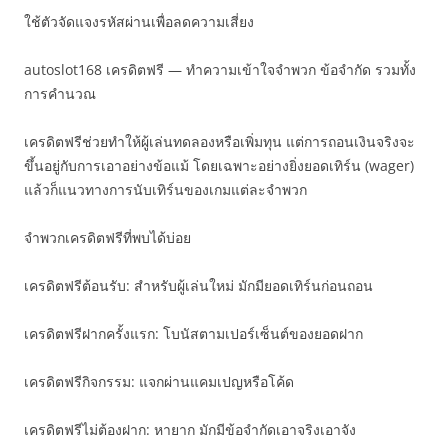
ใช้ตัวจัดแจงรหัสผ่านเพื่อลดความเสี่ยง
autoslot168 เครดิตฟรี — ทำความเข้าใจจำพวก ข้อจำกัด รวมทั้ง
การคำนวณ
เครดิตฟรีช่วยทำให้ผู้เล่นทดลองหรือเพิ่มทุน แต่การถอนเงินจริงจะ
ขึ้นอยู่กับการเอาอย่างข้อแม้ โดยเฉพาะอย่างยิ่งยอดเทิร์น (wager)
แล้วก็แนวทางการนับเทิร์นของเกมแต่ละจำพวก
จำพวกเครดิตฟรีที่พบได้บ่อย
เครดิตฟรีต้อนรับ: สำหรับผู้เล่นใหม่ มักมียอดเทิร์นก่อนถอน
เครดิตฟรีฝากครั้งแรก: โบนัสตามเปอร์เซ็นต์ของยอดฝาก
เครดิตฟรีกิจกรรม: แจกผ่านแคมเปญหรือโค้ด
เครดิตฟรีไม่ต้องฝาก: หายาก มักมีข้อจำกัดเอาจริงเอาจัง