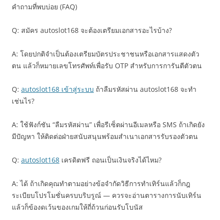
คำถามที่พบบ่อย (FAQ)
Q: สมัคร autoslot168 จะต้องเตรียมเอกสารอะไรบ้าง?
A: โดยปกติจำเป็นต้องเตรียมบัตรประชาชนหรือเอกสารแสดงตัว
ตน แล้วก็หมายเลขโทรศัพท์เพื่อรับ OTP สำหรับการการันตีตัวตน
Q:
autoslot168 เข้าสู่ระบบ
ถ้าลืมรหัสผ่าน autoslot168 จะทำ
เช่นไร?
A: ใช้ฟังก์ชัน “ลืมรหัสผ่าน” เพื่อรีเซ็ตผ่านอีเมลหรือ SMS ถ้าเกิดยัง
มีปัญหา ให้ติดต่อฝ่ายสนับสนุนพร้อมสำเนาเอกสารรับรองตัวตน
Q:
autoslot168
เครดิตฟรี ถอนเป็นเงินจริงได้ไหม?
A: ได้ ถ้าเกิดคุณทำตามอย่างข้อจำกัดวิธีการทำเทิร์นแล้วก็กฎ
ระเบียบโปรโมชั่นครบบริบรูณ์ — ควรจะอ่านตารางการนับเทิร์น
แล้วก็ข้องดเว้นของเกมให้ถี่ถ้วนก่อนรับโบนัส