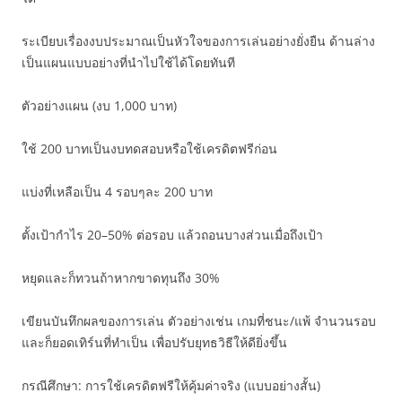
ระเบียบเรื่องงบประมาณเป็นหัวใจของการเล่นอย่างยั่งยืน ด้านล่าง
เป็นแผนแบบอย่างที่นำไปใช้ได้โดยทันที
ตัวอย่างแผน (งบ 1,000 บาท)
ใช้ 200 บาทเป็นงบทดสอบหรือใช้เครดิตฟรีก่อน
แบ่งที่เหลือเป็น 4 รอบๆละ 200 บาท
ตั้งเป้ากำไร 20–50% ต่อรอบ แล้วถอนบางส่วนเมื่อถึงเป้า
หยุดและก็ทวนถ้าหากขาดทุนถึง 30%
เขียนบันทึกผลของการเล่น ตัวอย่างเช่น เกมที่ชนะ/แพ้ จำนวนรอบ
และก็ยอดเทิร์นที่ทำเป็น เพื่อปรับยุทธวิธีให้ดียิ่งขึ้น
กรณีศึกษา: การใช้เครดิตฟรีให้คุ้มค่าจริง (แบบอย่างสั้น)