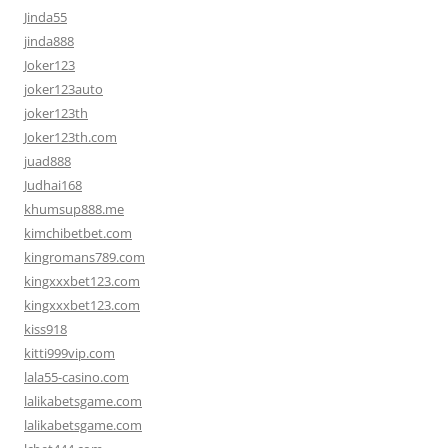
Jinda55
jinda888
Joker123
joker123auto
joker123th
Joker123th.com
juad888
Judhai168
khumsup888.me
kimchibetbet.com
kingromans789.com
kingxxxbet123.com
kingxxxbet123.com
kiss918
kitti999vip.com
lala55-casino.com
lalikabetsgame.com
lalikabetsgame.com