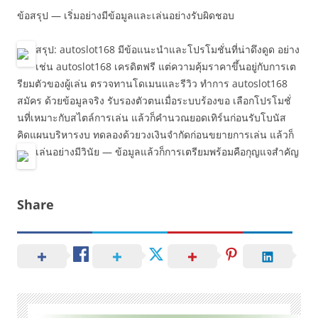
ข้อสรุป — เริ่มอย่างมีข้อมูลและเล่นอย่างรับผิดชอบ
สรุป: autoslot168 มีข้อแนะนำและโปรโมชั่นที่น่าดึงดูด อย่าง
เช่น autoslot168 เครดิตฟรี แต่ความคุ้มราคาขึ้นอยู่กับการเต
รียมตัวของผู้เล่น ตรวจทานโดเมนและรีวิว ทำการ autoslot168
สมัคร ด้วยข้อมูลจริง รับรองตัวตนเมื่อระบบร้องขอ เลือกโปรโมชั่
นที่เหมาะกับสไตล์การเล่น แล้วก็คำนวณยอดเทิร์นก่อนรับโบนัส
คิดแผนบริหารงบ ทดลองด้วยวงเงินจำกัดก่อนขยายการเล่น แล้วก็
เล่นอย่างมีวินัย — ข้อมูลแล้วก็การเตรียมพร้อมคือกุญแจสำคัญ
Share