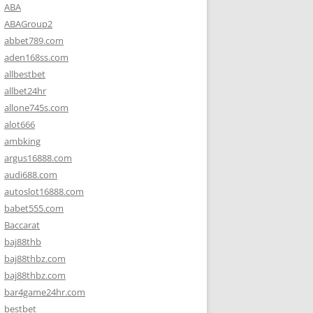
ABA
ABAGroup2
abbet789.com
aden168ss.com
allbestbet
allbet24hr
allone745s.com
alot666
ambking
argus16888.com
audi688.com
autoslot16888.com
babet555.com
Baccarat
baj88thb
baj88thbz.com
baj88thbz.com
bar4game24hr.com
bestbet