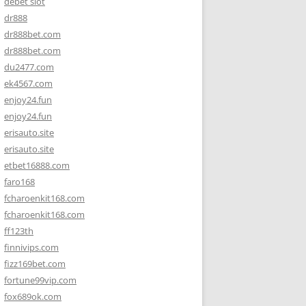
debet slot
dr888
dr888bet.com
dr888bet.com
du2477.com
ek4567.com
enjoy24.fun
enjoy24.fun
erisauto.site
erisauto.site
etbet16888.com
faro168
fcharoenkit168.com
fcharoenkit168.com
ff123th
finnivips.com
fizz169bet.com
fortune99vip.com
fox689ok.com