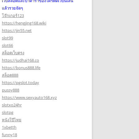
เว็บสล็อตและบาคาร่าของโครตดีเว็บนี้เล่น
แล้วรวยจัดๆ
โจ๊กเกอร์123
https://hengjing168.wiki
https://jin55.net
slot99
slot66
สล็อตเว็บตรง
https://judhai168.co
https://bonus888.life
สล็อต888
https://pgslot.today
pussy888
https://www.sexyauto168.xyz
slotxo24hr
slotpg
หนังโป๊ไทย
1xbetth
funny18