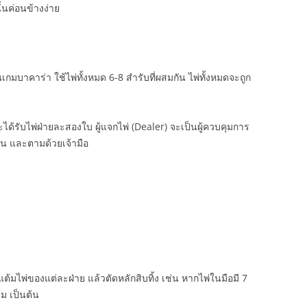
ั้นค่อนข้างง่าย
เกมบาคาร่า ใช้ไพ่ทั้งหมด 6-8 สำรับที่ผสมกัน ไพ่ทั้งหมดจะถูก
ือจะได้รับไพ่ฝ่ายละสองใบ ผู้แจกไพ่ (Dealer) จะเป็นผู้ควบคุมการ
่อน และตามด้วยเจ้ามือ
มไพ่ของแต่ละฝ่าย แล้วตัดหลักสิบทิ้ง เช่น หากไพ่ในมือมี 7
ม เป็นต้น