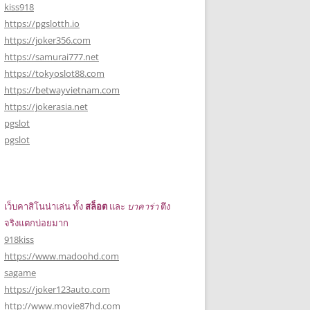
kiss918
https://pgslotth.io
https://joker356.com
https://samurai777.net
https://tokyoslot88.com
https://betwayvietnam.com
https://jokerasia.net
pgslot
pgslot
เว็บคาสิโนน่าเล่น ทั้ง
สล็อต
และ
บาคาร่า
ตึง
จริงแตกบ่อยมาก
918kiss
https://www.madoohd.com
sagame
https://joker123auto.com
http://www.movie87hd.com