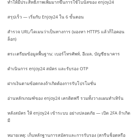
ทำให้มีประสิทธิภาพเพิ่มมากขึ้นการใช้โบนัสของ enjoy24
สรุปเร็ว — เริ่มกับ Enjoy24 ใน 6 ขั้นตอน
สำรวจ URL/โดเมนว่าเป็นทางการ (มองหา HTTPS แล้วก็ไอคอน
ล็อก)
ตระเตรียมข้อมูลพื้นฐาน: เบอร์โทรศัพท์, อีเมล, บัญชีธนาคาร
ดำเนินการ enjoy24 สมัคร และรับรอง OTP
ฝากเงินตามข้อตกลงถ้าเกิดต้องการรับโปรโมชั่น
อ่านหลักเกณฑ์ของ enjoy24 เครดิตฟรี รวมทั้งวางแผนทำเทิร์น
หลังสมัคร ให้ enjoy24 เข้าระบบ อย่างปลอดภัย — เปิด 2FA ถ้าเกิด
มี
หมายเหตุ: เก็บหลักฐานการสมัครและการรับรอง (สกรีนช็อตหรือ