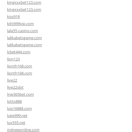
kingxxxbet123.com
kingxxxbet123.com
kiss918
kitti999vip.com
lala55-casino.com
lalikabetsgame.com
lalikabetsgame.com
lcbet444.com
lion123
lionth168.com
lionth168.com
live22
live22slot
lnw365bet.com
lotto888
luis16888.com
luke999.net
lux555.net
m4newonline.com