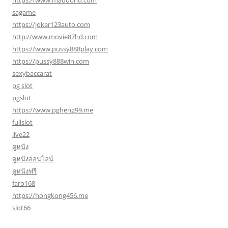
https://www.madoohd.com
sagame
https://joker123auto.com
http://www.movie87hd.com
https://www.pussy888play.com
https://pussy888win.com
sexybaccarat
pg slot
pgslot
https://www.pgheng99.me
fullslot
live22
ดูหนัง
ดูหนังออนไลน์
ดูหนังฟรี
faro168
https://hongkong456.me
slot66