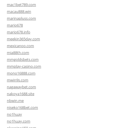
mac1bet789.com
macau888.win
marinapluss.com
mario678
mario678.info
meekin365day.com
mexicanoo.com
mia88th.com
mmgoldsbets.com
mmplay-casino.com
mono16888.com
mwin9s.com
nagawaybet.com
nakoya1688.site
nbwin.me
niseko168bet.com
no1huay
no1huay.com