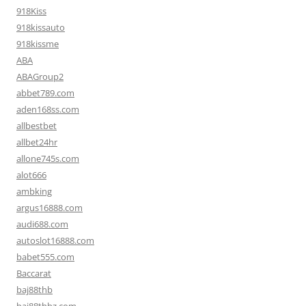
918Kiss
918kissauto
918kissme
ABA
ABAGroup2
abbet789.com
aden168ss.com
allbestbet
allbet24hr
allone745s.com
alot666
ambking
argus16888.com
audi688.com
autoslot16888.com
babet555.com
Baccarat
baj88thb