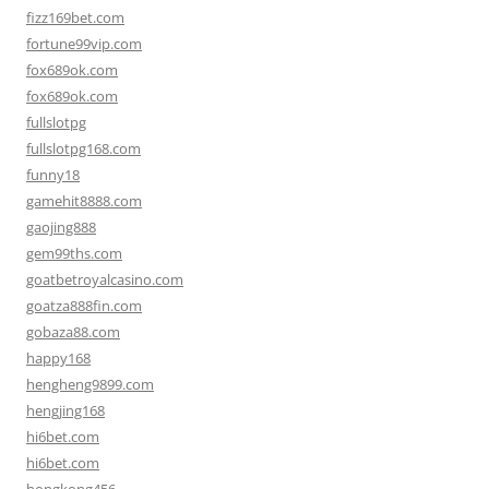
fizz169bet.com
fortune99vip.com
fox689ok.com
fox689ok.com
fullslotpg
fullslotpg168.com
funny18
gamehit8888.com
gaojing888
gem99ths.com
goatbetroyalcasino.com
goatza888fin.com
gobaza88.com
happy168
hengheng9899.com
hengjing168
hi6bet.com
hi6bet.com