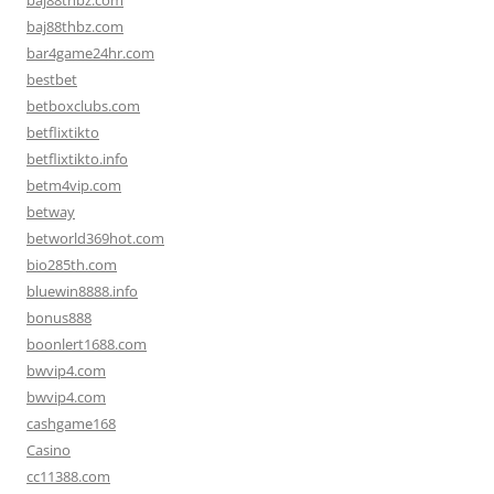
baj88thbz.com
baj88thbz.com
bar4game24hr.com
bestbet
betboxclubs.com
betflixtikto
betflixtikto.info
betm4vip.com
betway
betworld369hot.com
bio285th.com
bluewin8888.info
bonus888
boonlert1688.com
bwvip4.com
bwvip4.com
cashgame168
Casino
cc11388.com