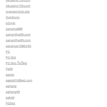
okcasino159.com
okcasino159.com
onesiamclub.site
Outdoors
p2vvip
panama888
pananthai99.com
pananthai99.com
paramax1688.info
PG
PG Slot
PG Slot เว็บใหม่
Pg99
pgceo
pggold168bet.com
pgheng
pgheng99
pgk44
PGSlot