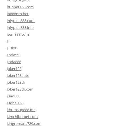
hongkong456
hubbet168.com
ib888pro.bet
infyplus888.com
infyplus888.info
item388.com
Jili
Jilislot
Jinda55
jinda888
Joker123
joker123auto
joker123th
Joker123th.com
juad888
Judhai168
khumsup888.me
kimchibetbet.com
kingromans789.com