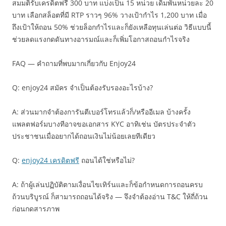
สมมติรับเครดิตฟรี 300 บาท แบ่งเป็น 15 หน่วย เดิมพันหน่วยละ 20
บาท เลือกสล็อตที่มี RTP ราวๆ 96% วางเป้ากำไร 1,200 บาท เมื่อ
ถึงเป้าให้ถอน 50% ช่วยล็อกกำไรและก็ยังเหลือทุนเล่นต่อ วิธีแบบนี้
ช่วยลดแรงกดดันทางอารมณ์และก็เพิ่มโอกาสถอนกำไรจริง
FAQ — คำถามที่พบมากเกี่ยวกับ Enjoy24
Q: enjoy24 สมัคร จำเป็นต้องรับรองอะไรบ้าง?
A: ส่วนมากจำต้องการันตีเบอร์โทรแล้วก็/หรืออีเมล บ้างครั้ง
แพลตฟอร์มบางทีอาจขอเอกสาร KYC อาทิเช่น บัตรประจำตัว
ประชาชนเมื่ออยากได้ถอนเงินไม่น้อยเลยทีเดียว
Q:
enjoy24 เครดิตฟรี
ถอนได้ใช่หรือไม่?
A: ถ้าผู้เล่นปฏิบัติตามเงื่อนไขเทิร์นและก็ข้อกำหนดการถอนครบ
ถ้วนบริบูรณ์ ก็สามารถถอนได้จริง — จึงจำต้องอ่าน T&C ให้ถี่ถ้วน
ก่อนกดสารภาพ