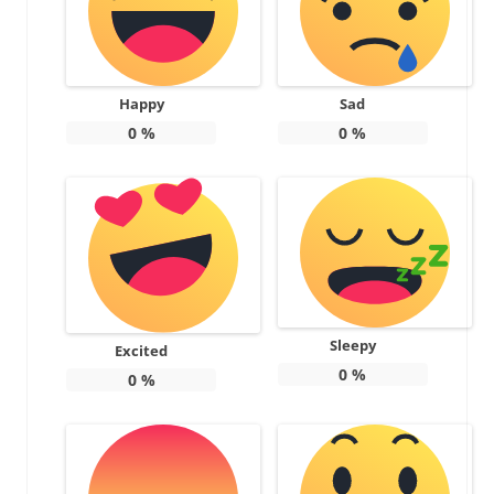
Happy
Sad
0
%
0
%
Sleepy
Excited
0
%
0
%