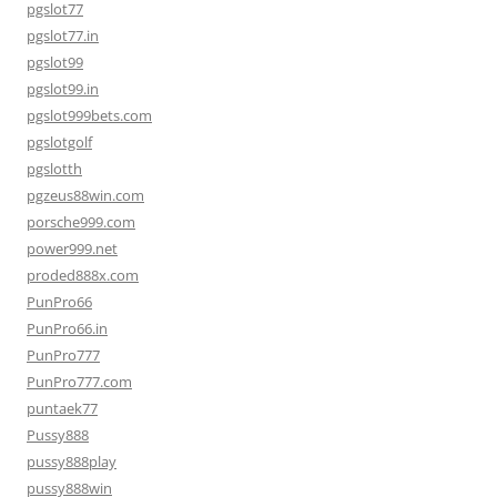
pgslot77
pgslot77.in
pgslot99
pgslot99.in
pgslot999bets.com
pgslotgolf
pgslotth
pgzeus88win.com
porsche999.com
power999.net
proded888x.com
PunPro66
PunPro66.in
PunPro777
PunPro777.com
puntaek77
Pussy888
pussy888play
pussy888win