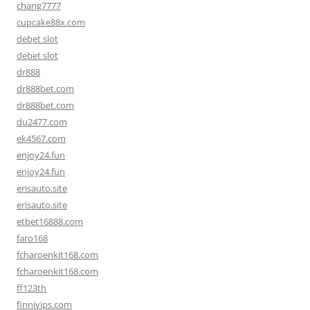
chang7777
cupcake88x.com
debet slot
debet slot
dr888
dr888bet.com
dr888bet.com
du2477.com
ek4567.com
enjoy24.fun
enjoy24.fun
erisauto.site
erisauto.site
etbet16888.com
faro168
fcharoenkit168.com
fcharoenkit168.com
ff123th
finnivips.com