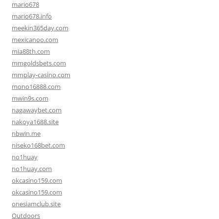
mario678
mario678.info
meekin365day.com
mexicanoo.com
mia88th.com
mmgoldsbets.com
mmplay-casino.com
mono16888.com
mwin9s.com
nagawaybet.com
nakoya1688.site
nbwin.me
niseko168bet.com
no1huay
no1huay.com
okcasino159.com
okcasino159.com
onesiamclub.site
Outdoors