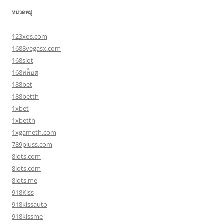
หมวดหมู่
123xos.com
1688vegasx.com
168slot
168สล็อต
188bet
188betth
1xbet
1xbetth
1xgameth.com
789pluss.com
8lots.com
8lots.com
8lots.me
918Kiss
918kissauto
918kissme