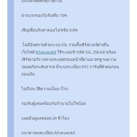
แจกเครดิตฟรีทุกวี่ทุกวัน
ฝากแรกของวันรับเพิ่ม 10%
เชิญเพื่อนรับค่าคอมไม่ชชัน 0.8%
️ ไม่มีอันตรายด้วยระบบ SSL รวมทั้งเซิร์ฟเวอร์ต่างถิ่น
เว็บไซต์
fcharoenkit
ใช้ระบบเข้ารหัส SSL 256-bit พร้อม
เซิร์ฟเวอร์จากต่างประเทศก่อนหน้าที่ผ่านมาตรฐานความ
ปลอดภัยระดับสากล มีระบบระเบียบ KYC การันตีตัวตนก่อน
ถอนเงิน
ไม่มีประวัติความเป็นมาโกง
รองรับผู้เล่นพร้อมกันจำนวนไม่ใช่น้อย
แอดมินดูแลตลอด 24 ชั่วโมง
แนวทางลงทะเบียน fcharoenkit