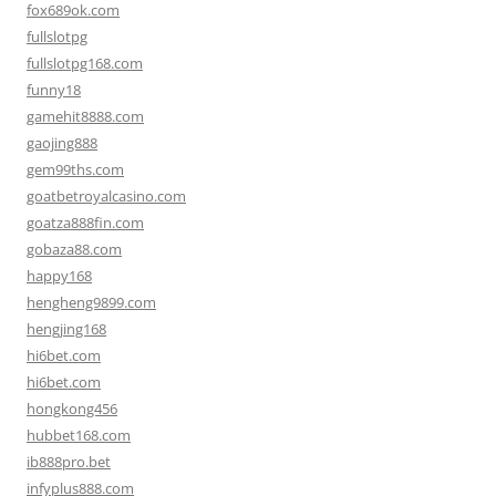
fox689ok.com
fullslotpg
fullslotpg168.com
funny18
gamehit8888.com
gaojing888
gem99ths.com
goatbetroyalcasino.com
goatza888fin.com
gobaza88.com
happy168
hengheng9899.com
hengjing168
hi6bet.com
hi6bet.com
hongkong456
hubbet168.com
ib888pro.bet
infyplus888.com