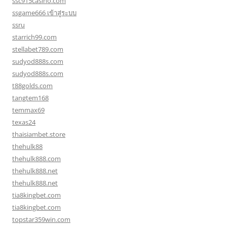
ssc915casino.com
ssgame666 เข้าสู่ระบบ
ssru
starrich99.com
stellabet789.com
sudyod888s.com
sudyod888s.com
t88golds.com
tangtem168
temmax69
texas24
thaisiambet.store
thehulk88
thehulk888.com
thehulk888.net
thehulk888.net
tia8kingbet.com
tia8kingbet.com
topstar359win.com