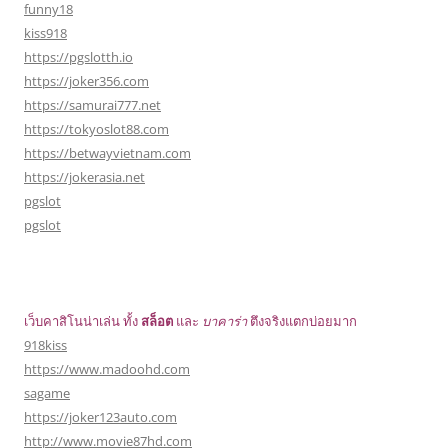
funny18
kiss918
https://pgslotth.io
https://joker356.com
https://samurai777.net
https://tokyoslot88.com
https://betwayvietnam.com
https://jokerasia.net
pgslot
pgslot
เว็บคาสิโนน่าเล่น ทั้ง
สล็อต
และ
บาคาร่า
ตึงจริงแตกบ่อยมาก
918kiss
https://www.madoohd.com
sagame
https://joker123auto.com
http://www.movie87hd.com