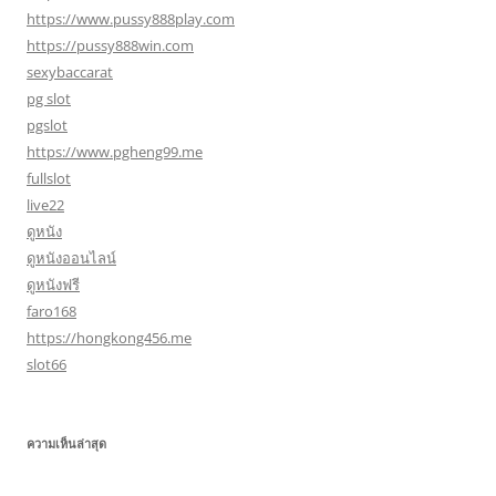
https://www.pussy888play.com
https://pussy888win.com
sexybaccarat
pg slot
pgslot
https://www.pgheng99.me
fullslot
live22
ดูหนัง
ดูหนังออนไลน์
ดูหนังฟรี
faro168
https://hongkong456.me
slot66
ความเห็นล่าสุด