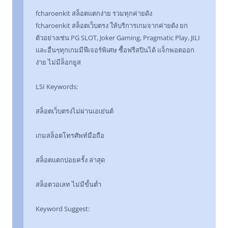
fcharoenkit สล็อตแตกง่าย รวมทุกค่ายดัง
fcharoenkit สล็อตเว็บตรง ให้บริการเกมจากค่ายดัง ยก
ตัวอย่างเช่น PG SLOT, Joker Gaming, Pragmatic Play, JILI
และอื่นๆทุกเกมมีฟีเจอร์พิเศษ ซื้อฟรีสปินได้ แจ็กพอตออก
ง่าย ไม่มีล็อกยูส
LSI Keywords:
สล็อตเว็บตรงไม่ผ่านเอเย่นต์
เกมสล็อตโทรศัพท์มือถือ
สล็อตแตกบ่อยครั้ง ล่าสุด
สล็อตวอเลท ไม่มีขั้นต่ำ
Keyword Suggest: