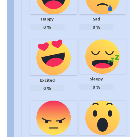
Happy
Sad
0
%
0
%
Sleepy
Excited
0
%
0
%