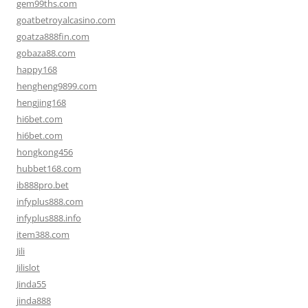
gem99ths.com
goatbetroyalcasino.com
goatza888fin.com
gobaza88.com
happy168
hengheng9899.com
hengjing168
hi6bet.com
hi6bet.com
hongkong456
hubbet168.com
ib888pro.bet
infyplus888.com
infyplus888.info
item388.com
Jili
Jilislot
Jinda55
jinda888