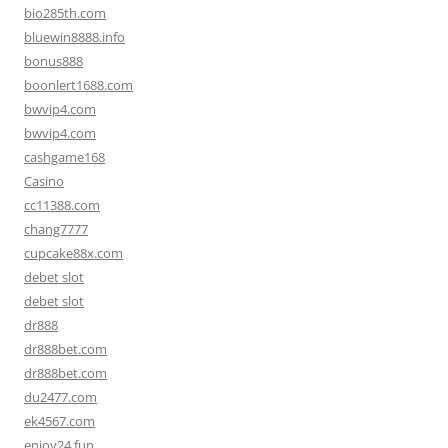
bio285th.com
bluewin8888.info
bonus888
boonlert1688.com
bwvip4.com
bwvip4.com
cashgame168
Casino
cc11388.com
chang7777
cupcake88x.com
debet slot
debet slot
dr888
dr888bet.com
dr888bet.com
du2477.com
ek4567.com
enjoy24.fun