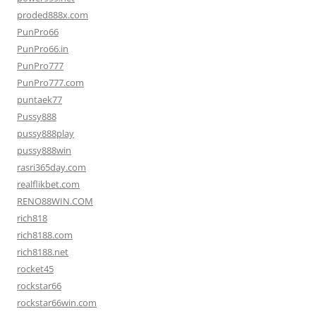
proded888x.com
PunPro66
PunPro66.in
PunPro777
PunPro777.com
puntaek77
Pussy888
pussy888play
pussy888win
rasri365day.com
realflikbet.com
RENO88WIN.COM
rich818
rich8188.com
rich8188.net
rocket45
rockstar66
rockstar66win.com