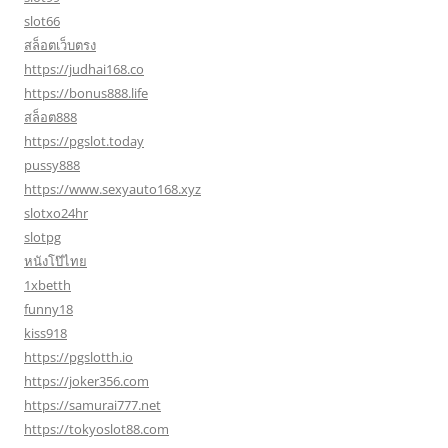
slot66
สล็อตเว็บตรง
https://judhai168.co
https://bonus888.life
สล็อต888
https://pgslot.today
pussy888
https://www.sexyauto168.xyz
slotxo24hr
slotpg
หนังโป๊ไทย
1xbetth
funny18
kiss918
https://pgslotth.io
https://joker356.com
https://samurai777.net
https://tokyoslot88.com