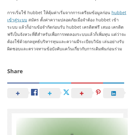
การเริ่มใช้ hubbet ให้คุ้มค่าเริ่มจากการเตรียมข้อมูลก่อน
hubbet
เข้าสู่ระบบ
สมัคร ตั้งค่าความปลอดภัยเมื่อจำต้อง hubbet เข้า
ระบบ แล้วก็อ่านข้อจำกัดก่อนรับ hubbet เครดิตฟรี เสมอ เครดิต
ฟรีเป็นจังหวะที่ดีสำหรับเพื่อการทดลองระบบแล้วก็เพิ่มทุน แต่ว่าจะ
ต้องใช้ด้วยกลยุทธ์บริหารทุนและความมีระเบียบวินัย เล่นอย่างรับ
ผิดชอบและตรวจทานข้อบังคับแคว้นเกี่ยวกับการเดิมพันก่อนร่วม
Share