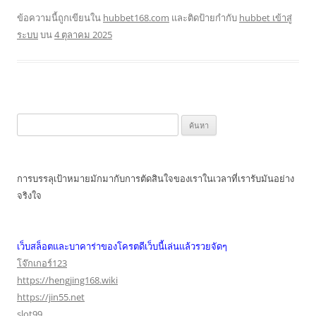
ข้อความนี้ถูกเขียนใน
hubbet168.com
และติดป้ายกำกับ
hubbet เข้าสู่
ระบบ
บน
4 ตุลาคม 2025
ค้นหา
สำหรับ:
การบรรลุเป้าหมายมักมากับการตัดสินใจของเราในเวลาที่เรารับมันอย่าง
จริงใจ
เว็บสล็อตและบาคาร่าของโครตดีเว็บนี้เล่นแล้วรวยจัดๆ
โจ๊กเกอร์123
https://hengjing168.wiki
https://jin55.net
slot99