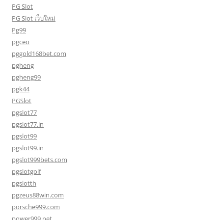
PG Slot
PG Slot เว็บใหม่
Pg99
pgceo
pggold168bet.com
pgheng
pgheng99
pgk44
PGSlot
pgslot77
pgslot77.in
pgslot99
pgslot99.in
pgslot999bets.com
pgslotgolf
pgslotth
pgzeus88win.com
porsche999.com
power999.net