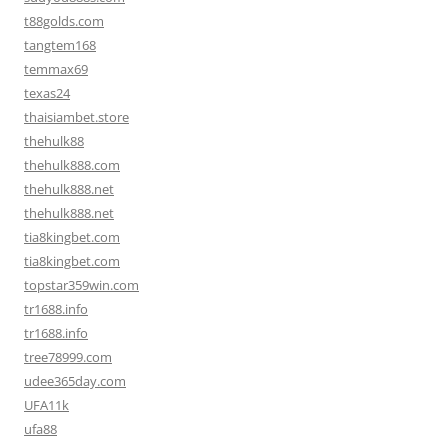
t88golds.com
tangtem168
temmax69
texas24
thaisiambet.store
thehulk88
thehulk888.com
thehulk888.net
thehulk888.net
tia8kingbet.com
tia8kingbet.com
topstar359win.com
tr1688.info
tr1688.info
tree78999.com
udee365day.com
UFA11k
ufa88