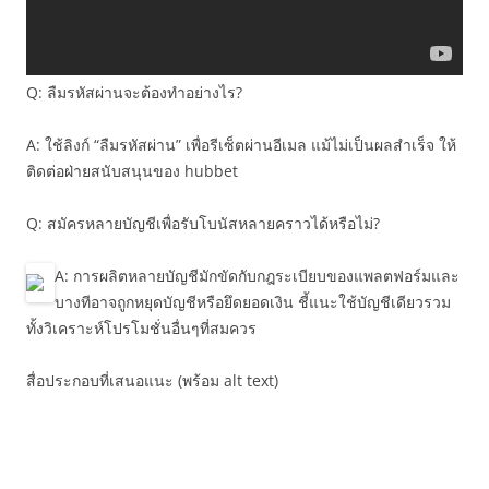
Q: ลืมรหัสผ่านจะต้องทำอย่างไร?
A: ใช้ลิงก์ “ลืมรหัสผ่าน” เพื่อรีเซ็ตผ่านอีเมล แม้ไม่เป็นผลสำเร็จ ให้
ติดต่อฝ่ายสนับสนุนของ hubbet
Q: สมัครหลายบัญชีเพื่อรับโบนัสหลายคราวได้หรือไม่?
A: การผลิตหลายบัญชีมักขัดกับกฎระเบียบของแพลตฟอร์มและ
บางทีอาจถูกหยุดบัญชีหรือยึดยอดเงิน ชี้แนะใช้บัญชีเดียวรวม
ทั้งวิเคราะห์โปรโมชั่นอื่นๆที่สมควร
สื่อประกอบที่เสนอแนะ (พร้อม alt text)