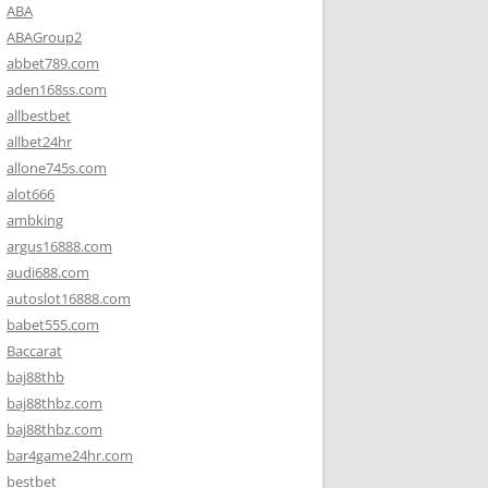
ABA
ABAGroup2
abbet789.com
aden168ss.com
allbestbet
allbet24hr
allone745s.com
alot666
ambking
argus16888.com
audi688.com
autoslot16888.com
babet555.com
Baccarat
baj88thb
baj88thbz.com
baj88thbz.com
bar4game24hr.com
bestbet