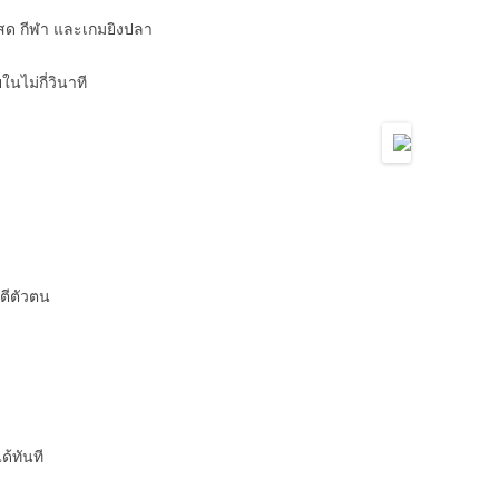
นสด กีฬา และเกมยิงปลา
นไม่กี่วินาที
ตีตัวตน
้ทันที