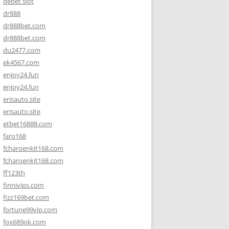
debet slot
dr888
dr888bet.com
dr888bet.com
du2477.com
ek4567.com
enjoy24.fun
enjoy24.fun
erisauto.site
erisauto.site
etbet16888.com
faro168
fcharoenkit168.com
fcharoenkit168.com
ff123th
finnivips.com
fizz169bet.com
fortune99vip.com
fox689ok.com