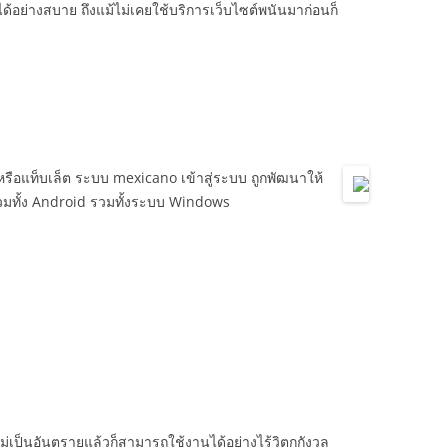
อย่างสบาย ถึงแม้ไม่เคยใช้บริการเว็บไซต์พนันมาก่อนก็
 หรือแท็บเล็ต ระบบ mexicano เข้าสู่ระบบ ถูกพัฒนาให้
 รวมทั้ง Android รวมทั้งระบบ Windows
เล่นไม่เป็นอันตรายแล้วก็สามารถใช้งานได้อย่างไร้วิตกกังวล