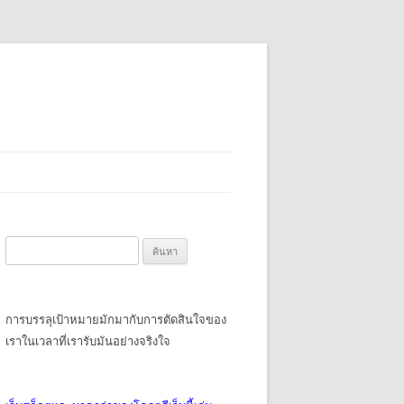
ค้นหา
สำหรับ:
การบรรลุเป้าหมายมักมากับการตัดสินใจของ
เราในเวลาที่เรารับมันอย่างจริงใจ