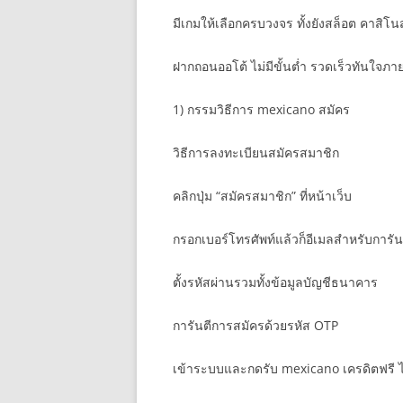
มีเกมให้เลือกครบวงจร ทั้งยังสล็อต คาสิโ
ฝากถอนออโต้ ไม่มีขั้นต่ำ รวดเร็วทันใจภายใ
1) กรรมวิธีการ mexicano สมัคร
วิธีการลงทะเบียนสมัครสมาชิก
คลิกปุ่ม “สมัครสมาชิก” ที่หน้าเว็บ
กรอกเบอร์โทรศัพท์แล้วก็อีเมลสำหรับการัน
ตั้งรหัสผ่านรวมทั้งข้อมูลบัญชีธนาคาร
การันตีการสมัครด้วยรหัส OTP
เข้าระบบและกดรับ mexicano เครดิตฟรี ได