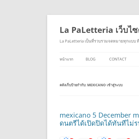
La PaLetteria เว็บไซ
La PaLetteria เป็นที่รวบรวมจดหมายทุกแบบ ที
หน้าแรก
BLOG
CONTACT
คลังเก็บป้ายกำกับ:
MEXICANO เข้าสู่ระบบ
mexicano 5 December mex
ดนตรีได้เปิดปิดได้ทันทีไม