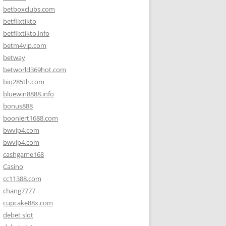
betboxclubs.com
betflixtikto
betflixtikto.info
betm4vip.com
betway
betworld369hot.com
bio285th.com
bluewin8888.info
bonus888
boonlert1688.com
bwvip4.com
bwvip4.com
cashgame168
Casino
cc11388.com
chang7777
cupcake88x.com
debet slot