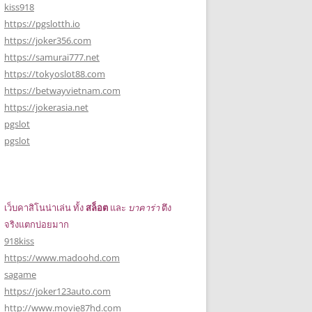
kiss918
https://pgslotth.io
https://joker356.com
https://samurai777.net
https://tokyoslot88.com
https://betwayvietnam.com
https://jokerasia.net
pgslot
pgslot
เว็บคาสิโนน่าเล่น ทั้ง
สล็อต
และ
บาคาร่า
ตึง
จริงแตกบ่อยมาก
918kiss
https://www.madoohd.com
sagame
https://joker123auto.com
http://www.movie87hd.com