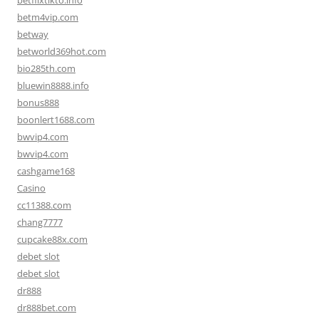
betflixtikto.info
betm4vip.com
betway
betworld369hot.com
bio285th.com
bluewin8888.info
bonus888
boonlert1688.com
bwvip4.com
bwvip4.com
cashgame168
Casino
cc11388.com
chang7777
cupcake88x.com
debet slot
debet slot
dr888
dr888bet.com