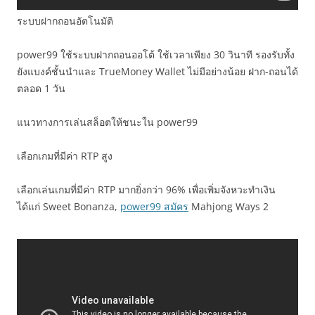
ระบบฝากถอนอัตโนมัติ
power99 ใช้ระบบฝากถอนออโต้ ใช้เวลาเพียง 30 วินาที รองรับทั้ง
ยังแบงค์ชั้นนำและ TrueMoney Wallet ไม่มีอย่างน้อย ฝาก-ถอนได้
ตลอด 1 วัน
แนวทางการเล่นสล็อตให้ชนะใน power99
เลือกเกมที่มีค่า RTP สูง
เลือกเล่นเกมที่มีค่า RTP มากยิ่งกว่า 96% เพื่อเพิ่มจังหวะทำเงิน
ได้แก่ Sweet Bonanza,
power99 สมัคร
Mahjong Ways 2