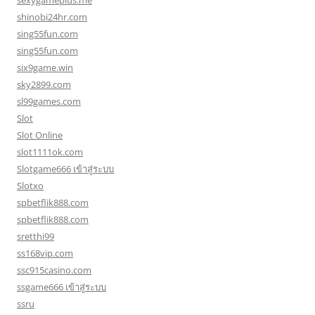
sexygameplus.me
shinobi24hr.com
sing55fun.com
sing55fun.com
six9game.win
sky2899.com
sl99games.com
Slot
Slot Online
slot1111ok.com
Slotgame666 เข้าสู่ระบบ
Slotxo
spbetflik888.com
spbetflik888.com
sretthi99
ss168vip.com
ssc915casino.com
ssgame666 เข้าสู่ระบบ
ssru