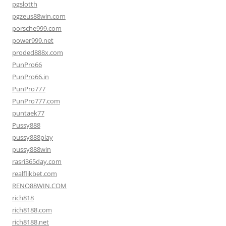
pgslotth
pgzeus88win.com
porsche999.com
power999.net
proded888x.com
PunPro66
PunPro66.in
PunPro777
PunPro777.com
puntaek77
Pussy888
pussy888play
pussy888win
rasri365day.com
realflikbet.com
RENO88WIN.COM
rich818
rich8188.com
rich8188.net