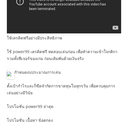
ใช้เครดิตฟรีอย่างมีประสิทธิภาพ
ใช้ power99 เครดิตฟรี ทดสอบเล่นก่อน เพื่อทำความเข้าใจกติกา
รวมทั้งฟีเจอร์ของเกม ก่อนเดิมพันด้วยเงินจริง
กำหนดงบประมาณการเล่น
ตั้งเป้ากำไรและก็ขีดจำกัดการขาดทุนในทุกๆวัน เพื่อควบคุมการ
เล่นอย่างมีวินัย
โปรโมชั่น power99 ล่าสุด
โปรโมชั่น เนื้อหา ข้อตกลง