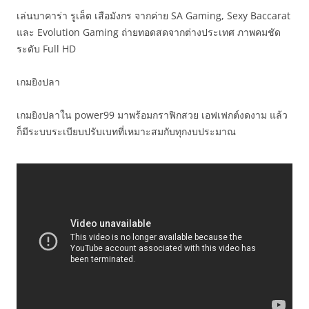
เล่นบาคาร่า รูเล็ต เสือมังกร จากค่าย SA Gaming, Sexy Baccarat
และ Evolution Gaming ถ่ายทอดสดจากต่างประเทศ ภาพคมชัด
ระดับ Full HD
เกมยิงปลา
เกมยิงปลาใน power99 มาพร้อมกราฟิกสวย เอฟเฟกต์งดงาม แล้ว
ก็มีระบบระเบียบปรับเบทที่เหมาะสมกับทุกงบประมาณ