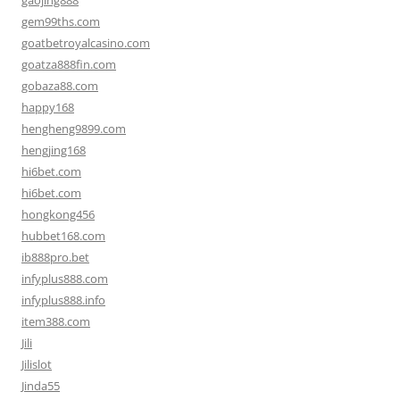
gaojing888
gem99ths.com
goatbetroyalcasino.com
goatza888fin.com
gobaza88.com
happy168
hengheng9899.com
hengjing168
hi6bet.com
hi6bet.com
hongkong456
hubbet168.com
ib888pro.bet
infyplus888.com
infyplus888.info
item388.com
Jili
Jilislot
Jinda55