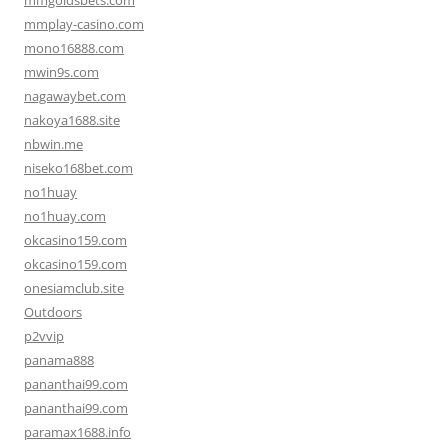
mmgoldsbets.com
mmplay-casino.com
mono16888.com
mwin9s.com
nagawaybet.com
nakoya1688.site
nbwin.me
niseko168bet.com
no1huay
no1huay.com
okcasino159.com
okcasino159.com
onesiamclub.site
Outdoors
p2vvip
panama888
pananthai99.com
pananthai99.com
paramax1688.info