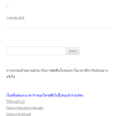
…
1 ตุลาคม 2025
ค้นหา
สำหรับ:
การบรรลุเป้าหมายมักมากับการตัดสินใจของเราในเวลาที่เรารับมันอย่าง
จริงใจ
เว็บสล็อตและบาคาร่าของโครตดีเว็บนี้เล่นแล้วรวยจัดๆ
โจ๊กเกอร์123
https://hengjing168.wiki
https://jin55.net