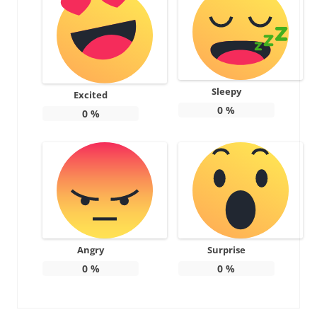
Sleepy
Excited
0
%
0
%
Angry
Surprise
0
%
0
%