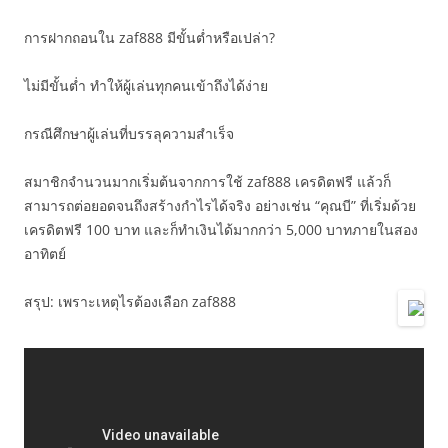
การฝากถอนใน zaf888 มีขั้นต่ำหรือเปล่า?
ไม่มีขั้นต่ำ ทำให้ผู้เล่นทุกคนเข้าถึงได้ง่าย
กรณีศึกษาผู้เล่นที่บรรลุความสำเร็จ
สมาชิกจำนวนมากเริ่มต้นจากการใช้ zaf888 เครดิตฟรี แล้วก็
สามารถต่อยอดจนถึงสร้างกำไรได้จริง อย่างเช่น “คุณบี” ที่เริ่มด้วย
เครดิตฟรี 100 บาท และก็ทำเงินได้มากกว่า 5,000 บาทภายในสอง
อาทิตย์
สรุป: เพราะเหตุไรต้องเลือก zaf888