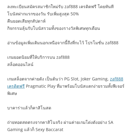
ลงทะเบียนสมัครสมาชิกใหม่รับ zaf888 เครดิตฟรี โดยทันที
โบนัสฝากแรกของวัน รับเพิ่มสูงสุด 50%
คืนยอดเสียทุกสัปดาห์
กิจกรรมลุ้นรับโบนัสรวมทั้งของรางวัลพิเศษทุกเดือน
อ่านข้อมูลเพิ่มเติมนอกเหนือจากนี้ถึงที่กะไว้ โปรโมชั่น zaf888
เกมยอดนิยมที่ให้บริการบน zaf888
สล็อตออนไลน์
เกมสล็อตจากค่ายดัง เป็นต้นว่า PG Slot, Joker Gaming,
zaf888
เครดิตฟรี
Pragmatic Play ที่มาพร้อมโบนัสแตกง่ายรวมทั้งฟีเจอร์
พิเศษ
บาคาร่าแล้วก็คาสิโนสด
ถ่ายทอดสดตรงจากคาสิโนจริง ผ่านค่ายเกมโด่งดังอย่าง SA
Gaming แล้วก็ Sexy Baccarat