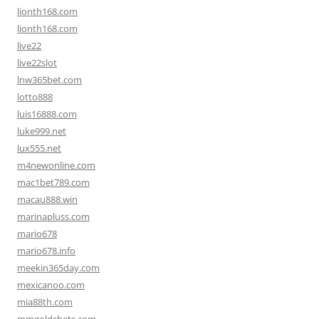
lionth168.com
lionth168.com
live22
live22slot
lnw365bet.com
lotto888
luis16888.com
luke999.net
lux555.net
m4newonline.com
mac1bet789.com
macau888.win
marinapluss.com
mario678
mario678.info
meekin365day.com
mexicanoo.com
mia88th.com