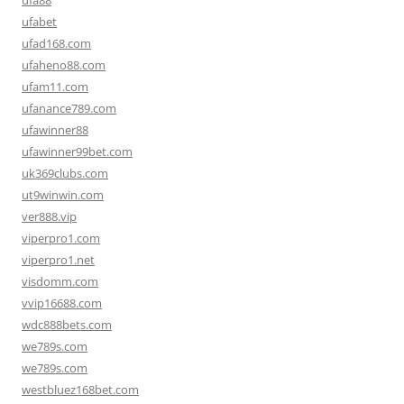
ufa88
ufabet
ufad168.com
ufaheno88.com
ufam11.com
ufanance789.com
ufawinner88
ufawinner99bet.com
uk369clubs.com
ut9winwin.com
ver888.vip
viperpro1.com
viperpro1.net
visdomm.com
vvip16688.com
wdc888bets.com
we789s.com
we789s.com
westbluez168bet.com