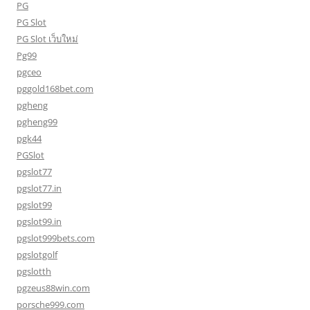
PG
PG Slot
PG Slot เว็บใหม่
Pg99
pgceo
pggold168bet.com
pgheng
pgheng99
pgk44
PGSlot
pgslot77
pgslot77.in
pgslot99
pgslot99.in
pgslot999bets.com
pgslotgolf
pgslotth
pgzeus88win.com
porsche999.com