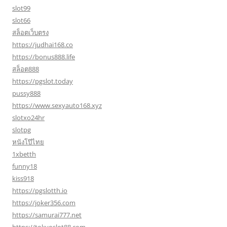
slot99
slot66
สล็อตเว็บตรง
https://judhai168.co
https://bonus888.life
สล็อต888
https://pgslot.today
pussy888
https://www.sexyauto168.xyz
slotxo24hr
slotpg
หนังโป๊ไทย
1xbetth
funny18
kiss918
https://pgslotth.io
https://joker356.com
https://samurai777.net