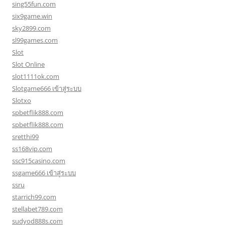
sing55fun.com
six9game.win
sky2899.com
sl99games.com
Slot
Slot Online
slot1111ok.com
Slotgame666 เข้าสู่ระบบ
Slotxo
spbetflik888.com
spbetflik888.com
sretthi99
ss168vip.com
ssc915casino.com
ssgame666 เข้าสู่ระบบ
ssru
starrich99.com
stellabet789.com
sudyod888s.com