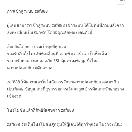
การเข้าสู่ระบบ zaf888
ผู้เล่นสามารถเข้าสู่ระบบ zaf888 เข้าระบบ ได้ในทันทีภายหลังจาก
ลงทะเบียนเป็นสมาชิก โดยมีคุณลักษณะเด่นดังนี้:
ล็อกอินได้อย่างรวดเร็วทุกที่ทุกเวลา
รองรับอีกทั้งโทรศัพท์เคลื่อนที่ คอมพิวเตอร์ และก็แท็บเล็ต
ระบบรักษาความปลอดภัย SSL คุ้มครองข้อมูลรั่วไหล
ความปลอดภัยระดับสากล
zaf888 ให้ความเอาใจใส่กับการรักษาความปลอดภัยของสมาชิก
เป็นพิเศษ ข้อมูลและก็ธุรกรรมการเงินจะถูกเข้ารหัสและรักษาอย่าง
เข้มงวด
โปรโมชั่นแล้วก็สิทธิพิเศษจาก zaf888
zaf888 จัดเต็มโปรโมชั่นสุดคุ้มให้ผู้เล่นได้ทุกวี่ทุกวัน ไม่ว่าจะเป็น: