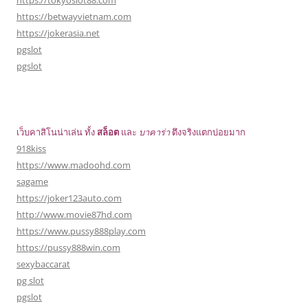
https://tokyoslot88.com
https://betwayvietnam.com
https://jokerasia.net
pgslot
pgslot
เว็บคาสิโนน่าเล่น ทั้ง
สล็อต
และ
บาคาร่า
ตึงจริงแตกบ่อยมาก
918kiss
https://www.madoohd.com
sagame
https://joker123auto.com
http://www.movie87hd.com
https://www.pussy888play.com
https://pussy888win.com
sexybaccarat
pg slot
pgslot