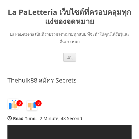
La PaLetteria เว็บไซต์ที่ครอบคลุมทุก
แง่ของจดหมาย
La PaLetteria เป็นที่รวบรวมจดหมายทุกแบบ ที่จะทำให้คุณได้รับรู้และ
ตื่นตระหนก
ข้าม
เมนู
ไป
ยัง
เนื้อหา
Thehulk88 สมัคร Secrets
0
0
Read Time:
2 Minute, 48 Second