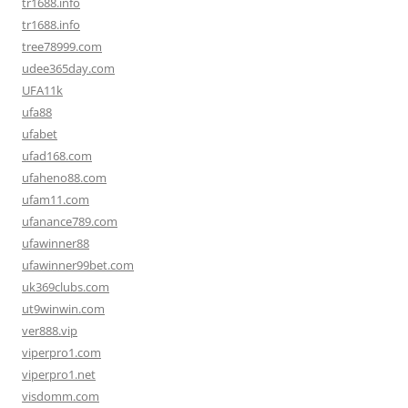
tr1688.info
tr1688.info
tree78999.com
udee365day.com
UFA11k
ufa88
ufabet
ufad168.com
ufaheno88.com
ufam11.com
ufanance789.com
ufawinner88
ufawinner99bet.com
uk369clubs.com
ut9winwin.com
ver888.vip
viperpro1.com
viperpro1.net
visdomm.com