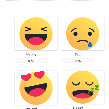
Happy
Sad
0
%
0
%
Sleepy
Excited