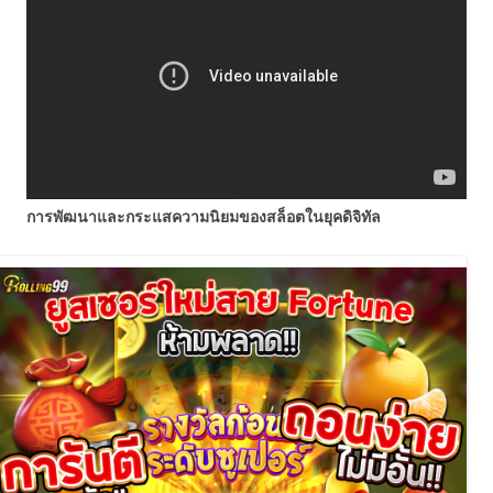
การพัฒนาและกระแสความนิยมของสล็อตในยุคดิจิทัล