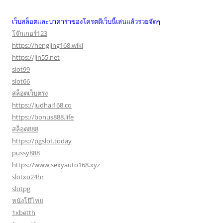
เว็บสล็อตและบาคาร่าของโครตดีเว็บนี้เล่นแล้วรวยจัดๆ
โจ๊กเกอร์123
https://hengjing168.wiki
https://jin55.net
slot99
slot66
สล็อตเว็บตรง
https://judhai168.co
https://bonus888.life
สล็อต888
https://pgslot.today
pussy888
https://www.sexyauto168.xyz
slotxo24hr
slotpg
หนังโป๊ไทย
1xbetth