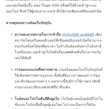
และหลงไหลยิ่งขึ้น ต่อมาในยุค 2000 สล็อตก็ได้ย้ายเข้าสู่ระบบ
ออนไลน์ ซึ่งทำให้ผู้เล่นสามารถเข้าถึงได้ง่ายเพียงแค่มีอินเทอร์เน็ต
สาเหตุของความนิยมในปัจจุบัน
ความสะดวกสบายในการเข้าถึง
:
thehulk88 เครดิตฟรี
เพียง
สมาร์ทโฟนหรือคอมพิวเตอร์ที่เชื่อมต่ออินเทอร์เน็ตก็สามารถ
สนุกกับสล็อตได้ทุกที่ทุกเวลา ไม่จำเป็นต้องเดินทางไปยังคาสิ
โนหรือบ่อน แค่เข้าสู่เว็บไซต์หรือแอพพลิเคชั่นก็สามารถเริ่ม
เล่นได้ทันที
การออกแบบเกมที่หลากหลาย
: เกมสล็อตออนไลน์ในปัจจุบันมี
ให้เลือกหลากหลายรูปแบบ ทั้งธีมที่อิงจากภาพยนตร์ การ์ตูน
และธีมวัฒนธรรมต่าง ๆ นอกจากนี้ยังมีการใช้ภาพกราฟิกที่
สวยงามและเสียงเอฟเฟกต์ที่น่าตื่นเต้น
โบนัสและโปรโมชั่นที่ดึงดูดใจ
: เว็บไซต์เกมสล็อตมักมีโปรโม
ชั่นและโบนัสเพื่อดึงดูดผู้เล่นใหม่ ไม่ว่าจะเป็นการให้เงิน