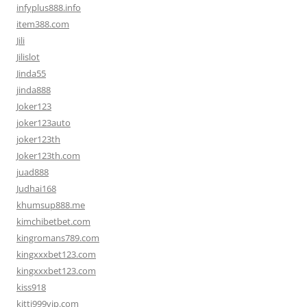
infyplus888.info
item388.com
Jili
Jilislot
Jinda55
jinda888
Joker123
joker123auto
joker123th
Joker123th.com
juad888
Judhai168
khumsup888.me
kimchibetbet.com
kingromans789.com
kingxxxbet123.com
kingxxxbet123.com
kiss918
kitti999vip.com