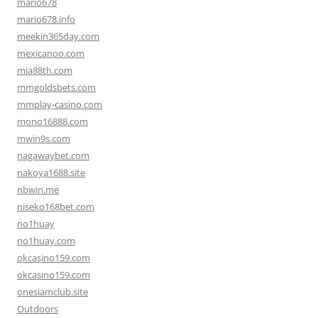
mario678
mario678.info
meekin365day.com
mexicanoo.com
mia88th.com
mmgoldsbets.com
mmplay-casino.com
mono16888.com
mwin9s.com
nagawaybet.com
nakoya1688.site
nbwin.me
niseko168bet.com
no1huay
no1huay.com
okcasino159.com
okcasino159.com
onesiamclub.site
Outdoors