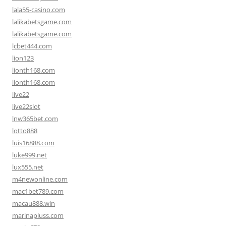
lala55-casino.com
lalikabetsgame.com
lalikabetsgame.com
lcbet444.com
lion123
lionth168.com
lionth168.com
live22
live22slot
lnw365bet.com
lotto888
luis16888.com
luke999.net
lux555.net
m4newonline.com
mac1bet789.com
macau888.win
marinapluss.com