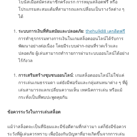
โบนัสเมื่อสมัครสมาชิกครั้งแรก การหมุนสล็อตฟรี หรือ
โปรแกรมสะสมแต้มที่สามารถแลกเปลี่ยนเป็นรางวัลต่าง ๆ
ได้
ระบบการเงินที่ทันสมัยและปลอดภัย
:
thehulk88 เครดิตฟรี
การทำธุรกรรมทางการเงินในเกมสล็อตออนไลน์ได้รับการ
พัฒนาอย่างต่อเนื่อง โดยมีระบบฝาก-ถอนที่รวดเร็วและ
ปลอดภัย ผู้เล่นสามารถทำรายการผ่านระบบออนไลน์ได้อย่าง
ไร้กังวล
การเสริมสร้างชุมชนออนไลน์
: เกมสล็อตออนไลน์ไม่ใช่แค่
การเล่นเกมธรรมดา แต่ยังมีฟอรั่มและกลุ่มสนทนาต่าง ๆ ที่ผู้
เล่นสามารถแลกเปลี่ยนความเห็น เทคนิคการเล่น หรือแม้
กระทั่งเป็นที่พบปะพูดคุยกัน
ข้อควรระวังในการเล่นสล็อต
แม้ว่าสล็อตจะเป็นที่นิยมและมีข้อดีตามที่กล่าวมา แต่ก็ยังมีข้อควร
ระวังที่ผู้เล่นควรทราบ เพื่อป้องกันปัญหาที่อาจเกิดขึ้นจากการเล่น