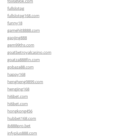
fox689ok.com
fullslotpg
fullslotpg168.com
funny18
gamehit8888.com
gaojing888
gem99ths.com
goatbetroyalcasino.com
goatza888fin.com
gobaza88.com
happy168
hengheng9899.com
hengjing168
hi6bet.com
hi6bet.com
hongkong456
hubbet168.com
ib888pro.bet
infyplus888.com