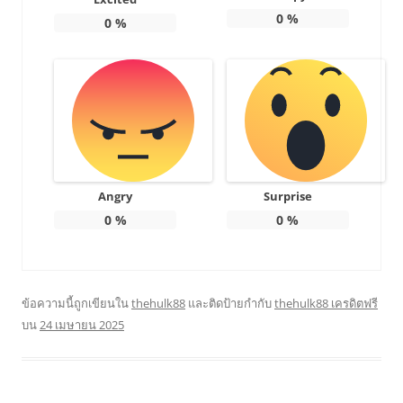
0
%
0
%
Angry
Surprise
0
%
0
%
ข้อความนี้ถูกเขียนใน
thehulk88
และติดป้ายกำกับ
thehulk88 เครดิตฟรี
บน
24 เมษายน 2025