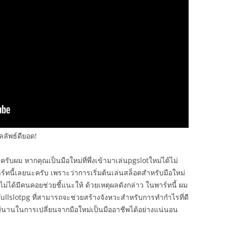
ลลัพธ์ดียอด!
ยครับผม หากคุณเป็นมือใหม่ที่พึ่งเข้ามาเล่นpgslotใหม่ได้ไม่
ี้เลยนะครับ เพราะว่าการเริ่มต้นเล่นสล็อตสำหรับมือใหม่
ุณไม่ได้มีคนคอยช่วยชี้แนะให้ ด้วยเหตุผลดังกล่าว ในพาร์ทนี้ ผม
llslotpg ที่สามารถจะช่วยสร้างจังหวะสำหรับการทำกำไรที่ดี
ไม่นานในการเปลี่ยนจากมือใหม่เป็นมืออาชีพได้อย่างแน่นอน