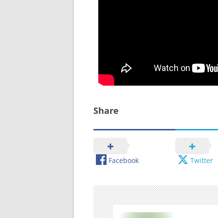
Share
Facebook
Twitter