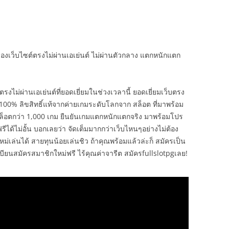
ดของเว็บไซต์ตรงไม่ผ่านเอเย่นต์ ไม่ผ่านตัวกลาง แตกหนักแตก
ตรงไม่ผ่านเอเย่นต์ที่ยอดเยี่ยมในช่วงเวลานี้ ยอดเยี่ยมเว็บตรง
้ 100% ลิขสิทธิ์แท้จากค่ายเกมระดับโลกจาก สล็อต ที่มาพร้อม
มสล็อตกว่า 1,000 เกม ยืนยันเกมแตกหนักแตกจริง มาพร้อมโปร
ได้ไม่อั้น บอกเลยว่า จัดเต็มมากกว่าเว็บไหนๆอย่างไม่ต้อง
ม่เล่นได้ สายทุนน้อยเล่นชิว ถ้าคุณพร้อมแล้วล่ะก็ สมัครเป็น
ียนสมัครสมาชิกใหม่ฟรี ไร้คุณค่าจารีต สมัครfullslotpgเลย!