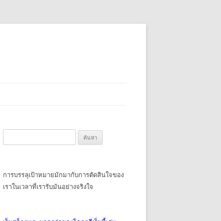
ค้นหา
สำหรับ:
การบรรลุเป้าหมายมักมากับการตัดสินใจของ
เราในเวลาที่เรารับมันอย่างจริงใจ