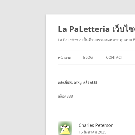
La PaLetteria เว็บไซ
La PaLetteria เป็นที่รวบรวมจดหมายทุกแบบ ที
หน้าแรก
BLOG
CONTACT
คลังเก็บหมวดหมู่:
สล็อต888
สล็อต888
Charles Peterson
15 สิงหาคม 2025