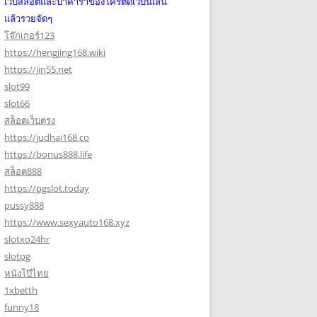
เว็บสล็อตและบาคาร่าของโครตดีเว็บนี้เล่น
แล้วรวยจัดๆ
โจ๊กเกอร์123
https://hengjing168.wiki
https://jin55.net
slot99
slot66
สล็อตเว็บตรง
https://judhai168.co
https://bonus888.life
สล็อต888
https://pgslot.today
pussy888
https://www.sexyauto168.xyz
slotxo24hr
slotpg
หนังโป๊ไทย
1xbetth
funny18