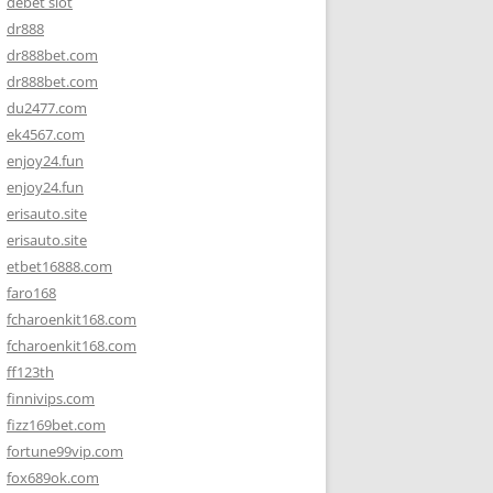
debet slot
dr888
dr888bet.com
dr888bet.com
du2477.com
ek4567.com
enjoy24.fun
enjoy24.fun
erisauto.site
erisauto.site
etbet16888.com
faro168
fcharoenkit168.com
fcharoenkit168.com
ff123th
finnivips.com
fizz169bet.com
fortune99vip.com
fox689ok.com