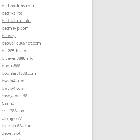
betboxclubs.com
betflixtikto
betflixtikto.info
betm4vip.com
betway
betworld369hot.com
bio285th.com
bluewin8888.info
bonus888
boonlert1688.com
bwvip4.com
bwvip4.com
cashgame168
Casino
cc11388.com
chang7777
cupcake88x.com
debet slot