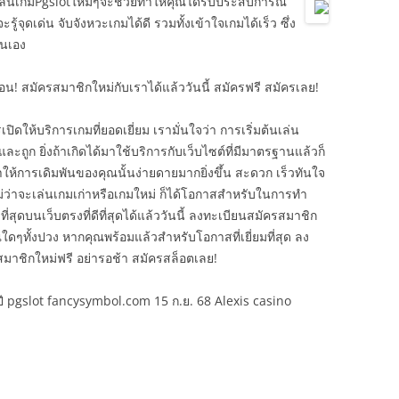
รเล่นเกมPgslotใหม่ๆจะช่วยทำให้คุณได้รับประสบการณ์
ะรู้จุดเด่น จับจังหวะเกมได้ดี รวมทั้งเข้าใจเกมได้เร็ว ซึ่ง
่นเอง
นอน! สมัครสมาชิกใหม่กับเราได้แล้ววันนี้ สมัครฟรี สมัครเลย!
ดให้บริการเกมที่ยอดเยี่ยม เรามั่นใจว่า การเริ่มต้นเล่น
ยและถูก ยิ่งถ้าเกิดได้มาใช้บริการกับเว็บไซต์ที่มีมาตรฐานแล้วก็
ำให้การเดิมพันของคุณนั้นง่ายดายมากยิ่งขึ้น สะดวก เร็วทันใจ
ไม่ว่าจะเล่นเกมเก่าหรือเกมใหม่ ก็ได้โอกาสสำหรับในการทำ
ี่สุดบนเว็บตรงที่ดีที่สุดได้แล้ววันนี้ ลงทะเบียนสมัครสมาชิก
ดๆทั้งปวง หากคุณพร้อมแล้วสำหรับโอกาสที่เยี่ยมที่สุด ลง
รสมาชิกใหม่ฟรี อย่ารอช้า สมัครสล็อตเลย!
ห่งปี pgslot fancysymbol.com 15 ก.ย. 68 Alexis casino