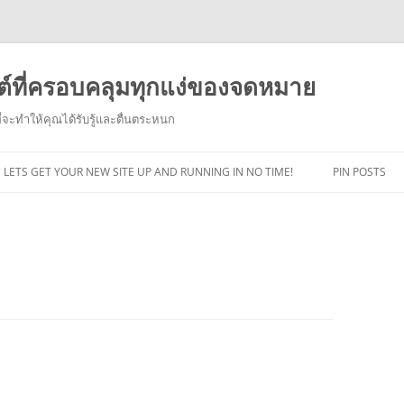
ต์ที่ครอบคลุมทุกแง่ของจดหมาย
่จะทำให้คุณได้รับรู้และตื่นตระหนก
ข้าม
ไป
LETS GET YOUR NEW SITE UP AND RUNNING IN NO TIME!
PIN POSTS
ยัง
เนื้อหา