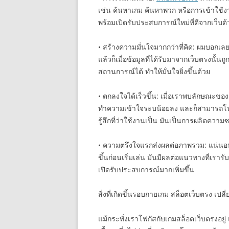
เช่น ค้นหาเกม ค้นหาพวก หรือการเข้าใช้งาน
พร้อมเปิดรับประสบการณ์ใหม่ที่ดีจากเว็บด้
• สร้างความมั่นใจมากกว่าที่คิด: ผมบอกเลย
แล้วก็เมื่อข้อมูลที่ได้รับมาจากเว็บตรงนั้น
สถานการณ์ได้ ทำให้มั่นใจยิ่งขึ้นด้วย
• ตกลงใจได้เร็วขึ้น: เมื่อเราพบลักษณะข
ทำความเข้าใจระบน้อยลง และก็สามารถโฟกัส
รู้สึกที่ว่าใช้งานเป็น มันเป็นการผลิตความซา
• ความตรึงใจแรกส่งผลต่อภาพรวม: แน่นอนว่
ขึ้นก่อนเริ่มเล่น มันมีผลต่อแนวทางที่เรารับ
เปิดรับประสบการณ์มากเพิ่มขึ้น
สิ่งที่เกิดขึ้นรอบกายเกม สล็อตเว็บตรง เปล
แม้กระทั่งเราโฟกัสกับเกมสล็อตเว็บตรงอยู่