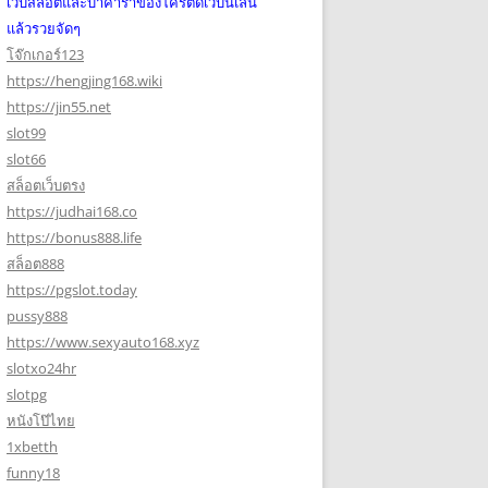
เว็บสล็อตและบาคาร่าของโครตดีเว็บนี้เล่น
แล้วรวยจัดๆ
โจ๊กเกอร์123
https://hengjing168.wiki
https://jin55.net
slot99
slot66
สล็อตเว็บตรง
https://judhai168.co
https://bonus888.life
สล็อต888
https://pgslot.today
pussy888
https://www.sexyauto168.xyz
slotxo24hr
slotpg
หนังโป๊ไทย
1xbetth
funny18