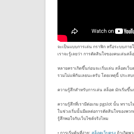
จะเป็นแบบการเล่น กราฟิก หรือระบบภายใ
เราจะรู้เลยว่า การตัดสินใจของคนเล่นสล็อต
หลายคราเกิดขึ้นก่อนจะเริ่มเล่น สล็อตเว็บ
รวมไม่แพ้กันเลยนะครับ โดยเหตุนี้ ประส
ความรู้สึกสำหรับการเล่น สล็อต มักเริ่มขึ้น
ความรู้สึกที่เรามีต่อเกม pgslot นั้น ทราบไ
ในช่วงเริ่มนั้นมีผลต่อการตัดสินใจของพวกเ
รู้สึกพอใจกับเว็บไซต์จริงไหม
• การเริ่มต้นที่ง่าย:
สล็อตเว็บตรง
ถ้าเกิดพว