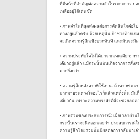
ที่มีหน้าที่สำคัญต่อความจำในระยะยาว บ่อ
เหลืออยู่ได้เด่นชัด
• ภาพจำในที่สุดส่งผลต่อการตัดสินใจต่อไ
ทางอยู่แล้วครับ ด้วยเหตุนั้น ถ้าช่วงท้ายเก
จะเกิดความรู้สึกเชิงบวกทันที และมันจะม
• ความประทับใจไม่ได้มาจากเหตุเดียว: การ
เดียวอยู่แล้ว แม้กระนั้นมันเกิดจากการสั
มากยิ่งกว่า
• ความรู้สึกหลังจากที่ใช้งาน: ถ้าหากพวก
มากมายวนดวงใจอะไรก็แล้วแต่ทั้งนั้น มันก
เดียวกัน เพราะความทรงจำที่ดีจะช่วยลดค
• ภาพรวมของประสบการณ์: เมื่อเวลาผ่านไป เ
กระนั้นเราจะคิดออกเลยว่า ประสบการณ์ใน
ความรู้สึกโดยรวมนั้นมีผลต่อการกลับมาเล่