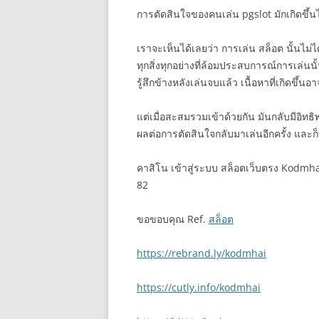
การตัดสินใจของคนเล่น pgslot มักเกิดขึ้น
เราจะเห็นได้เลยว่า การเล่น สล็อต นั้นไม่
ทุกสิ่งทุกอย่างที่ล้อมประสบการณ์การเล่นน
รู้สึกข้างหลังเล่นจบแล้ว เนื้อหาที่เกิดขึ้น
แต่เมื่อสะสมรวมเข้าด้วยกัน มันกลับมีอิท
ผลต่อการตัดสินใจกลับมาเล่นอีกครั้ง และก
คาสิโน เข้าสู่ระบบ สล็อตเว็บตรง Kodmhai
82
ขอขอบคุณ Ref.
สล็อต
https://rebrand.ly/kodmhai
https://cutly.info/kodmhai