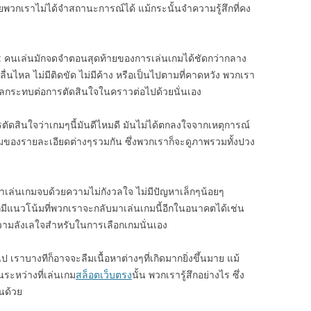
ยพวกเราไม่ได้จำสถานะการณ์ได้ แม้กระนั้นจำความรู้สึกที่คง
ป: คนเล่นมักจดจำตอนสุดท้ายของการเล่นเกมได้ชัดกว่ากลาง
มลื่นไหล ไม่มีติดขัด ไม่มีค้าง หรือเป็นไปตามที่คาดหวัง พวกเรา
ีผลกระทบต่อการตัดสินใจในคราวต่อไปด้วยนั่นเอง
ตัดสินใจว่าเกมๆนี้มันดีไหมดี มันไม่ได้ตกลงใจจากเหตุการณ์
่งสมของรายละเอียดต่างๆรวมกัน ซึ่งพวกเราก็จะดูภาพรวมทั้งปวง
เราเล่นเกมจบด้วยความไม่กังวลใจ ไม่มีปัญหาเล็กๆน้อยๆ
็มีแนวโน้มที่พวกเราจะกลับมาเล่นเกมนี้อีกในอนาคตได้เช่น
วามลังเลใจสำหรับในการเลือกเกมนั่นเอง
ราบางทีก็อาจจะลืมเนื้อหาต่างๆที่เกิดมากยิ่งขึ้นมาย แม้
ระหว่างที่เล่นเกม
สล็อตเว็บตรง
นั้น พวกเรารู้สึกอย่างไร ซึ่ง
นด้วย