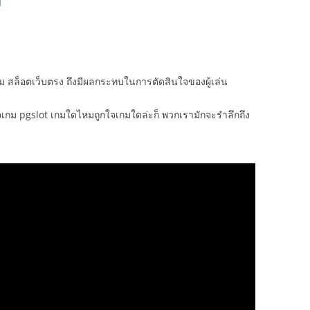
m
ล็อตเว็บตรง ถึงมีผลกระทบในการตัดสินใจของผู้เล่น
กใจเกม pgslot เกมใดไหมถูกใจเกมใดล่ะก็ พวกเรามักจะรำลึกถึง