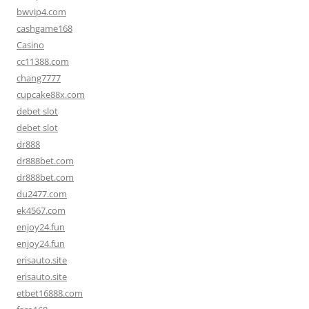
bwvip4.com
cashgame168
Casino
cc11388.com
chang7777
cupcake88x.com
debet slot
debet slot
dr888
dr888bet.com
dr888bet.com
du2477.com
ek4567.com
enjoy24.fun
enjoy24.fun
erisauto.site
erisauto.site
etbet16888.com