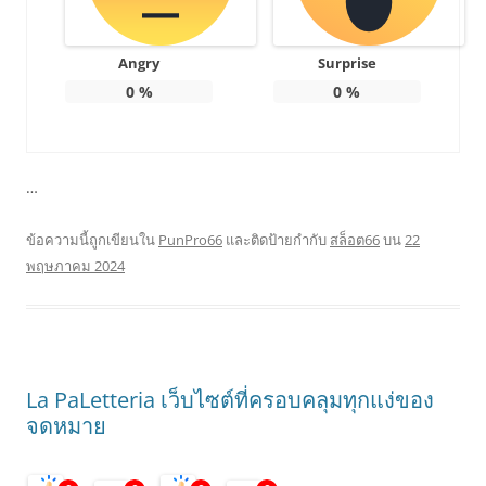
Angry
Surprise
0
%
0
%
…
ข้อความนี้ถูกเขียนใน
PunPro66
และติดป้ายกำกับ
สล็อต66
บน
22
พฤษภาคม 2024
La PaLetteria เว็บไซต์ที่ครอบคลุมทุกแง่ของ
จดหมาย