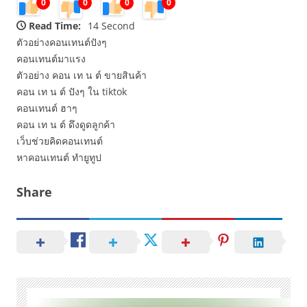
0
0
0
0
Read Time:
14 Second
ตัวอย่างคอนเทนต์ปังๆ
คอนเทนต์มาแรง
ตัวอย่าง คอน เท น ต์ ขายสินค้า
คอน เท น ต์ ปังๆ ใน tiktok
คอนเทนต์ ฮาๆ
คอน เท น ต์ ดึงดูดลูกค้า
เว็บช่วยคิดคอนเทนต์
หาคอนเทนต์ ทํายูทูป
Share