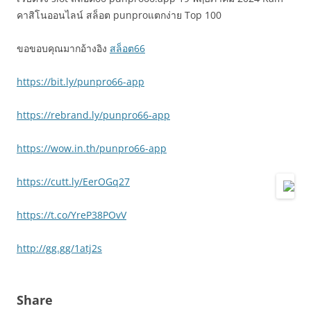
คาสิโนออนไลน์ สล็อต punproแตกง่าย Top 100
ขอขอบคุณมากอ้างอิง
สล็อต66
https://bit.ly/punpro66-app
https://rebrand.ly/punpro66-app
https://wow.in.th/punpro66-app
https://cutt.ly/EerOGq27
https://t.co/YreP38POvV
http://gg.gg/1atj2s
Share