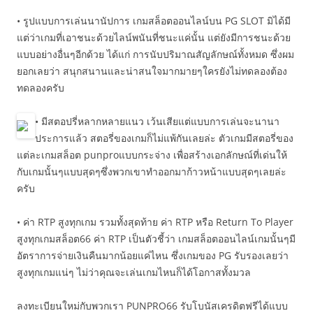
• รูปแบบการเล่นนานัปการ เกมสล็อตออนไลน์บน PG SLOT มิได้มี
แต่ว่าเกมที่เอาชนะด้วยไลน์พนันที่ชนะแค่นั้น แต่ยังมีการชนะด้วย
แบบอย่างอื่นๆอีกด้วย ได้แก่ การนับปริมาณสัญลักษณ์ทั้งหมด ซึ่งผม
ยอกเลยว่า สนุกสนานและน่าสนใจมากมายๆใครยังไม่ทดลองต้อง
ทดลองครับ
• มีสตอปรี่หลากหลายแนว เว้นเสียแต่แบบการเล่นจะนานา
ประการแล้ว สตอรี่ของเกมก็ไม่แพ้กันเลยล่ะ ตัวเกมมีสตอรี่ของ
แต่ละเกมสล็อต punproแบบกระจ่าง เพื่อสร้างเอกลักษณ์ที่เด่นให้
กับเกมนั้นๆแบบสุดๆซึ่งพวกเขาทำออกมาก้าวหน้าแบบสุดๆเลยล่ะ
ครับ
• ค่า RTP สูงทุกเกม รวมทั้งสุดท้าย ค่า RTP หรือ Return To Player
สูงทุกเกมสล็อต66 ค่า RTP เป็นตัวชี้ว่า เกมสล็อตออนไลน์เกมนั้นๆมี
อัตราการจ่ายเงินคืนมากน้อยแค่ไหน ซึ่งเกมของ PG รับรองเลยว่า
สูงทุกเกมแน่ๆ ไม่ว่าคุณจะเล่นเกมไหนก็ได้โอกาสทั้งมวล
ลงทะเบียนใหม่กับพวกเรา PUNPRO66 รับโบนัสเครดิตฟรีได้แบบ