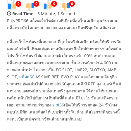
0
0
0
0
Read Time:
5 Minute, 1 Second
PUNPRO66 สล็อตเว็บไซต์ตรงที่เยี่ยมที่สุดในเอเชีย ศูนย์รวมเกม
สล็อตระดับโลกมากมายก่ายกอง แจกเครดิตฟรีทุกวัน สมัครเลย!
สล็อตเว็บไซต์ตรงที่เหมาะสมที่สุดในทวีปเอเชีย พร้อมให้บริการกับ
คุณแล้ววันนี้ เพียงแต่คุณมาสมัครสมาชิกใหม่กับพวกเรา สล็อตปัน
โปรเว็บไซต์ตรงไม่ผ่านเอเย่นต์ เว็บตรงแท้ 100% ศูนย์รวมเกม
สล็อตสุดยอดเยอะมาก แหล่งรวมเกมชั้นแนวหน้ากว่า 4,000 เกม
จากค่ายชั้นนำ ไม่ว่าจะเป็น PG SLOT, LIVE22, SLOTXO, AMB
SLOT,
สล็อต66
ASK ME BET, EVO PLAY และก็ค่ายเกมอื่นๆอีก
มากมาย อัดแน่นไปด้วยเกมslot66คุณภาพดี มี RTP สูง เปอร์เซ็นต์
แตกง่าย แตกหนัก รวมทั้งแตกจริงสูงมากมาย ให้ท่านได้สนุกและ
เพลิดเพลินใจไปกับการเดิมพันที่ตื่นเต้น มีโปรโมชั่นและกิจกรรม
เยอะมากมากมายก่ายกอง
slot66
เปิดให้บริการตลอด 24 ชั่วโมง
แบบไม่มีพัก เล่นสล็อตได้แบบชิวๆทั้งวัน ห้ามเสียโอกาสดีๆอย่างนี้
ลงทะเบียนสมัครสมาชิกแล้วมาสนุกกันเลย!