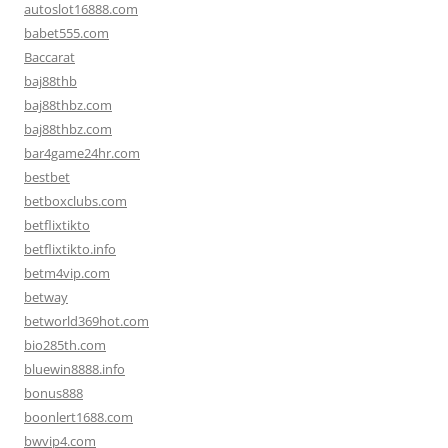
autoslot16888.com
babet555.com
Baccarat
baj88thb
baj88thbz.com
baj88thbz.com
bar4game24hr.com
bestbet
betboxclubs.com
betflixtikto
betflixtikto.info
betm4vip.com
betway
betworld369hot.com
bio285th.com
bluewin8888.info
bonus888
boonlert1688.com
bwvip4.com