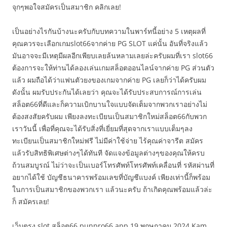
จุกๆพอใจสมัครเป็นสมาชิก คลิกเลย!
เป็นอย่างไรกันบ้างนะครับกับบทความในพาร์ทนี้อย่าง 5 เหตุผลที่
คุณควรจะเลือกเกมslot66จากค่าย PG SLOT แค่นั้น อันที่จริงแล้ว
มันอาจจะมีเหตุมีผลอีกเพียบเลยล้นหลามเลยล่ะครับผมที่เรา slot66
ต้องการจะให้ท่านได้ลองเล่นเกมสล็อตออนไลน์จากค่าย PG ส่วนตัว
แล้ว ผมถือได้ว่าแฟนตัวยงของเกมจากค่าย PG เลยก็ว่าได้ครับผม
ดังนั้น ผมรับประกันได้เลยว่า คุณจะได้รับประสบการณ์การเล่น
สล็อต66ที่ดีและก็ความเบิกบานใจแบบจัดเต็มจากพวกเราอย่างไม่
ต้องสงสัยครับผม เพียงลงทะเบียนเป็นสมาชิกใหม่สล็อต66กับพวก
เราวันนี้ เพื่อที่คุณจะได้รับสิ่งที่เยี่ยมที่สุดจากเราแบบเต็มๆลง
ทะเบียนเป็นสมาชิกใหม่ฟรี ไม่มีค่าใช้จ่าย ไร้คุณค่าจารีต สมัคร
แล้วรับสิทธิพิเศษต่างๆได้ทันที จัดแจงข้อมูลต่างๆของคุณให้ครบ
ถ้วนสมบูรณ์ ไม่ว่าจะเป็นเบอร์โทรศัพท์โทรศัพท์เคลื่อนที่ รหัสผ่านที่
อยากได้ใช้ บัญชีธนาคารพร้อมเลขที่บัญชีแบงค์ เพียงเท่านี้ก็พร้อม
ในการเป็นสมาชิกของพวกเรา แล้วนะครับ ถ้าเกิดคุณพร้อมแล้วล่ะ
ก็ สมัครเลย!
เว็บตรง slot สล็อต66 punpro66.app 19 พฤษภาคม 2024 Kam