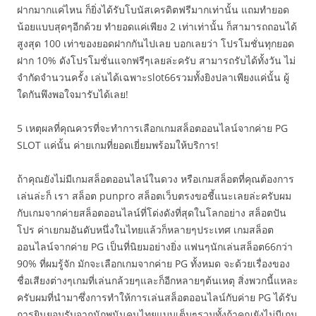
ฝากมากแค่ไหน ก็ยิ่งได้รับโบนัสเครดิตฟรีมากเท่านั้น แถมทำยอด
น้อยแบบสุดๆอีกด้วย ทำยอดแค่เพียง 2 เท่าเท่านั้น ก็สามารถถอนได้
สูงสุด 100 เท่าของยอดฝากกันไปเลย บอกเลยว่า โปรโมชั่นทุกยอด
ฝาก 10% ดังโปรโมชั่นแจกฟรีๆเลยล่ะครับ สามารถรับได้ทั้งวัน ไม่
จำกัดจำนวนครั้ง เล่นได้เฉพาะslot66รวมทั้งยิงปลาเพียงแค่นั้น ผู้
ใดกันพึงพอใจมารับได้เลย!
5 เหตุผลที่คุณควรที่จะทำการเลือกเกมสล็อตออนไลน์จากค่าย PG
SLOT แค่นั้น ค่ายเกมที่ยอดเยี่ยมพร้อมให้บริการ!
ถ้าคุณยังไม่มีเกมสล็อตออนไลน์ในดวง หรือเกมสล็อตที่คุณต้องการ
เล่นล่ะก็ เรา สล็อต punpro สล็อตเว็บตรงขอชี้แนะเลยล่ะครับผม
กับเกมจากค่ายสล็อตออนไลน์ที่โด่งดังที่สุดในโลกอย่าง สล็อตปัน
โปร ค่าเยกมอันดับหนึ่งในไทยแล้วก็หลายๆประเทศ เกมสล็อต
ออนไลน์จากค่าย PG เป็นที่นิยมอย่างยิ่ง แฟนๆนักเล่นสล็อต66กว่า
90% ที่ผมรู้จัก มักจะเลือกเกมจากค่าย PG ทั้งหมด จะด้วยเรื่องของ
ชื่อเสียงต่างๆเกมที่เล่นกล้วยๆและก็อีกหลายๆต้นเหตุ สิ่งพวกนี้แหละ
ครับผมที่นำมาซึ่งการทำให้การเล่นสล็อตออนไลน์กับค่าย PG ได้รับ
การยินยอมรับจากนักพนันคนไทยแบบเต็มๆรวมทั้งถ้าคุณยังไม่มีเกม