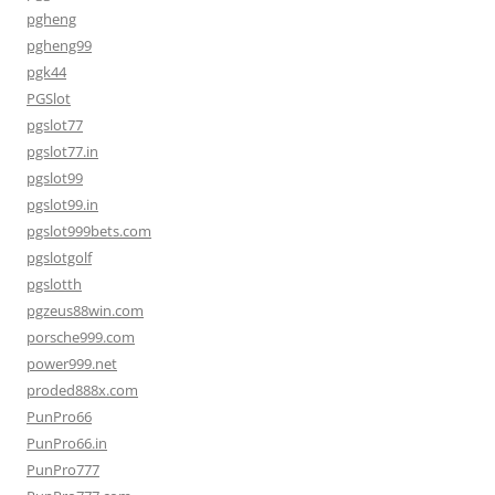
pgheng
pgheng99
pgk44
PGSlot
pgslot77
pgslot77.in
pgslot99
pgslot99.in
pgslot999bets.com
pgslotgolf
pgslotth
pgzeus88win.com
porsche999.com
power999.net
proded888x.com
PunPro66
PunPro66.in
PunPro777