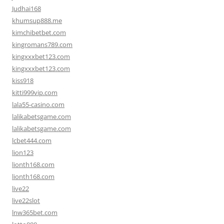
Judhai168
khumsup888.me
kimchibetbet.com
kingromans789.com
kingxxxbet123.com
kingxxxbet123.com
kiss918
kitti999vip.com
lala55-casino.com
lalikabetsgame.com
lalikabetsgame.com
lcbet444.com
lion123
lionth168.com
lionth168.com
live22
live22slot
lnw365bet.com