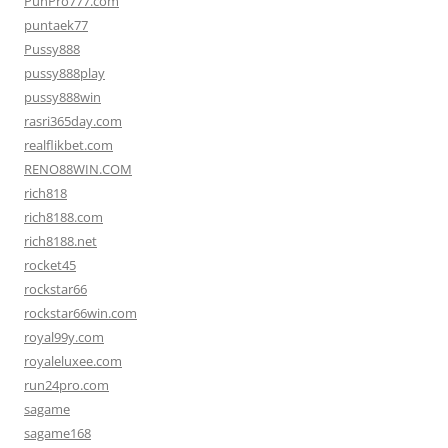
PunPro777.com
puntaek77
Pussy888
pussy888play
pussy888win
rasri365day.com
realflikbet.com
RENO88WIN.COM
rich818
rich8188.com
rich8188.net
rocket45
rockstar66
rockstar66win.com
royal99y.com
royaleluxee.com
run24pro.com
sagame
sagame168