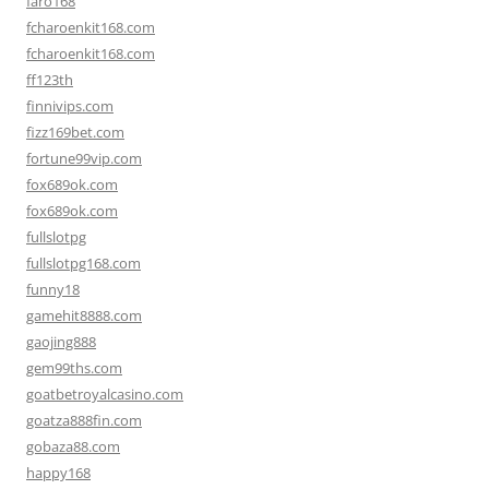
faro168
fcharoenkit168.com
fcharoenkit168.com
ff123th
finnivips.com
fizz169bet.com
fortune99vip.com
fox689ok.com
fox689ok.com
fullslotpg
fullslotpg168.com
funny18
gamehit8888.com
gaojing888
gem99ths.com
goatbetroyalcasino.com
goatza888fin.com
gobaza88.com
happy168