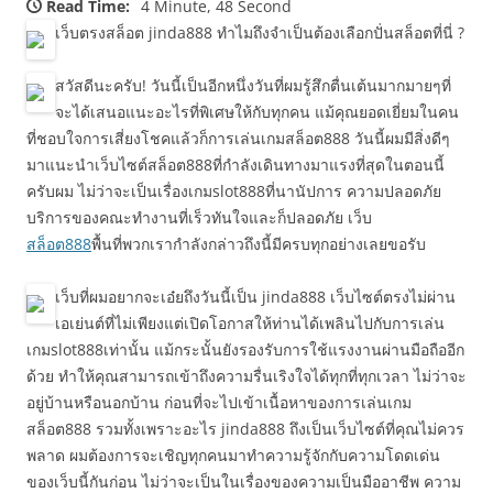
Read Time:
4 Minute, 48 Second
เว็บตรงสล็อต jinda888 ทำไมถึงจำเป็นต้องเลือกปั่นสล็อตที่นี่ ?
สวัสดีนะครับ! วันนี้เป็นอีกหนึ่งวันที่ผมรู้สึกตื่นเต้นมากมายๆที่
จะได้เสนอแนะอะไรที่พิเศษให้กับทุกคน แม้คุณยอดเยี่ยมในคน
ที่ชอบใจการเสี่ยงโชคแล้วก็การเล่นเกมสล็อต888 วันนี้ผมมีสิ่งดีๆ
มาแนะนำเว็บไซต์สล็อต888ที่กำลังเดินทางมาแรงที่สุดในตอนนี้
ครับผม ไม่ว่าจะเป็นเรื่องเกมslot888ที่นานัปการ ความปลอดภัย
บริการของคณะทำงานที่เร็วทันใจและก็ปลอดภัย เว็บ
สล็อต888
พื้นที่พวกเรากำลังกล่าวถึงนี้มีครบทุกอย่างเลยขอรับ
เว็บที่ผมอยากจะเอ๋ยถึงวันนี้เป็น jinda888 เว็บไซต์ตรงไม่ผ่าน
เอเย่นต์ที่ไม่เพียงแต่เปิดโอกาสให้ท่านได้เพลินไปกับการเล่น
เกมslot888เท่านั้น แม้กระนั้นยังรองรับการใช้แรงงานผ่านมือถืออีก
ด้วย ทำให้คุณสามารถเข้าถึงความรื่นเริงใจได้ทุกที่ทุกเวลา ไม่ว่าจะ
อยู่บ้านหรือนอกบ้าน ก่อนที่จะไปเข้าเนื้อหาของการเล่นเกม
สล็อต888 รวมทั้งเพราะอะไร jinda888 ถึงเป็นเว็บไซต์ที่คุณไม่ควร
พลาด ผมต้องการจะเชิญทุกคนมาทำความรู้จักกับความโดดเด่น
ของเว็บนี้กันก่อน ไม่ว่าจะเป็นในเรื่องของความเป็นมืออาชีพ ความ