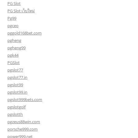
PG Slot
PG Slot เว็บใหม่
Pg99
pgceo
pggold168bet.com
pgheng
pgheng99
pgk44
PGSlot
pgslot77
pgslot77.in
pgslot99
pgslot99.in
pgslot999bets.com
pgslotgolf
pgslotth
pgzeus88win.com
porsche999.com
power999.net