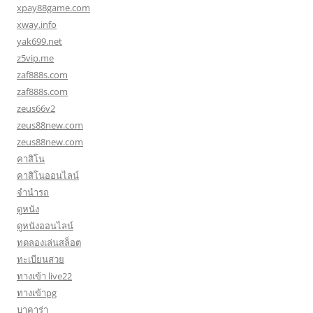
xpay88game.com
xway.info
yak699.net
z5vip.me
zaf888s.com
zaf888s.com
zeus66v2
zeus88new.com
zeus88new.com
คาสิโน
คาสิโนออนไลน์
จำนำรถ
ดูหนัง
ดูหนังออนไลน์
ทดลองเล่นสล็อต
ทะเบียนสวย
ทางเข้า live22
ทางเข้าpg
บาคาร่า