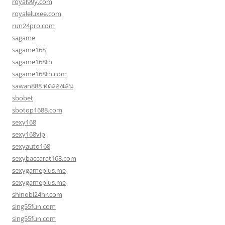
royal99y.com
royaleluxee.com
run24pro.com
sagame
sagame168
sagame168th
sagame168th.com
sawan888 ทดลองเล่น
sbobet
sbotop1688.com
sexy168
sexy168vip
sexyauto168
sexybaccarat168.com
sexygameplus.me
sexygameplus.me
shinobi24hr.com
sing55fun.com
sing55fun.com