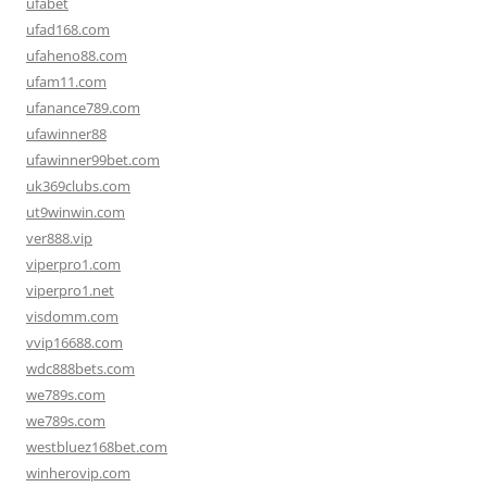
ufabet
ufad168.com
ufaheno88.com
ufam11.com
ufanance789.com
ufawinner88
ufawinner99bet.com
uk369clubs.com
ut9winwin.com
ver888.vip
viperpro1.com
viperpro1.net
visdomm.com
vvip16688.com
wdc888bets.com
we789s.com
we789s.com
westbluez168bet.com
winherovip.com