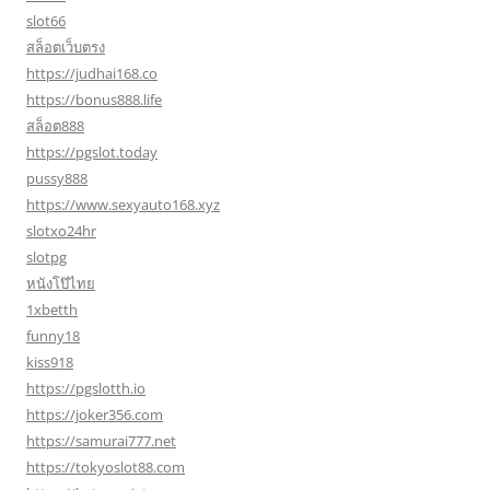
slot66
สล็อตเว็บตรง
https://judhai168.co
https://bonus888.life
สล็อต888
https://pgslot.today
pussy888
https://www.sexyauto168.xyz
slotxo24hr
slotpg
หนังโป๊ไทย
1xbetth
funny18
kiss918
https://pgslotth.io
https://joker356.com
https://samurai777.net
https://tokyoslot88.com