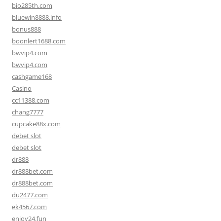
bio285th.com
bluewin8888.info
bonus888
boonlert1688.com
bwvip4.com
bwvip4.com
cashgame168
Casino
cc11388.com
chang7777
cupcake88x.com
debet slot
debet slot
dr888
dr888bet.com
dr888bet.com
du2477.com
ek4567.com
enjoy24.fun