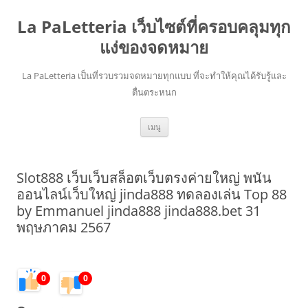
La PaLetteria เว็บไซต์ที่ครอบคลุมทุก
แง่ของจดหมาย
La PaLetteria เป็นที่รวบรวมจดหมายทุกแบบ ที่จะทำให้คุณได้รับรู้และ
ตื่นตระหนก
ข้าม
เมนู
ไป
ยัง
เนื้อหา
Slot888 เว็บเว็บสล็อตเว็บตรงค่ายใหญ่ พนัน
ออนไลน์เว็บใหญ่ jinda888 ทดลองเล่น Top 88
by Emmanuel jinda888 jinda888.bet 31
พฤษภาคม 2567
0
0