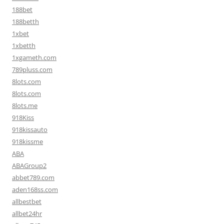
188bet
188betth
1xbet
1xbetth
1xgameth.com
789pluss.com
8lots.com
8lots.com
8lots.me
918Kiss
918kissauto
918kissme
ABA
ABAGroup2
abbet789.com
aden168ss.com
allbestbet
allbet24hr