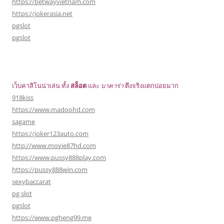
https://betwayvietnam.com
https://jokerasia.net
pgslot
pgslot
เว็บคาสิโนน่าเล่น ทั้ง
สล็อต
และ
บาคาร่า
ตึงจริงแตกบ่อยมาก
918kiss
https://www.madoohd.com
sagame
https://joker123auto.com
http://www.movie87hd.com
https://www.pussy888play.com
https://pussy888win.com
sexybaccarat
pg slot
pgslot
https://www.pgheng99.me