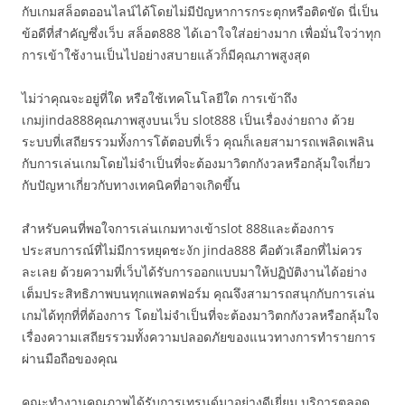
กับเกมสล็อตออนไลน์ได้โดยไม่มีปัญหาการกระตุกหรือติดขัด นี่เป็น
ข้อดีที่สำคัญซึ่งเว็บ สล็อต888 ได้เอาใจใส่อย่างมาก เพื่อมั่นใจว่าทุก
การเข้าใช้งานเป็นไปอย่างสบายแล้วก็มีคุณภาพสูงสุด
ไม่ว่าคุณจะอยู่ที่ใด หรือใช้เทคโนโลยีใด การเข้าถึง
เกมjinda888คุณภาพสูงบนเว็บ slot888 เป็นเรื่องง่ายถาง ด้วย
ระบบที่เสถียรรวมทั้งการโต้ตอบที่เร็ว คุณก็เลยสามารถเพลิดเพลิน
กับการเล่นเกมโดยไม่จำเป็นที่จะต้องมาวิตกกังวลหรือกลุ้มใจเกี่ยว
กับปัญหาเกี่ยวกับทางเทคนิคที่อาจเกิดขึ้น
สำหรับคนที่พอใจการเล่นเกมทางเข้าslot 888และต้องการ
ประสบการณ์ที่ไม่มีการหยุดชะงัก jinda888 คือตัวเลือกที่ไม่ควร
ละเลย ด้วยความที่เว็บได้รับการออกแบบมาให้ปฏิบัติงานได้อย่าง
เต็มประสิทธิภาพบนทุกแพลตฟอร์ม คุณจึงสามารถสนุกกับการเล่น
เกมได้ทุกที่ที่ต้องการ โดยไม่จำเป็นที่จะต้องมาวิตกกังวลหรือกลุ้มใจ
เรื่องความเสถียรรวมทั้งความปลอดภัยของแนวทางการทำรายการ
ผ่านมือถือของคุณ
คณะทำงานคุณภาพได้รับการเทรนด์มาอย่างดีเยี่ยม บริการตลอด