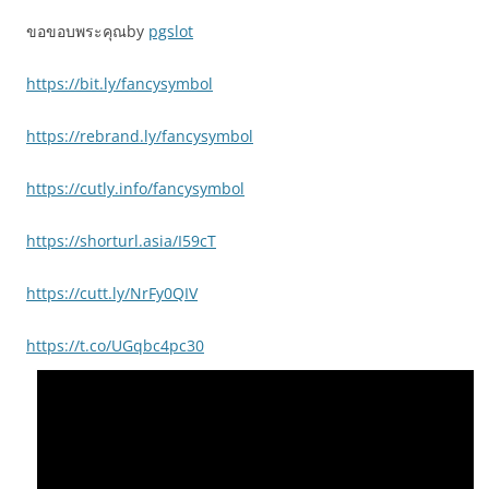
ขอขอบพระคุณby
pgslot
https://bit.ly/fancysymbol
https://rebrand.ly/fancysymbol
https://cutly.info/fancysymbol
https://shorturl.asia/I59cT
https://cutt.ly/NrFy0QIV
https://t.co/UGqbc4pc30