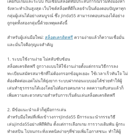
เคยกับเกมและระบบ กับเซียนสล็อตที่มีประสบการณ์รวมทั้งมองหา
จังหวะทำเงินสูงสุด เว็บไซต์สล็อตที่ดีก็เลยจำเป็นต้องตอบปัญหาทุก
กลุ่มผู้เล่นได้อย่างสมบูรณ์ ซึ่ง jinda55 สามารถตอบสนองได้อย่าง
ถูกจุดทั้งสองกลุ่มนี้ด้วยเหตุผลดังนี้
สำหรับผู้เล่นมือใหม่:
สล็อตเครดิตฟรี
ความง่ายแล้วก็ความเชื่อมั่น
และมั่นใจคือกุญแจสำคัญ
1. ระบบใช้งานง่าย ไม่สลับซับซ้อน
สล็อตเครดิตฟรี ถูกวางแบบให้ใช้งานง่ายตั้งแต่กรรมวิธีการลง
ทะเบียนสมัครสมาชิกที่ไม่ต้องกรอกข้อมูลเยอะ ใช้เวลาเร็วทันใจ ไม่
ต้องติดต่อแอดไม่นให้ยุ่งยาก ระบบฝากถอนแบบออโต้ช่วยทำให้ผู้
เล่นทำธุรกรรมได้เองโดยไม่ต้องรอคนกลาง ลดความสับสนแล้วก็
เพิ่มความสะดวกสบายสำหรับการเริ่มต้นเล่นสล็อตเครดิตฟรี
2. มีข้อแนะนำแล้วก็คู่มือการเล่น
สำหรับมือใหม่ที่เพิ่งเข้าวงการJinda55 มีการแนะนำกรรมวิธี
เล่นjinda55อย่างพิถีพิถัน ตั้งแต่การเลือกเกม การวางเดิมพัน ผู้กระ
ทำดสปิน ไปจนกระทั่งเทคนิคง่ายๆที่ช่วยเพิ่มโอกาสชนะ ทำให้ผู้