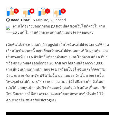
0
0
0
0
Read Time:
5 Minute, 2 Second
พนันได้อย่างปลอดภัยกับ pgslot ที่สุดของเว็บไซต์ตรงไม่ผ่าน
เอเย่นต์ ไม่ผ่านตัวกลาง แตกหนักแตกจริง ทดลองเลย!
เดิมพันได้อย่างปลอดภัยกับ pgslot เว็บไซต์ตรงไม่ผ่านเอเย่นต์ที่ยอด
เยี่ยมในช่วงเวลานี้ ยอดเยี่ยมเว็บตรงไม่ผ่านเอเย่นต์ ไม่ผ่านตัวกลาง
เว็บตรงแท้ 100% ลิขสิทธิ์แท้จากค่ายเกมระดับโลกจาก สล็อต ที่มา
พร้อมค่ายเกมสุดยอดอีกกว่า 20 ค่าย จัดเต็มเกมสล็อตกว่า 1,000
เกม ยืนยันเกมแตกหนักแตกจริง มาพร้อมโปรโมชั่นและก็กิจกรรม
จำนวนมาก รับเครดิตฟรีได้ไม่อั้น บอกเลยว่า จัดเต็มมากกว่าเว็บ
ไหนๆอย่างไม่ต้องสงสัย ระบบฝากถอนออโต้ไม่มีอย่างต่ำ มือใหม่
เล่นได้ สายทุนน้อยเล่นชิว ถ้าคุณพร้อมแล้วล่ะก็ สมัครเป็นสมาชิก
ใหม่กับพวกเราได้เลยครับผม ลงทะเบียนสมัครสมาชิกใหม่ฟรี ไร้
คุณค่าจารีต สมัครfullslotpgเลย!