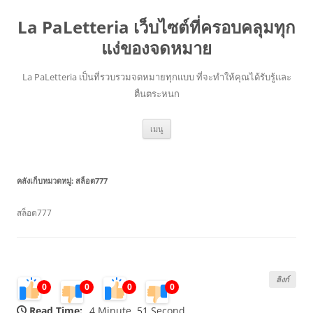
La PaLetteria เว็บไซต์ที่ครอบคลุมทุก
แง่ของจดหมาย
La PaLetteria เป็นที่รวบรวมจดหมายทุกแบบ ที่จะทำให้คุณได้รับรู้และ
ตื่นตระหนก
ข้าม
เมนู
ไป
ยัง
เนื้อหา
คลังเก็บหมวดหมู่:
สล็อต777
สล็อต777
ลิงก์
0
0
0
0
Read Time:
4 Minute, 51 Second