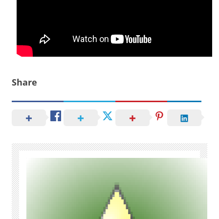
Share