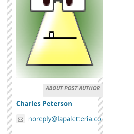
ABOUT POST AUTHOR
Charles Peterson
noreply@lapaletteria.co