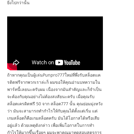
ยิ่งไปกว่านั้น
ถ้าหากคุณเป็นผู้เล่นPunpro777ใหม่ที่พึ่งรับสล็อตแค
รดิตฟรีจากพวกเราล่ะก็ ผมขอให้คุณอ่านบทความใน
พาร์ทนี้เลยนะครับผม เนื่องจากมันสำคัญและก็จำเป็น
จะต้องกับคุณอย่างไม่ต้องสงสัยนะครับ เมื่อคุณรับ
สล็อตเครดิตฟรี 50 จาก สล็อต777 นั้น คุณย่อมมุ่งหวัง
ว่า มันจะสามารถทำกำไรให้กับคุณได้ตั้งแต่เริ่ม แต่
เกมสล็อตก็คือเกมสล็อตครับ มันได้โอกาสได้หรือเสีย
อยู่แล้ว ด้วยเหตุดังกล่าว เพื่อเพิ่มโอกาสในการทำ
กำไรให้มากขึ้นเรื่อยๆ ผมจะพาคุณมาทดสอบสูตรการ