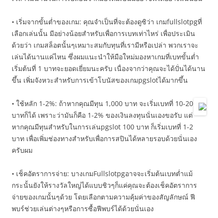
• เริ่มจากขั้นต่ำของเกม: คุณจำเป็นที่จะต้องดูซิว่า เกมfullslotpgที่
เลือกเล่นนั้น มีอย่างน้อยสำหรับเพื่อการเบทเท่าไหร่ เพื่อประเมิน
ด้วยว่า เกมสล็อตนั้นๆเหมาะสมกับทุนที่เรามีหรือเปล่า พวกเราจะ
เล่นได้นานแค่ไหน ซึ่งผมแนะนำให้มือใหม่มองหาเกมที่เบทขั้นต่ำ
เริ่มต้นที่ 1 บาทจะยอดเยี่ยมนะครับ เนื่องจากว่าคุณจะได้ปั่นได้นาน
ขึ้น เพิ่มจังหวะสำหรับการเข้าโบนัสของเกมpgslotได้มากขึ้น
• ใช้หลัก 1-2%: ถ้าหากคุณมีทุน 1,000 บาท จะเริ่มเบทที่ 10-20
บาทก็ได้ เพราะว่ามันก็คือ 1-2% ของเงินลงทุนนั่นเองขอรับ แต่
หากคุณมีทุนสำหรับในการเล่นpgslot 100 บาท ก็เริ่มเบทที่ 1-2
บาท เพื่อเพิ่มช่องทางสำหรับเพื่อการสปินได้หลายรอบด้วยนั่นเอง
ครับผม
• เช็คอัตราการจ่าย: บางเกมFullslotpgอาจจะเริ่มต้นเบทต่ำแม้
กระนั้นยังให้รางวัลใหญ่ได้แบบชิวๆก็แค่คุณจะต้องเช็คอัตราการ
จ่ายของเกมนั้นๆด้วย โดยเลือกตามความคุ้มค่าของสัญลักษณ์ ฟี
พบร์ช่วยเล่นต่างๆหรือการซื้อฟีพบร์ได้ด้วยนั่นเอง