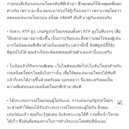
ก่ายกองที่เลือกเล่นเกมใหม่ๆทันทีที่เข้ามา ซึ่งทุกคนก็ให้เหตุผลที่แตก
ต่างกัน เพราะฉะนั้น ผมจะมาสรุปให้รู้เรื่องเลยว่า เพราะเหตุใดควร
ทดลองเล่นเกมใหม่ๆบน สล็อต รหัสฟรี ทันที มาดูกันเลยขอรับ
• จังหวะ RTP สูง: เกมPgslotใหม่ๆชอบตั้งค่า RTP สูงในทีแรกๆ เพื่อ
ให้แตกง่ายดายมากยิ่งขึ้น เป็นการเรียกและดึงความพอใจของผู้เล่น
มากไม่น้อยเลยทีเดียวด้วยนั่นเองครับ แต่ว่าทั้งนี้ ข้อพิสูจน์นี้ก็ยัง
พิสูจน์ไม่ได้ คุณจำเป็นจะต้องทดลองด้วยตัวเองเท่านั้นนะครับ
• โบนัสแล้วก็กิจกรรมพิเศษ: เว็บไซต์ชอบจัดโปรโมชั่นใหม่ๆสำหรับ
เกมสล็อตใหม่ๆโดยยิ่งไปกว่านั้น เพื่อให้คุณเล่นเกมใหม่ๆได้ทันที
แล้วก็เล่นได้ง่ายขึ้นด้วยครับผม บอกเลยว่า นี่แหละครับผมเป็น
ความพิเศษของเกมสล็อตใหม่ๆที่เข้ามาทันที
• ได้ประสบการณ์ใหม่ก่อนผู้ใดกันแน่: การเล่นเกมPgslotใหม่ๆ
จะช่วยทำให้คุณได้รับประสบการณ์ใหม่ๆก่อนผู้ใดกัน ยิ่งคุณ
เล่นก่อนแล้ว คุณก็จะรู้จุดเด่น จับจังหวะเกมได้ดี รวมทั้งเข้าใจเกม
ได้เร็ว ซึ่งมันคือช่องทางในการทำเงินแบบโดยทันทีนั่นเอง