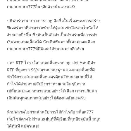
เกมpunpro777อื่นๆอีกด้วยนั่นเองขอรับ
• ฟีพบร์นานาประการ: pg ลือชื่อในเรื่องของการสร้าง
ฟีเจอร์มากที่สามารถช่วยให้ผู้เล่นเข้าถึงรอบโบนัสได้
ง่ายมากยิ่งขึ้น ซึ่งมันเป็นสิ่งจำเป็นสำหรับเพื่อการทำ
เงินจากเกมสล็อตได้ นักเดิมพันมากก็เลยมักจะเลือก
เกมpunpro777ที่มีฟีเจอร์จำนวนมากอีกด้วย
• ค่า RTP โปร่งใส: เกมสล็อตจาก pg slot ชอบมีค่า
RTP ที่สูงกว่า 96% ตามมาตรฐานของเกมสล็อตที่ดี
ทำให้การเล่นเกมสล็อตเเครดิตฟรีกับค่ายเกมนี้ได้
กำไรได้ง่ายดายเสียยิ่งกว่าค่ายเกมอื่นๆมีความ
เปลี่ยนแปลงมากมายแบบอย่างให้เลือก เหมาะกับนัก
เดิมพันทุกคนทุกกลุ่มอย่างไม่ต้องสงสัยนะครับ
ห้ามพลาดโอกาสสำหรับการได้กำไรกับ สล็อต777
เว็บไซต์ตรงไม่ผ่านเอเย่นต์ที่ดีเยี่ยมที่สุดปัจจุบันนี้ สนุก
ได้ทันที สมัครเลย!