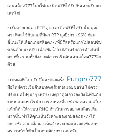
เล่นสล็อต777โดยใช้เครดิตฟรีที่ได้รับกันเลยครับผม
เลทโก!
• เริ่มจากเกมค่า RTP สูง: เครดิตฟรีที่ได้รับนั้น คุณ
ควรที่จะใช้กับเกมที่มีค่า RTP สูงยิ่งกว่า 96% ก่อน
ชี้แนะให้เลือกเกมสล็อต777ที่มีรีลหรือแถวไม่สลับซับ
ซ้อนด้วยนะครับ เพื่อเพิ่มโอกาสสำหรับการทำเงินที่
มากขึ้น รวมทั้งยังง่ายต่อการเริ่มต้นเล่นสล็อต777อีก
ด้วย
Punpro777
• เบทคงที่ ไม่ปรับขึ้นลงบ่อยครั้ง:
มือใหม่ควรเริ่มต้นเบทคงเดิมก่อนเลยขอรับ ไม่ควร
ปรับเบทไปๆมาๆ เพราะเหตุว่าคุณอาจจะยังไม่ชินกับ
ระบบเกมเท่าไรนัก การเบทคงที่จะช่วยลดความเสี่ยง
แล้วก็ทำให้ระบบ RNG ดำเนินการอย่างเสถียรเพิ่ม
มากขึ้น ทำให้คุณเห็นจังหวะของเกมสล็อต777ได้
อย่างชัดเจน เมื่อมองเห็นจังหวะเกมแล้วจะเพิ่มเบท
คราวหน้าก็ทำเป็นตามต้องการเลยครับ