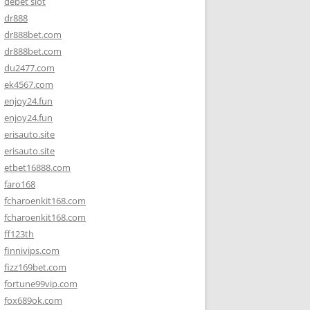
debet slot
dr888
dr888bet.com
dr888bet.com
du2477.com
ek4567.com
enjoy24.fun
enjoy24.fun
erisauto.site
erisauto.site
etbet16888.com
faro168
fcharoenkit168.com
fcharoenkit168.com
ff123th
finnivips.com
fizz169bet.com
fortune99vip.com
fox689ok.com