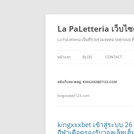
La PaLetteria เว็บไซ
La PaLetteria เป็นที่รวบรวมจดหมายทุกแบบ ที
หน้าแรก
BLOG
CONTACT
คลังเก็บหมวดหมู่:
KINGXXXBET123.COM
kingxxxbet123.com
kingxxxbet เข้าสู่ระบบ 26
กีฬาเดือดรองรับวอลเล็ทเต