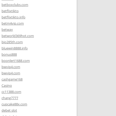
betboxclubs.com
betflixtikto
betflixtikto.info
betm4vip.com
betway
betworld369hot.com
bio285th.com
bluewin8888.info
bonus888
boonlert1688.com
bwvip4.com
bwvip4.com
cashgame168
Casino
cc11388.com
chang7777
cupcake88x.com
debet slot