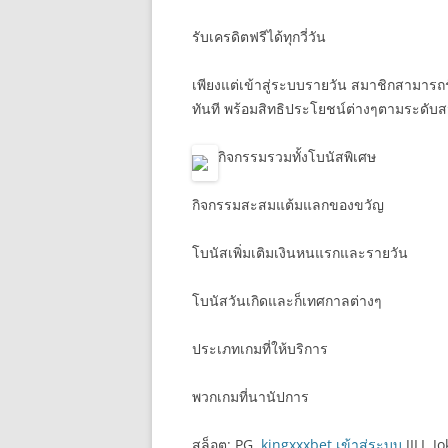
รับเครดิตฟรีได้ทุกวี่วัน
เพียงแต่เข้าสู่ระบบรายวัน สมาชิกสามารถรั
ทันที พร้อมสิทธิประโยชน์ต่างๆตามระดับ
กิจกรรมรวมทั้งโบนัสพิเศษ
กิจกรรมสะสมแต้มแลกของขวัญ
โบนัสเพิ่มเติมเงินหนแรกและรายวัน
โบนัสวันเกิดและก็เทศกาลต่างๆ
ประเภทเกมที่ให้บริการ
พวกเกมที่นานัปการ
สล็อต: PG,
kingxxxbet เข้าสู่ระบบ
JILI, J