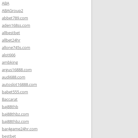
ABA
ABAGroup2
abbet789.com
aden168ss.com
allbestbet
allbet24hr
allone745s.com
alot666
ambking
argus16888.com
audi688.com
autoslot16888.com
babet555.com
Baccarat
baj88thb
baj88thbz.com
baj88thbz.com
bar4game24hr.com
bestbet