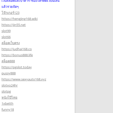
เว็บสล็อตและบาคาร่าของโครตดีเว็บนี้เล่น
แล้วรวยจัดๆ
โจ๊กเกอร์123
https://hengjing168.wiki
https://jin55.net
slot99
slot66
สล็อตเว็บตรง
https://judhai168.co
https://bonus888.life
สล็อต888
https://pgslot.today
pussy888
https://www.sexyauto168.xyz
slotxo24hr
slotpg
หนังโป๊ไทย
1xbetth
funny18