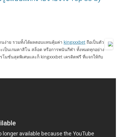
งานง่าย รวมทั้งได้ผลตอบแทนคุ้มค่า
kingxxxbet
ถือเป็นตัว
่าจะเป็นเกมคาสิโน สล็อต หรือการพนันกีฬา ทั้งหมดทุกอย่าง
ปรโมชั่นสุดพิเศษและก็ kingxxxbet เครดิตฟรี ที่แจกให้กับ