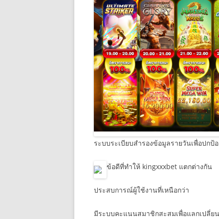
ระบบระเบียบสำรองข้อมูลรายวันเพื่อปกป้
ข้อดีที่ทำให้ kingxxxbet แตกต่างกัน
ประสบการณ์ผู้ใช้งานที่เหนือกว่า
มีระบบคะแนนสมาชิกสะสมเพื่อแลกเปลี่ยน