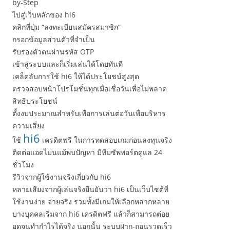
by-Step
ไปสู่เว็บหลักของ hi6
คลิกที่ปุ่ม “ลงทะเบียนสมัครสมาชิก”
กรอกข้อมูลส่วนตัวที่จำเป็น
รับรองตัวตนผ่านรหัส OTP
เข้าสู่ระบบและก็เริ่มเล่นได้โดยทันที
เคล็ดลับการใช้ hi6 ให้ได้ประโยชน์สูงสุด
ตรวจสอบหน้าโปรโมชั่นทุกเมื่อเชื่อวันเพื่อไม่พลาด
สิทธิประโยชน์
ตั้งงบประมาณสำหรับเพื่อการเล่นต่อวันเพื่อบริหาร
ความเสี่ยง
hi6
ใช้
เครดิตฟรี ในการทดสอบเกมก่อนลงทุนจริง
ติดต่อแอดไม่นแม้พบปัญหา มีทีมซัพพอร์ตดูแล 24
ชั่วโมง
รีวิวจากผู้ใช้งานจริงเกี่ยวกับ hi6
หลายเสียงจากผู้เล่นจริงยืนยันว่า hi6 เป็นเว็บไซต์ที่
ใช้งานง่าย จ่ายจริง รวมทั้งมีเกมให้เลือกหลากหลาย
บางบุคคลเริ่มจาก hi6 เครดิตฟรี แล้วก็สามารถต่อย
อดจนทำกำไรได้จริง นอกนั้น ระบบฝาก-ถอนรวดเร็ว