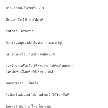
ฝากแรกของวันรับเพิ่ม 20%
คืนยอดเสีย 5% ทุกสัปดาห์
วันเกิดรับเครดิตฟรี
กิจกรรมหมุนวงล้อ ลุ้นทองคำ ของขวัญ
เสนอแนะเพื่อน รับเพิ่มเติมอีก 20%
รองรับทุกเครื่องมือ ใช้งานง่าย ไม่ต้องโหลดแอป
โทรศัพท์เคลื่อนที่ iOS / Android
คอมพิวเตอร์ / แท็บเล็ต
ไม่ต้องติดตั้งแอป ใช้งานผ่านเว็บได้โดยทันที
อินเทอร์เฟซภาษาไทยเต็มระบบ