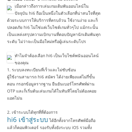
เมื่อกล่าวถึงการเล่นเกมเดิมพันออนไลน์ใน
ปัจจุบัน hi6 ถือเป็นหนึ่งในตัวเลือกที่น่าสนใจที่สุด
ด้วยระบบการให้บริการที่ครบถ้วน ใช้งานง่าย และก็
ปลอดภัย hi6 ไม่ใช่แค่เว็บไซต์เกมทั่วๆไป แม้กระนั้น
เป็นแหล่งสรุปความเบิกบานที่ตอบปัญหานักเดิมพันทุก
ระดับ ไม่ว่าจะเป็นมือใหม่หรือผู้เล่นระดับโปร
ทำไมจำต้องเลือก hi6 เป็นเว็บไซต์พนันออนไลน์
ของคุณ
1. ระบบลงทะเบียนที่เร็วและไม่ซับซ้อน
ผู้ใช้งานสามารถ hi6 สมัคร ได้ง่ายเพียงแต่ไม่กี่ขั้น
ตอน กรอกข้อมูลรากฐาน ยืนยันเบอร์โทรศัพท์ผ่าน
OTP และก็เริ่มต้นเล่นเกมได้ในทันทีโดยไม่ต้องคอย
แอดไม่น
2. เข้าระบบได้ทุกที่ที่ต้องการ
hi6 เข้าสู่ระบบ
ได้อีกทั้งจากโทรศัพท์มือถือ
แล้วก็คอมพิวเตอร์ รองรับทั้งยังระบบ iOS รวมทั้ง