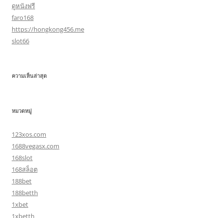
ดูหนังฟรี
faro168
https://hongkong456.me
slot66
ความเห็นล่าสุด
หมวดหมู่
123xos.com
1688vegasx.com
168slot
168สล็อต
188bet
188betth
1xbet
1xbetth