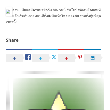
ลงทะเบียนสมัครสมาชิกกับ hi6 วันนี้ รับโบนัสพิเศษโดยทันที
แล้วเริ่มต้นการพนันที่ทั้งยังบันเทิงใจ ปลอดภัย รวมทั้งคุ้มที่สุด
เวลานี้!
Share