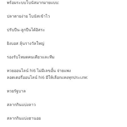
พร้อมระบบโบนัสมากมายแบบ:
ปลาตายง่าย โบนัสเข้าไว
ปรับปืน-ลูกปืนได้อิสระ
ยิงบอส ลุ้นรางวัลใหญ่
รองรับโหมดคนเดียวและทีม
หวยออนไลน์ hi6 ไม่มีเลขอั้น จ่ายแพง
ลอตเตอรี่ออนไลน์ hi6 มีให้เลือกแทงทุกประเภท:
หวยรัฐบาล
สลากกินแบ่งลาว
สลากกินแบ่งฮานอย