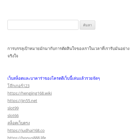
ค้นหา
สำหรับ:
การบรรลุเป้าหมายมักมากับการตัดสินใจของเราในเวลาที่เรารับมันอย่าง
จริงใจ
เว็บสล็อตและบาคาร่าของโครตดีเว็บนี้เล่นแล้วรวยจัดๆ
โจ๊กเกอร์123
https://hengjing168.wiki
https://jin55.net
slot99
slot66
สล็อตเว็บตรง
https://judhai168.co
https://bonus888.life