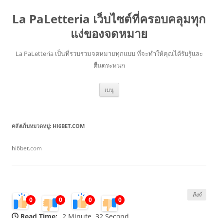
La PaLetteria เว็บไซต์ที่ครอบคลุมทุก
แง่ของจดหมาย
La PaLetteria เป็นที่รวบรวมจดหมายทุกแบบ ที่จะทำให้คุณได้รับรู้และ
ตื่นตระหนก
ข้าม
เมนู
ไป
ยัง
เนื้อหา
คลังเก็บหมวดหมู่:
HI6BET.COM
hi6bet.com
ลิงก์
0
0
0
0
Read Time:
2 Minute, 32 Second