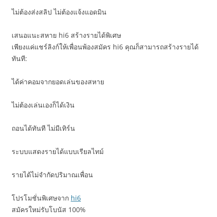
ไม่ต้องส่งสลิป ไม่ต้องแจ้งแอดมิน
เสนอแนะสหาย hi6 สร้างรายได้พิเศษ
เพียงแค่แชร์ลิงก์ให้เพื่อนพ้องสมัคร hi6 คุณก็สามารถสร้างรายได้
ทันที:
ได้ค่าคอมจากยอดเล่นของสหาย
ไม่ต้องเล่นเองก็ได้เงิน
ถอนได้ทันที ไม่มีเทิร์น
ระบบแสดงรายได้แบบเรียลไทม์
รายได้ไม่จำกัดปริมาณเพื่อน
โปรโมชั่นพิเศษจาก
hi6
สมัครใหม่รับโบนัส 100%