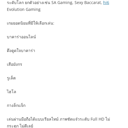
ระดับโลก ยกตัวอย่างเช่น SA Gaming, Sexy Baccarat,
hi6
Evolution Gaming
เกมยอดนิยมที่มีให้เลือกเล่น:
บาคาร่าออนไลน์
ดึงดูดใจบาคาร่า
เสือมังกร
รูเล็ต
ไฮโล
กางล็กแจ็ก
เล่นผ่านมือถือได้แบบเรียลไทม์ ภาพชัดแจ๋วระดับ Full HD ไม่
กระตุก ไม่ดีเลย์