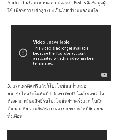
Android พร้อมระบบความปลอดภัยที่เข้ารหัสข้อมูลผู้
ใช้ เพื่อทุกการเข้าสู่ระบบเป็นไปอย่างมั่นอกมั่นใจ
3. แจกเครดิตฟรีแล้วก็โปรโมชั่นสม่ำเสมอ
สมาชิกใหม่รับในทันที hi6 เครดิตฟรี ไม่ต้องแชร์ ไม่
ต้องฝาก พร้อมสิทธิ์รับโปรโมชั่นฝากครั้งแรก โบนัส
คืนยอดเสีย รวมทั้งกิจกรรมแจกของรางวัลที่จัดตลอด
ทั้งเดือน