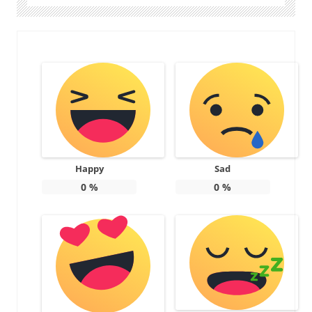
Happy
Sad
0
%
0
%