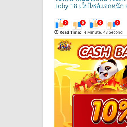
Toby 18 เว็บไซต์แจกหนัก 
0
0
0
0
Read Time:
4 Minute, 48 Second