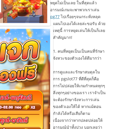
หยุดไม่เป็นเลย ในที่สุดแล้ว
อารมณ์เกมจะพาพวกเราเล่น
pg77
ไปเรื่อยๆจนกระทั่งหลุด
แผนไปเองได้เลยล่ะขอรับ ด้วย
เหตุนี้ การหยุดเล่นให้เป็นก็เลย
สำคัญมาก!
1. คนที่หยุดเป็นเป็นคนที่รักษา
จังหวะของตัวเองได้ดีมากว่า
การดูแลและรักษาสมดุลใน
การ pgslot77 ที่ดีที่สุดก็คือ
การไม่ปล่อยให้เกมกำหนดทุกๆ
สิ่งทุกๆอย่างของเรา เราจำเป็น
จะต้องรักษาจังหวะการเล่น
ของตัวเองให้ได้ หากแม้ตอน
กำลังได้หรือเสียก็ตาม
เนื่องจากว่าหากปลดปล่อยให้
อารมณ์นำทั้งปวง บอกเลยว่า