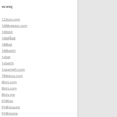
หมวดหมู่
123xos.com
1688vegasx.com
168slot
168สล็อต
188bet
188betth
1xbet
1xbetth
1xgameth.com
789pluss.com
8lots.com
8lots.com
8lots.me
918Kiss
918kissauto
918kissme