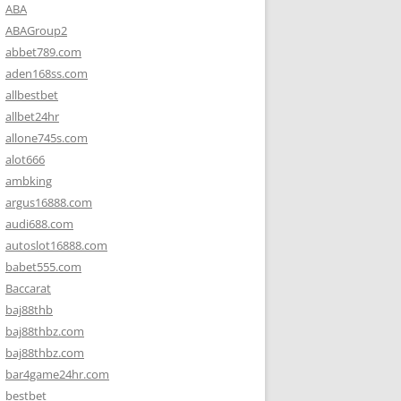
ABA
ABAGroup2
abbet789.com
aden168ss.com
allbestbet
allbet24hr
allone745s.com
alot666
ambking
argus16888.com
audi688.com
autoslot16888.com
babet555.com
Baccarat
baj88thb
baj88thbz.com
baj88thbz.com
bar4game24hr.com
bestbet