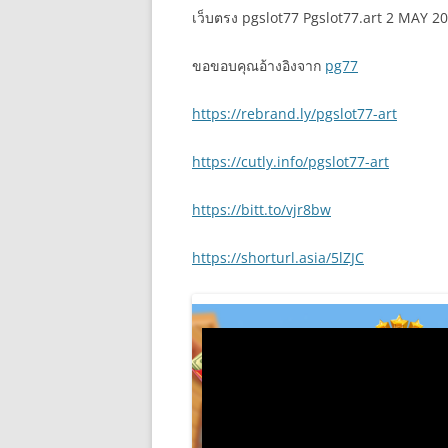
เว็บตรง pgslot77 Pgslot77.art 2 MAY 2
ขอขอบคุณอ้างอิงจาก
pg77
https://rebrand.ly/pgslot77-art
https://cutly.info/pgslot77-art
https://bitt.to/vjr8bw
https://shorturl.asia/5lZJC