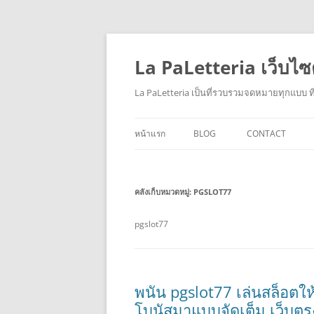
La PaLetteria เว็บไซ
La PaLetteria เป็นที่รวบรวมจดหมายทุกแบบ ที
หน้าแรก
BLOG
CONTACT
คลังเก็บหมวดหมู่:
PGSLOT77
pgslot77
พนัน pgslot77 เล่นสล็อตใ
โบนัสมาแบบจัดเต็ม เว็บตร