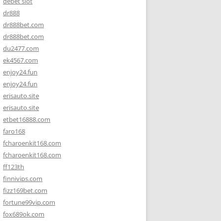
debet slot
dr888
dr888bet.com
dr888bet.com
du2477.com
ek4567.com
enjoy24.fun
enjoy24.fun
erisauto.site
erisauto.site
etbet16888.com
faro168
fcharoenkit168.com
fcharoenkit168.com
ff123th
finnivips.com
fizz169bet.com
fortune99vip.com
fox689ok.com