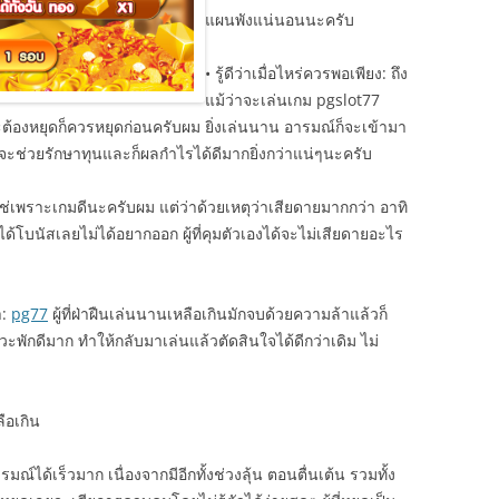
แผนพังแน่นอนนะครับ
• รู้ดีว่าเมื่อไหร่ควรพอเพียง: ถึง
แม้ว่าจะเล่นเกม pgslot77
ต้องหยุดก็ควรหยุดก่อนครับผม ยิ่งเล่นนาน อารมณ์ก็จะเข้ามา
ยู่จะช่วยรักษาทุนและก็ผลกำไรได้ดีมากยิ่งกว่าแน่ๆนะครับ
ใช่เพราะเกมดีนะครับผม แต่ว่าด้วยเหตุว่าเสียดายมากกว่า อาทิ
ะได้โบนัสเลยไม่ได้อยากออก ผู้ที่คุมตัวเองได้จะไม่เสียดายอะไร
า:
pg77
ผู้ที่ฝ่าฝืนเล่นนานเหลือเกินมักจบด้วยความล้าแล้วก็
ังหวะพักดีมาก ทำให้กลับมาเล่นแล้วตัดสินใจได้ดีกว่าเดิม ไม่
ือเกิน
์ได้เร็วมาก เนื่องจากมีอีกทั้งช่วงลุ้น ตอนตื่นเต้น รวมทั้ง