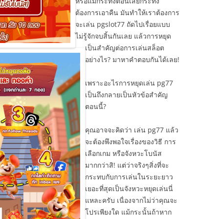
หรือแม้กระทั้งตอนเสียกระทั่ง
ต้องการเอาคืน มันทำให้เราต้องการ
จะเล่น pgslot77 ถัดไปเรื่อยแบบ
ไม่รู้จักจบสิ้นกันเลย แล้วการหยุด
เป็นสำคัญต่อการเล่นสล็อต
อย่างไร? มาหาคำตอบกันได้เลย!
เพราะอะไรการหยุดเล่น pg77
เป็นถึงกลายเป็นหัวข้อสำคัญ
ตอนนี้?
คุณอาจจะคิดว่า เล่น pg77 แล้ว
จะต้องพึงพอใจเรื่องของวิธี การ
เลือกเกม หรือจังหวะโบนัส
มากกว่าสิ! แต่ว่าจริงๆสิ่งที่จะ
กระทบกับการเล่นในระยะยาว
เยอะที่สุดเป็นจังหวะหยุดเล่นนี่
แหละครับ เนื่องจากไม่ว่าคุณจะ
โปรเพียงใด แม้กระนั้นถ้าหาก