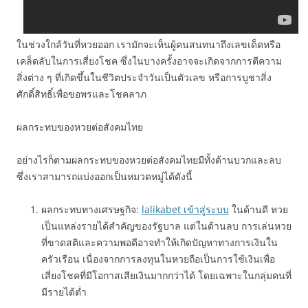
ในช่วงใกล้วันที่หวยออก เรามักจะเห็นผู้คนสนทนาถึงเลขเด็ดหรือ
เคล็ดลับในการเสี่ยงโชค ซึ่งในบางครั้งอาจจะเกิดจากการตีความ
สิ่งต่าง ๆ ที่เกิดขึ้นในชีวิตประจำวันเป็นตัวเลข หรือการบูชาสิ่ง
ศักดิ์สิทธิ์เพื่อขอพรและโชคลาภ
ผลกระทบของหวยต่อสังคมไทย
อย่างไรก็ตามผลกระทบของหวยต่อสังคมไทยมีทั้งด้านบวกและลบ
ซึ่งเราสามารถแบ่งออกเป็นหมวดหมู่ได้ดังนี้
ผลกระทบทางเศรษฐกิจ:
lalikabet เข้าสู่ระบบ
ในด้านดี หวย
เป็นแหล่งรายได้สำคัญของรัฐบาล แต่ในด้านลบ การเล่นหวย
ที่ขาดสติและความพอดีอาจทำให้เกิดปัญหาทางการเงินใน
ครัวเรือน เนื่องจากการลงทุนในหวยถือเป็นการใช้เงินเพื่อ
เสี่ยงโชคที่มีโอกาสเสียเงินมากกว่าได้ โดยเฉพาะในกลุ่มคนที่
มีรายได้ต่ำ