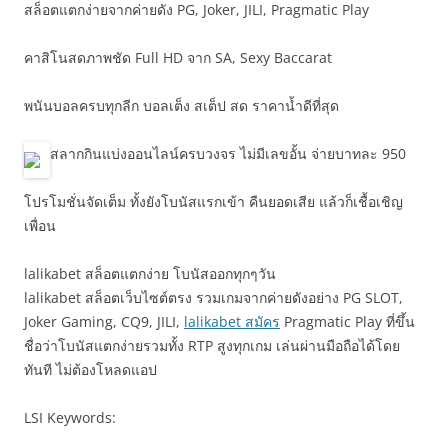
สล็อตแตกง่ายจากค่ายดัง PG, Joker, JILI, Pragmatic Play
คาสิโนสดภาพชัด Full HD จาก SA, Sexy Baccarat
พนันบอลครบทุกลีก บอลเต็ง สเต็ป สด ราคาน้ำดีที่สุด
สลากกินแบ่งออนไลน์ครบวงจร ไม่มีเลขอั้น จ่ายบาทละ 950
โปรโมชั่นจัดเต็ม ทั้งยังโบนัสแรกเข้า คืนยอดเสีย แล้วก็เชื้อเชิญ
เพื่อน
lalikabet สล็อตแตกง่าย โบนัสออกทุกๆวัน
lalikabet สล็อตเว็บไซต์ตรง รวมเกมจากค่ายดังอย่าง PG SLOT,
Joker Gaming, CQ9, JILI,
lalikabet สมัคร
Pragmatic Play ที่ขึ้น
ชื่อว่าโบนัสแตกง่ายรวมทั้ง RTP สูงทุกเกม เล่นผ่านมือถือได้โดย
ทันที ไม่ต้องโหลดแอป
LSI Keywords: