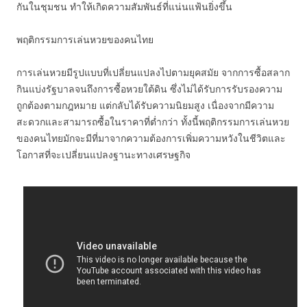
กันในชุมชน ทำให้เกิดความสัมพันธ์ที่แน่นแฟ้นยิ่งขึ้น
พฤติกรรมการเล่นหวยของคนไทย
การเล่นหวยมีรูปแบบที่เปลี่ยนแปลงไปตามยุคสมัย จากการซื้อสลาก
กินแบ่งรัฐบาลจนถึงการซื้อหวยใต้ดิน ซึ่งไม่ได้รับการรับรองความ
ถูกต้องตามกฎหมาย แต่กลับได้รับความนิยมสูง เนื่องจากมีความ
สะดวกและสามารถซื้อในราคาที่ต่ำกว่า ทั้งนี้พฤติกรรมการเล่นหวย
ของคนไทยมักจะมีที่มาจากความต้องการเพิ่มความหวังในชีวิตและ
โอกาสที่จะเปลี่ยนแปลงฐานะทางเศรษฐกิจ