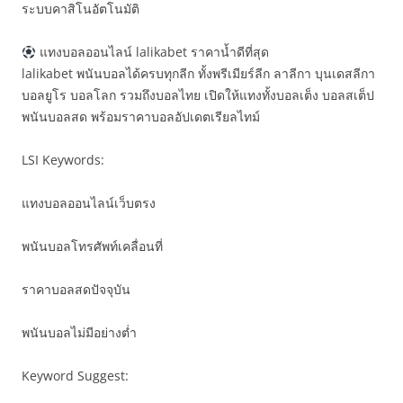
ระบบคาสิโนอัตโนมัติ
แทงบอลออนไลน์ lalikabet ราคาน้ำดีที่สุด
lalikabet พนันบอลได้ครบทุกลีก ทั้งพรีเมียร์ลีก ลาลีกา บุนเดสลีกา
บอลยูโร บอลโลก รวมถึงบอลไทย เปิดให้แทงทั้งบอลเต็ง บอลสเต็ป
พนันบอลสด พร้อมราคาบอลอัปเดตเรียลไทม์
LSI Keywords:
แทงบอลออนไลน์เว็บตรง
พนันบอลโทรศัพท์เคลื่อนที่
ราคาบอลสดปัจจุบัน
พนันบอลไม่มีอย่างต่ำ
Keyword Suggest: