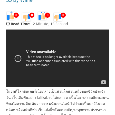
0
0
0
0
Read Time:
2 Minute, 15 Second
ในยุคที่โลกอินเตอร์เน็ตกลายเป็นส่วนใดส่วนหนึ่งของชีวิตประจำ
วัน เว็บเดิมพันอย่าง lalikabet ได้กลายมาเป็นโอกาสยอดฮิตของคน
ที่พอใจความตื่นเต้นจากการพนันออนไลน์ ไม่ว่าจะเป็นคาสิโนสด
สล็อต หรือพนันกีฬา เว็บแห่งนี้พร้อมตอบปัญหาทุกความปรารถนา