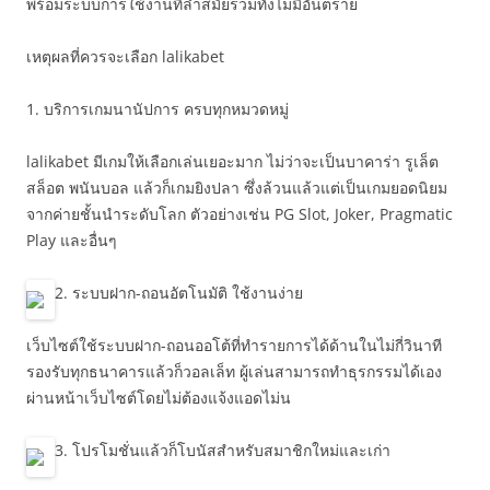
พร้อมระบบการใช้งานที่ล้ำสมัยรวมทั้งไม่มีอันตราย
เหตุผลที่ควรจะเลือก lalikabet
1. บริการเกมนานัปการ ครบทุกหมวดหมู่
lalikabet มีเกมให้เลือกเล่นเยอะมาก ไม่ว่าจะเป็นบาคาร่า รูเล็ต
สล็อต พนันบอล แล้วก็เกมยิงปลา ซึ่งล้วนแล้วแต่เป็นเกมยอดนิยม
จากค่ายชั้นนำระดับโลก ตัวอย่างเช่น PG Slot, Joker, Pragmatic
Play และอื่นๆ
2. ระบบฝาก-ถอนอัตโนมัติ ใช้งานง่าย
เว็บไซต์ใช้ระบบฝาก-ถอนออโต้ที่ทำรายการได้ด้านในไม่กี่วินาที
รองรับทุกธนาคารแล้วก็วอลเล็ท ผู้เล่นสามารถทำธุรกรรมได้เอง
ผ่านหน้าเว็บไซต์โดยไม่ต้องแจ้งแอดไม่น
3. โปรโมชั่นแล้วก็โบนัสสำหรับสมาชิกใหม่และเก่า