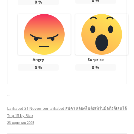
0
%
0
%
Angry
Surprise
0
%
0
%
…
Lalikabet 31 November lalikabet สมัคร สล็อตไม่ติดเทิร์นมือถือก็เล่นได้
Top 15 by Rico
23 พฤษภาคม 2025