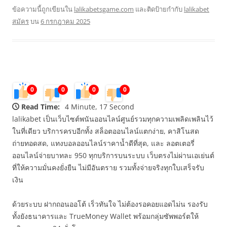
ข้อความนี้ถูกเขียนใน
lalikabetsgame.com
และติดป้ายกำกับ
lalikabet
สมัคร
บน
6 กรกฎาคม 2025
0
0
0
0
Read Time:
4 Minute, 17 Second
lalikabet เป็นเว็บไซต์พนันออนไลน์ศูนย์รวมทุกความเพลิดเพลินไว้
ในที่เดียว บริการครบอีกทั้ง สล็อตออนไลน์แตกง่าย, คาสิโนสด
ถ่ายทอดสด, แทงบอลออนไลน์ราคาน้ำดีที่สุด, และ ลอตเตอรี่
ออนไลน์จ่ายบาทละ 950 ทุกบริการบนระบบ เว็บตรงไม่ผ่านเอเย่นต์
ที่ให้ความมั่นคงยั่งยืน ไม่มีอันตราย รวมทั้งจ่ายจริงทุกใบเสร็จรับ
เงิน
ด้วยระบบ ฝากถอนออโต้ เร็วทันใจ ไม่ต้องรอคอยแอดไม่น รองรับ
ทั้งยังธนาคารและ TrueMoney Wallet พร้อมกลุ่มซัพพอร์ตให้