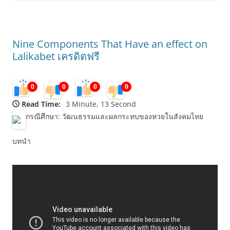
Nine Components That Have an effect on
Lalikabet เครดิตฟรี
0
0
0
0
Read Time:
3 Minute, 13 Second
กรณีศึกษา: วัฒนธรรมและผลกระทบของหวยในสังคมไทย
บทนำ