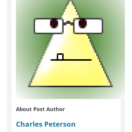
About Post Author
Charles Peterson