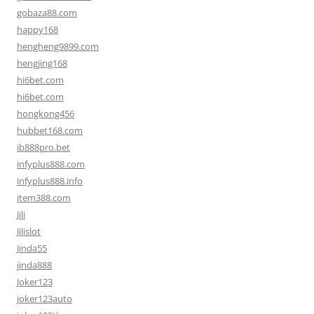
gobaza88.com
happy168
hengheng9899.com
hengjing168
hi6bet.com
hi6bet.com
hongkong456
hubbet168.com
ib888pro.bet
infyplus888.com
infyplus888.info
item388.com
Jili
Jilislot
Jinda55
jinda888
Joker123
joker123auto