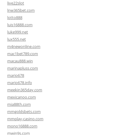
live22slot
lnw365bet.com
lotto888
luis16888.com
luke999.net
lux555.net
m4newonline.com
mac1bet789.com
macau888.win
marinapluss.com
mario678
mario678.info
meekin365day.com
mexicanoo.com
mia88th.com
mmgoldsbets.com
mmplay-casino.com
mono16888.com
mwin9s.com