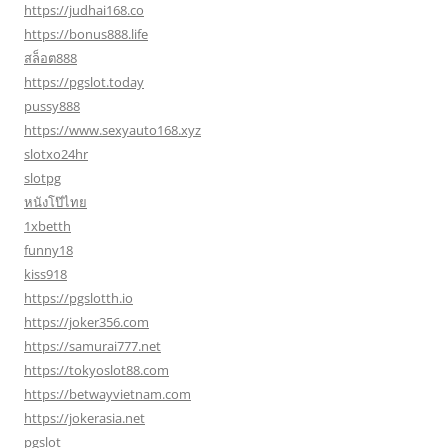
https://judhai168.co
https://bonus888.life
สล็อต888
https://pgslot.today
pussy888
https://www.sexyauto168.xyz
slotxo24hr
slotpg
หนังโป๊ไทย
1xbetth
funny18
kiss918
https://pgslotth.io
https://joker356.com
https://samurai777.net
https://tokyoslot88.com
https://betwayvietnam.com
https://jokerasia.net
pgslot