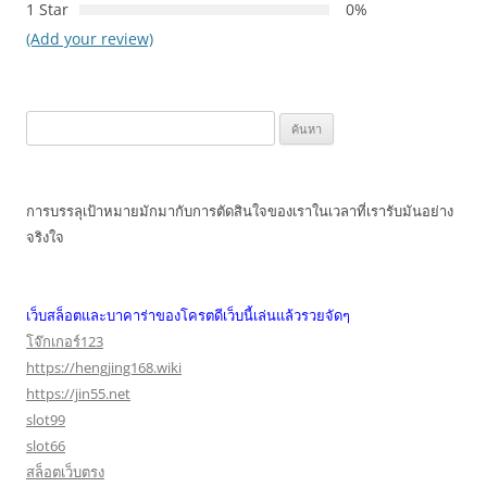
1 Star
0%
(Add your review)
ค้นหา
สำหรับ:
การบรรลุเป้าหมายมักมากับการตัดสินใจของเราในเวลาที่เรารับมันอย่าง
จริงใจ
เว็บสล็อตและบาคาร่าของโครตดีเว็บนี้เล่นแล้วรวยจัดๆ
โจ๊กเกอร์123
https://hengjing168.wiki
https://jin55.net
slot99
slot66
สล็อตเว็บตรง