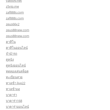
yak699.net
z5vip.me
zaf888s.com
zaf888s.com
zeus66v2
zeus88new.com
zeus88new.com
คาสิโน
คาสิโนออนไลน์
จำนำรถ
ดูหนัง
ดูหนังออนไลน์
ทดลองเล่นสล็อต
ทะเบียนสวย
ทางเข้า live22
ทางเข้าpg
บาคาร่า
บาคาร่า168
บาคาร่าออนไลน์