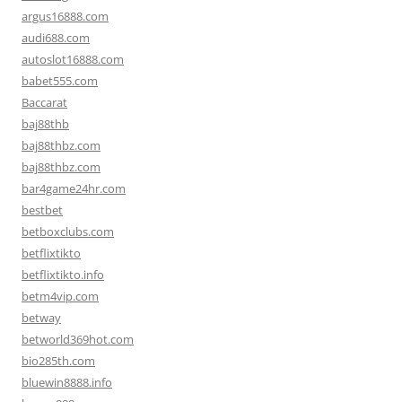
argus16888.com
audi688.com
autoslot16888.com
babet555.com
Baccarat
baj88thb
baj88thbz.com
baj88thbz.com
bar4game24hr.com
bestbet
betboxclubs.com
betflixtikto
betflixtikto.info
betm4vip.com
betway
betworld369hot.com
bio285th.com
bluewin8888.info