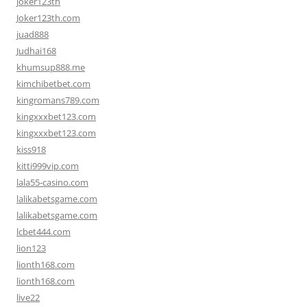
joker123th
Joker123th.com
juad888
Judhai168
khumsup888.me
kimchibetbet.com
kingromans789.com
kingxxxbet123.com
kingxxxbet123.com
kiss918
kitti999vip.com
lala55-casino.com
lalikabetsgame.com
lalikabetsgame.com
lcbet444.com
lion123
lionth168.com
lionth168.com
live22