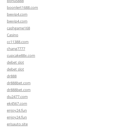
bonus888
boonlert1688.com
bwvip4.com
bwvip4.com
cashgame168
Casino
cc11388.com
chang7777
cupcake88x.com
debet slot
debet slot
dr888
dr888bet.com
dr888bet.com
du2477.com
ek4567.com
enjoy24.fun
enjoy24.fun
erisauto.site