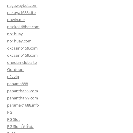
nagawaybet.com
nakoya1688.site
nbwin.me
niseko168bet.com
no1huay
no1huay.com
okcasino159.com
okcasino159.com
onesiamclub.site
Outdoors
p2vvip
panama888
pananthai99.com
pananthai99.com
paramax1688.info
PG
PG Slot
PG Slot เว็บใหม่