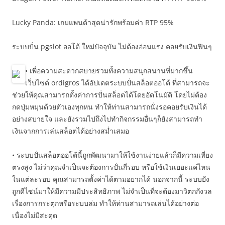
Lucky Panda: เกมแพนด้าสุดน่ารักพร้อมค่า RTP 95%
ระบบปั่น pgslot ออโต้ ใหม่ปัจจุบัน ไม่ต้องอ่อนแรง คอยรับเงินฟินๆ
• เพื่อความสะดวกสบายรวมทั้งความสนุกสนานที่มากขึ้น
เว็บไซต์ ordigros ได้อัปเดตระบบปั่นสล็อตออโต้ ที่สามารถจะ
ช่วยให้คุณสามารถตั้งค่าการปั่นสล็อตได้โดยอัตโนมัติ โดยไม่ต้อง
กดปุ่มหมุนด้วยตัวเองทุกหน ทำให้ท่านสามารถนั่งรอคอยรับเงินได้
อย่างสบายใจ และยังรวมไปถึงไปทำกิจกรรมอื่นๆก็ยังสามารถทำ
เงินจากการเล่นสล็อตได้อย่างสม่ำเสมอ
• ระบบปั่นสล็อตออโต้นี้ถูกพัฒนามาให้ใช้งานง่ายแล้วก็มีความเที่ยง
ตรงสูง ไม่ว่าคุณจำเป็นจะต้องการปั่นกี่รอบ หรือใช้เงินเยอะแค่ไหน
ในแต่ละรอบ คุณสามารถตั้งค่าได้ตามอยากได้ นอกจากนี้ ระบบยัง
ถูกดีไซน์มาให้มีความมีประสิทธิภาพ ไม่จำเป็นที่จะต้องมาวิตกกังวล
เรื่องการกระตุกหรือระบบล่ม ทำให้ท่านสามารถเล่นได้อย่างต่อ
เนื่องไม่มีสะดุด