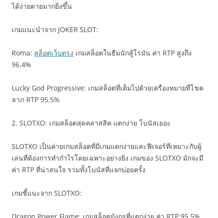
ได้ง่ายดายมากยิ่งขึ้น
เกมแนะนำจาก JOKER SLOT:
Roma:
สล็อตเว็บตรง
เกมสล็อตในธีมนักสู้โรมัน ค่า RTP สูงถึง
96.4%
Lucky God Progressive: เกมสล็อตที่เต็มไปด้วยเครื่องหมายที่โชค
ลาภ RTP 95.5%
2. SLOTXO: เกมสล็อตสุดคลาสสิค แตกง่าย โบนัสเยอะ
SLOTXO เป็นค่ายเกมสล็อตที่มีเกมแตกง่ายและฟีเจอร์ที่เหมาะกับผู้
เล่นที่ต้องการทำกำไรโดยเฉพาะอย่างยิ่ง เกมของ SLOTXO มักจะมี
ค่า RTP ที่น่าสนใจ รวมทั้งโบนัสที่แจกบ่อยครั้ง
เกมชี้แนะจาก SLOTXO:
Dragon Power Flame: เกมสล็อตมังกรที่แตกง่าย ค่า RTP 95.5%