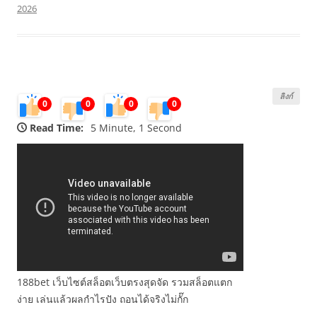
2026
ลิงก์
0
0
0
0
Read Time:
5 Minute, 1 Second
188bet เว็บไซต์สล็อตเว็บตรงสุดจัด รวมสล็อตแตก
ง่าย เล่นแล้วผลกำไรปัง ถอนได้จริงไม่กั๊ก