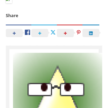
Share