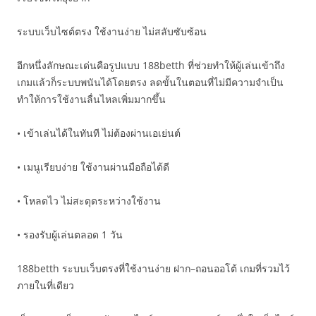
ระบบเว็บไซต์ตรง ใช้งานง่าย ไม่สลับซับซ้อน
อีกหนึ่งลักษณะเด่นคือรูปแบบ 188betth ที่ช่วยทำให้ผู้เล่นเข้าถึง
เกมแล้วก็ระบบพนันได้โดยตรง ลดขั้นในตอนที่ไม่มีความจำเป็น
ทำให้การใช้งานลื่นไหลเพิ่มมากขึ้น
• เข้าเล่นได้ในทันที ไม่ต้องผ่านเอเย่นต์
• เมนูเรียบง่าย ใช้งานผ่านมือถือได้ดี
• โหลดไว ไม่สะดุดระหว่างใช้งาน
• รองรับผู้เล่นตลอด 1 วัน
188betth ระบบเว็บตรงที่ใช้งานง่าย ฝาก–ถอนออโต้ เกมที่รวมไว้
ภายในที่เดียว