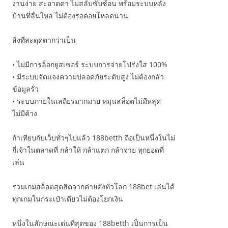
งานง่าย สะอาดตา ไม่สลับซับซ้อน พร้อมระบบหลัง
บ้านที่ลื่นไหล ไม่ต้องรอคอยโหลดนาน
สิ่งที่สะดุดตากว่าเป็น
• ไม่มีการล็อกยูสเซอร์ ระบบการจ่ายโปร่งใส 100%
• มีระบบจัดแจงความปลอดภัยระดับสูง ไม่ต้องกลัว
ข้อมูลรั่ว
• ระบบภายในเสถียรมากมาย หมุนสล็อตไม่มีหลุด
ไม่มีค้าง
ถ้าเทียบกับเว็บทั่วๆไปแล้ว 188betth ถือเป็นหนึ่งในไม่
กี่เจ้าในตลาดที่ กล้าให้ กล้าแตก กล้าจ่าย ทุกยอดที่
เล่น
รวมเกมสล็อตสุดฮิตจากค่ายดังทั่วโลก 188bet เล่นได้
ทุกเกมในกระเป๋าเดียวไม่ต้องโยกเงิน
หนึ่งในลักษณะเด่นที่สุดของ 188betth เป็นการเป็น