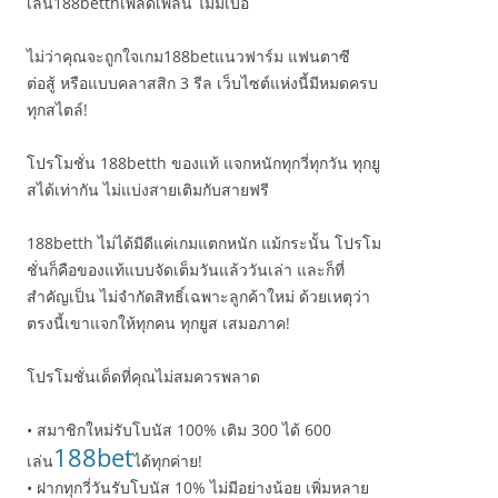
เล่น188betthเพลิดเพลิน ไม่มีเบื่อ
ไม่ว่าคุณจะถูกใจเกม188betแนวฟาร์ม แฟนตาซี
ต่อสู้ หรือแบบคลาสสิก 3 รีล เว็บไซต์แห่งนี้มีหมดครบ
ทุกสไตล์!
โปรโมชั่น 188betth ของแท้ แจกหนักทุกวี่ทุกวัน ทุกยู
สได้เท่ากัน ไม่แบ่งสายเติมกับสายฟรี
188betth ไม่ได้มีดีแค่เกมแตกหนัก แม้กระนั้น โปรโม
ชั่นก็คือของแท้แบบจัดเต็มวันแล้ววันเล่า และก็ที่
สำคัญเป็น ไม่จำกัดสิทธิ์เฉพาะลูกค้าใหม่ ด้วยเหตุว่า
ตรงนี้เขาแจกให้ทุกคน ทุกยูส เสมอภาค!
โปรโมชั่นเด็ดที่คุณไม่สมควรพลาด
• สมาชิกใหม่รับโบนัส 100% เติม 300 ได้ 600
188bet
เล่น
ได้ทุกค่าย!
• ฝากทุกวี่วันรับโบนัส 10% ไม่มีอย่างน้อย เพิ่มหลาย