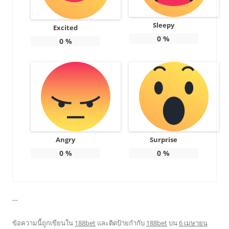
Sleepy
Excited
0
%
0
%
Angry
Surprise
0
%
0
%
…
ข้อความนี้ถูกเขียนใน
188bet
และติดป้ายกำกับ
188bet
บน
6 เมษายน