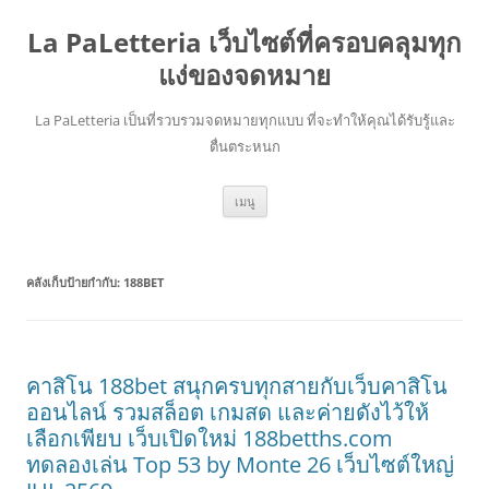
La PaLetteria เว็บไซต์ที่ครอบคลุมทุก
แง่ของจดหมาย
La PaLetteria เป็นที่รวบรวมจดหมายทุกแบบ ที่จะทำให้คุณได้รับรู้และ
ตื่นตระหนก
ข้าม
เมนู
ไป
ยัง
เนื้อหา
คลังเก็บป้ายกำกับ:
188BET
คาสิโน 188bet สนุกครบทุกสายกับเว็บคาสิโน
ออนไลน์ รวมสล็อต เกมสด และค่ายดังไว้ให้
เลือกเพียบ เว็บเปิดใหม่ 188betths.com
ทดลองเล่น Top 53 by Monte 26 เว็บไซต์ใหญ่