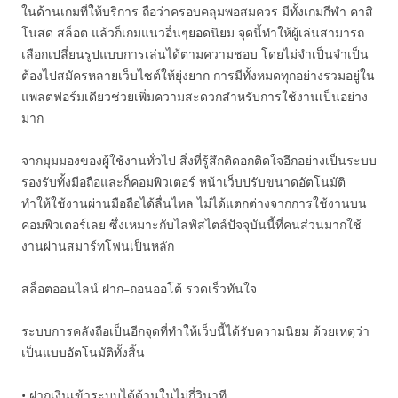
ในด้านเกมที่ให้บริการ ถือว่าครอบคลุมพอสมควร มีทั้งเกมกีฬา คาสิ
โนสด สล็อต แล้วก็เกมแนวอื่นๆยอดนิยม จุดนี้ทำให้ผู้เล่นสามารถ
เลือกเปลี่ยนรูปแบบการเล่นได้ตามความชอบ โดยไม่จำเป็นจำเป็น
ต้องไปสมัครหลายเว็บไซต์ให้ยุ่งยาก การมีทั้งหมดทุกอย่างรวมอยู่ใน
แพลตฟอร์มเดียวช่วยเพิ่มความสะดวกสำหรับการใช้งานเป็นอย่าง
มาก
จากมุมมองของผู้ใช้งานทั่วไป สิ่งที่รู้สึกติดอกติดใจอีกอย่างเป็นระบบ
รองรับทั้งมือถือและก็คอมพิวเตอร์ หน้าเว็บปรับขนาดอัตโนมัติ
ทำให้ใช้งานผ่านมือถือได้ลื่นไหล ไม่ได้แตกต่างจากการใช้งานบน
คอมพิวเตอร์เลย ซึ่งเหมาะกับไลฟ์สไตล์ปัจจุบันนี้ที่คนส่วนมากใช้
งานผ่านสมาร์ทโฟนเป็นหลัก
สล็อตออนไลน์ ฝาก–ถอนออโต้ รวดเร็วทันใจ
ระบบการคลังถือเป็นอีกจุดที่ทำให้เว็บนี้ได้รับความนิยม ด้วยเหตุว่า
เป็นแบบอัตโนมัติทั้งสิ้น
• ฝากเงินเข้าระบบได้ด้านในไม่กี่วินาที