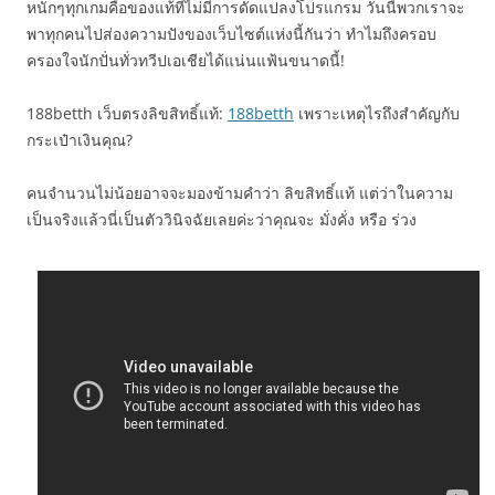
หนักๆทุกเกมคือของแท้ที่ไม่มีการดัดแปลงโปรแกรม วันนี้พวกเราจะ
พาทุกคนไปส่องความปังของเว็บไซต์แห่งนี้กันว่า ทำไมถึงครอบ
ครองใจนักปั่นทั่วทวีปเอเชียได้แน่นแฟ้นขนาดนี้!
188betth เว็บตรงลิขสิทธิ์แท้:
188betth
เพราะเหตุไรถึงสำคัญกับ
กระเป๋าเงินคุณ?
คนจำนวนไม่น้อยอาจจะมองข้ามคำว่า ลิขสิทธิ์แท้ แต่ว่าในความ
เป็นจริงแล้วนี่เป็นตัววินิจฉัยเลยค่ะว่าคุณจะ มั่งคั่ง หรือ ร่วง