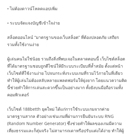
• ไม่ต้องดาวน์โหลดแอปเพิ่ม
• ระบบจัดแจงบัญชีเข้าใจง่าย
สล็อตออนไลน์ “มาตรฐานของเว็บสล็อต” ที่ต้องปลอดภัย เสถียร
รวมทั้งใช้งานง่าย
ผู้เล่นคนไม่ใช่น้อย รวมถึงสิ่งที่พบเจอในตลาดตอนนี้ เว็บไซต์สล็อต
ที่ได้มาตรฐานชอบถูกดีไซน์ให้มีระบบระเบียบที่ล้ำสมัย ตั้งแต่หน้า
เว็บไซต์ที่ใช้งานง่าย ไปจนกระทั่งระบบเกมที่รวมไว้ภายในที่เดียว
ทำให้ผู้เล่นไม่ต้องสลับหลายแพลตฟอร์มให้ยุ่งยาก โดยแนวความคิด
นี้ช่วยทำให้การเล่นสะดวกขึ้นเป็นอย่างมาก ทั้งยังบนมือถือรวมทั้ง
คอมพิวเตอร์
เว็บไซต์ 188betth ยุคใหม่ ได้แก่การใช้ระบบเกมจากค่าย
มาตรฐานสากล ตัวอย่างเช่นเกมที่ผ่านการยืนยันระบบ RNG
(Random Number Generator) ซึ่งช่วยทำให้ผลของเกมมีความ
เที่ยงธรรมและก็สุ่มจริง ไม่สามารถเดาหรือปรับแต่งได้ง่าย ทำให้ผู้