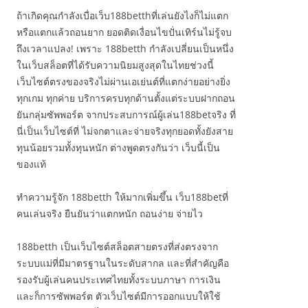
ถ้าเกิดคุณกำลังเบื่อเว็บ188betthที่เล่นยังไงก็ไม่แตก
หรือแตกแล้วถอนยาก ยอดติดเงื่อนไขปั่นเทิร์นไม่รู้จบ
ถึงเวลาแปลง! เพราะ 188betth กำลังเปลี่ยนเป็นหนึ่ง
ในเว็บสล็อตที่ได้รับความนิยมสูงสุดในไทยช่วงนี้
เว็บไซต์ตรงของจริงไม่ผ่านเอเย่นต์ที่แตกง่ายอย่างยิ่ง
ทุกเกม ทุกค่าย บริการครบทุกด้านตั้งแต่ระบบฝากถอน
ยันกลุ่มซัพพอร์ต จากประสบการณ์ผู้เล่น188betจริง ที่
นี่เป็นเว็บไซต์ที่ ไม่จกตาและจ่ายจริงทุกยอดทั้งยังสาย
ทุนน้อยรวมทั้งทุนหนัก ต่างพูดตรงกันว่า เว็บนี้เป็น
ของแท้
ทำความรู้จัก 188betth ให้มากเพิ่มขึ้น เว็บ188betที่
คนเล่นจริง ยืนยันว่าแตกหนัก ถอนง่าย จ่ายไว
188betth เป็นเว็บไซต์สล็อตสายตรงที่ส่งตรงจาก
ระบบแม่ที่มีมาตรฐานในระดับสากล และที่สำคัญคือ
รองรับผู้เล่นคนประเทศไทยทั้งระบบภาษา การเงิน
และก็การซัพพอร์ต ตัวเว็บไซต์มีการออกแบบให้ใช้