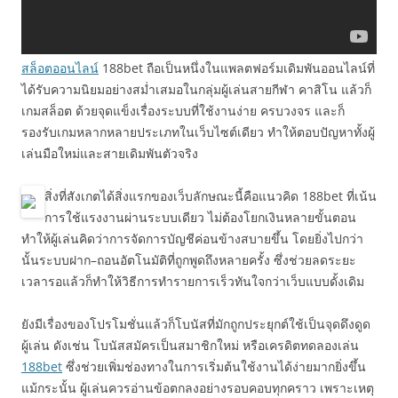
สล็อตออนไลน์
188bet ถือเป็นหนึ่งในแพลตฟอร์มเดิมพันออนไลน์ที่
ได้รับความนิยมอย่างสม่ำเสมอในกลุ่มผู้เล่นสายกีฬา คาสิโน แล้วก็
เกมสล็อต ด้วยจุดแข็งเรื่องระบบที่ใช้งานง่าย ครบวงจร และก็
รองรับเกมหลากหลายประเภทในเว็บไซต์เดียว ทำให้ตอบปัญหาทั้งผู้
เล่นมือใหม่และสายเดิมพันตัวจริง
สิ่งที่สังเกตได้สิ่งแรกของเว็บลักษณะนี้คือแนวคิด 188bet ที่เน้น
การใช้แรงงานผ่านระบบเดียว ไม่ต้องโยกเงินหลายขั้นตอน
ทำให้ผู้เล่นคิดว่าการจัดการบัญชีค่อนข้างสบายขึ้น โดยยิ่งไปกว่า
นั้นระบบฝาก–ถอนอัตโนมัติที่ถูกพูดถึงหลายครั้ง ซึ่งช่วยลดระยะ
เวลารอแล้วก็ทำให้วิธีการทำรายการเร็วทันใจกว่าเว็บแบบดั้งเดิม
ยังมีเรื่องของโปรโมชั่นแล้วก็โบนัสที่มักถูกประยุกต์ใช้เป็นจุดดึงดูด
ผู้เล่น ดังเช่น โบนัสสมัครเป็นสมาชิกใหม่ หรือเครดิตทดลองเล่น
188bet
ซึ่งช่วยเพิ่มช่องทางในการเริ่มต้นใช้งานได้ง่ายมากยิ่งขึ้น
แม้กระนั้น ผู้เล่นควรอ่านข้อตกลงอย่างรอบคอบทุกคราว เพราะเหตุ