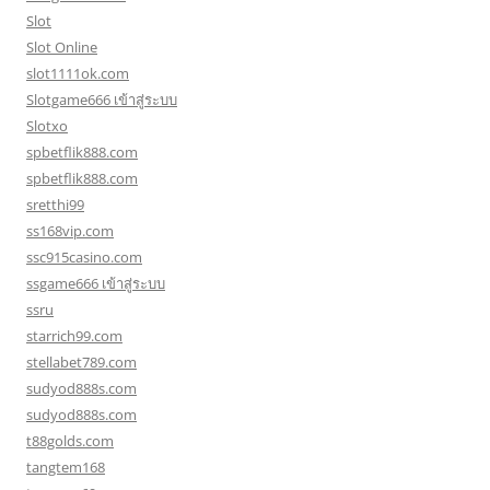
Slot
Slot Online
slot1111ok.com
Slotgame666 เข้าสู่ระบบ
Slotxo
spbetflik888.com
spbetflik888.com
sretthi99
ss168vip.com
ssc915casino.com
ssgame666 เข้าสู่ระบบ
ssru
starrich99.com
stellabet789.com
sudyod888s.com
sudyod888s.com
t88golds.com
tangtem168