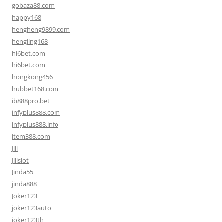
gobaza88.com
happy168
hengheng9899.com
hengjing168
hi6bet.com
hi6bet.com
hongkong456
hubbet168.com
ib888pro.bet
infyplus888.com
infyplus888.info
item388.com
Jili
Jilislot
Jinda55
jinda888
Joker123
joker123auto
joker123th