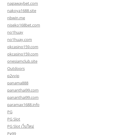
nagawaybet.com
nakoya1688.site
nbwin.me
niseko168bet.com
no1huay
no1huay.com
okcasino159.com
okcasino159.com
onesiamclub.site
Outdoors
p2vvip
panama888
pananthai99.com
pananthai99.com
paramax1688.info
PG
PG Slot
PG Slot เว็บใหม่
Pg99