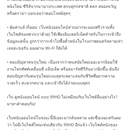
หนังใหม่ ซีรีส์จากนานาประเทศ ครบทุกรสชาติ ตลก สยองขวัญ
หรือดราม่า บอกเลยว่าตอบโจทย์สุดๆ
• คุ้มค่าแล้วก็ออม: เว็บหนังออนไลน์ส่วนมากจะมองฟรี (รวมทั้ง
เว็บไซต์ของพวกเราด้วย) ใช้เพียงอินเทอร์เน็ตสำหรับในการเข้าถึง
ข้อมูลแค่นั้น ถูกกว่าการเข้าไปซื้อตั๋วหนังในโรงภาพยนตร์หลายเท่า
เลยล่ะขอรับ มองผ่าน Wi-Fi ก็ยังได้
• ตอบปัญหาคนรุ่นใหม่: เนื่องจากว่าคนสมัยใหม่เยอะมากนิยมใช้
งานโทรศัพท์เคลื่อนที่ แท็ปเล็ต หรือสมาร์ททีวีกันมากยิ่งขึ้น มันจึง
ตอบปัญหากับคนรุ่นใหม่แบบสุดๆเหมาะสมกับชีวิตที่อยากความ
รวดเร็ว สะดวกสบาย และเข้าถึงได้ง่ายแบบสุดๆ
เว็บ ดูหนังออนไลน์ แบบ 99HD ไม่เหมือนกับเว็บไซต์อื่นอย่างไร?
มาหาคำตอบกัน!
เว็บหนังออนไลน์ในขณะนี้มีเยอะมากล้นหลาม แต่เชื่อเถอะครับผม
ว่า ไม่มีเว็บไซต์ไหนเช่นเดียวกับ 99HD อีกแล้ว เว็บไซต์หนังของ