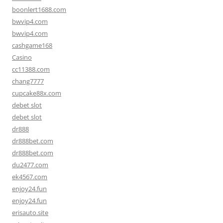
boonlert1688.com
bwvip4.com
bwvip4.com
cashgame168
Casino
cc11388.com
chang7777
cupcake88x.com
debet slot
debet slot
dr888
dr888bet.com
dr888bet.com
du2477.com
ek4567.com
enjoy24.fun
enjoy24.fun
erisauto.site