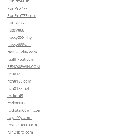
PunPro66.in
PunPro777
PunPro777.com
puntaek77
Pussy888
pussy888play
pussy888win
rasri365day.com
realflikbet.com
RENO88WIN.COM
rich818
rich8188.com
rich8188.net
rocket45
rockstar66
rockstar66win.com
royal99y.com
royaleluxee.com
run24pro.com