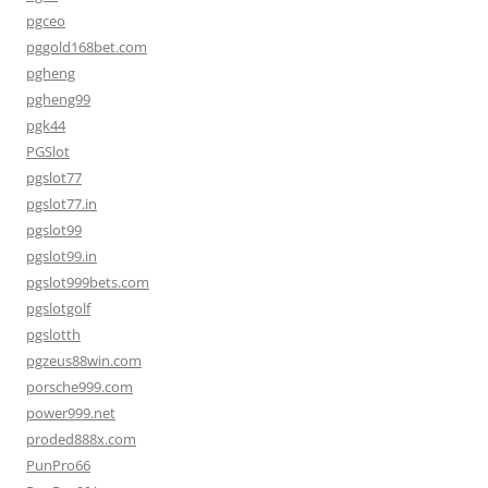
pgceo
pggold168bet.com
pgheng
pgheng99
pgk44
PGSlot
pgslot77
pgslot77.in
pgslot99
pgslot99.in
pgslot999bets.com
pgslotgolf
pgslotth
pgzeus88win.com
porsche999.com
power999.net
proded888x.com
PunPro66