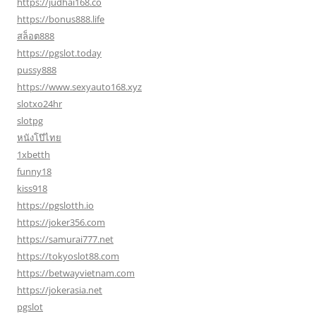
https://judhai168.co
https://bonus888.life
สล็อต888
https://pgslot.today
pussy888
https://www.sexyauto168.xyz
slotxo24hr
slotpg
หนังโป๊ไทย
1xbetth
funny18
kiss918
https://pgslotth.io
https://joker356.com
https://samurai777.net
https://tokyoslot88.com
https://betwayvietnam.com
https://jokerasia.net
pgslot