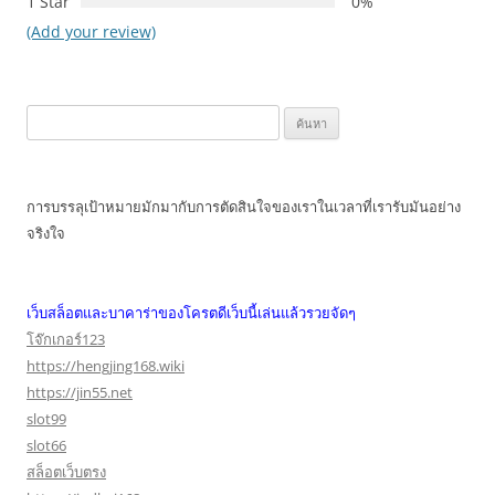
1 Star
0%
(Add your review)
ค้นหา
สำหรับ:
การบรรลุเป้าหมายมักมากับการตัดสินใจของเราในเวลาที่เรารับมันอย่าง
จริงใจ
เว็บสล็อตและบาคาร่าของโครตดีเว็บนี้เล่นแล้วรวยจัดๆ
โจ๊กเกอร์123
https://hengjing168.wiki
https://jin55.net
slot99
slot66
สล็อตเว็บตรง