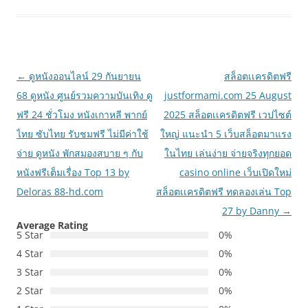
เมนู
←
ดูหนังออนไลน์ 29 กันยายน
สล็อตเเครดิตฟรี
นำทาง
68 ดูหนัง ศูนย์รวมความบันเทิง ดู
justformami.com 25 August
เรื่อง
ฟรี 24 ชั่วโมง หนังเกาหลี พากย์
2025 สล็อตเเครดิตฟรี เวปไซต์
ไทย ซับไทย รับชมฟรี ไม่มีค่าใช้
ใหญ่ แนะนำ 5 เว็บสล็อตมาแรง
จ่าย ดูหนัง พักสมองสบาย ๆ กับ
ในไทย เล่นง่าย จ่ายจริงทุกยอด
หนังฟรีเต็มเรื่อง Top 13 by
casino online เว็บเปิดใหม่
Deloras 88-hd.com
สล็อตเเครดิตฟรี ทดลองเล่น Top
27 by Danny
→
Average Rating
5 Star
0%
4 Star
0%
3 Star
0%
2 Star
0%