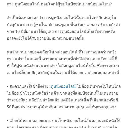
การ ดูหนังออนไลน์ ตอบโจทย์ผู้ชมในปัจจุบันมากน้อยแค่ไหน?
จำเป็นต้องบอกเลยว่า การดูหนังออนไลน์นั้นตอบโจทย์กับคนดูใน
ปัจจุบันมากกว่าผู้ชมในสมัยก่อนๆมากขึ้นเรื่อยๆเลยล่ะครับ ผมยังจำ
ช่วง 10 ปีที่ผ่านมาได้อยู่เลย การดูหนังออนไลน์เต็มเรื่องบางครั้ง
อาจจะยังไม่ได้รับความนิยมมากมายขนาดนั้น
คนจำนวนมากยังคงเลือกไป หนังออนไลน์ ที่โรงภาพยนตร์มากยิ่ง
กว่า แต่ว่าในขณะนี้ ความสนุกสนานที่เข้าถึงง่ายและฟรีอย่างงี้ ก็
ทำให้คู่รักหนังจำนวนมากต่างก็เลือกดูออนไลน์ทั้งสิ้น ซึ่งการดูแบบ
ออนไลน์ก็ตอบปัญหากับผู้ชมในตอนนี้ได้มากกว่าด้วยเหตุผลเหล่านี้
• สะดวกและก็เข้าถึงง่าย:
ดูหนังออนไลน์
ไม่ต้องเดินทางไปไหนไกล
ไม่ต้องเข้าโรงหนังหรือร้านค้าเช่าหนังที่สมัยปัจจุบันนี้ไม่เคยทราบ
ว่าจะยังมีคงเหลือรึเปล่าอีกแล้ว แค่มีอินเทอร์เน็ต ก็เลือกหนังหรือซี
รีส์ที่คุณปรารถนาดูได้ทันที สะดวกสบายสุดๆมองได้ทุกหนทุกแห่ง
• เลือกได้หลากหลายแนว: บนเว็บหนังออนไลน์ล้นหลามจะมีหนังให้
ท่านเลือกเยอะมาก มีครบทุกแนวเลยล่ะนะครับ ไม่ว่าหนังเก่าหรือ