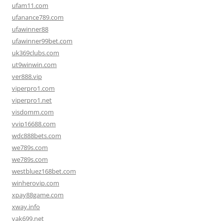
ufam11.com
ufanance789.com
ufawinner88
ufawinner99bet.com
uk369clubs.com
ut9winwin.com
ver888.vip
viperpro1.com
viperpro1.net
visdomm.com
vvip16688.com
wdc888bets.com
we789s.com
we789s.com
westbluez168bet.com
winherovip.com
xpay88game.com
xway.info
yak699.net