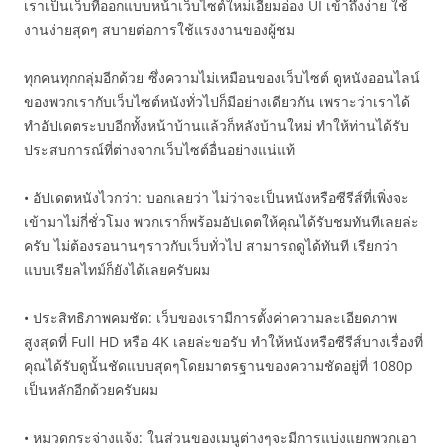
เราเป็นเว็บที่ออกแบบหน้าเว็บไซต์ใหม่เอี่ยมอ่อง UI เข้าถึงง่าย ใช้
งานง่ายสุดๆ สบายต่อการใช้แรงงานของผู้ชม
ทุกคนทุกกลุ่มอีกด้วย ซึ่งความไม่เหมือนของเว็บไซต์ ดูหนังออนไลน์
ของพวกเรากับเว็บไซต์หนังทั่วไปก็มีอย่างเดียวกัน เพราะว่าเราได้
ทำอัปเดตระบบอีกทั้งหน้าบ้านแล้วก็หลังบ้านใหม่ ทำให้ท่านได้รับ
ประสบการณ์ที่ต่างจากเว็บไซต์อื่นอย่างแน่แท้
• อัปเดตหนังไวกว่า: บอกเลยว่า ไม่ว่าจะเป็นหนังหรือซีรีส์ที่เพิ่งจะ
เข้ามาไม่กี่ชั่วโมง พวกเราก็พร้อมอัปเดตให้คุณได้รับชมทันทีเลยล่ะ
ครับ ไม่ต้องรอนานๆราวกับเว็บทั่วไป สามารถดูได้ทันที เรียกว่า
แบบเรียลไทม์ก็ยังได้เลยครับผม
• ประสิทธิภาพคมชัด: เว็บของเรามีการตั้งค่าความละเอียดภาพ
สูงสุดที่ Full HD หรือ 4K เลยล่ะขอรับ ทำให้หนังหรือซีรีส์บางเรื่องที่
คุณได้รับดูนั้นชัดแบบสุดๆโดยมาตรฐานของความชัดอยู่ที่ 1080p
เป็นหลักอีกด้วยครับผม
• หมวดกระจ่างแจ้ง: ในส่วนของเมนูต่างๆจะมีการแบ่งแยกพวกเอา