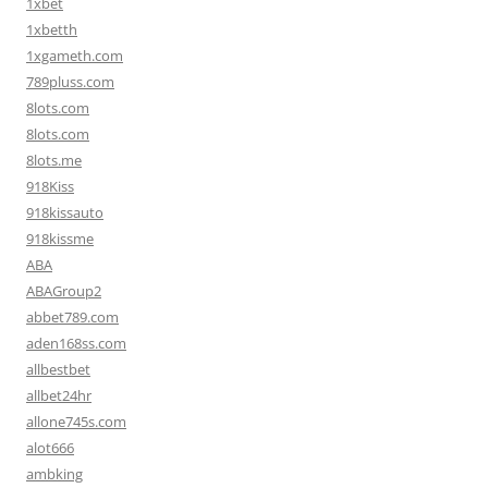
1xbet
1xbetth
1xgameth.com
789pluss.com
8lots.com
8lots.com
8lots.me
918Kiss
918kissauto
918kissme
ABA
ABAGroup2
abbet789.com
aden168ss.com
allbestbet
allbet24hr
allone745s.com
alot666
ambking