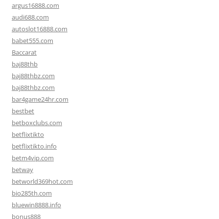
argus16888.com
audi688.com
autoslot16888.com
babet555.com
Baccarat
baj88thb
baj88thbz.com
baj88thbz.com
bar4game24hr.com
bestbet
betboxclubs.com
betflixtikto
betflixtikto.info
betm4vip.com
betway
betworld369hot.com
bio285th.com
bluewin8888.info
bonus888