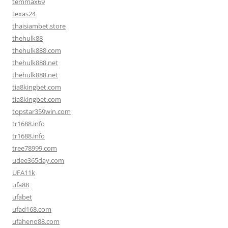
temmax69
texas24
thaisiambet.store
thehulk88
thehulk888.com
thehulk888.net
thehulk888.net
tia8kingbet.com
tia8kingbet.com
topstar359win.com
tr1688.info
tr1688.info
tree78999.com
udee365day.com
UFA11k
ufa88
ufabet
ufad168.com
ufaheno88.com