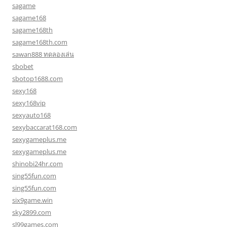
sagame
sagame168
sagame168th
sagame168th.com
sawan888 ทดลองเล่น
sbobet
sbotop1688.com
sexy168
sexy168vip
sexyauto168
sexybaccarat168.com
sexygameplus.me
sexygameplus.me
shinobi24hr.com
sing55fun.com
sing55fun.com
six9game.win
sky2899.com
sl99games.com