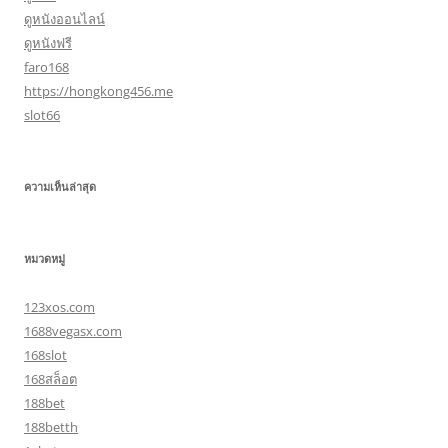
ดูหนังออนไลน์
ดูหนังฟรี
faro168
https://hongkong456.me
slot66
ความเห็นล่าสุด
หมวดหมู่
123xos.com
1688vegasx.com
168slot
168สล็อต
188bet
188betth