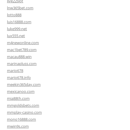
live22slot
lnw365bet.com
lotto888
luis16888.com
luke999.net
lux555.net
m4newonline.com
mac1bet789.com
macau888.win
marinapluss.com
mario678
mario678.info
meekin365day.com
mexicanoo.com
mia88th.com
mmgoldsbets.com
mmplay-casino.com
mono16888.com
mwin9s.com