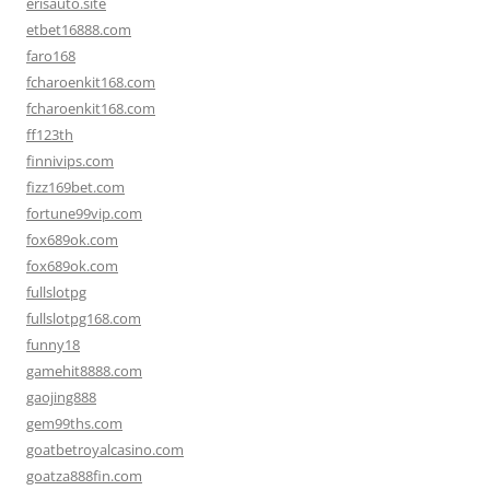
erisauto.site
etbet16888.com
faro168
fcharoenkit168.com
fcharoenkit168.com
ff123th
finnivips.com
fizz169bet.com
fortune99vip.com
fox689ok.com
fox689ok.com
fullslotpg
fullslotpg168.com
funny18
gamehit8888.com
gaojing888
gem99ths.com
goatbetroyalcasino.com
goatza888fin.com