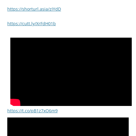
https://shorturl.asia/zIYdD
https://cutt.ly/XrFdH01b
https://t.co/pB1z7xO6m9