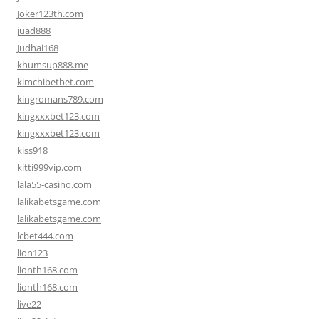
Joker123th.com
juad888
Judhai168
khumsup888.me
kimchibetbet.com
kingromans789.com
kingxxxbet123.com
kingxxxbet123.com
kiss918
kitti999vip.com
lala55-casino.com
lalikabetsgame.com
lalikabetsgame.com
lcbet444.com
lion123
lionth168.com
lionth168.com
live22